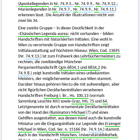
(
Apostellegenden
in
Nr.
74.9.5.
,
Nr.
74.9.9.
,
Nr.
74.9.12.
;
Marienlegenden in
Nr.
74.9.7.
,
Nr.
74.9.9.
,
Nr.
74.9.11.
)
erkennen lässt. Die Anzahl der Illustrationen reicht von
zwei bis 34.
Eine zweite Gruppe – in dieser Deutlichkeit in der
›Elsässischen Legenda aurea‹
nicht vorhanden – bilden
Handschriften mit historisierten Initialen. Eine wohl in
Wien zu verortende Gruppe von Handschriften zeigt
Initialausstattung auf höchstem Niveau:
Wien, Cod. 13695
(Nr.
74.9.13.
) ist zum Frühwerk des
Lehrbüchermeisters
zu
rechnen, die zweibändige Münchner
Pergamenthandschrift
Cgm 6834,1 und 6834,2
(Nr.
74.9.8.
) zeigt kunstvolle Initialen eines unbekannten
Meisters, der möglicherweise auch aus Wien stammt.
Darüber hinaus gehören hierzu die mit aufwendigen, aber
nicht figürlichen Deckfarbeninitialen versehenen
Handschriften
Freiburg i. Br., Hs. 100,13
(vormals
Sammlung Leuchte XIII) sowie
Graz, Ms. 75
und
64.
Letztgenannte ist durch ornamentale Deckfarbeninitialen
von der Hand des
Illuminators Michael
(?) und eines
Gehilfen ausgestattet, aus dessen Hand auch die kunstvolle
Miniatur um die Eingangsinitiale zur Legende des
Erzengel
Michael
in
Wien, Cod. Ser. n. 15166
(Nr.
74.9.14.
) stammt.
Auch in der Handschrift
München, Universitätsbibliothek,