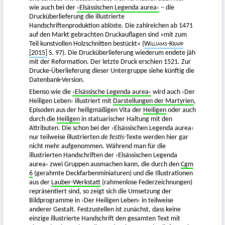
wie auch bei der
›Elsässischen Legenda aurea‹
– die
Drucküberlieferung die illustrierte
Handschriftenproduktion ablöste. Die zahlreichen ab 1471
auf den Markt gebrachten Druckauflagen sind »mit zum
Teil kunstvollen Holzschnitten bestückt« (
Williams-Krapp
[2015]
S. 97). Die Drucküberlieferung wiederum endete jäh
mit der Reformation. Der letzte Druck erschien 1521. Zur
Drucke-Überlieferung dieser Untergruppe siehe künftig die
Datenbank-Version.
Ebenso wie die
›Elsässische Legenda aurea‹
wird auch ›Der
Heiligen Leben‹ illustriert mit
Darstellungen der Martyrien
,
Episoden aus der heiligmäßigen Vita der
Heiligen
oder auch
durch die
Heiligen
in statuarischer Haltung mit den
Attributen. Die schon bei der ›Elsässischen Legenda aurea‹
nur teilweise illustrierten
de festis
-Texte werden hier gar
nicht mehr aufgenommen. Während man für die
illustrierten Handschriften der ›Elsässischen Legenda
aurea‹ zwei Gruppen ausmachen kann, die durch den
Cgm
6
(gerahmte Deckfarbenminiaturen) und die Illustrationen
aus der
Lauber-Werkstatt
(rahmenlose Federzeichnungen)
repräsentiert sind, so zeigt sich die Umsetzung der
Bildprogramme in ›Der Heiligen Leben‹ in teilweise
anderer Gestalt. Festzustellen ist zunächst, dass keine
einzige illustrierte Handschrift den gesamten Text mit