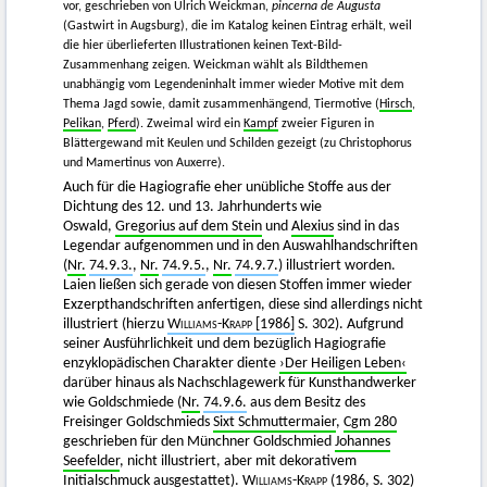
vor, geschrieben von Ulrich Weickman,
pincerna de Augusta
(Gastwirt in Augsburg), die im Katalog keinen Eintrag erhält, weil
die hier überlieferten Illustrationen keinen Text-Bild-
Zusammenhang zeigen. Weickman wählt als Bildthemen
unabhängig vom Legendeninhalt immer wieder Motive mit dem
Thema Jagd sowie, damit zusammenhängend, Tiermotive (
Hirsch
,
Pelikan
,
Pferd
). Zweimal wird ein
Kampf
zweier Figuren in
Blättergewand mit Keulen und Schilden gezeigt (zu Christophorus
und Mamertinus von Auxerre).
Auch für die Hagiografie eher unübliche Stoffe aus der
Dichtung des 12. und 13. Jahrhunderts wie
Oswald,
Gregorius auf dem Stein
und
Alexius
sind in das
Legendar aufgenommen und in den Auswahlhandschriften
(
Nr.
74.9.3.
,
Nr.
74.9.5.
,
Nr.
74.9.7.
) illustriert worden.
Laien ließen sich gerade von diesen Stoffen immer wieder
Exzerpthandschriften anfertigen, diese sind allerdings nicht
illustriert (hierzu
Williams-Krapp
[1986]
S. 302). Aufgrund
seiner Ausführlichkeit und dem bezüglich Hagiografie
enzyklopädischen Charakter diente
›Der Heiligen Leben‹
darüber hinaus als Nachschlagewerk für Kunsthandwerker
wie Goldschmiede (
Nr.
74.9.6.
aus dem Besitz des
Freisinger Goldschmieds
Sixt Schmuttermaier
,
Cgm 280
geschrieben für den Münchner Goldschmied
Johannes
Seefelder
, nicht illustriert, aber mit dekorativem
Initialschmuck ausgestattet).
Williams-Krapp
(1986
, S. 302)