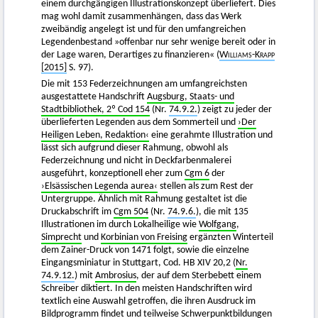
einem durchgängigen Illustrationskonzept überliefert. Dies
mag wohl damit zusammenhängen, dass das Werk
zweibändig angelegt ist und für den umfangreichen
Legendenbestand »offenbar nur sehr wenige bereit oder in
der Lage waren, Derartiges zu finanzieren« (
Williams-Krapp
[2015]
S. 97).
Die mit 153 Federzeichnungen am umfangreichsten
ausgestattete Handschrift
Augsburg, Staats- und
Stadtbibliothek, 2º Cod 154
(Nr.
74.9.2.
) zeigt zu jeder der
überlieferten Legenden aus dem Sommerteil und
›Der
Heiligen Leben, Redaktion‹
eine gerahmte Illustration und
lässt sich aufgrund dieser Rahmung, obwohl als
Federzeichnung und nicht in Deckfarbenmalerei
ausgeführt, konzeptionell eher zum
Cgm 6
der
›Elsässischen Legenda aurea‹
stellen als zum Rest der
Untergruppe. Ähnlich mit Rahmung gestaltet ist die
Druckabschrift im
Cgm 504
(Nr.
74.9.6.
), die mit 135
Illustrationen im durch Lokalheilige wie
Wolfgang
,
Simprecht
und
Korbinian von Freising
ergänzten Winterteil
dem Zainer-Druck von 1471 folgt, sowie die einzelne
Eingangsminiatur in Stuttgart, Cod. HB XIV 20,2 (
Nr.
74.9.12.
) mit
Ambrosius
, der auf dem Sterbebett einem
Schreiber diktiert. In den meisten Handschriften wird
textlich eine Auswahl getroffen, die ihren Ausdruck im
Bildprogramm findet und teilweise Schwerpunktbildungen