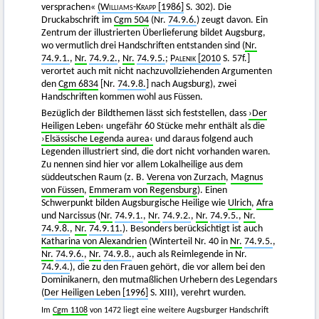
versprachen«
(Williams-Krapp
[1986]
S. 302). Die
Druckabschrift im
Cgm 504
(Nr.
74.9.6.
) zeugt davon. Ein
Zentrum der illustrierten Überlieferung bildet Augsburg,
wo vermutlich drei Handschriften entstanden sind (
Nr.
74.9.1.
,
Nr.
74.9.2.
,
Nr.
74.9.5.
;
Palenik
[2010
S. 57f.]
verortet auch mit nicht nachzuvollziehenden Argumenten
den
Cgm 6834
[Nr.
74.9.8.
] nach Augsburg), zwei
Handschriften kommen wohl aus Füssen.
Bezüglich der Bildthemen lässt sich feststellen, dass
›Der
Heiligen Leben‹
ungefähr 60 Stücke mehr enthält als die
›Elsässische Legenda aurea‹
und daraus folgend auch
Legenden illustriert sind, die dort nicht vorhanden waren.
Zu nennen sind hier vor allem Lokalheilige aus dem
süddeutschen Raum (z. B.
Verena von Zurzach
,
Magnus
von Füssen
,
Emmeram von Regensburg
). Einen
Schwerpunkt bilden Augsburgische Heilige wie
Ulrich
,
Afra
und
Narcissus
(
Nr.
74.9.1.
,
Nr.
74.9.2.
,
Nr.
74.9.5.
,
Nr.
74.9.8.
,
Nr.
74.9.11.
). Besonders berücksichtigt ist auch
Katharina von Alexandrien
(Winterteil Nr. 40 in
Nr.
74.9.5.
,
Nr.
74.9.6.
,
Nr.
74.9.8.
, auch als Reimlegende in Nr.
74.9.4.
), die zu den Frauen gehört, die vor allem bei den
Dominikanern, den mutmaßlichen Urhebern des Legendars
(
Der Heiligen Leben [1996]
S. XIII), verehrt wurden.
Im
Cgm 1108
von 1472 liegt eine weitere Augsburger Handschrift