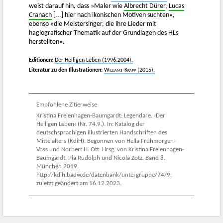
weist darauf hin, dass »Maler wie
Albrecht Dürer
,
Lucas
Cranach
[...] hier nach ikonischen Motiven suchten«,
ebenso »die Meistersinger, die ihre Lieder mit
hagiografischer Thematik auf der Grundlagen des HLs
herstellten«.
Editionen:
Der Heiligen Leben (1996.2004).
Literatur zu den Illustrationen:
Williams-Krapp
(2015).
Empfohlene Zitierweise
Kristina Freienhagen-Baumgardt: Legendare. ›Der
Heiligen Leben‹ (Nr. 74.9.). In: Katalog der
deutschsprachigen illustrierten Handschriften des
Mittelalters (KdiH). Begonnen von Hella Frühmorgen-
Voss und Norbert H. Ott. Hrsg. von Kristina Freienhagen-
Baumgardt, Pia Rudolph und Nicola Zotz. Band 8.
München 2019.
http://kdih.badw.de/datenbank/untergruppe/74/9;
zuletzt geändert am 16.12.2023.