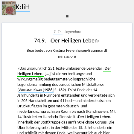
KdiH
☰
↑ 74.
Legendare
74.9. ›Der Heiligen Leben‹
Bearbeitet von Kristina Freienhagen-Baumgardt
KdiH-Band 8
»Das ursprünglich 251 Texte umfassende Legendar
›Der
Heiligen Leben‹
[...] ist die verbreitungs- und
wirkungsmäßig bedeutsamste volkssprachliche
Legendensammlung des europäischen Mittelalters«
(
Williams-Krapp
[1986]
S. 189). Es ist Ende des 14.
Jahrhunderts in Nürnberg entstanden und verbreitete sich
in 205 Handschriften und 41 hoch- und niederdeutschen
Druckauflagen im gesamten deutsch- und
niederländischsprachigen Raum bis nach Skandinavien. Mit
14 illustrierten Handschriften stellt ›Der Heiligen Leben‹
innerhalb der Stoffgruppe das umfangreichste Corpus. Die
Überlieferung setzt in der Mitte des 15. Jahrhunderts ein
und schließt mit dessen Ende, weil vermutlich auch hier –