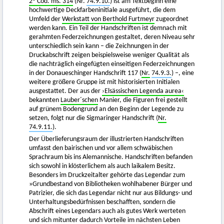
2º Cod. ms. 314
(Nr.
74.9.10.
) ist am Textbeginn eine
hochwertige Deckfarbeninitiale ausgeführt, die dem
Umfeld der
Werkstatt von Berthold Furtmeyr
zugeordnet
werden kann. Ein Teil der Handschriften ist demnach mit
gerahmten Federzeichnungen gestaltet, deren Niveau sehr
unterschiedlich sein kann – die Zeichnungen in der
Druckabschrift zeigen beispielsweise weniger Qualität als
die nachträglich eingefügten einseitigen Federzeichnungen
in der Donaueschinger Handschrift 117 (
Nr.
74.9.3.
) –, eine
weitere größere Gruppe ist mit historisierten Initialen
ausgestattet. Der aus der
›Elsässischen Legenda aurea‹
bekannten
Lauber´schen
Manier, die Figuren frei gestellt
auf grünem Bodengrund an den Beginn der Legende zu
setzen, folgt nur die Sigmaringer Handschrift (
Nr.
74.9.11.
).
Der Überlieferungsraum der illustrierten Handschriften
umfasst den bairischen und vor allem schwäbischen
Sprachraum bis ins Alemannische. Handschriften befanden
sich sowohl in klösterlichem als auch laikalem Besitz.
Besonders im Druckzeitalter gehörte das Legendar zum
»Grundbestand von Bibliotheken wohlhabener Bürger und
Patrizier, die sich das Legendar nicht nur aus Bildungs- und
Unterhaltungsbedürfnissen beschafften, sondern die
Abschrift eines Legendars auch als gutes Werk werteten
und sich mitunter dadurch Vorteile im nächsten Leben