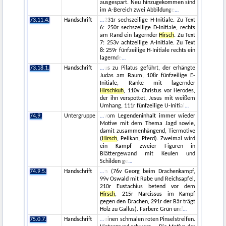
ausgespart. Neu hinzugekommen sind
im A-Bereich zwei Abbildunge
73.11.4.
Handschrift
231r sechszeilige H-Initiale. Zu Text
6: 250r sechszeilige D-Initiale, rechts
am Rand ein lagernder
Hirsch
. Zu Text
7: 253v achtzeilige A-Initiale. Zu Text
8: 259r fünfzeilige H-Initiale rechts ein
lagernde
73.18.1.
Handschrift
us zu Pilatus geführt, der erhängte
Judas am Baum, 108r fünfzeilige E-
Initiale, Ranke mit lagernder
Hirschkuh
, 110v Christus vor Herodes,
der ihn verspottet, Jesus mit weißem
Umhang, 111r fünfzeilige U-Initial
74.9.
Untergruppe
vom Legendeninhalt immer wieder
Motive mit dem Thema Jagd sowie,
damit zusammenhängend, Tiermotive
(
Hirsch
, Pelikan, Pferd). Zweimal wird
ein Kampf zweier Figuren in
Blättergewand mit Keulen und
Schilden ge
74.9.5.
Handschrift
n (76v Georg beim Drachenkampf,
99v Oswald mit Rabe und Reichsapfel,
210r Eustachius betend vor dem
Hirsch
, 215r Narcissus im Kampf
gegen den Drachen, 291r der Bär trägt
Holz zu Gallus). Farben: Grün und
75.0.7.
Handschrift
einen schmalen roten Pinselstreifen.