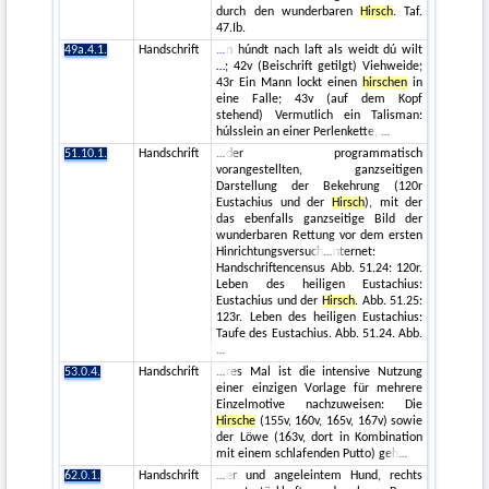
durch den wunderbaren
Hirsch
. Taf.
47.Ib.
49a.4.1.
Handschrift
n húndt nach laft als weidt dú wilt
…; 42v (Beischrift getilgt) Viehweide;
43r Ein Mann lockt einen
hirschen
in
eine Falle; 43v (auf dem Kopf
stehend) Vermutlich ein Talisman:
húlsslein an einer Perlenkette,
51.10.1.
Handschrift
der programmatisch
vorangestellten, ganzseitigen
Darstellung der Bekehrung (120r
Eustachius und der
Hirsch
), mit der
das ebenfalls ganzseitige Bild der
wunderbaren Rettung vor dem ersten
Hinrichtungsversuch
nternet:
Handschriftencensus Abb. 51.24: 120r.
Leben des heiligen Eustachius:
Eustachius und der
Hirsch
. Abb. 51.25:
123r. Leben des heiligen Eustachius:
Taufe des Eustachius. Abb. 51.24. Abb.
53.0.4.
Handschrift
res Mal ist die intensive Nutzung
einer einzigen Vorlage für mehrere
Einzelmotive nachzuweisen: Die
Hirsche
(155v, 160v, 165v, 167v) sowie
der Löwe (163v, dort in Kombination
mit einem schlafenden Putto) geh
62.0.1.
Handschrift
er und angeleintem Hund, rechts