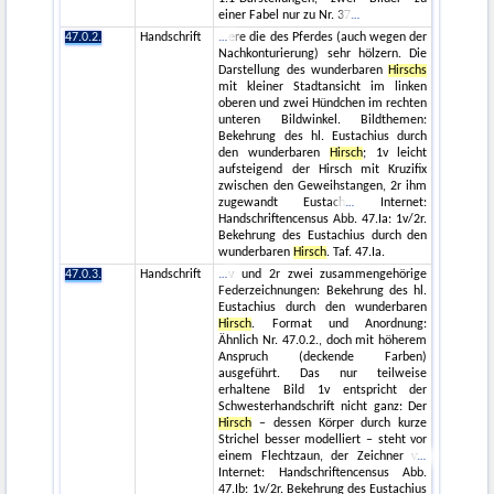
einer Fabel nur zu Nr. 37
47.0.2.
Handschrift
ere die des Pferdes (auch wegen der
Nachkonturierung) sehr hölzern. Die
Darstellung des wunderbaren
Hirschs
mit kleiner Stadtansicht im linken
oberen und zwei Hündchen im rechten
unteren Bildwinkel. Bildthemen:
Bekehrung des hl. Eustachius durch
den wunderbaren
Hirsch
; 1v leicht
aufsteigend der Hirsch mit Kruzifix
zwischen den Geweihstangen, 2r ihm
zugewandt Eustach
Internet:
Handschriftencensus Abb. 47.Ia: 1v/2r.
Bekehrung des Eustachius durch den
wunderbaren
Hirsch
. Taf. 47.Ia.
47.0.3.
Handschrift
v und 2r zwei zusammengehörige
Federzeichnungen: Bekehrung des hl.
Eustachius durch den wunderbaren
Hirsch
. Format und Anordnung:
Ähnlich Nr. 47.0.2., doch mit höherem
Anspruch (deckende Farben)
ausgeführt. Das nur teilweise
erhaltene Bild 1v entspricht der
Schwesterhandschrift nicht ganz: Der
Hirsch
– dessen Körper durch kurze
Strichel besser modelliert – steht vor
einem Flechtzaun, der Zeichner v
Internet: Handschriftencensus Abb.
47.Ib: 1v/2r. Bekehrung des Eustachius