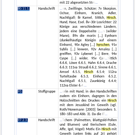
mit 22 abgesetzten Stro
80.11.1.
Handschrift
nn, Zwillinge, Schütze; 7v Skorpion,
Ochse, Einhorn, Kranich, Adler,
Nachtigall; 8r Kamel, Sittich,
Hirsch
,
Hund, Hase, Esel. 8v–30r Losrichter: 22
Könige aus verschiedenen Ländern,
jedem eine Doppelseite g
n (wilder
Mann), 89v die morin […] Eynhorn
(dunkelhäutige Königin auf einem
Einhorn), 90v Agley […]
hyrschen
, 91v
Syblis […] levwen, 92v Amaley […]
greiffen, 93v Lybenet […] Bere, 94v
Cyspe […] wider, 95v Can
Sittich
6.6.6, Löwe 6.6.5, Hahn 6.6.4, Drache
6.6.3; 111va Strauß 6.6.2, Sirene 6.6.1,
Amsel 6.5.5,
Hirsch
6.5.4; 112ra
Turteltaube 6.5.3, Einhorn 6.5.2,
Nachtigall 6.5.1, Zaunkönig 6.4.4;
112va Elster 6.4.
93.
Stoffgruppe
erin mit Hund, in den Handschriften
zudem ein Einhorn, dagegen in den
Holzschnitten des Druckes ein
Hirsch
mit dem Jesuskind im Geweih (vgl.
Roth/Honemann [2003] besonders S.
180−183 und Abb. 3). Da die Ill
97.2.3.
Handschrift
lichem (Palmetten, Blattgold-Pollen
und Blumen) und tierischem (Eule,
Affe, Igel, Vögel) Motiv. Ein
Hirsch
mit
Geweih (unten links auf 2r) gehört