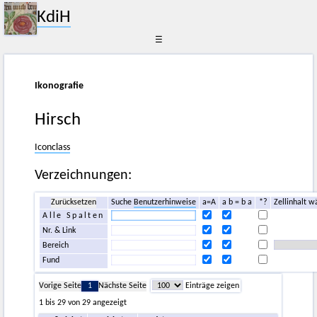
KdiH
☰
Ikonografie
Hirsch
Iconclass
Verzeichnungen:
Zurücksetzen
Suche
Benutzerhinweise
a=A
a b = b a
*?
Zellinhalt w
Alle Spalten
Nr. & Link
Bereich
Fund
Vorige Seite
1
Nächste Seite
Einträge zeigen
1 bis 29 von 29 angezeigt