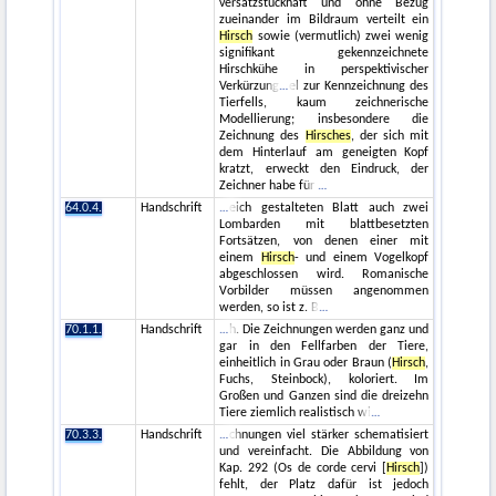
versatzstückhaft und ohne Bezug
zueinander im Bildraum verteilt ein
Hirsch
sowie (vermutlich) zwei wenig
signifikant gekennzeichnete
Hirschkühe in perspektivischer
Verkürzung
el zur Kennzeichnung des
Tierfells, kaum zeichnerische
Modellierung; insbesondere die
Zeichnung des
Hirsches
, der sich mit
dem Hinterlauf am geneigten Kopf
kratzt, erweckt den Eindruck, der
Zeichner habe für
64.0.4.
Handschrift
eich gestalteten Blatt auch zwei
Lombarden mit blattbesetzten
Fortsätzen, von denen einer mit
einem
Hirsch
- und einem Vogelkopf
abgeschlossen wird. Romanische
Vorbilder müssen angenommen
werden, so ist z. B
70.1.1.
Handschrift
h. Die Zeichnungen werden ganz und
gar in den Fellfarben der Tiere,
einheitlich in Grau oder Braun (
Hirsch
,
Fuchs, Steinbock), koloriert. Im
Großen und Ganzen sind die dreizehn
Tiere ziemlich realistisch wi
70.3.3.
Handschrift
chnungen viel stärker schematisiert
und vereinfacht. Die Abbildung von
Kap. 292 (Os de corde cervi [
Hirsch
])
fehlt, der Platz dafür ist jedoch