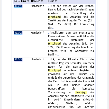
Nr. & Link
Bereich
Fund
31.0.1.
Handschrift
hier den Verlust von vier Szenen.
Den Anlaß des nachfolgenden Krieges
markieren die Darstellung der
Hirschjagd
des Ascanius und die
Zerstörung der Burg des Tyrrhus (32rI,
32rII, 32vI, 32vII). Die Formierung
der
31.0.2.
Handschrift
isualisierte Bau von Montalbane.
Einen weiteren Schwerpunkt bildet die
ausführliche Darstellung der
Hirschjagd
des Ascanius (98v, 99r,
103r). Die Formierung der feindlichen
Fronten wird im Gegensatz zur
Berline
31.0.3.
Handschrift
ück, auf der Bildseite 15v ist das
mittlere Register schmaler, um mehr
Raum für die Darstellung der
Hirschjagd
im unteren Register zu
gewinnen, auf der Bildseite 79v
umfaßt die Darstellung des Grabmals
der Cami
in Höhepunkt des Zyklus ist
wie in den beiden anderen
Handschriften die kompakte
Visualisierung der
Hirschjagd
des
Ascanius auf der Doppelseite 39v/40r
in zwölf Einzelbildern (39vIa+b,
40rIa+b, 39vIIa+b, 40rIIa
chriftencensus Abb. 56: 39v/40r.