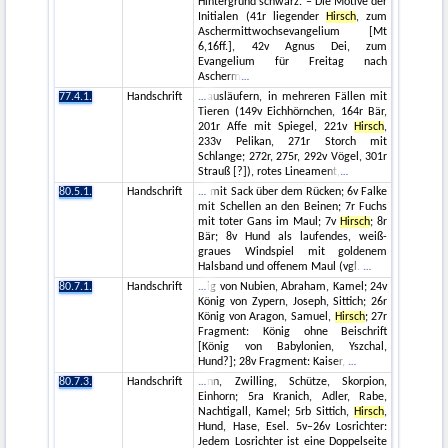
Hintergrund schwarz. – Die Motive der
Initialen (41r liegender
Hirsch
, zum
Aschermittwochsevangelium [Mt
6,16ff.], 42v Agnus Dei, zum
Evangelium für Freitag nach
Ascherm
77.4.1.
Handschrift
ausläufern, in mehreren Fällen mit
Tieren (149v Eichhörnchen, 164r Bär,
201r Affe mit Spiegel, 221v
Hirsch
,
233v Pelikan, 271r Storch mit
Schlange; 272r, 275r, 292v Vögel, 301r
Strauß [?]), rotes Lineament,
80.5.1.
Handschrift
mit Sack über dem Rücken; 6v Falke
mit Schellen an den Beinen; 7r Fuchs
mit toter Gans im Maul; 7v
Hirsch
; 8r
Bär; 8v Hund als laufendes, weiß-
graues Windspiel mit goldenem
Halsband und offenem Maul (vgl.
80.7.1.
Handschrift
ig von Nubien, Abraham, Kamel; 24v
König von Zypern, Joseph, Sittich; 26r
König von Aragon, Samuel,
Hirsch
; 27r
Fragment: König ohne Beischrift
[König von Babylonien, Yszchal,
Hund?]; 28v Fragment: Kaiser,
80.7.3.
Handschrift
nn, Zwilling, Schütze, Skorpion,
Einhorn; 5ra Kranich, Adler, Rabe,
Nachtigall, Kamel; 5rb Sittich,
Hirsch
,
Hund, Hase, Esel. 5v–26v Losrichter:
Jedem Losrichter ist eine Doppelseite