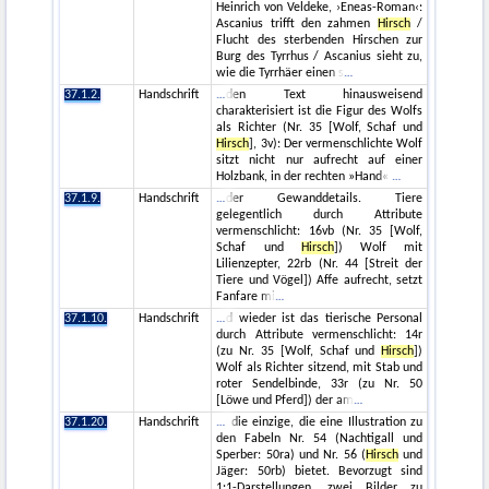
Heinrich von Veldeke, ›Eneas-Roman‹:
Ascanius trifft den zahmen
Hirsch
/
Flucht des sterbenden Hirschen zur
Burg des Tyrrhus / Ascanius sieht zu,
wie die Tyrrhäer einen s
37.1.2.
Handschrift
den Text hinausweisend
charakterisiert ist die Figur des Wolfs
als Richter (Nr. 35 [Wolf, Schaf und
Hirsch
], 3v): Der vermenschlichte Wolf
sitzt nicht nur aufrecht auf einer
Holzbank, in der rechten »Hand«
37.1.9.
Handschrift
der Gewanddetails. Tiere
gelegentlich durch Attribute
vermenschlicht: 16vb (Nr. 35 [Wolf,
Schaf und
Hirsch
]) Wolf mit
Lilienzepter, 22rb (Nr. 44 [Streit der
Tiere und Vögel]) Affe aufrecht, setzt
Fanfare mi
37.1.10.
Handschrift
d wieder ist das tierische Personal
durch Attribute vermenschlicht: 14r
(zu Nr. 35 [Wolf, Schaf und
Hirsch
])
Wolf als Richter sitzend, mit Stab und
roter Sendelbinde, 33r (zu Nr. 50
[Löwe und Pferd]) der am
37.1.20.
Handschrift
die einzige, die eine Illustration zu
den Fabeln Nr. 54 (Nachtigall und
Sperber: 50ra) und Nr. 56 (
Hirsch
und
Jäger: 50rb) bietet. Bevorzugt sind
1:1-Darstellungen, zwei Bilder zu