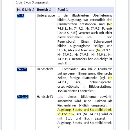
1 bis 3 von 3 angezeigt
Nr. & Link
Bereich
Fund
74.9.
Untergruppe
der illustrierten Überlieferung
bildet Augsburg, wo vermutlich drei
Handschriften entstanden sind (
Nr.
74.9.1., Nr. 74.9.2., Nr. 74.9.5.; Palenik
[2010 S. 57f.] verortet auch mit nicht
nachzuvollziehend
ram von
Regensburg). Einen Schwerpunkt
bilden Augsburgische Heilige wie
Ulrich, Afra und Narcissus (
Nr.
74.9.1.,
Nr. 74.9.2., Nr. 74.9.5., Nr. 74.9.8., Nr.
74.9.11.). Besonders berücksichtigt ist
auch Ka
74.9.2.
Handschrift
Lombarden, 4ra blaue Lombarde
auf goldenem Binnengrund über sechs
Zeilen, farbige Blattranke (vgl.
Nr.
74.9.1., 4ra). Schreibsprache:
ostschwäbisch. II. Bildausstattung:
155 kolorierte Federzeichn
74.9.12.
Handschrift
us dieses Bildthema gewählt,
ansonsten wird seine Funktion als
Kirchenlehrer bildlich umgesetzt. In
Augsburg, Staats- und Stadtbibliothek,
2º Cod 152
, 4ra (Nr. 74.9.1.) wird er
mit Stab und Buch gezeigt, in
Augsburg, Staats- und Stadtbibliothek,
2º