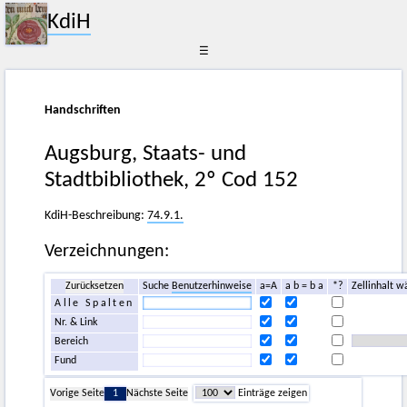
KdiH
☰
Handschriften
Augsburg, Staats- und
Stadtbibliothek, 2º Cod 152
KdiH-Beschreibung:
74.9.1.
Verzeichnungen:
Zurücksetzen
Suche
Benutzerhinweise
a=A
a b = b a
*?
Zellinhalt w
Alle Spalten
Nr. & Link
Bereich
Fund
Vorige Seite
1
Nächste Seite
Einträge zeigen