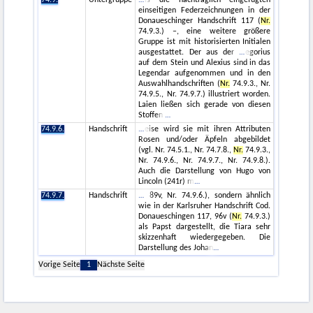
einseitigen Federzeichnungen in der
Donaueschinger Handschrift 117 (
Nr.
74.9.3.) –, eine weitere größere
Gruppe ist mit historisierten Initialen
ausgestattet. Der aus der
egorius
auf dem Stein und Alexius sind in das
Legendar aufgenommen und in den
Auswahlhandschriften (
Nr.
74.9.3., Nr.
74.9.5., Nr. 74.9.7.) illustriert worden.
Laien ließen sich gerade von diesen
Stoffen
74.9.6.
Handschrift
eise wird sie mit ihren Attributen
Rosen und/oder Äpfeln abgebildet
(vgl. Nr. 74.5.1., Nr. 74.7.8.,
Nr.
74.9.3.,
Nr. 74.9.6., Nr. 74.9.7., Nr. 74.9.8.).
Auch die Darstellung von Hugo von
Lincoln (241r) m
74.9.7.
Handschrift
89v, Nr. 74.9.6.), sondern ähnlich
wie in der Karlsruher Handschrift Cod.
Donaueschingen 117, 96v (
Nr.
74.9.3.)
als Papst dargestellt, die Tiara sehr
skizzenhaft wiedergegeben. Die
Darstellung des Johan
Vorige Seite
1
Nächste Seite