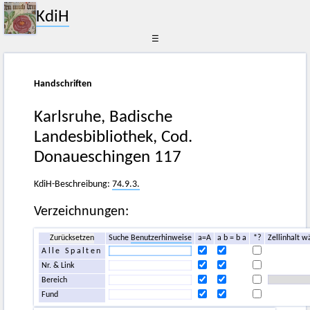
KdiH
☰
Handschriften
Karlsruhe, Badische
Landesbibliothek, Cod.
Donaueschingen 117
KdiH-Beschreibung:
74.9.3.
Verzeichnungen:
Zurücksetzen
Suche
Benutzerhinweise
a=A
a b = b a
*?
Zellinhalt w
Alle Spalten
Nr. & Link
Bereich
Fund