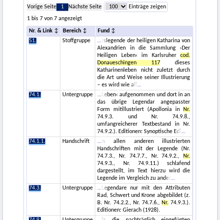
Vorige Seite
1
Nächste Seite
Einträge zeigen
1 bis 7 von 7 angezeigt
Nr. & Link
Bereich
Fund
51.
Stoffgruppe
rslegende der heiligen Katharina von
Alexandrien in die Sammlung ›Der
Heiligen Leben‹ im Karlsruher
cod.
Donaueschingen 117
dieses
Katharinenleben nicht zuletzt durch
die Art und Weise seiner Illustrierung
– es wird wie all
74.1.
Untergruppe
Leben‹ aufgenommen und dort in an
das übrige Legendar angepasster
Form mitillustriert (Apollonia in
Nr.
74.9.3. und Nr. 74.9.8.,
umfangreicherer Textbestand in Nr.
74.9.2.). Editionen: Synoptische Edi
74.1.1.
Handschrift
n allen anderen illustrierten
Handschriften mit der Legende (Nr.
74.7.3., Nr. 74.7.7., Nr. 74.9.2.,
Nr.
74.9.3., Nr. 74.9.11.) schlafend
dargestellt, im Text hierzu wird die
Legende im Vergleich zu ander
74.3.
Untergruppe
Legendare nur mit den Attributen
Rad, Schwert und Krone abgebildet (z.
B. Nr. 74.2.2., Nr. 74.7.6.,
Nr.
74.9.3.).
Editionen: Gierach (1928).
74.9.
Untergruppe
ls die nachträglich eingefügten