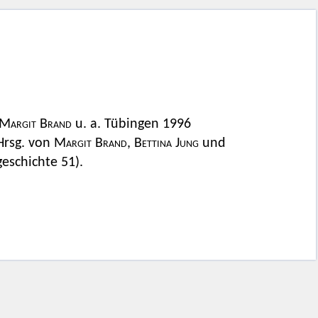
Margit Brand
u. a. Tübingen 1996
 Hrsg. von
Margit Brand, Bettina Jung
und
eschichte 51).