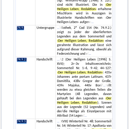
(vgl. Williams-Krapp [1986] S. 22f.)
sind nicht illustriert. Die in
›Der
Heiligen Leben, Redaktion‹
erhaltene
Mischform wird in Auszügen in
illustrierte Handschriften von ›Der
Heiligen Leben‹ aufgeno
74.9.
Untergruppe
bliothek, 2º Cod 154 (Nr. 74.9.2.)
zeigt zu jeder der überlieferten
Legenden aus dem Sommerteil und
›Der Heiligen Leben, Redaktion‹
eine
gerahmte Illustration und lässt sich
aufgrund dieser Rahmung, obwohl als
Federzeichnung und ni
74.9.2.
Handschrift
A2 (Der Heiligen Leben [1996] S.
XVII); 2r–3v Inhaltsverzeichnis;
Sommerteil Nr. 1–6, 9–42, 44–127;
›Der Heiligen Leben, Redaktion‹
: 435v
Johannes ante portam Latinam, 437r
Domitilla, 438v Gregor der Große,
439v Majolus, 440v Bonif
tellt
werden zu etwa gleichen Teilen die
Martyrien (48 Legenden, davon
gehäuft bei den Legenden aus
›Der
Heiligen Leben, Redaktion‹
), Szenen
aus der Legende (52 Legenden) und
der/die Heilige als Einzelperson mit
Attribut (54 Legend
74.9.3.
Handschrift
XVIII) Winterteil Nr. 48; Sommerteil
Nr. 54; Winterteil Nr. 17; Apollonia von