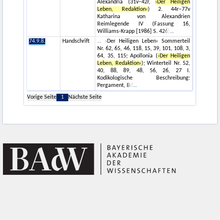
Alexandria (31v–42r,
›Der Heiligen
Leben, Redaktion‹
) 2. 44r–77v
Katharina von Alexandrien
Reimlegende IV (Fassung 16,
Williams-Krapp [1986] S. 426)
74.9.8.
Handschrift
›Der Heiligen Leben‹ Sommerteil
Nr. 62, 65, 46, 118, 15, 39, 101, 108, 3,
64, 35, 115; Apollonia (
›Der Heiligen
Leben, Redaktion‹
); Winterteil Nr. 52,
40, 88, 89, 48, 56, 26, 27 I.
Kodikologische Beschreibung:
Pergament, Bd
Vorige Seite
1
Nächste Seite