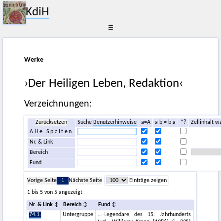
KdiH
☰
Werke
›Der Heiligen Leben, Redaktion‹
Verzeichnungen:
Zurücksetzen
Suche
Benutzerhinweise
a=A
a b = b a
*?
Zellinhalt w
Alle Spalten
Nr. & Link
Bereich
Fund
Vorige Seite
1
Nächste Seite
Einträge zeigen
1 bis 5 von 5 angezeigt
Nr. & Link
Bereich
Fund
74.1.
Untergruppe
-Legendare des 15. Jahrhunderts