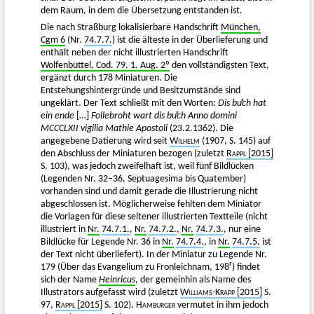
dem Raum, in dem die Übersetzung entstanden ist.
Die nach Straßburg lokalisierbare Handschrift
München,
Cgm 6
(Nr.
74.7.7.
) ist die älteste in der Überlieferung und
enthält neben der nicht illustrierten Handschrift
Wolfenbüttel, Cod. 79. 1. Aug. 2º
den vollständigsten Text,
ergänzt durch 178 Miniaturen. Die
Entstehungshintergründe und Besitzumstände sind
ungeklärt. Der Text schließt mit den Worten:
Dis buͦch hat
ein ende
[…]
Follebroht wart dis buͦch Anno domini
MCCCLXII vigilia Mathie Apostoli
(23.2.1362). Die
angegebene Datierung wird seit
Wilhelm
(1907, S. 145) auf
den Abschluss der Miniaturen bezogen (zuletzt
Rappl
[2015]
S. 103), was jedoch zweifelhaft ist, weil fünf Bildlücken
(Legenden Nr. 32–36, Septuagesima bis Quatember)
vorhanden sind und damit gerade die Illustrierung nicht
abgeschlossen ist. Möglicherweise fehlten dem Miniator
die Vorlagen für diese seltener illustrierten Textteile (nicht
illustriert in
Nr.
74.7.1.
,
Nr.
74.7.2.
,
Nr.
74.7.3.
, nur eine
Bildlücke für Legende Nr. 36 in
Nr.
74.7.4.
, in
Nr.
74.7.5.
ist
der Text nicht überliefert). In der Miniatur zu Legende Nr.
r
179 (Über das Evangelium zu Fronleichnam, 198
) findet
sich der Name
Heinricus
, der gemeinhin als Name des
Illustrators aufgefasst wird (zuletzt
Williams-Krapp
[2015]
S.
97,
Rappl
[2015]
S. 102).
Hamburger
vermutet in ihm jedoch