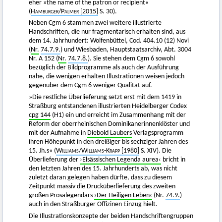
eher »the name of the patron or recipient«
(
Hamburger
/
Palmer
[2015]
S. 30).
Neben Cgm 6 stammen zwei weitere illustrierte
Handschriften, die nur fragmentarisch erhalten sind, aus
dem 14. Jahrhundert: Wolfenbüttel, Cod. 404.10 (12) Novi
(
Nr.
74.7.9.
) und Wiesbaden, Hauptstaatsarchiv, Abt. 3004
Nr. A 152 (
Nr.
74.7.8.
). Sie stehen dem Cgm 6 sowohl
bezüglich der Bildprogramme als auch der Ausführung
nahe, die wenigen erhalten Illustrationen weisen jedoch
gegenüber dem Cgm 6 weniger Qualität auf.
»Die restliche Überlieferung setzt erst mit dem 1419 in
Straßburg entstandenen illustrierten Heidelberger Codex
cpg 144
(H1) ein und erreicht im Zusammenhang mit der
Reform der oberrheinischen Dominikanerinnenklöster und
mit der Aufnahme in
Diebold Laubers
Verlagsprogramm
ihren Höhepunkt in den dreißiger bis sechziger Jahren des
15. Jh.s« (
Williams
/
Williams-Krapp
[1980]
S. XIV). Die
Überlieferung der
›Elsässischen Legenda aurea‹
bricht in
den letzten Jahren des 15. Jahrhunderts ab, was nicht
zuletzt daran gelegen haben dürfte, dass zu diesem
Zeitpunkt massiv die Drucküberlieferung des zweiten
großen Prosalegendars
›Der Heiligen Leben‹
(Nr.
74.9.
)
auch in den Straßburger Offizinen Einzug hielt.
Die Illustrationskonzepte der beiden Handschriftengruppen