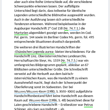
aber auch eine Reihe Unterschiede auf, die verschiedene
Schwerpunkte erkennen lassen. Der auffälligste
Unterschied liegt darin, dass teilweise für identische
Legenden unterschiedliche Bildmotive ausgewählt wurden.
Auch in der Ausführung lassen sich unterschiedliche
Tendenzen erkennen. Während beispielsweise in der
Augsburger Handschrift 2º Cod 158 (
Nr.
74.7.1.
) die
Martyrien
abgemildert gezeigt werden, werden im Cod.
Pal. germ. 144 sowie im Berliner Codex Ms. germ. fol. 495
entsprechende Situationen drastisch dargestellt.
Die weiteren drei illustrierten Handschriften der
›Elsässischen Legenda aurea‹
bieten Verschiedenes: Für die
Handschrift Linz, Oberösterreichisches Landesarchiv,
Herrschaftsarchiv Steyr, Hs. 1559 (
Nr.
74.7.5.
) war ein
umfangreiches Bildprogramm geplant, ablesbar an 67
Bildlücken unterschiedlicher Größe. Die Schreibschrift
verweist auf die Herkunft aus dem bairisch-
österreichischen Raum, was die Handschrift zu einem
Ausnahmefall macht, liegt doch der Schwerpunkt der
Überlieferung sonst im Südwesten. Der bei
Williams
/
Williams-Krapp
(1980,
S. XVIII–XXIII) aufgeführte
Handschriftenbestand führt keine Handschrift aus diesem
Raum auf.
Williams-Krapp
(1986
, S. 48) bezeichnet diese für
Laien geschriebene Handschrift – Erstbesitzer war
Petrus
Schinner
, ein
ciues
aus Hallstatt – als