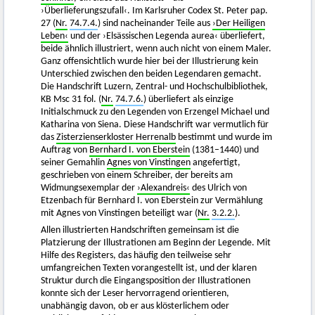
›Überlieferungszufall‹. Im Karlsruher Codex St. Peter pap.
27 (
Nr.
74.7.4.
) sind nacheinander Teile aus
›Der Heiligen
Leben‹
und der ›Elsässischen Legenda aurea‹ überliefert,
beide ähnlich illustriert, wenn auch nicht von einem Maler.
Ganz offensichtlich wurde hier bei der Illustrierung kein
Unterschied zwischen den beiden Legendaren gemacht.
Die Handschrift Luzern, Zentral- und Hochschulbibliothek,
KB Msc 31 fol. (
Nr.
74.7.6.
) überliefert als einzige
Initialschmuck zu den Legenden von Erzengel Michael und
Katharina von Siena. Diese Handschrift war vermutlich für
das
Zisterzienserkloster Herrenalb
bestimmt und wurde im
Auftrag von
Bernhard I. von Eberstein
(1381–1440) und
seiner Gemahlin
Agnes von Vinstingen
angefertigt,
geschrieben von einem Schreiber, der bereits am
Widmungsexemplar der
›Alexandreis‹
des Ulrich von
Etzenbach für Bernhard I. von Eberstein zur Vermählung
mit Agnes von Vinstingen beteiligt war (
Nr.
3.2.2.
).
Allen illustrierten Handschriften gemeinsam ist die
Platzierung der Illustrationen am Beginn der Legende. Mit
Hilfe des Registers, das häufig den teilweise sehr
umfangreichen Texten vorangestellt ist, und der klaren
Struktur durch die Eingangsposition der Illustrationen
konnte sich der Leser hervorragend orientieren,
unabhängig davon, ob er aus klösterlichem oder