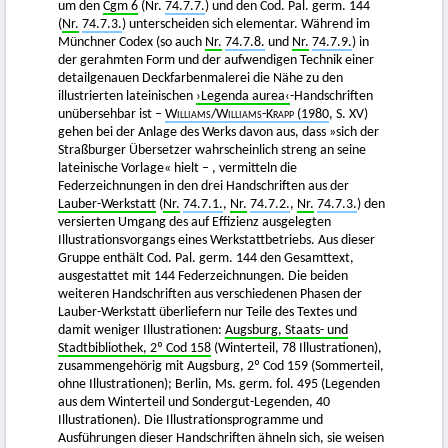
um den
Cgm 6
(Nr.
74.7.7.
) und den Cod. Pal. germ. 144
(
Nr.
74.7.3.
) unterscheiden sich elementar. Während im
Münchner Codex (so auch
Nr.
74.7.8.
und
Nr.
74.7.9.
) in
der gerahmten Form und der aufwendigen Technik einer
detailgenauen Deckfarbenmalerei die Nähe zu den
illustrierten lateinischen
›Legenda aurea‹
-Handschriften
unübersehbar ist –
Williams
/
Williams-Krapp
(1980
, S. XV)
gehen bei der Anlage des Werks davon aus, dass »sich der
Straßburger Übersetzer wahrscheinlich streng an seine
lateinische Vorlage« hielt – , vermitteln die
Federzeichnungen in den drei Handschriften aus der
Lauber-Werkstatt
(
Nr.
74.7.1.
,
Nr.
74.7.2.
,
Nr.
74.7.3.
) den
versierten Umgang des auf Effizienz ausgelegten
Illustrationsvorgangs eines Werkstattbetriebs. Aus dieser
Gruppe enthält Cod. Pal. germ. 144 den Gesamttext,
ausgestattet mit 144 Federzeichnungen. Die beiden
weiteren Handschriften aus verschiedenen Phasen der
Lauber-Werkstatt überliefern nur Teile des Textes und
damit weniger Illustrationen:
Augsburg, Staats- und
Stadtbibliothek, 2º Cod 158
(Winterteil, 78 Illustrationen),
zusammengehörig mit Augsburg, 2º Cod 159 (Sommerteil,
ohne Illustrationen); Berlin, Ms. germ. fol. 495 (Legenden
aus dem Winterteil und Sondergut-Legenden, 40
Illustrationen). Die Illustrationsprogramme und
Ausführungen dieser Handschriften ähneln sich, sie weisen