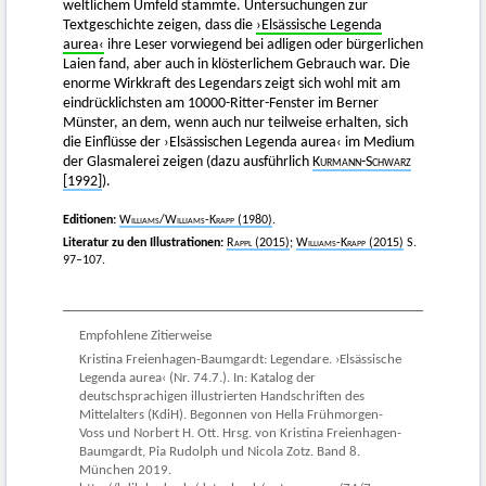
weltlichem Umfeld stammte. Untersuchungen zur
Textgeschichte zeigen, dass die
›Elsässische Legenda
aurea‹
ihre Leser vorwiegend bei adligen oder bürgerlichen
Laien fand, aber auch in klösterlichem Gebrauch war. Die
enorme Wirkkraft des Legendars zeigt sich wohl mit am
eindrücklichsten am 10000-Ritter-Fenster im Berner
Münster, an dem, wenn auch nur teilweise erhalten, sich
die Einflüsse der ›Elsässischen Legenda aurea‹ im Medium
der Glasmalerei zeigen (dazu ausführlich
Kurmann-Schwarz
[1992]
).
Editionen:
Williams
/
Williams-Krapp
(1980)
.
Literatur zu den Illustrationen:
Rappl
(2015)
;
Williams-Krapp
(2015)
S.
97–107.
Empfohlene Zitierweise
Kristina Freienhagen-Baumgardt: Legendare. ›Elsässische
Legenda aurea‹ (Nr. 74.7.). In: Katalog der
deutschsprachigen illustrierten Handschriften des
Mittelalters (KdiH). Begonnen von Hella Frühmorgen-
Voss und Norbert H. Ott. Hrsg. von Kristina Freienhagen-
Baumgardt, Pia Rudolph und Nicola Zotz. Band 8.
München 2019.