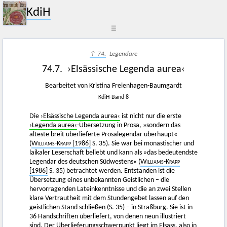
KdiH
☰
↑ 74.
Legendare
74.7. ›Elsässische Legenda aurea‹
Bearbeitet von Kristina Freienhagen-Baumgardt
KdiH-Band 8
Die
›Elsässische Legenda aurea‹
ist nicht nur die erste
›Legenda aurea‹
-Übersetzung in Prosa, »sondern das
älteste breit überlieferte Prosalegendar überhaupt«
(
Williams-Krapp
[1986]
S. 35). Sie war bei monastischer und
laikaler Leserschaft beliebt und kann als »das bedeutendste
Legendar des deutschen Südwestens« (
Williams-Krapp
[1986]
S. 35) betrachtet werden. Entstanden ist die
Übersetzung eines unbekannten Geistlichen – die
hervorragenden Lateinkenntnisse und die an zwei Stellen
klare Vertrautheit mit dem Stundengebet lassen auf den
geistlichen Stand schließen (S. 35) – in Straßburg. Sie ist in
36 Handschriften überliefert, von denen neun illustriert
sind. Der Überlieferungsschwerpunkt liegt im Elsass, also in