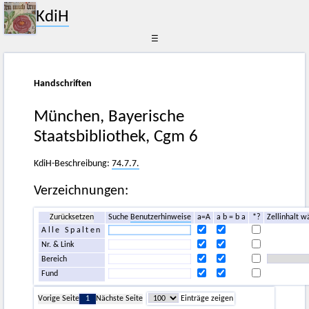
KdiH
☰
Handschriften
München, Bayerische
Staatsbibliothek, Cgm 6
KdiH-Beschreibung:
74.7.7.
Verzeichnungen:
Zurücksetzen
Suche
Benutzerhinweise
a=A
a b = b a
*?
Zellinhalt w
Alle Spalten
Nr. & Link
Bereich
Fund
Vorige Seite
1
Nächste Seite
Einträge zeigen