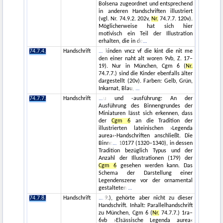
Bolsena zugeordnet und entsprechend
in anderen Handschriften illustriert
(vgl. Nr. 74.9.2. 202v,
Nr.
74.7.7. 120v).
Möglicherweise hat sich hier
motivisch ein Teil der Illustration
erhalten, die in de
74.7.4.
Handschrift
kinden vncz vf die kint die nit me
den einer naht alt woren 9vb, Z. 17–
19). Nur in München, Cgm 6 (
Nr.
74.7.7.) sind die Kinder ebenfalls älter
dargestellt (20v). Farben: Gelb, Grün,
Inkarnat, Blau,
74.7.7.
Handschrift
u und -ausführung: An der
Ausführung des Binnengrundes der
Miniaturen lässt sich erkennen, dass
der
Cgm 6
an die Tradition der
illustrierten lateinischen ›Legenda
aurea‹-Handschriften anschließt. Die
Binne
10177 (1320–1340), in dessen
Tradition bezüglich Typus und der
Anzahl der Illustrationen (179) der
Cgm 6
gesehen werden kann. Das
Schema der Darstellung einer
Legendenszene vor der ornamental
gestalteten
74.7.8.
Handschrift
.9.), gehörte aber nicht zu dieser
Handschrift. Inhalt: Parallelhandschrift
zu München, Cgm 6 (
Nr.
74.7.7.) 1ra–
6vb ›Elsässische Legenda aurea‹