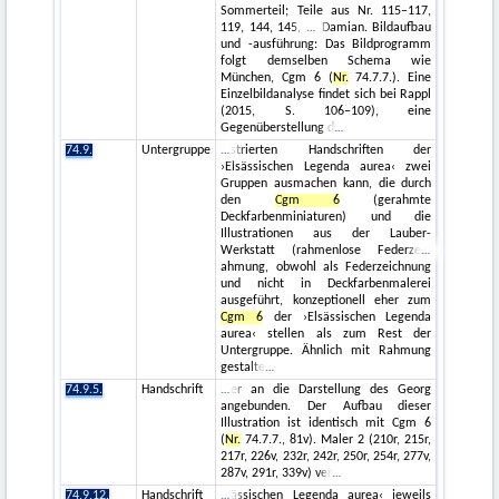
Sommerteil; Teile aus Nr. 115–117,
119, 144, 145,
Damian. Bildaufbau
und -ausführung: Das Bildprogramm
folgt demselben Schema wie
München, Cgm 6 (
Nr.
74.7.7.). Eine
Einzelbildanalyse findet sich bei Rappl
(2015, S. 106–109), eine
Gegenüberstellung d
74.9.
Untergruppe
strierten Handschriften der
›Elsässischen Legenda aurea‹ zwei
Gruppen ausmachen kann, die durch
den
Cgm 6
(gerahmte
Deckfarbenminiaturen) und die
Illustrationen aus der Lauber-
Werkstatt (rahmenlose Federze
ahmung, obwohl als Federzeichnung
und nicht in Deckfarbenmalerei
ausgeführt, konzeptionell eher zum
Cgm 6
der ›Elsässischen Legenda
aurea‹ stellen als zum Rest der
Untergruppe. Ähnlich mit Rahmung
gestalte
74.9.5.
Handschrift
er an die Darstellung des Georg
angebunden. Der Aufbau dieser
Illustration ist identisch mit Cgm 6
(
Nr.
74.7.7., 81v). Maler 2 (210r, 215r,
217r, 226v, 232r, 242r, 250r, 254r, 277v,
287v, 291r, 339v) ver
74.9.12.
Handschrift
ässischen Legenda aurea‹ jeweils