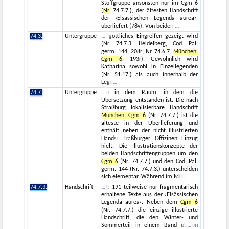
Stoffgruppe ansonsten nur im Cgm 6
(
Nr.
74.7.7.), der ältesten Handschrift
der ›Elsässischen Legenda aurea‹,
überliefert (78v). Von beiden
74.3.
Untergruppe
göttliches Eingreifen gezeigt wird
(Nr. 74.7.3. Heidelberg, Cod. Pal.
germ. 144, 208r; Nr. 74.6.7.
München,
Cgm 6
, 193r). Gewöhnlich wird
Katharina sowohl in Einzellegenden
(Nr. 51.17.) als auch innerhalb der
Lege
74.7.
Untergruppe
o in dem Raum, in dem die
Übersetzung entstanden ist. Die nach
Straßburg lokalisierbare Handschrift
München, Cgm 6
(Nr. 74.7.7.) ist die
älteste in der Überlieferung und
enthält neben der nicht illustrierten
Handsc
traßburger Offizinen Einzug
hielt. Die Illustrationskonzepte der
beiden Handschriftengruppen um den
Cgm 6
(Nr. 74.7.7.) und den Cod. Pal.
germ. 144 (Nr. 74.7.3.) unterscheiden
sich elementar. Während im Mü
74.7.3.
Handschrift
t: 191 teilweise nur fragmentarisch
erhaltene Texte aus der ›Elsässischen
Legenda aurea‹. Neben dem
Cgm 6
(Nr. 74.7.7.) die einzige illustrierte
Handschrift, die den Winter- und
Sommerteil in einem Band üb
on