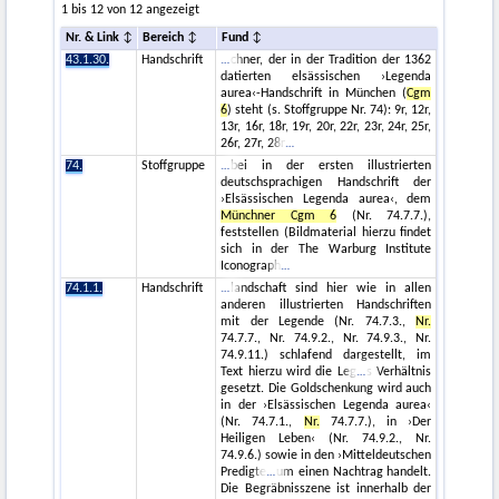
1 bis 12 von 12 angezeigt
Nr. & Link
Bereich
Fund
43.1.30.
Handschrift
chner, der in der Tradition der 1362
datierten elsässischen ›Legenda
aurea‹-Handschrift in München (
Cgm
6
) steht (s. Stoffgruppe Nr. 74): 9r, 12r,
13r, 16r, 18r, 19r, 20r, 22r, 23r, 24r, 25r,
26r, 27r, 28r
74.
Stoffgruppe
bei in der ersten illustrierten
deutschsprachigen Handschrift der
›Elsässischen Legenda aurea‹, dem
Münchner Cgm 6
(Nr. 74.7.7.),
feststellen (Bildmaterial hierzu findet
sich in der The Warburg Institute
Iconograph
74.1.1.
Handschrift
landschaft sind hier wie in allen
anderen illustrierten Handschriften
mit der Legende (Nr. 74.7.3.,
Nr.
74.7.7., Nr. 74.9.2., Nr. 74.9.3., Nr.
74.9.11.) schlafend dargestellt, im
Text hierzu wird die Leg
s Verhältnis
gesetzt. Die Goldschenkung wird auch
in der ›Elsässischen Legenda aurea‹
(Nr. 74.7.1.,
Nr.
74.7.7.), in ›Der
Heiligen Leben‹ (Nr. 74.9.2., Nr.
74.9.6.) sowie in den ›Mitteldeutschen
Predigte
um einen Nachtrag handelt.
Die Begräbnisszene ist innerhalb der