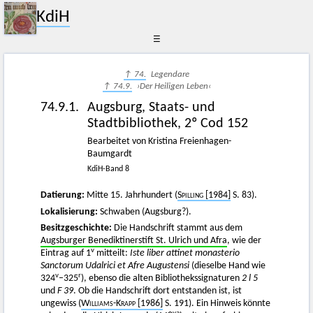
KdiH
☰
↑ 74.
Legendare
↑ 74.9.
›Der Heiligen Leben‹
74.9.1.
Augsburg, Staats- und
Stadtbibliothek, 2º Cod 152
Bearbeitet von Kristina Freienhagen-
Baumgardt
KdiH-Band 8
Datierung:
Mitte 15. Jahrhundert (
Spilling
[1984]
S. 83).
Lokalisierung:
Schwaben (Augsburg?).
Besitzgeschichte:
Die Handschrift stammt aus dem
Augsburger Benediktinerstift St. Ulrich und Afra
, wie der
v
Eintrag auf 1
mitteilt:
Iste liber attinet monasterio
Sanctorum Udalrici et Afre Augustensi
(dieselbe Hand wie
v
r
324
–325
), ebenso die alten Bibliothekssignaturen
2 l 5
und
F 39
. Ob die Handschrift dort entstanden ist, ist
ungewiss (
Williams-Krapp
[1986]
S. 191). Ein Hinweis könnte