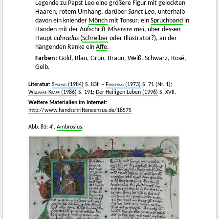
Legende zu Papst Leo eine größere Figur mit gelockten
Haaren, rotem Umhang, darüber
Sanct Leo
, unterhalb
davon ein kniender
Mönch
mit Tonsur, ein
Spruchband
in
Händen mit der Aufschrift
Miserere mei
, über dessen
Haupt
cuͦnradus
(
Schreiber
oder Illustrator?), an der
hängenden Ranke ein
Affe
.
Farben:
Gold, Blau, Grün, Braun, Weiß, Schwarz, Rosé,
Gelb.
Literatur:
Spilling
(1984)
S. 83f. –
Firsching (1973)
S.
71 (Nr. 1);
Williams-Krapp
(1986)
S. 191;
Der Heiligen Leben (1996)
S. XVII.
Weitere Materialien im Internet:
http://www.handschriftencensus.de/18575
r
Abb. 83: 4
.
Ambrosius
.