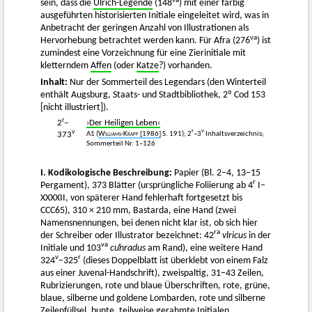
va
sein, dass die
Ulrich-Legende
(148
) mit einer farbig
ausgeführten historisierten Initiale eingeleitet wird, was in
Anbetracht der geringen Anzahl von Illustrationen als
va
Hervorhebung betrachtet werden kann. Für Afra (276
) ist
zumindest eine Vorzeichnung für eine Zierinitiale mit
kletterndem
Affen
(oder
Katze
?) vorhanden.
Inhalt:
Nur der Sommerteil des Legendars (den Winterteil
enthält Augsburg, Staats- und Stadtbibliothek, 2º Cod 153
[nicht illustriert]).
r
2
–
›Der Heiligen Leben‹
v
r
v
A1 (
Williams-Krapp
[1986]
S. 191); 2
–3
Inhaltsverzeichnis;
373
Sommerteil Nr. 1–126
I. Kodikologische Beschreibung:
Papier (Bl. 2–4, 13–15
r
Pergament), 373 Blätter (ursprüngliche Foliierung ab 4
I–
XXXXII, von späterer Hand fehlerhaft fortgesetzt bis
CCC65), 310 × 210 mm, Bastarda, eine Hand (zwei
Namensnennungen, bei denen nicht klar ist, ob sich hier
ra
der Schreiber oder Illustrator bezeichnet: 42
vlricus
in der
va
Initiale und 103
cuͦnradus
am Rand), eine weitere Hand
v
r
324
–325
(dieses Doppelblatt ist überklebt von einem Falz
aus einer Juvenal-Handschrift), zweispaltig, 31–43 Zeilen,
Rubrizierungen, rote und blaue Überschriften, rote, grüne,
blaue, silberne und goldene Lombarden, rote und silberne
Zeilenfüllsel, bunte, teilweise gerahmte Initialen,