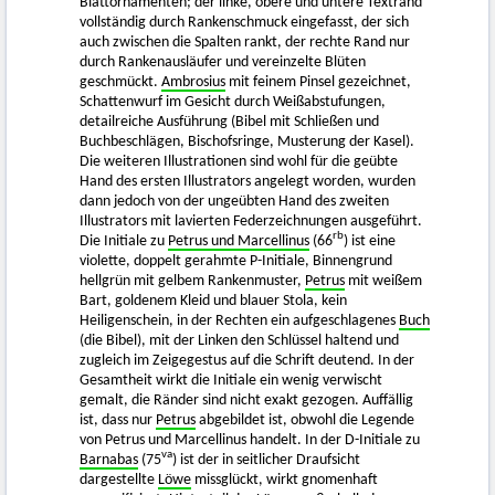
Blattornamenten; der linke, obere und untere Textrand
vollständig durch Rankenschmuck eingefasst, der sich
auch zwischen die Spalten rankt, der rechte Rand nur
durch Rankenausläufer und vereinzelte Blüten
geschmückt.
Ambrosius
mit feinem Pinsel gezeichnet,
Schattenwurf im Gesicht durch Weißabstufungen,
detailreiche Ausführung (Bibel mit Schließen und
Buchbeschlägen, Bischofsringe, Musterung der Kasel).
Die weiteren Illustrationen sind wohl für die geübte
Hand des ersten Illustrators angelegt worden, wurden
dann jedoch von der ungeübten Hand des zweiten
Illustrators mit lavierten Federzeichnungen ausgeführt.
rb
Die Initiale zu
Petrus und Marcellinus
(66
) ist eine
violette, doppelt gerahmte P-Initiale, Binnengrund
hellgrün mit gelbem Rankenmuster,
Petrus
mit weißem
Bart, goldenem Kleid und blauer Stola, kein
Heiligenschein, in der Rechten ein aufgeschlagenes
Buch
(die Bibel), mit der Linken den Schlüssel haltend und
zugleich im Zeigegestus auf die Schrift deutend. In der
Gesamtheit wirkt die Initiale ein wenig verwischt
gemalt, die Ränder sind nicht exakt gezogen. Auffällig
ist, dass nur
Petrus
abgebildet ist, obwohl die Legende
von Petrus und Marcellinus handelt. In der D-Initiale zu
va
Barnabas
(75
) ist der in seitlicher Draufsicht
dargestellte
Löwe
missglückt, wirkt gnomenhaft