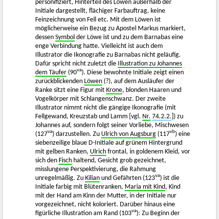
personifiziert, Hinterteil des Löwen außerhalb der
Initiale dargestellt, flächiger Farbauftrag, keine
Feinzeichnung von Fell etc. Mit dem Löwen ist
möglicherweise ein Bezug zu Apostel Markus markiert,
dessen
Symbol
der Löwe ist und zu dem Barnabas eine
enge Verbindung hatte. Vielleicht ist auch dem
Illustrator die Ikonografie zu Barnabas nicht geläufig.
Dafür spricht nicht zuletzt die
Illustration zu Johannes
va
dem Täufer
(90
). Diese bewohnte Initiale zeigt einen
zurückblickenden
Löwen
(?), auf dem Ausläufer der
Ranke sitzt eine Figur mit
Krone
, blonden Haaren und
Vogelkörper mit Schlangenschwanz. Der zweite
Illustrator nimmt nicht die gängige Ikonografie (mit
Fellgewand, Kreuzstab und Lamm [vgl.
Nr.
74.2.2.
]) zu
Johannes auf, sondern folgt seiner Vorliebe, Mischwesen
va
vb
(127
) darzustellen. Zu
Ulrich von Augsburg
(117
) eine
siebenzeilige blaue D-Initiale auf grünem Hintergrund
mit gelben Ranken,
Ulrich
frontal, in goldenem Kleid, vor
sich den
Fisch
haltend, Gesicht grob gezeichnet,
misslungene Perspektivierung, die Rahmung
va
unregelmäßig. Zu
Kilian
und Gefährten (123
) ist die
Initiale farbig mit Blütenranken,
Maria mit Kind
, Kind
mit der Hand am Kinn der Mutter, in der Initiale nur
vorgezeichnet, nicht koloriert. Darüber hinaus eine
va
figürliche Illustration am Rand (103
): Zu Beginn der