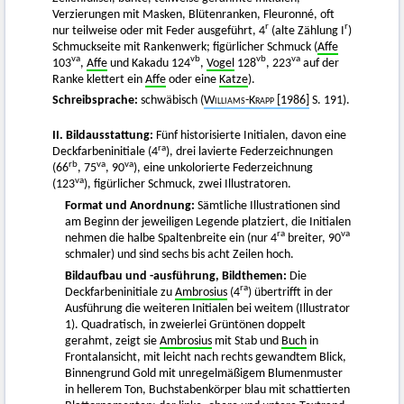
Verzierungen mit Masken, Blütenranken, Fleuronné, oft
r
r
nur teilweise oder mit Feder ausgeführt, 4
(alte Zählung I
)
Schmuckseite mit Rankenwerk; figürlicher Schmuck (
Affe
va
vb
vb
va
103
,
Affe
und Kakadu 124
,
Vogel
128
, 223
auf der
Ranke klettert ein
Affe
oder eine
Katze
).
Schreibsprache:
schwäbisch (
Williams-Krapp
[1986]
S. 191).
II. Bildausstattung:
Fünf historisierte Initialen, davon eine
ra
Deckfarbeninitiale (4
), drei lavierte Federzeichnungen
rb
va
va
(66
, 75
, 90
), eine unkolorierte Federzeichnung
va
(123
), figürlicher Schmuck, zwei Illustratoren.
Format und Anordnung:
Sämtliche Illustrationen sind
am Beginn der jeweiligen Legende platziert, die Initialen
ra
va
nehmen die halbe Spaltenbreite ein (nur 4
breiter, 90
schmaler) und sind sechs bis acht Zeilen hoch.
Bildaufbau und -ausführung, Bildthemen:
Die
ra
Deckfarbeninitiale zu
Ambrosius
(4
) übertrifft in der
Ausführung die weiteren Initialen bei weitem (Illustrator
1). Quadratisch, in zweierlei Grüntönen doppelt
gerahmt, zeigt sie
Ambrosius
mit Stab und
Buch
in
Frontalansicht, mit leicht nach rechts gewandtem Blick,
Binnengrund Gold mit unregelmäßigem Blumenmuster
in hellerem Ton, Buchstabenkörper blau mit schattierten