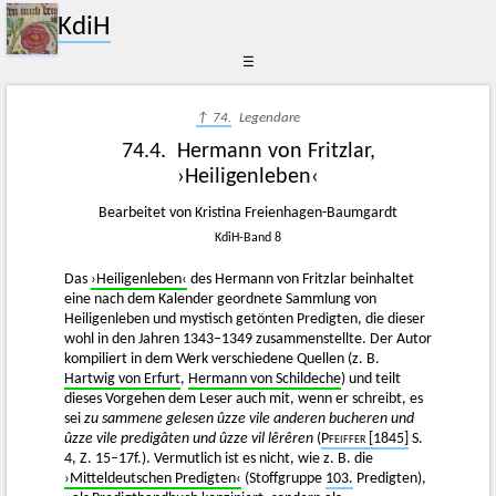
KdiH
☰
↑ 74.
Legendare
74.4. Hermann von Fritzlar,
›Heiligenleben‹
Bearbeitet von Kristina Freienhagen-Baumgardt
KdiH-Band 8
Das
›Heiligenleben‹
des Hermann von Fritzlar beinhaltet
eine nach dem Kalender geordnete Sammlung von
Heiligenleben und mystisch getönten Predigten, die dieser
wohl in den Jahren 1343–1349 zusammenstellte. Der Autor
kompiliert in dem Werk verschiedene Quellen (z. B.
Hartwig von Erfurt
,
Hermann von Schildeche
) und teilt
dieses Vorgehen dem Leser auch mit, wenn er schreibt, es
sei
zu sammene gelesen ûzze vile anderen bucheren und
ûzze vile predigâten und ûzze vil lêrêren
(
Pfeiffer
[1845]
S.
4, Z. 15–17f.). Vermutlich ist es nicht, wie z. B. die
›Mitteldeutschen Predigten‹
(Stoffgruppe
103.
Predigten),