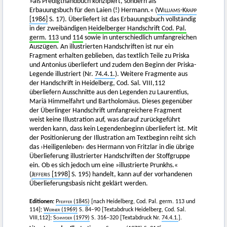
»als Predigthandbuch konzipiert, sondern als
Erbauungsbuch für den Laien (!) Hermann.« (
Williams-Krapp
[1986]
S. 17). Überliefert ist das Erbauungsbuch vollständig
in der zweibändigen
Heidelberger Handschrift Cod. Pal.
germ. 113
und
114
sowie in unterschiedlich umfangreichen
Auszügen. An illustrierten Handschriften ist nur ein
Fragment erhalten geblieben, das textlich Teile zu Priska
und Antonius überliefert und zudem den Beginn der Priska-
Legende illustriert (Nr.
74.4.1.
). Weitere Fragmente aus
der Handschrift in Heidelberg, Cod. Sal. VIII,112
überliefern Ausschnitte aus den Legenden zu Laurentius,
Mariä Himmelfahrt und Bartholomäus. Dieses gegenüber
der Überlinger Handschrift umfangreichere Fragment
weist keine Illustration auf, was darauf zurückgeführt
werden kann, dass kein Legendenbeginn überliefert ist. Mit
der Positionierung der Illustration am Textbeginn reiht sich
das ›Heiligenleben‹ des Hermann von Fritzlar in die übrige
Überlieferung illustrierter Handschriften der Stoffgruppe
ein. Ob es sich jedoch um eine »illustrierte Prunkhs.«
(
Jefferis
[1998]
S. 195) handelt, kann auf der vorhandenen
Überlieferungsbasis nicht geklärt werden.
Editionen:
Pfeiffer
(1845)
[nach Heidelberg, Cod. Pal. germ. 113 und
114];
Werner
(1969)
S. 84–90 [Textabdruck Heidelberg, Cod. Sal.
VIII,112];
Schnyder
(1979)
S. 316–320 [Textabdruck Nr.
74.4.1.
].