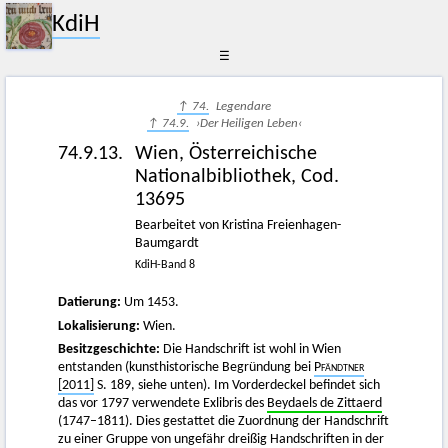
KdiH
☰
↑ 74.
Legendare
↑ 74.9.
›Der Heiligen Leben‹
74.9.13.
Wien, Österreichische
Nationalbibliothek, Cod.
13695
Bearbeitet von Kristina Freienhagen-
Baumgardt
KdiH-Band 8
Datierung:
Um 1453.
Lokalisierung:
Wien.
Besitzgeschichte:
Die Handschrift ist wohl in Wien
entstanden (kunsthistorische Begründung bei
Pfändtner
[2011]
S. 189, siehe unten). Im Vorderdeckel befindet sich
das vor 1797 verwendete Exlibris des
Beydaels de Zittaerd
(1747–1811). Dies gestattet die Zuordnung der Handschrift
zu einer Gruppe von ungefähr dreißig Handschriften in der