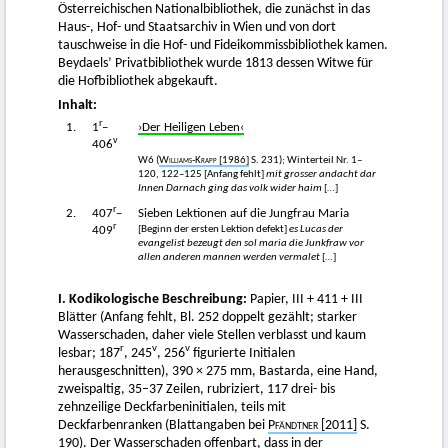
Österreichischen Nationalbibliothek, die zunächst in das
Haus-, Hof- und Staatsarchiv in Wien und von dort
tauschweise in die Hof- und Fideikommissbibliothek kamen.
Beydaels’ Privatbibliothek wurde 1813 dessen Witwe für
die Hofbibliothek abgekauft.
Inhalt:
r
1.
1
–
›Der Heiligen Leben‹
v
406
W6 (
Williams-Krapp
[1986]
S. 231); Winterteil Nr. 1–
120, 122–125 [Anfang fehlt]
mit grosser andacht dar
Innen Darnach ging das volk wider haim
[…]
r
2.
407
–
Sieben Lektionen auf die Jungfrau Maria
r
[Beginn der ersten Lektion defekt]
es Lucas der
409
evangelist bezeugt den sol maria die Junkfraw vor
allen anderen mannen werden vermalet
[…]
I. Kodikologische Beschreibung:
Papier, III + 411 + III
Blätter (Anfang fehlt, Bl. 252 doppelt gezählt; starker
Wasserschaden, daher viele Stellen verblasst und kaum
r
v
v
lesbar; 187
, 245
, 256
figurierte Initialen
herausgeschnitten), 390 × 275 mm, Bastarda, eine Hand,
zweispaltig, 35–37 Zeilen, rubriziert, 117 drei- bis
zehnzeilige Deckfarbeninitialen, teils mit
Deckfarbenranken (Blattangaben bei
Pfändtner
[2011]
S.
190). Der Wasserschaden offenbart, dass in der