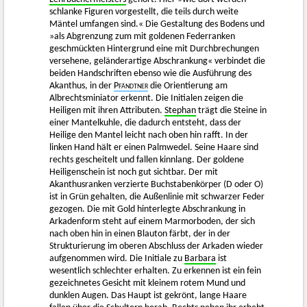
schlanke Figuren vorgestellt, die teils durch weite
Mäntel umfangen sind.« Die Gestaltung des Bodens und
»als Abgrenzung zum mit goldenen Federranken
geschmückten Hintergrund eine mit Durchbrechungen
versehene, geländerartige Abschrankung« verbindet die
beiden Handschriften ebenso wie die Ausführung des
Akanthus, in der
Pfändtner
die Orientierung am
Albrechtsminiator erkennt. Die Initialen zeigen die
Heiligen mit ihren Attributen.
Stephan
trägt die Steine in
einer Mantelkuhle, die dadurch entsteht, dass der
Heilige den Mantel leicht nach oben hin rafft. In der
linken Hand hält er einen Palmwedel. Seine Haare sind
rechts gescheitelt und fallen kinnlang. Der goldene
Heiligenschein ist noch gut sichtbar. Der mit
Akanthusranken verzierte Buchstabenkörper (D oder O)
ist in Grün gehalten, die Außenlinie mit schwarzer Feder
gezogen. Die mit Gold hinterlegte Abschrankung in
Arkadenform steht auf einem Marmorboden, der sich
nach oben hin in einen Blauton färbt, der in der
Strukturierung im oberen Abschluss der Arkaden wieder
aufgenommen wird. Die Initiale zu
Barbara
ist
wesentlich schlechter erhalten. Zu erkennen ist ein fein
gezeichnetes Gesicht mit kleinem rotem Mund und
dunklen Augen. Das Haupt ist gekrönt, lange Haare