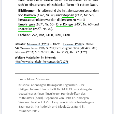
fallen über die Schultern herab. Rechts neben ihr erhebt
sich im Hintergrund ein schlanker Turm mit rotem Dach.
Bildthemen:
Erhalten sind die Initialen zu den Legenden
r
r
von
Barbara
(176
, Nr. 48) und
Stephan
(217
, Nr. 57),
herausgeschnitten wurden diejenigen zu
Mariä
r
v
Empfängnis
(187
, Nr. 50),
Drei Könige
(245
, Nr. 63) und
v
Marcellus
(256
, Nr. 70).
Farben:
Gold, Rot, Grün, Blau, Grau.
Literatur:
Menhardt 3
(1961)
S. 1329f. –
Firsching
(1973)
S. 78 (Nr.
64);
Williams-Krapp
(1986)
S. 231;
Der Heiligen Leben (2004)
S. XXII;
r
r
Pfändtner
(2011)
S. 189–191, Abb. 46 (217
), Abb. 47 (176
).
Weitere Materialien im Internet:
http://www.handschriftencensus.de/21276
Empfohlene Zitierweise
Kristina Freienhagen-Baumgardt: Legendare. ›Der
Heiligen Leben‹. Handschrift Nr. 74.9.13. In: Katalog der
deutschsprachigen illustrierten Handschriften des
Mittelalters (KdiH). Begonnen von Hella Frühmorgen-
Voss und Norbert H. Ott. Hrsg. von Kristina Freienhagen-
Baumgardt, Pia Rudolph und Nicola Zotz. Band 8.
München 2019.