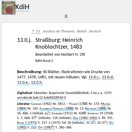
KdiH
☰
↑ 13.
Jacobus de Theramo, ›Belial‹, deutsch
13.0.j.
Straßburg
:
Heinrich
Knoblochtzer
,
1483
Bearbeitet von Norbert H. Ott
KdiH-Band 2
Beschreibung:
60 Blätter, Illustrationen wie Drucke von
1477, 1478, 1481, mit neuen Initialen. Vgl.
13.0.c.
,
13.0.d.
,
13.0.e.
,
13.0.h.
Digitalisat:
München, Bayerische Staatsbibliothek, 2 Inc.c.a. 1379:
urn:nbn:de.bvb:12-bsb00028926-0
Literatur:
Copinger
(1902) Nr. 5813. –
Panzer
(1788) Nr. 172;
Muther
(1884)
Nr. 145;
Schorbach
/
Spirgatis
(1888)
Nr. 15;
Kristeller
(1888)
Nr.
r
16, Abb. 5 (Initiale a
);
Schreiber
(1911) Nr. 4288;
Schramm
19 (1936)
2
b
S. 5, Abb. 67
. (Initiale). 116 (Initiale);
Ohly
(1960–1962)
S. 89. 91f.;
r
v
Kunze
1 (1975)
S. 217. 2 (1975) Taf. 30 (Initiale). 31 (2
). 32 (5
);
Ott
a
(1983)
S. 222;
Ott
(1983
)
S. 360–366.