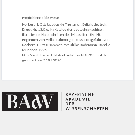
Empfohlene Zitierweise
Norbert H. Ott: Jacobus de Theramo, ›Belial‹, deutsch.
Druck Nr. 13.0.e. In: Katalog der deutschsprachigen
illustrierten Handschriften des Mittelalters (KdiH).
Begonnen von Hella Frühmorgen-Voss. Fortgeführt von
Norbert H. Ott zusammen mit Ulrike Bodemann. Band 2.
München 1996.
http://kdih.badw.de/datenbank/druck/13/0/e; zuletzt
geändert am 27.07.2026.