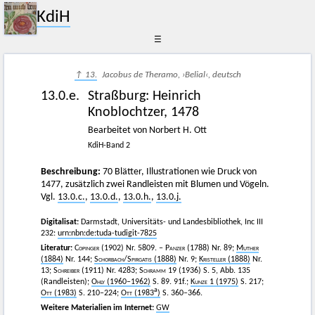
KdiH
☰
↑ 13.
Jacobus de Theramo, ›Belial‹, deutsch
13.0.e.
Straßburg
:
Heinrich
Knoblochtzer
,
1478
Bearbeitet von Norbert H. Ott
KdiH-Band 2
Beschreibung:
70 Blätter, Illustrationen wie Druck von
1477, zusätzlich zwei Randleisten mit Blumen und Vögeln.
Vgl.
13.0.c.
,
13.0.d.
,
13.0.h.
,
13.0.j.
Digitalisat:
Darmstadt, Universitäts- und Landesbibliothek, Inc III
232:
urn:nbn:de:tuda-tudigit-7825
Literatur:
Copinger
(1902) Nr. 5809. –
Panzer
(1788) Nr. 89;
Muther
(1884)
Nr. 144;
Schorbach
/
Spirgatis
(1888)
Nr. 9;
Kristeller
(1888)
Nr.
13;
Schreiber
(1911) Nr. 4283;
Schramm
19 (1936) S. 5, Abb. 135
(Randleisten);
Ohly
(1960–1962)
S. 89. 91f.;
Kunze
1 (1975)
S. 217;
a
Ott
(1983)
S. 210–224;
Ott
(1983
)
S. 360–366.
Weitere Materialien im Internet:
GW