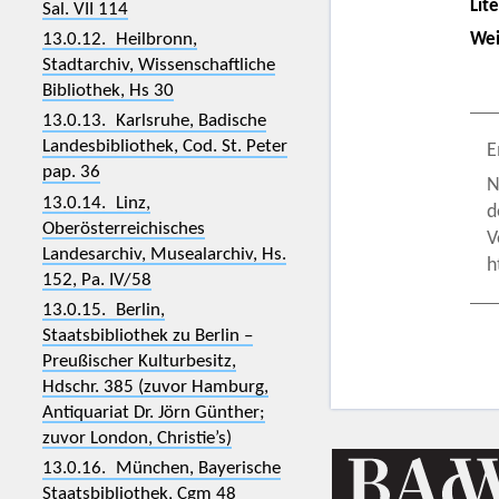
Lit
Sal. VII 114
13.0.12. Heilbronn,
Wei
Stadtarchiv, Wissenschaftliche
Bibliothek, Hs 30
13.0.13. Karlsruhe, Badische
Landesbibliothek, Cod. St. Peter
E
pap. 36
N
13.0.14. Linz,
d
Oberösterreichisches
V
Landesarchiv, Musealarchiv, Hs.
h
152, Pa. IV/58
13.0.15. Berlin,
Staatsbibliothek zu Berlin –
Preußischer Kulturbesitz,
Hdschr. 385 (zuvor Hamburg,
Antiquariat Dr. Jörn Günther;
zuvor London, Christie’s)
13.0.16. München, Bayerische
Staatsbibliothek, Cgm 48