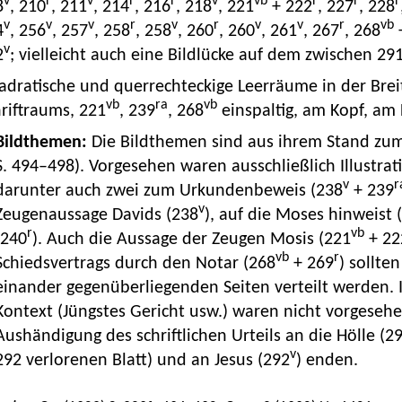
v
r
v
r
r
v
vb
r
r
r
8
, 210
, 211
, 214
, 216
, 218
, 221
+ 222
, 227
, 228
v
v
v
r
v
r
v
v
r
vb
4
, 256
, 257
, 258
, 258
, 260
, 260
, 261
, 267
, 268
v
2
; vielleicht auch eine Bildlücke auf dem zwischen 29
adratische und querrechteckige Leerräume in der Bre
vb
ra
vb
riftraums, 221
, 239
, 268
einspaltig, am Kopf, am 
Bildthemen:
Die Bildthemen sind aus ihrem Stand zum
S. 494–498). Vorgesehen waren ausschließlich Illustra
v
r
darunter auch zwei zum Urkundenbeweis (238
+ 239
v
Zeugenaussage Davids (238
), auf die Moses hinweist 
r
vb
(240
). Auch die Aussage der Zeugen Mosis (221
+ 22
vb
r
Schiedsvertrags durch den Notar (268
+ 269
) sollte
einander gegenüberliegenden Seiten verteilt werden. I
Kontext (Jüngstes Gericht usw.) waren nicht vorgesehen
Aushändigung des schriftlichen Urteils an die Hölle (2
v
292 verlorenen Blatt) und an Jesus (292
) enden.