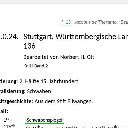
↑ 13.
Jacobus de Theramo, ›Beli
.0.24.
Stuttgart, Württembergische Land
136
Bearbeitet von Norbert H. Ott
KdiH-Band 2
tierung:
2. Hälfte 15. Jahrhundert.
alisierung:
Schwaben.
itzgeschichte:
Aus dem Stift Ellwangen.
alt:
ra
1
–
›Schwabenspiegel‹
vb
176
ra
rb
ra
ra
va
rb