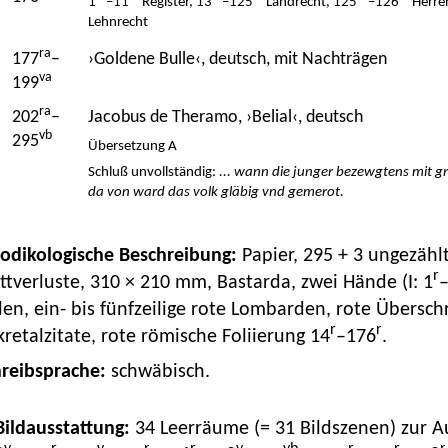
1
–11
Register, 13
–125
Landrecht, 125
–126
Herre
Lehnrecht
ra
177
–
›Goldene Bulle‹, deutsch, mit Nachträgen
va
199
ra
202
–
Jacobus de Theramo, ›Belial‹, deutsch
vb
295
Übersetzung A
Schluß unvollständig:
... wann die junger bezewgtens mit gro
da von ward das volk gläbig vnd gemerot.
Kodikologische Beschreibung:
Papier, 295 + 3 ungezählt
r
ttverluste, 310 × 210 mm, Bastarda, zwei Hände (I: 1
len, ein- bis fünfzeilige rote Lombarden, rote Überschr
r
r
retalzitate, rote römische Foliierung 14
–176
.
hreibsprache:
schwäbisch.
 Bildausstattung:
34 Leerräume (= 31 Bildszenen) zur A