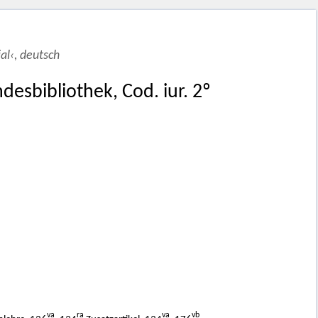
al‹, deutsch
esbibliothek, Cod. iur. 2º
va
ra
va
vb