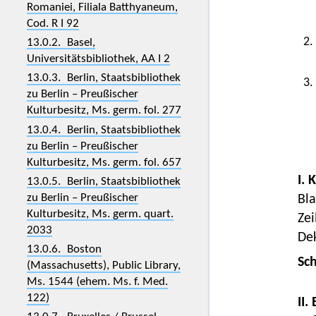
Romaniei, Filiala Batthyaneum,
Cod. R I 92
2.
13.0.2. Basel,
Universitätsbibliothek, AA I 2
13.0.3. Berlin, Staatsbibliothek
3.
zu Berlin – Preußischer
Kulturbesitz, Ms. germ. fol. 277
13.0.4. Berlin, Staatsbibliothek
zu Berlin – Preußischer
Kulturbesitz, Ms. germ. fol. 657
I. 
13.0.5. Berlin, Staatsbibliothek
zu Berlin – Preußischer
Bla
Kulturbesitz, Ms. germ. quart.
Zei
2033
Dek
13.0.6. Boston
Sc
(Massachusetts), Public Library,
Ms. 1544 (ehem. Ms. f. Med.
122)
II.