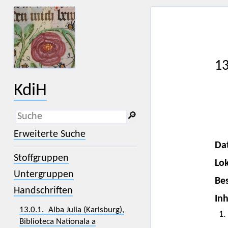
13
KdiH
🔎︎
_
(der Unterstrich) ist Platzhalter für
Erweiterte Suche
genau ein Zeichen.
Da
%
(das Prozentzeichen) ist Platzhalter
Stoffgruppen
für kein, ein oder mehr als ein
Lok
Zeichen.
Untergruppen
Bes
Handschriften
Inh
13.0.1. Alba Julia (Karlsburg),
1.
Biblioteca Nationala a