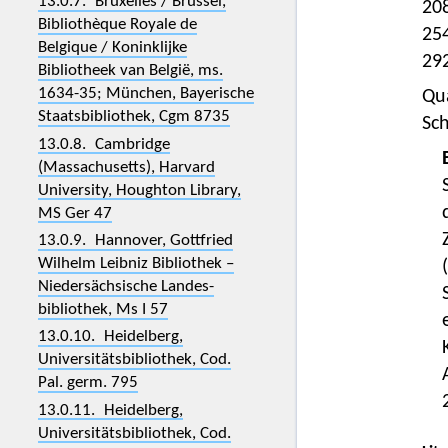
13.0.7. Bruxelles / Brussel,
20
Bibliothèque Royale de
25
Belgique / Koninklijke
29
Bibliotheek van België, ms.
1634-35; München, Bayerische
Qu
Staatsbibliothek, Cgm 8735
Sch
13.0.8. Cambridge
(Massachusetts), Harvard
University, Houghton Library,
MS Ger 47
13.0.9. Hannover, Gottfried
Wilhelm Leibniz Bibliothek –
Nieder­sächsische Landes­
bibliothek, Ms I 57
13.0.10. Heidelberg,
Universitätsbibliothek, Cod.
Pal. germ. 795
13.0.11. Heidelberg,
Universitätsbibliothek, Cod.