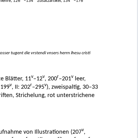
nlehre, 126
–134
Zusatzartikel, 134
–176
sser tugent die vrstendi vnsers herrn ihesu cristi
v
v
r
v
e Blätter, 11
–12
, 200
–201
leer,
v
r
v
–199
, II: 202
–295
), zweispaltig, 30–33
iften, Strichelung, rot unterstrichene
v
ufnahme von Illustrationen (207
,