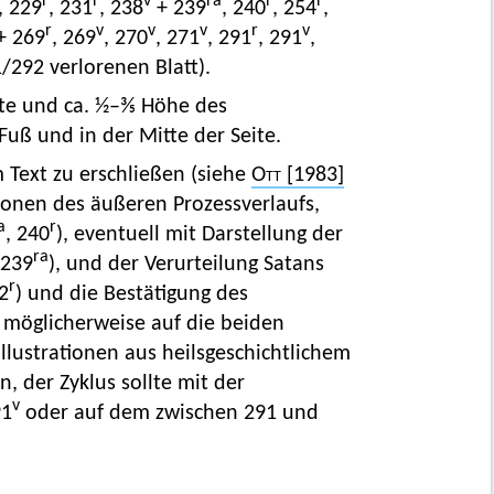
r
r
v
ra
r
r
, 229
, 231
, 238
+ 239
, 240
, 254
,
r
v
v
v
r
v
+ 269
, 269
, 270
, 271
, 291
, 291
,
1/292 verlorenen Blatt).
ite und ca. ½–⅗ Höhe des
Fuß und in der Mitte der Seite.
 Text zu erschließen (siehe
Ott
[1983]
tionen des äußeren Prozessverlaufs,
a
r
, 240
), eventuell mit Darstellung der
ra
(239
), und der Verurteilung Satans
r
2
) und die Bestätigung des
n möglicherweise auf die beiden
llustrationen aus heilsgeschichtlichem
, der Zyklus sollte mit der
v
91
oder auf dem zwischen 291 und