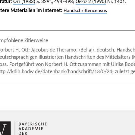
eratur:
Ott
(1983)
S. 329f., 494–498;
Oppitz
2 (1990)
Nr. 1401.
tere Materialien im Internet:
Handschriftencensus
mpfohlene Zitierweise
orbert H. Ott: Jacobus de Theramo, ›Belial‹, deutsch. Handschri
eutschsprachigen illustrierten Handschriften des Mittelalters
oss. Fortgeführt von Norbert H. Ott zusammen mit Ulrike B
ttp://kdih.badw.de/datenbank/handschrift/13/0/24; zuletzt g