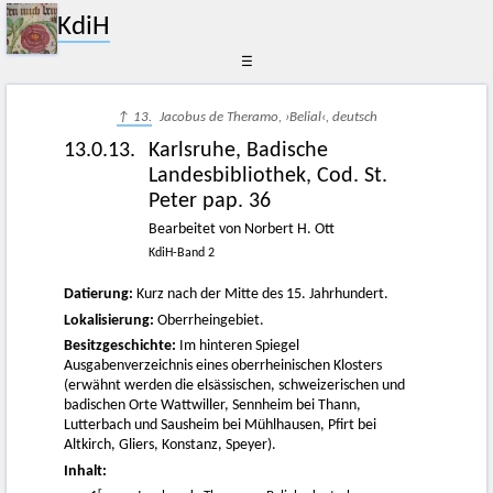
KdiH
☰
↑ 13.
Jacobus de Theramo, ›Belial‹, deutsch
13.0.13.
Karlsruhe, Badische
Landesbibliothek, Cod. St.
Peter pap. 36
Bearbeitet von Norbert H. Ott
KdiH-Band 2
Datierung:
Kurz nach der Mitte des 15. Jahrhundert.
Lokalisierung:
Oberrheingebiet.
Besitzgeschichte:
Im hinteren Spiegel
Ausgabenverzeichnis eines oberrheinischen Klosters
(erwähnt werden die elsässischen, schweizerischen und
badischen Orte Wattwiller, Sennheim bei Thann,
Lutterbach und Sausheim bei Mühlhausen, Pfirt bei
Altkirch, Gliers, Konstanz, Speyer).
Inhalt:
r