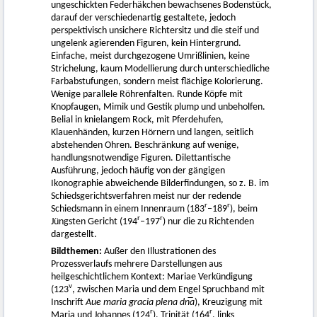
ungeschickten Federhäkchen bewachsenes Bodenstück,
darauf der verschiedenartig gestaltete, jedoch
perspektivisch unsichere Richtersitz und die steif und
ungelenk agierenden Figuren, kein Hintergrund.
Einfache, meist durchgezogene Umrißlinien, keine
Strichelung, kaum Modellierung durch unterschiedliche
Farbabstufungen, sondern meist flächige Kolorierung.
Wenige parallele Röhrenfalten. Runde Köpfe mit
Knopfaugen, Mimik und Gestik plump und unbeholfen.
Belial in knielangem Rock, mit Pferdehufen,
Klauenhänden, kurzen Hörnern und langen, seitlich
abstehenden Ohren. Beschränkung auf wenige,
handlungsnotwendige Figuren. Dilettantische
Ausführung, jedoch häufig von der gängigen
Ikonographie abweichende Bilderfindungen, so z. B. im
Schiedsgerichtsverfahren meist nur der redende
r
r
Schiedsmann in einem Innenraum (183
–189
), beim
r
r
Jüngsten Gericht (194
–197
) nur die zu Richtenden
dargestellt.
Bildthemen:
Außer den Illustrationen des
Prozessverlaufs mehrere Darstellungen aus
heilgeschichtlichem Kontext: Mariae Verkündigung
v
(123
, zwischen Maria und dem Engel Spruchband mit
Inschrift
Aue maria gracia plena dn̅a
), Kreuzigung mit
r
r
Maria und Johannes (124
), Trinität (164
, links