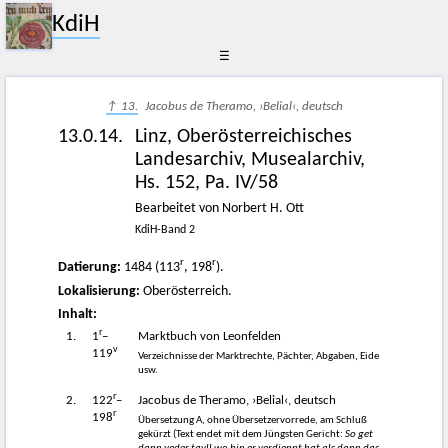
KdiH
☰
↑ 13.
Jacobus de Theramo, ›Belial‹, deutsch
13.0.14.
Linz, Oberösterreichisches
Landesarchiv, Musealarchiv,
Hs. 152, Pa. IV/58
Bearbeitet von Norbert H. Ott
KdiH-Band 2
r
r
Datierung:
1484 (113
, 198
).
Lokalisierung:
Oberösterreich.
Inhalt:
r
1.
1
–
Marktbuch von Leonfelden
v
119
Verzeichnisse der Marktrechte, Pächter, Abgaben, Eide
usw.
r
2.
122
–
Jacobus de Theramo, ›Belial‹, deutsch
r
198
Übersetzung A, ohne Übersetzervorrede, am Schluß
gekürzt (Text endet mit dem Jüngsten Gericht:
So get