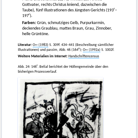
Gottvater, rechts Christus kniend, dazwischen die
r
Taube), fünf Illustrationen des Jüngsten Gerichts (193
–
r
197
).
Farben:
Grün, schmutziges Gelb, Purpurkarmin,
deckendes Graublau, mattes Braun, Grau, Zinnober,
helle Grüntöne.
Literatur:
Ott
(1983)
S. 309f. 434–441 (Beschreibung sämtlicher
v
Illustrationen) und passim, Abb. 46 (164
);
Ott
(1992a)
S. 1002f.
Weitere Materialien im Internet:
Handschriftencensus
r
Abb. 24: 146
. Belial berichtet der Höllengemeinde über den
bisherigen Prozessverlauf.