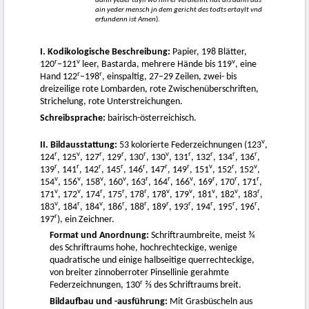
dann yeder tayll wo hin er verdiennt hat als dann das
ain yeder mensch jn dem gericht des todts ertaylt vnd
erfundenn ist Amen
).
I. Kodikologische Beschreibung:
Papier, 198 Blätter,
r
v
v
120
–121
leer, Bastarda, mehrere Hände bis 119
, eine
r
r
Hand 122
–198
, einspaltig, 27–29 Zeilen, zwei- bis
dreizeilige rote Lombarden, rote Zwischenüberschriften,
Strichelung, rote Unterstreichungen.
Schreibsprache:
bairisch-österreichisch.
v
II. Bildausstattung:
53 kolorierte Federzeichnungen (123
,
r
v
r
r
r
v
r
r
r
r
124
, 125
, 127
, 129
, 130
, 130
, 131
, 132
, 134
, 136
,
r
r
r
r
r
r
r
v
r
v
139
, 141
, 142
, 145
, 146
, 147
, 149
, 151
, 152
, 152
,
v
v
v
v
r
r
v
r
r
r
154
, 156
, 158
, 160
, 163
, 164
, 166
, 169
, 170
, 171
,
v
v
r
r
r
v
v
v
v
r
171
, 172
, 174
, 175
, 178
, 178
, 179
, 181
, 182
, 183
,
v
r
v
r
r
r
r
r
r
r
183
, 184
, 184
, 186
, 188
, 189
, 193
, 194
, 195
, 196
,
r
197
), ein Zeichner.
Format und Anordnung:
Schriftraumbreite, meist ¾
des Schriftraums hohe, hochrechteckige, wenige
quadratische und einige halbseitige querrechteckige,
von breiter zinnoberroter Pinsellinie gerahmte
r
Federzeichnungen, 130
⅔ des Schriftraums breit.
Bildaufbau und -ausführung:
Mit Grasbüscheln aus