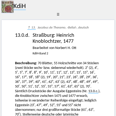
KdiH
☰
↑ 13.
Jacobus de Theramo, ›Belial‹, deutsch
13.0.d.
Straßburg
:
Heinrich
Knoblochtzer
,
1477
Bearbeitet von Norbert H. Ott
KdiH-Band 2
Beschreibung:
70 Blätter, 55 Holzschnitte von 34 Stöcken
r
r
(zwei Stöcke sechs- bzw. siebenmal wiederholt). 2
(2), 4
,
r
v
r
r
v
r
r
r
v
r
v
r
v
r
5
, 5
, 7
, 8
, 8
, 9
, 10
, 11
, 11
, 12
, 13
, 15
, 15
, 16
,
v
v
r
v
r
v
v
r
v
r
r
r
16
, 17
, 18
, 18
(2), 19
, 20
, 21
, 23
, 26
, 28
, 29
, 36
,
v
v
v
v
r
v
r
v
r
v
r
v
36
, 37
, 39
, 40
, 41
, 42
, 43
(2), 43
, 48
, 48
, 49
, 49
,
r
v
r
r
r
v
v
r
v
v
r
50
, 50
, 51
, 52
, 55
, 55
, 57
, 61
, 63
, 65
(2), 70
.
Sämtlich Druckstöcke der Ausgabe Eggesteins (Nr.
13.0.c.
),
die Knoblochtzer zwischen 1475 und 1477 erwarb,
teilweise in veränderter Reihenfolge eingefügt; lediglich
r
v
r
v
r
v
Eggestein 23
, 47
, 49
, 52
, 55
und 55
nicht
r
v
übernommen; nur drei großformatige Stöcke (61
, 63
,
r
70
). Stellenweise deutsche oder lateinische