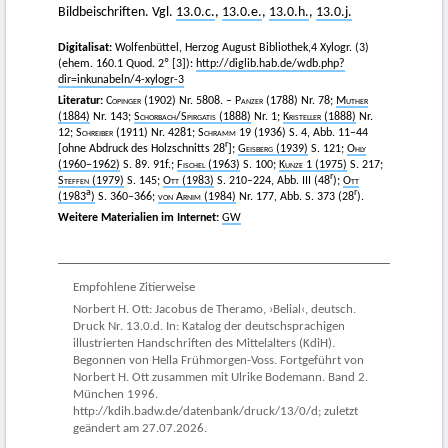
Bildbeischriften. Vgl.
13.0.c.
,
13.0.e.
,
13.0.h.
,
13.0.j.
Digitalisat:
Wolfenbüttel, Herzog August Bibliothek,4 Xylogr. (3)
(ehem. 160.1 Quod. 2º [3]):
http://diglib.hab.de/wdb.php?
dir=inkunabeln/4-xylogr-3
Literatur:
Copinger
(1902) Nr. 5808. –
Panzer
(1788) Nr. 78;
Muther
(1884)
Nr. 143;
Schorbach
/
Spirgatis
(1888)
Nr. 1;
Kristeller
(1888)
Nr.
12;
Schreiber
(1911) Nr. 4281;
Schramm
19 (1936) S. 4, Abb. 11–44
r
[ohne Abdruck des Holzschnitts 28
];
Geisberg
(1939)
S. 121;
Ohly
(1960–1962)
S. 89. 91f.;
Fischel
(1963)
S. 100;
Kunze
1 (1975)
S. 217;
r
Steffen
(1979)
S. 145;
Ott
(1983)
S. 210–224, Abb. III (48
);
Ott
a
r
(1983
)
S. 360–366;
von Arnim
(1984)
Nr. 177, Abb. S. 373 (28
).
Weitere Materialien im Internet:
GW
Empfohlene Zitierweise
Norbert H. Ott: Jacobus de Theramo, ›Belial‹, deutsch.
Druck Nr. 13.0.d. In: Katalog der deutschsprachigen
illustrierten Handschriften des Mittelalters (KdiH).
Begonnen von Hella Frühmorgen-Voss. Fortgeführt von
Norbert H. Ott zusammen mit Ulrike Bodemann. Band 2.
München 1996.
http://kdih.badw.de/datenbank/druck/13/0/d; zuletzt
geändert am 27.07.2026.