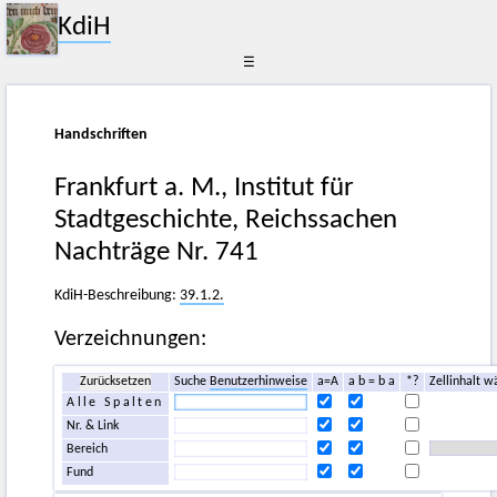
KdiH
☰
Handschriften
Frankfurt a. M., Institut für
Stadtgeschichte, Reichssachen
Nachträge Nr. 741
KdiH-Beschreibung:
39.1.2.
Verzeichnungen:
Zurücksetzen
Suche
Benutzerhinweise
a=A
a b = b a
*?
Zellinhalt w
Alle Spalten
Nr. & Link
Bereich
Fund