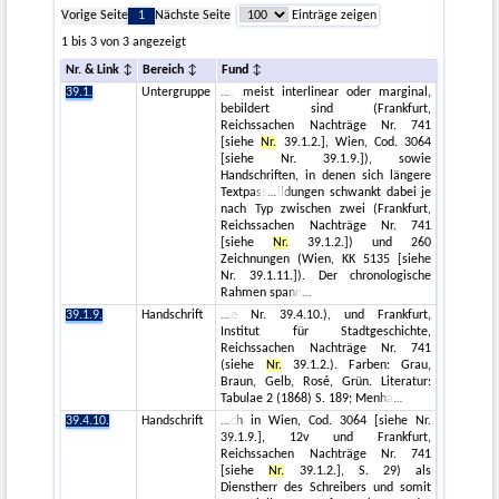
Vorige Seite
1
Nächste Seite
Einträge zeigen
1 bis 3 von 3 angezeigt
Nr. & Link
Bereich
Fund
39.1.
Untergruppe
, meist interlinear oder marginal,
bebildert sind (Frankfurt,
Reichssachen Nachträge Nr. 741
[siehe
Nr.
39.1.2.], Wien, Cod. 3064
[siehe Nr. 39.1.9.]), sowie
Handschriften, in denen sich längere
Textpass
ildungen schwankt dabei je
nach Typ zwischen zwei (Frankfurt,
Reichssachen Nachträge Nr. 741
[siehe
Nr.
39.1.2.]) und 260
Zeichnungen (Wien, KK 5135 [siehe
Nr. 39.1.11.]). Der chronologische
Rahmen spann
39.1.9.
Handschrift
e Nr. 39.4.10.), und Frankfurt,
Institut für Stadtgeschichte,
Reichssachen Nachträge Nr. 741
(siehe
Nr.
39.1.2.). Farben: Grau,
Braun, Gelb, Rosé, Grün. Literatur:
Tabulae 2 (1868) S. 189; Menha
39.4.10.
Handschrift
ch in Wien, Cod. 3064 [siehe Nr.
39.1.9.], 12v und Frankfurt,
Reichssachen Nachträge Nr. 741
[siehe
Nr.
39.1.2.], S. 29) als
Dienstherr des Schreibers und somit