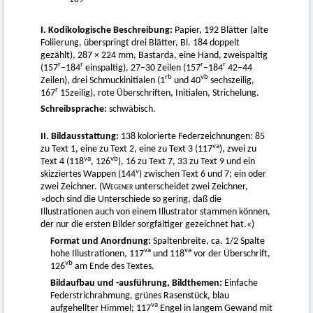
I. Kodikologische Beschreibung:
Papier, 192 Blätter (alte
Foliierung, überspringt drei Blätter, Bl. 184 doppelt
gezählt), 287 × 224 mm, Bastarda, eine Hand, zweispaltig
r
r
r
r
(157
–184
einspaltig), 27–30 Zeilen (157
–184
42–44
rb
vb
Zeilen), drei Schmuckinitialen (1
und 40
sechszeilig,
r
167
15zeilig), rote Überschriften, Initialen, Strichelung.
Schreibsprache:
schwäbisch.
II. Bildausstattung:
138 kolorierte Federzeichnungen: 85
va
zu Text 1, eine zu Text 2, eine zu Text 3 (117
), zwei zu
va
vb
Text 4 (118
, 126
), 16 zu Text 7, 33 zu Text 9 und ein
v
skizziertes Wappen (144
) zwischen Text 6 und 7; ein oder
zwei Zeichner. (
Wegener
unterscheidet zwei Zeichner,
»doch sind die Unterschiede so gering, daß die
Illustrationen auch von einem Illustrator stammen können,
der nur die ersten Bilder sorgfältiger gezeichnet hat.«)
Format und Anordnung:
Spaltenbreite, ca. 1/2 Spalte
va
va
hohe Illustrationen, 117
und 118
vor der Überschrift,
vb
126
am Ende des Textes.
Bildaufbau und -ausführung, Bildthemen:
Einfache
Federstrichrahmung, grünes Rasenstück, blau
va
aufgehellter Himmel; 117
Engel in langem Gewand mit