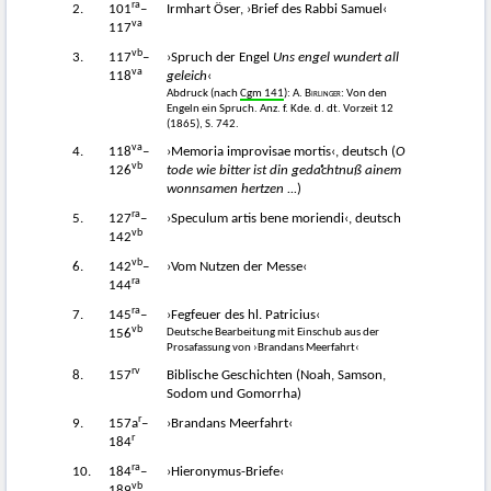
ra
2.
101
–
Irmhart Öser, ›Brief des Rabbi Samuel‹
va
117
vb
3.
117
–
›Spruch der Engel
Uns engel wundert all
va
118
geleich
‹
Abdruck (nach
Cgm 141
): A.
Birlinger
: Von den
Engeln ein Spruch. Anz. f. Kde. d. dt. Vorzeit 12
(1865), S. 742.
va
4.
118
–
›Memoria improvisae mortis‹, deutsch (
O
vb
126
tode wie bitter ist din gedaͤchtnuß ainem
wonnsamen hertzen ...
)
ra
5.
127
–
›Speculum artis bene moriendi‹, deutsch
vb
142
vb
6.
142
–
›Vom Nutzen der Messe‹
ra
144
ra
7.
145
–
›Fegfeuer des hl. Patricius‹
vb
Deutsche Bearbeitung mit Einschub aus der
156
Prosafassung von ›Brandans Meerfahrt‹
rv
8.
157
Biblische Geschichten (Noah, Samson,
Sodom und Gomorrha)
r
9.
157a
–
›Brandans Meerfahrt‹
r
184
ra
10.
184
–
›Hieronymus-Briefe‹
vb
189