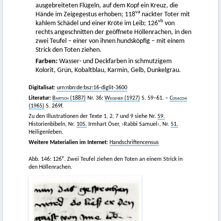
ausgebreiteten Flügeln, auf dem Kopf ein Kreuz, die
va
Hände im Zeigegestus erhoben; 118
nackter Toter mit
vb
kahlem Schädel und einer Kröte im Leib; 126
von
rechts angeschnitten der geöffnete Höllenrachen, in den
zwei Teufel – einer von ihnen hundsköpfig – mit einem
Strick den Toten ziehen.
Farben:
Wasser- und Deckfarben in schmutzigem
Kolorit, Grün, Kobaltblau, Karmin, Gelb, Dunkelgrau.
Digitalisat:
urn:nbn:de:bsz:16-diglit-3600
Literatur:
Bartsch
(1887)
Nr. 36;
Wegener
(1927)
S. 59–61. –
Cosacchi
(1965)
S. 269f.
Zu den Illustrationen der Texte 1, 2, 7 und 9 siehe Nr.
59.
Historienbibeln, Nr.
105.
Irmhart Öser, ›Rabbi Samuel‹, Nr.
51.
Heiligenleben.
Weitere Materialien im Internet:
Handschriftencensus
v
Abb. 146: 126
. Zwei Teufel ziehen den Toten an einem Strick in
den Höllenrachen.