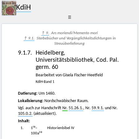
KdiH
☰
↑ 9.
Ars moriendi/Memento mori
↑ 9.1.
Sterbebücher und Vergänglichkeitsdichtungen in
Streuüberlieferung
9.1.7.
Heidelberg,
Universitätsbibliothek, Cod. Pal.
germ. 60
Bearbeitet von Gisela Fischer-Heetfeld
KdiH-Band 1
Datierung:
Um 1460.
Lokalisierung:
Nordschwäbischer Raum.
Vgl. auch zur Handschrift
Nr.
51.26.1.
, Nr.
59.9.1.
und Nr.
105.0.2.
(aktualisiert).
Inhalt:
ra
1.
1
–
Historienbibel IV
va
100a