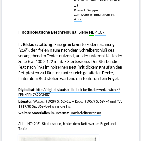
lere des natürlichen meisten
...
)
Rudolfs
1. Gruppe
Zum weiteren Inhalt siehe
Nr.
4.0.7.
I. Kodikologische Beschreibung:
Siehe
Nr.
4.0.7.
II. Bildausstattung:
Eine grau lavierte Federzeichnung
r
(216
), den freien Raum nach dem Schreiberschluß des
vorangehenden Textes nutzend, auf der unteren Hälfte der
Seite (ca. 130 × 122 mm). – Sterbeszene: Der Sterbende
liegt nach links im hölzernen Bett (mit dickem Knauf an den
Bettpfosten zu Häupten) unter reich gefalteter Decke,
hinter dem Bett stehen wartend ein Teufel und ein Engel.
Digitalisat:
http://digital.staatsbibliothek-berlin.de/werkansicht/?
PPN=PPN769903487
2
Literatur:
Wegener
(1928)
S. 62–65. –
Rudolf
(1957)
S. 69–74 und
VL
1 (1978) Sp. 862–864 ohne die Hs.
Weitere Materialien im Internet:
Handschriftencensus
r
Abb. 147: 216
. Sterbeszene, hinter dem Bett warten Engel und
Teufel.