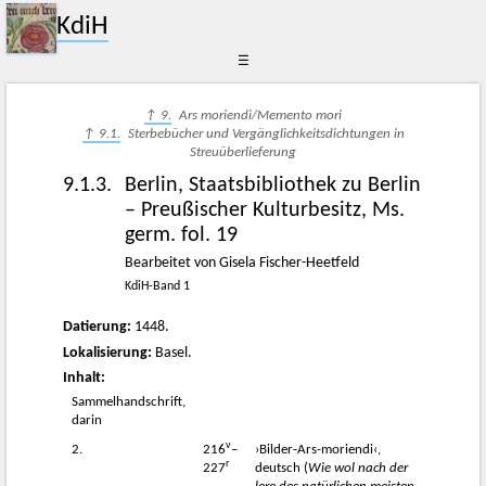
KdiH
☰
↑ 9.
Ars moriendi/Memento mori
↑ 9.1.
Sterbebücher und Vergänglichkeitsdichtungen in
Streuüberlieferung
9.1.3.
Berlin, Staatsbibliothek zu Berlin
– Preußischer Kulturbesitz, Ms.
germ. fol. 19
Bearbeitet von Gisela Fischer-Heetfeld
KdiH-Band 1
Datierung:
1448.
Lokalisierung:
Basel.
Inhalt:
Sammelhandschrift,
darin
v
2.
216
–
›Bilder-Ars-moriendi‹,
r
227
deutsch (
Wie wol nach der