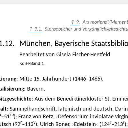
↑ 9.
Ars moriendi/Mement
↑ 9.1.
Sterbebücher und Vergänglichkeitsdichtu
1.12.
München, Bayerische Staatsbibli
Bearbeitet von Gisela Fischer-Heetfeld
KdiH-Band 1
tierung:
Mitte 15. Jahrhundert (1446–1466).
alisierung:
Bayern.
itzgeschichte:
Aus dem Benediktinerkloster St. Emme
alt:
Sammelhandschrift, lateinisch und deutsch. Darin
a
rb
–51
); Franz von Retz, ›Defensorium inviolatae virgi
r
v
r
r
utsch (92
–113
); Ulrich Boner, ›Edelstein‹ (124
–213
)