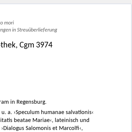
o mori
ngen in Streuüberlieferung
othek, Cgm 3974
ram in Regensburg.
 u. a. ›Speculum humanae salvationis‹
nitatis beatae Mariae‹, lateinisch und
; ›Dialogus Salomonis et Marcolfi‹,