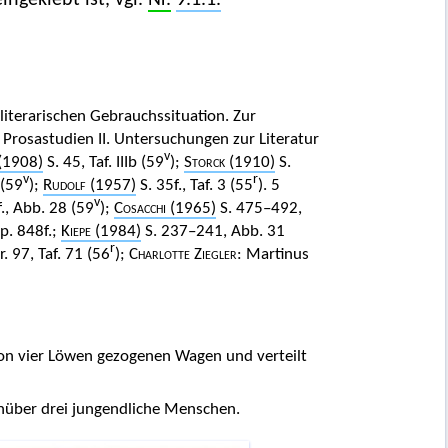
ingeklebt ist, vgl.
Nr.
9.1.1.
 literarischen Gebrauchssituation. Zur
 Prosastudien II. Untersuchungen zur Literatur
v
(1908)
S. 45, Taf. IIIb (59
);
Storck
(1910)
S.
v
r
 (59
);
Rudolf
(1957)
S. 35f., Taf. 3 (55
). 5
v
., Abb. 28 (59
);
Cosacchi
(1965)
S. 475–492,
p. 848f.;
Kiepe
(1984)
S. 237–241, Abb. 31
r
. 97, Taf. 71 (56
);
Charlotte Ziegler
: Martinus
 von vier Löwen gezogenen Wagen und verteilt
enüber drei jungendliche Menschen.