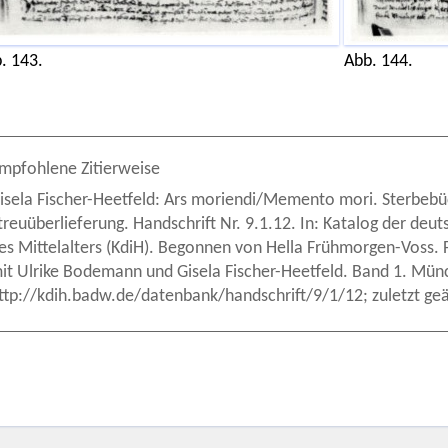
. 143.
Abb. 144.
mpfohlene Zitierweise
isela Fischer-Heetfeld: Ars moriendi/Memento mori. Sterbebü
treuüberlieferung. Handschrift Nr. 9.1.12. In: Katalog der deut
es Mittelalters (KdiH). Begonnen von Hella Frühmorgen-Voss.
it Ulrike Bodemann und Gisela Fischer-Heetfeld. Band 1. Mün
ttp://kdih.badw.de/datenbank/handschrift/9/1/12; zuletzt ge