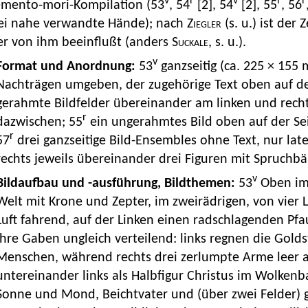
v
r
v
r
r
mento-mori-Kompilation (53
, 54
[2], 54
[2], 55
, 56
ei nahe verwandte Hände); nach
Ziegler
(s. u.) ist der
er von ihm beeinflußt (anders
Suckale
, s. u.).
v
Format und Anordnung:
53
ganzseitig (ca. 225 × 155
Nachträgen umgeben, der zugehörige Text oben auf de
gerahmte Bildfelder übereinander am linken und recht
r
dazwischen; 55
ein ungerahmtes Bild oben auf der Sei
r
57
drei ganzseitige Bild-Ensembles ohne Text, nur late
rechts jeweils übereinander drei Figuren mit Spruchb
v
Bildaufbau und -ausführung, Bildthemen:
53
Oben im 
Welt mit Krone und Zepter, im zweirädrigen, von vie
Luft fahrend, auf der Linken einen radschlagenden Pf
ihre Gaben ungleich verteilend: links regnen die Gold
Menschen, während rechts drei zerlumpte Arme leer 
untereinander links als Halbfigur Christus im Wolken
Sonne und Mond, Beichtvater und (über zwei Felder) gr