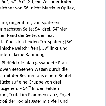
v
r
v
, 56
, 57
, 59
[2]), ein Zeichner (oder
r
 Zeichner von 56
nicht Martinus Opifex,
 mm), ungerahmt, von späteren
r
v
r nächsten Seite; 54
drei, 54
vier
en Rand der Seite, der Text
r
te über den beiden Textspalten; [56
–
v
inische Beischriften]; 59
links und
ändern, keine Rahmung.
Bildfeld die blau gewandete Frau
r Löwen gezogenen Wagen durch die
au, mit der Rechten aus einem Beutel
stücke auf eine Gruppe von drei
rv
ausgehen. – 54
In den Feldern
band, Teufel im Flammenkranz, Engel,
oß der Tod als Jäger mit Pfeil und