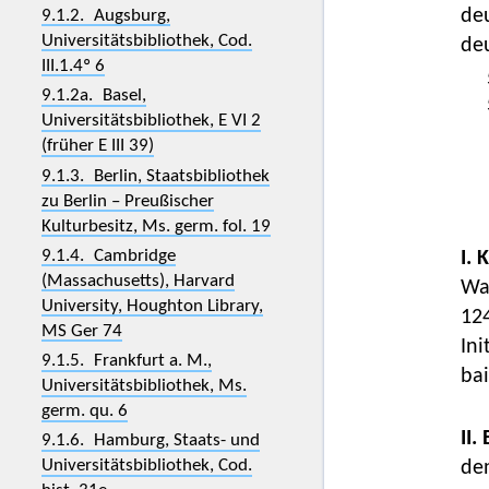
deu
9.1.2. Augsburg,
Universitätsbibliothek, Cod.
de
III.1.4º 6
9.1.2a. Basel,
Universitätsbibliothek, E VI 2
(früher E III 39)
9.1.3. Berlin, Staatsbibliothek
zu Berlin – Preußischer
Kulturbesitz, Ms. germ. fol. 19
9.1.4. Cambridge
I. 
(Massachusetts), Harvard
Was
University, Houghton Library,
12
MS Ger 74
Ini
9.1.5. Frankfurt a. M.,
bai
Universitätsbibliothek, Ms.
germ. qu. 6
II.
9.1.6. Hamburg, Staats- und
Universitätsbibliothek, Cod.
den