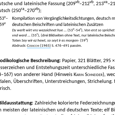
vb
vb
va
tsche und lateinische Fassung (209
–212
, 213
–2
ra
vb
utsch (250
–270
);
v
53
–
Kompilation von Vergänglichkeitsdichtungen, deutsch mi
v
59
deutschen Beischriften und lateinischen Zusätzen
v
r
Dy werlt wirt vns wezaichnet hye ...
(53
–54
),
Von erst so sprichet
r
vnd werd ...
(55
), (drei Bildseiten ohne Text, nur lateinische Beisch
v
Toten
Sey wir ez hewt, so seyt ir es morgen
‹ (59
)
Abdruck:
Cosacchi
(1965)
S. 476–491 passim.
Kodikologische Beschreibung:
Papier, 321 Blätter, 295
serzeichen und Entstehungszeit unterschiedliche Fasz
4–167) von anderer Hand (Hinweis
Karin Schneider
), we
tialen, Überschriften, Unterstreichungen, Strichelung
risch.
 Bildausstattung:
Zahlreiche kolorierte Federzeichnun
 meisten der lateinischen und deutschen Texte; elf B