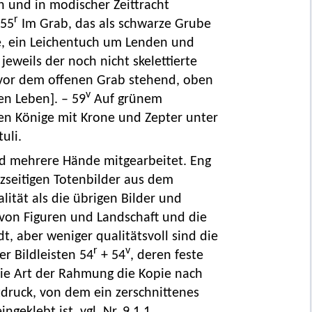
h und in modischer Zeittracht
r
 55
Im Grab, das als schwarze Grube
te, ein Leichentuch um Lenden und
jeweils der noch nicht skelettierte
t vor dem offenen Grab stehend, oben
v
n Leben]. – 59
Auf grünem
den Könige mit Krone und Zepter unter
uli.
nd mehrere Hände mitgearbeitet. Eng
zseitigen Totenbilder aus dem
lität als die übrigen Bilder und
 von Figuren und Landschaft und die
dt, aber weniger qualitätsvoll sind die
r
v
r Bildleisten 54
+ 54
, deren feste
die Art der Rahmung die Kopie nach
ttdruck, von dem ein zerschnittenes