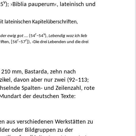
v
15
); ›Biblia pauperum‹, lateinisch und
t lateinischen Kapitelüberschriften,
r
v
 der ewig got ...
(54
–54
),
Lebendig waz ich lieb
r
r
riften, [56
–57
]), ›Die drei Lebenden und die drei
 × 210 mm, Bastarda, zehn nach
ikel, davon aber nur zwei (92–113;
chselnde Spalten- und Zeilenzahl, rote
. Mundart der deutschen Texte:
gen aus verschiedenen Werkstätten zu
ilder oder Bildgruppen zu der