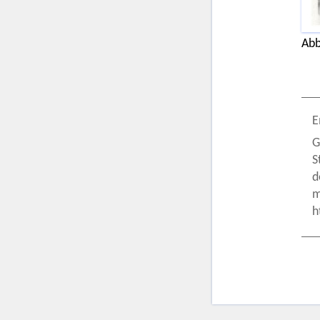
Abb
E
G
S
d
m
h