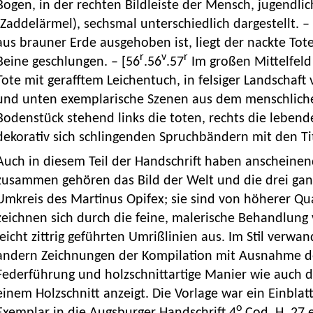
Bogen, in der rechten Bildleiste der Mensch, jugendlic
(Zaddelärmel), sechsmal unterschiedlich dargestellt. –
aus brauner Erde ausgehoben ist, liegt der nackte To
r
v
r
Beine geschlungen. – [56
.56
.57
Im großen Mittelfeld 
Tote mit gerafftem Leichentuch, in felsiger Landschaf
und unten exemplarische Szenen aus dem menschliche
Bodenstück stehend links die toten, rechts die leben
dekorativ sich schlingenden Spruchbändern mit den Tit
Auch in diesem Teil der Handschrift haben anscheine
zusammen gehören das Bild der Welt und die drei gan
Umkreis des Martinus Opifex; sie sind von höherer Qua
zeichnen sich durch die feine, malerische Behandlung
leicht zittrig geführten Umrißlinien aus. Im Stil verwan
andern Zeichnungen der Kompilation mit Ausnahme de
Federführung und holzschnittartige Manier wie auch 
einem Holzschnitt anzeigt. Die Vorlage war ein Einbla
o