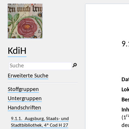
9.
KdiH
🔎︎
_
(der Unterstrich) ist Platzhalter für
Erweiterte Suche
genau ein Zeichen.
Da
%
(das Prozentzeichen) ist Platzhalter
Stoffgruppen
Lok
für kein, ein oder mehr als ein
Zeichen.
Untergruppen
Bes
Handschriften
Inh
r
(1
9.1.1. Augsburg, Staats- und
de
Stadtbibliothek, 4º Cod H 27