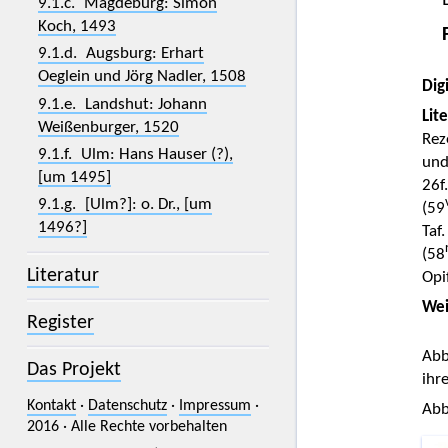
9.1.c. Magdeburg: Simon
Koch, 1493
9.1.d. Augsburg: Erhart
Oeglein und Jörg Nadler, 1508
Digi
9.1.e. Landshut: Johann
Lit
Weißenburger, 1520
Rez
9.1.f. Ulm: Hans Hauser (?),
und
[um 1495]
26f
9.1.g. [Ulm?]: o. Dr., [um
(59
1496?]
Taf.
(58
Literatur
Opi
Wei
Register
Abb
Das Projekt
ihr
Kontakt
·
Datenschutz
·
Impressum
·
Abb
2016 · Alle Rechte vorbehalten