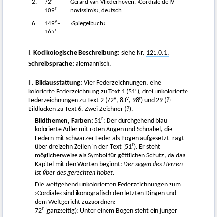
r
2.
72
–
Gerard van Vliederhoven, ›Cordiale de IV
r
109
novissimis‹, deutsch
v
6.
149
–
›Spiegelbuch‹
r
165
I. Kodikologische Beschreibung:
siehe Nr.
121.0.1.
Schreibsprache:
alemannisch.
II. Bildausstattung:
Vier Federzeichnungen, eine
r
kolorierte Federzeichnung zu Text 1 (51
), drei unkolorierte
v
v
r
Federzeichnungen zu Text 2 (72
, 83
, 98
) und 29 (?)
Bildlücken zu Text 6. Zwei Zeichner (?).
r
Bildthemen, Farben:
51
: Der durchgehend blau
kolorierte Adler mit roten Augen und Schnabel, die
Federn mit schwarzer Feder als Bögen aufgesetzt, ragt
r
über dreizehn Zeilen in den Text (51
). Er steht
möglicherweise als Symbol für göttlichen Schutz, da das
Kapitel mit den Worten beginnt:
Der segen des Herren
ist v́ber des gerechten hoͮbet.
Die weitgehend unkolorierten Federzeichnungen zum
›Cordiale‹ sind ikonografisch den letzten Dingen und
dem Weltgericht zuzuordnen:
r
72
(ganzseitig): Unter einem Bogen steht ein junger