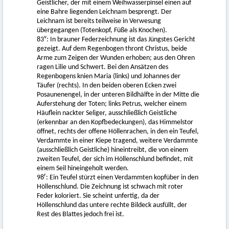
Geistlicher, der mit einem Weihwasserpinsel einen auf
eine Bahre liegenden Leichnam besprengt. Der
Leichnam ist bereits teilweise in Verwesung
übergegangen (Totenkopf, Füße als Knochen).
v
83
: In brauner Federzeichnung ist das Jüngstes Gericht
gezeigt. Auf dem Regenbogen thront Christus, beide
Arme zum Zeigen der Wunden erhoben; aus den Ohren
ragen Lilie und Schwert. Bei den Ansätzen des
Regenbogens knien Maria (links) und Johannes der
Täufer (rechts). In den beiden oberen Ecken zwei
Posaunenengel, in der unteren Bildhälfte in der Mitte die
Auferstehung der Toten; links Petrus, welcher einem
Häuflein nackter Seliger, ausschließlich Geistliche
(erkennbar an den Kopfbedeckungen), das Himmelstor
öffnet, rechts der offene Höllenrachen, in den ein Teufel,
Verdammte in einer Kiepe tragend, weitere Verdammte
(ausschließlich Geistliche) hineintreibt, die von einem
zweiten Teufel, der sich im Höllenschlund befindet, mit
einem Seil hineingeholt werden.
r
98
: Ein Teufel stürzt einen Verdammten kopfüber in den
Höllenschlund. Die Zeichnung ist schwach mit roter
Feder koloriert. Sie scheint unfertig, da der
Höllenschlund das untere rechte Bildeck ausfüllt, der
Rest des Blattes jedoch frei ist.