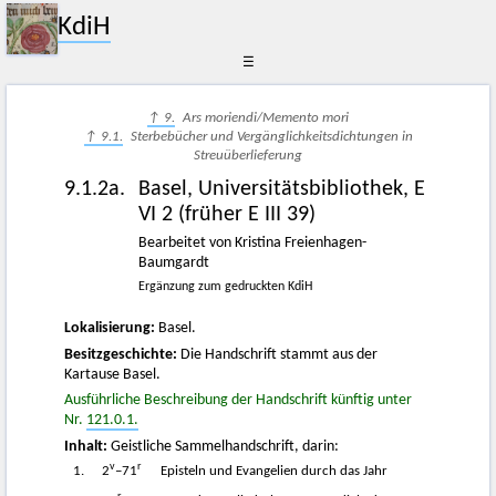
KdiH
☰
↑ 9.
Ars moriendi/Memento mori
↑ 9.1.
Sterbebücher und Vergänglichkeitsdichtungen in
Streuüberlieferung
9.1.2a.
Basel, Universitätsbibliothek, E
VI 2 (früher E III 39)
Bearbeitet von Kristina Freienhagen-
Baumgardt
Ergänzung zum gedruckten KdiH
Lokalisierung:
Basel.
Besitzgeschichte:
Die Handschrift stammt aus der
Kartause Basel.
Ausführliche Beschreibung der Handschrift künftig unter
Nr.
121.0.1.
Inhalt:
Geistliche Sammelhandschrift, darin:
v
r
1.
2
–71
Episteln und Evangelien durch das Jahr