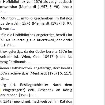
er Hofbibliothek von 1576 als zeughausbuch
nachweisbar (Menhardt [1957] S. 98). Inhalt:
obi
Munition … in folio geschrieben im Katalog
us dem Jahr 1576 (Menhardt [1957] S. 97.
ch von d
 für die Hofbibliothek angefertigt, bereits im
6 als Feuerzeug zue Kuertzweil, der dritte
L. F. nac
iothek gefertigt, da der Codex bereits 1576 im
eisbar ist. Wien, Cod. 10917 (siehe Nr.
herzog Ferdinands
ner Hofbibliothek angefertigt, dort bereits
576 nachweisbar (Menhardt [1957] S. 117).
stbu
burg (Ir). Besitzgeschichte: Nach dem
s
eingetragen?) evtl. Geschenk an König
erkircher 1 [1969] S. 1
eit 1548) gewidmet, nachweisbar im Katalog