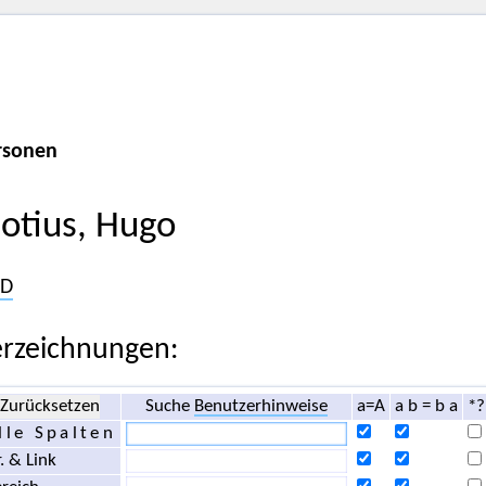
rsonen
lotius, Hugo
D
rzeichnungen:
Zurücksetzen
Suche
Benutzerhinweise
a=A
a b = b a
*?
lle Spalten
. & Link