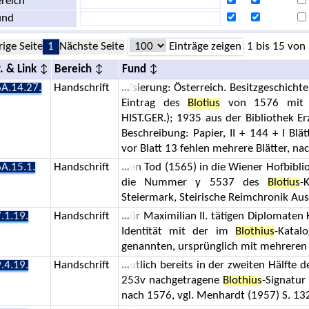
reich
und
rige Seite
1
Nächste Seite
Einträge zeigen
1 bis 15 von
. & Link
Bereich
Fund
A.14.27.
Handschrift
isierung: Österreich. Besitzgeschichte
Eintrag des
Blotius
von 1576 mit S
HIST.GER.); 1935 aus der Bibliothek E
Beschreibung: Papier, II + 144 + I Blä
vor Blatt 13 fehlen mehrere Blätter, nac
A.15.1.
Handschrift
en Tod (1565) in die Wiener Hofbibl
die Nummer y 5537 des
Blotius
-
Steiermark, Steirische Reimchronik Au
.1.19.
Handschrift
ür Maximilian II. tätigen Diplomate
Identität mit der im
Blothius
-Kata
genannten, ursprünglich mit mehrer
.4.19.
Handschrift
utlich bereits in der zweiten Hälfte
253v nachgetragene
Blothius
-Signatur
nach 1576, vgl. Menhardt (1957) S. 132