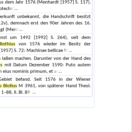
s dem Jahr 1576 (Menhardt [1957] S. 117).
otechni
erkunft unbekannt, die Handschrift besitzt
(12v), demnach erst den 90er Jahren des 16.
angt (Menh
Kunst um 1492 [1992] S. 264), seit dem
lothius
von 1576 wieder im Besitz der
1957] S. 72: Machinae bellicae M
n laßen machen. Darunter von der Hand des
us
mit Datum Dezember 1590: Puto autem
 eius nominis primum, et ar
biet befand. Seit 1576 in der Wiener
 Blotius
M 3961, von späterer Hand Theol.
 1–88, II. Bl. 89–