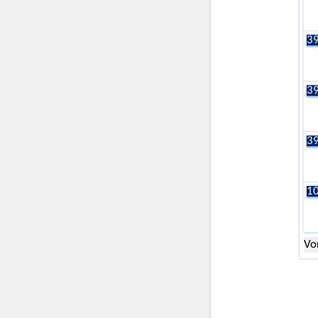
39
39
39
10
Vo