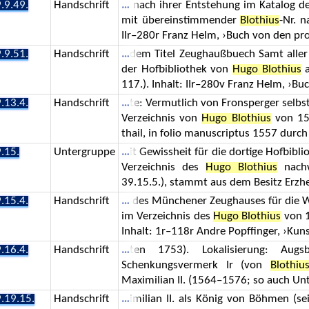
.9.49.
Handschrift
nach ihrer Entstehung im Katalog d
mit übereinstimmender
Blothius
-Nr. 
IIr–280r Franz Helm, ›Buch von den pr
.9.51.
Handschrift
dem Titel Zeughaußbuech Samt aller 
der Hofbibliothek von
Hugo Blothius
a
117.). Inhalt: IIr–280v Franz Helm, ›Bu
.13.4.
Handschrift
te: Vermutlich von Fronsperger selbst
Verzeichnis von
Hugo Blothius
von 157
thail, in folio manuscriptus 1557 durch 
.15.
Untergruppe
it Gewissheit für die dortige Hofbibl
Verzeichnis des
Hugo Blothius
nachw
39.15.5.), stammt aus dem Besitz Erz
.15.4.
Handschrift
des Münchener Zeughauses für die Wie
im Verzeichnis des
Hugo Blothius
von 1
Inhalt: 1r–118r Andre Popffinger, ›Kun
.16.4.
Handschrift
ten 1753). Lokalisierung: Augs
Schenkungsvermerk Ir (von
Blothiu
Maximilian II. (1564–1576; so auch Unt
.19.15.
Handschrift
imilian II. als König von Böhmen (s