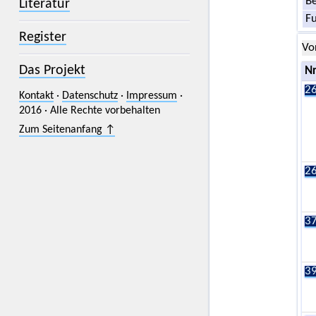
Be
Literatur
F
Register
Vo
Das Projekt
Nr
26
Kontakt
·
Datenschutz
·
Impressum
·
2016 · Alle Rechte vorbehalten
Zum Seitenanfang ↑
26
37
39