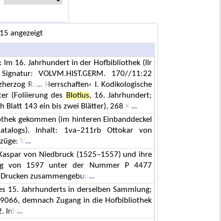
 15 angezeigt
: Im 16. Jahrhundert in der Hofbibliothek (IIr
ignatur: VOLVM.HIST.GERM. 170//11:22
rzherzog Ra
Herrschaften‹ I. Kodikologische
tter (Foliierung des
Blotius
, 16. Jahrhundert;
h Blatt 143 ein bis zwei Blätter), 268 ×
iothek gekommen (im hinteren Einbanddeckel
Katalogs). Inhalt: 1va–211rb Ottokar von
szüge: V
n Kaspar von Niedbruck (1525–1557) und ihre
log von 1597 unter der Nummer P 4477
en Drucken zusammengebun
 des 15. Jahrhunderts in derselben Sammlung;
 9066, demnach Zugang in die Hofbibliothek
. Inh