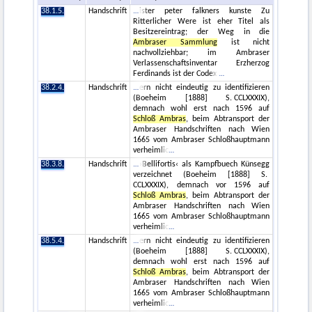
38.1.5.
Handschrift
ister peter falkners kunste Zu
Ritterlicher Were ist eher Titel als
Besitzereintrag; der Weg in die
Ambraser Sammlung
ist nicht
nachvollziehbar; im Ambraser
Verlassenschaftsinventar Erzherzog
Ferdinands ist der Codex
38.2.4.
Handschrift
ern nicht eindeutig zu identifizieren
(Boeheim [1888] S. CCLXXXIX),
demnach wohl erst nach 1596 auf
Schloß Ambras
, beim Abtransport der
Ambraser Handschriften nach Wien
1665 vom Ambraser Schloßhauptmann
verheimlic
38.3.8.
Handschrift
›Bellifortis‹ als Kampfbuech Künsegg
verzeichnet (Boeheim [1888] S.
CCLXXXIX), demnach vor 1596 auf
Schloß Ambras
, beim Abtransport der
Ambraser Handschriften nach Wien
1665 vom Ambraser Schloßhauptmann
verheimlic
38.5.4.
Handschrift
ern nicht eindeutig zu identifizieren
(Boeheim [1888] S. CCLXXXIX),
demnach wohl erst nach 1596 auf
Schloß Ambras
, beim Abtransport der
Ambraser Handschriften nach Wien
1665 vom Ambraser Schloßhauptmann
verheimlic