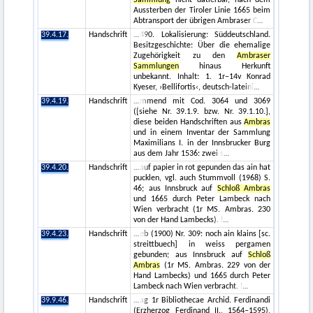
Sammlung
nicht datierbar, nach dem
Aussterben der Tiroler Linie 1665 beim
Abtransport der übrigen Ambraser C
39.4.17.
Handschrift
490. Lokalisierung: Süddeutschland.
Besitzgeschichte: Über die ehemalige
Zugehörigkeit zu den
Ambraser
Sammlungen
hinaus Herkunft
unbekannt. Inhalt: 1. 1r–14v Konrad
Kyeser, ›Bellifortis‹, deutsch-lateini
39.4.19.
Handschrift
mmend mit Cod. 3064 und 3069
([siehe Nr. 39.1.9. bzw. Nr. 39.1.10.],
diese beiden Handschriften aus
Ambras
und in einem Inventar der Sammlung
Maximilians I. in der Innsbrucker Burg
aus dem Jahr 1536: zwei s
39.4.20.
Handschrift
auf papier in rot gepunden das ain hat
pucklen, vgl. auch Stummvoll (1968) S.
46; aus Innsbruck auf
Schloß Ambras
und 1665 durch Peter Lambeck nach
Wien verbracht (1r MS. Ambras. 230
von der Hand Lambecks). I
39.4.23.
Handschrift
eb (1900) Nr. 309: noch ain klains [sc.
streittbuech] in weiss pergamen
gebunden; aus Innsbruck auf
Schloß
Ambras
(1r MS. Ambras. 229 von der
Hand Lambecks) und 1665 durch Peter
Lambeck nach Wien verbracht. I
39.9.46.
Handschrift
ag 1r Bibliothecae Archid. Ferdinandi
(Erzherzog Ferdinand II., 1564–1595),