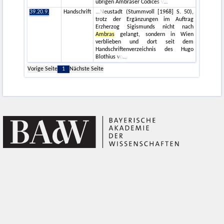
übrigen Ambraser Codices v
39.20.9.
Handschrift
Neustadt (Stummvoll [1968] S. 50),
trotz der Ergänzungen im Auftrag
Erzherzog Sigismunds nicht nach
Ambras
gelangt, sondern in Wien
verblieben und dort seit dem
Handschriftenverzeichnis des Hugo
Blothius vo
Vorige Seite
1
Nächste Seite