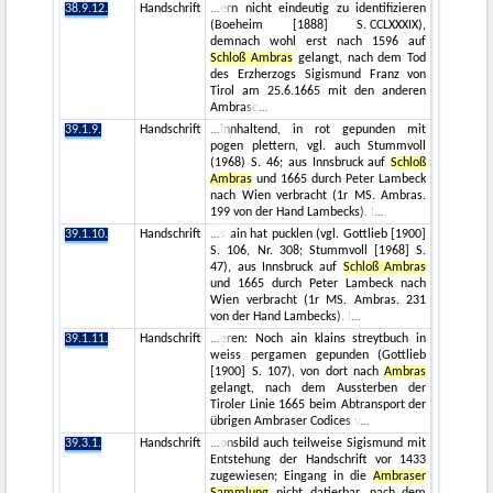
38.9.12.
Handschrift
ern nicht eindeutig zu identifizieren
(Boeheim [1888] S. CCLXXXIX),
demnach wohl erst nach 1596 auf
Schloß Ambras
gelangt, nach dem Tod
des Erzherzogs Sigismund Franz von
Tirol am 25.6.1665 mit den anderen
Ambrase
39.1.9.
Handschrift
innhaltend, in rot gepunden mit
pogen plettern, vgl. auch Stummvoll
(1968) S. 46; aus Innsbruck auf
Schloß
Ambras
und 1665 durch Peter Lambeck
nach Wien verbracht (1r MS. Ambras.
199 von der Hand Lambecks). I
39.1.10.
Handschrift
s ain hat pucklen (vgl. Gottlieb [1900]
S. 106, Nr. 308; Stummvoll [1968] S.
47), aus Innsbruck auf
Schloß Ambras
und 1665 durch Peter Lambeck nach
Wien verbracht (1r MS. Ambras. 231
von der Hand Lambecks). I
39.1.11.
Handschrift
eren: Noch ain klains streytbuch in
weiss pergamen gepunden (Gottlieb
[1900] S. 107), von dort nach
Ambras
gelangt, nach dem Aussterben der
Tiroler Linie 1665 beim Abtransport der
übrigen Ambraser Codices v
39.3.1.
Handschrift
onsbild auch teilweise Sigismund mit
Entstehung der Handschrift vor 1433
zugewiesen; Eingang in die
Ambraser