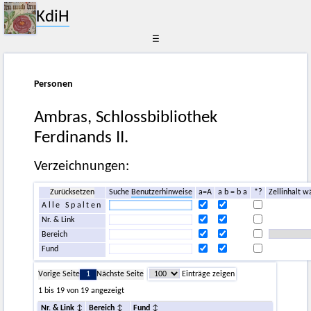
KdiH
☰
Personen
Ambras, Schlossbibliothek
Ferdinands II.
Verzeichnungen:
Zurücksetzen
Suche
Benutzerhinweise
a=A
a b = b a
*?
Zellinhalt w
Alle Spalten
Nr. & Link
Bereich
Fund
Vorige Seite
1
Nächste Seite
Einträge zeigen
1 bis 19 von 19 angezeigt
Nr. & Link
Bereich
Fund