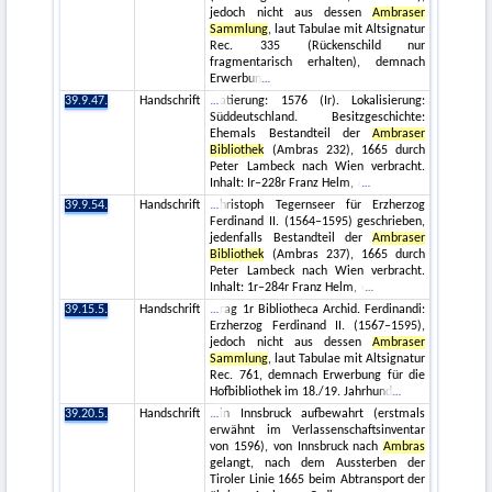
jedoch nicht aus dessen
Ambraser
Sammlung
, laut Tabulae mit Altsignatur
Rec. 335 (Rückenschild nur
fragmentarisch erhalten), demnach
Erwerbun
39.9.47.
Handschrift
atierung: 1576 (Ir). Lokalisierung:
Süddeutschland. Besitzgeschichte:
Ehemals Bestandteil der
Ambraser
Bibliothek
(Ambras 232), 1665 durch
Peter Lambeck nach Wien verbracht.
Inhalt: Ir–228r Franz Helm, ›
39.9.54.
Handschrift
hristoph Tegernseer für Erzherzog
Ferdinand II. (1564–1595) geschrieben,
jedenfalls Bestandteil der
Ambraser
Bibliothek
(Ambras 237), 1665 durch
Peter Lambeck nach Wien verbracht.
Inhalt: 1r–284r Franz Helm, ›
39.15.5.
Handschrift
rag 1r Bibliotheca Archid. Ferdinandi:
Erzherzog Ferdinand II. (1567–1595),
jedoch nicht aus dessen
Ambraser
Sammlung
, laut Tabulae mit Altsignatur
Rec. 761, demnach Erwerbung für die
Hofbibliothek im 18./19. Jahrhund
39.20.5.
Handschrift
in Innsbruck aufbewahrt (erstmals
erwähnt im Verlassenschaftsinventar
von 1596), von Innsbruck nach
Ambras
gelangt, nach dem Aussterben der
Tiroler Linie 1665 beim Abtransport der