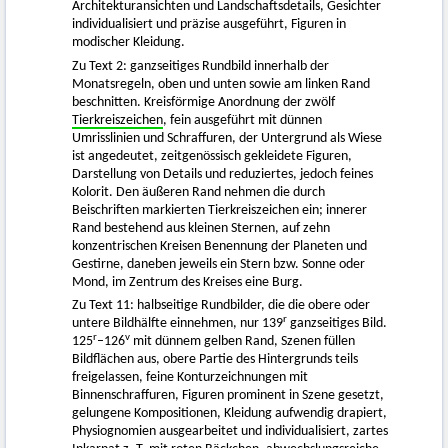
Architekturansichten und Landschaftsdetails, Gesichter
individualisiert und präzise ausgeführt, Figuren in
modischer Kleidung.
Zu Text 2: ganzseitiges Rundbild innerhalb der
Monatsregeln, oben und unten sowie am linken Rand
beschnitten. Kreisförmige Anordnung der zwölf
Tierkreiszeichen
, fein ausgeführt mit dünnen
Umrisslinien und Schraffuren, der Untergrund als Wiese
ist angedeutet, zeitgenössisch gekleidete Figuren,
Darstellung von Details und reduziertes, jedoch feines
Kolorit. Den äußeren Rand nehmen die durch
Beischriften markierten Tierkreiszeichen ein; innerer
Rand bestehend aus kleinen Sternen, auf zehn
konzentrischen Kreisen Benennung der Planeten und
Gestirne, daneben jeweils ein Stern bzw. Sonne oder
Mond, im Zentrum des Kreises eine Burg.
Zu Text 11: halbseitige Rundbilder, die die obere oder
r
untere Bildhälfte einnehmen, nur 139
ganzseitiges Bild.
r
v
125
–126
mit dünnem gelben Rand, Szenen füllen
Bildflächen aus, obere Partie des Hintergrunds teils
freigelassen, feine Konturzeichnungen mit
Binnenschraffuren, Figuren prominent in Szene gesetzt,
gelungene Kompositionen, Kleidung aufwendig drapiert,
Physiognomien ausgearbeitet und individualisiert, zartes