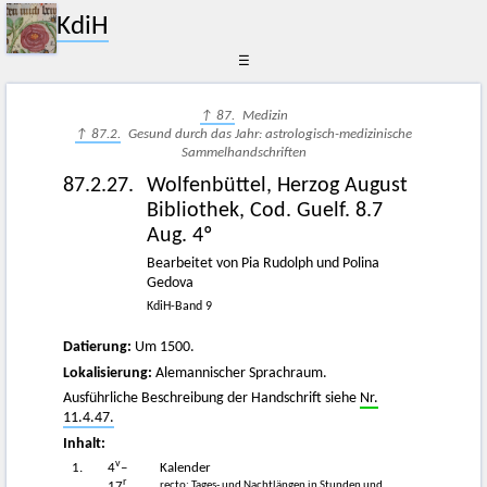
KdiH
☰
↑ 87.
Medizin
↑ 87.2.
Gesund durch das Jahr: astrologisch-medizinische
Sammelhandschriften
87.2.27.
Wolfenbüttel, Herzog August
Bibliothek, Cod. Guelf. 8.7
Aug. 4º
Bearbeitet von Pia Rudolph und Polina
Gedova
KdiH-Band 9
Datierung:
Um 1500.
Lokalisierung:
Alemannischer Sprachraum.
Ausführliche Beschreibung der Handschrift siehe
Nr.
11.4.47.
Inhalt:
v
1.
4
–
Kalender
r
recto: Tages- und Nachtlängen in Stunden und
17