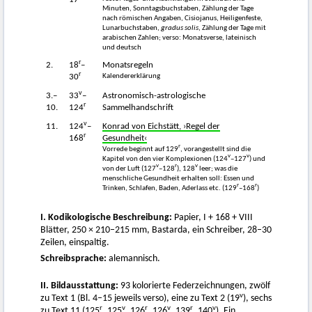
Minuten, Sonntagsbuchstaben, Zählung der Tage
nach römischen Angaben, Cisiojanus, Heiligenfeste,
Lunarbuchstaben,
gradus solis
, Zählung der Tage mit
arabischen Zahlen; verso: Monatsverse, lateinisch
und deutsch
r
2.
18
–
Monatsregeln
r
Kalendererklärung
30
v
3.–
33
–
Astronomisch-astrologische
r
10.
124
Sammelhandschrift
v
11.
124
–
Konrad von Eichstätt, ›Regel der
r
168
Gesundheit‹
r
Vorrede beginnt auf 129
, vorangestellt sind die
v
v
Kapitel von den vier Komplexionen (124
–127
) und
v
r
v
von der Luft (127
–128
), 128
leer; was die
menschliche Gesundheit erhalten soll: Essen und
r
r
Trinken, Schlafen, Baden, Aderlass etc. (129
–168
)
I. Kodikologische Beschreibung:
Papier, I + 168 + VIII
Blätter, 250 × 210–215 mm, Bastarda, ein Schreiber, 28–30
Zeilen, einspaltig.
Schreibsprache:
alemannisch.
II. Bildausstattung:
93 kolorierte Federzeichnungen, zwölf
v
zu Text 1 (Bl. 4–15 jeweils verso), eine zu Text 2 (19
), sechs
r
v
r
v
r
v
zu Text 11 (125
, 125
, 126
, 126
, 139
, 140
). Ein