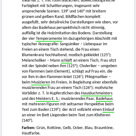
Inkarnat z. T. mit roten Bäckchen, abwechslungsreiche
Farbigkeit mit Schattierungen, insgesamt sehr
r
v
ansprechende Szenen. 139
und 140
mit breitem
grünen und gelben Rand, Bildflächen komplett
ausgefüllt, sehr detailreiche Darstellungen wie oben, vor
allem das Badehaus perspektivisch nicht stimmig,
auffällig ist die Holzimitation des Bodens. Darstellung
der vier
Temperamente
im dazugehörigen Abschnitt mit
typischer Ikonografie: Sanguiniker – Liebespaar im
Freien an einem Tisch stehend, die Frau einen
r
Blumenkranz hochhaltend, modisch gekleidet (125
);
Melancholiker – Mann
schläft
an einem Tisch, Frau sitzt
v
mit der Spindel neben ihm (125
); Choleriker – umgeben
von Flammen (sein Element), schlägt auf Frau ein, die
r
vor ihm in den Flammen kniet (126
); Phlegmatiker –
beim
Musizieren
im Freien, in Begleitung einer ebenfalls
v
musizierenden Frau an einem Tisch (126
); motivische
Vorbilder z. T. in Kupferstichen des
Hausbuchmeisters
und des
Meisters E. S.
; musizierendes Paar,
Badehaus
mit mehreren Figuren mit seltsamer Perspektive beim
r
Text zum Baden (139
); der Arzt vollzieht einen
Einlauf
an einer im Bett Liegenden beim Text zum Klistieren
v
(140
).
Farben:
Grün, Rottöne, Gelb, Ocker, Blau, Brauntöne,
Hautfarbe.