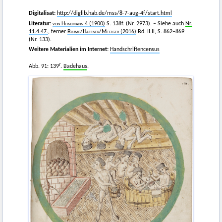
Digitalisat:
http://diglib.hab.de/mss/8-7-aug-4f/start.html
Literatur:
von Heinemann
4 (1900)
S. 138f. (Nr. 2973). – Siehe auch
Nr.
11.4.47.
, ferner
Blume
/
Haffner
/
Metzger
(2016)
Bd. II.II, S. 862–869
(Nr. 133).
Weitere Materialien im Internet:
Handschriftencensus
r
Abb. 91: 139
.
Badehaus
.