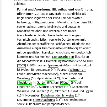
Zeichner.
Format und Anordnung, Bildaufbau und -ausführung,
Bildthemen:
Zu Text 1: Ungerahmte Rundbilder als
begleitende Vignetten der zwölf Kalenderblätter,
halbseitig, mittig positioniert, Monatstitel über dem Bild
sowie nachgetragene lateinische und deutsche
Monatsverse ober- und unterhalb des Bildes
(verschiedene Hände). Feine Federzeichnungen,
technisch und stilistisch versierte Darstellungen mit
Abstufung der schraffierten Farbflächen, Bildfläche mit
Ausnahme einiger Himmelspartien vollständig koloriert,
mit perspektivisch korrekten Ansichten, kompositorisch
komplex und harmonisch.
Monatsarbeiten
illustrieren
die Monatsverse (zur Darstellungstradition siehe
Mueller
[2009]
S. 309). Januar:
Speisen
, ein Mann mit Januskopf
v
ist typisch für den Januar (4
), Februar:
Wärmen am
v
Feuer
und Würste machen (5
), März:
Arbeit am
v
v
Weinberg
(6
), April:
Ackern
(7
), Mai:
Baden
und
v
v
Musizieren
im
Garten
(8
), Juni:
Pflügen
(9
), Juli:
v
v
Heuernte
(10
), August:
Kornernte
(11
), September:
v
Weinlese
und -keltern (12
), Oktober:
Aussaat
und Eggen
v
v
(13
), November:
Eichelmast der Schweine
(14
),
v
Dezember:
Stierschlachtung
(15
). Szenen im Innen-
sowie Außenraum mit perspektivischen