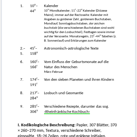
v
1.
10
–
Kalender
v
v
r
v
10
Mondkalender; 11
–22
Kalender (Diözese
44
Mainz), immer auf der Rectoseite: Kalender mit
Angaben zu goldener Zahl, goldenem Buchstaben,
Mondlauf, Sonntagsbuchstaben,
der zeichen
buchstab
(die verschiedenen Buchstaben sind wohl
wichtig für den Losbuchteil), Festtagen sowie immer
r
v
auf der Versoseite: Monatsregeln; 23
–44
Tabellen (z.
B. Sonnenlauf) und Erklärungen zum Kalender
r
2.–
45
–
Astronomisch-astrologische Texte
v
5.
158
r
6.
160
–
Vom Einfluss der Geburtsmonate auf die
r
166
Natur des Menschen
März–Februar
r
7.
174
–
Von den sieben Planeten und ihren Kindern
r
191
r
8.
217
–
Losbuch und Geomantie
v
284
r
9.
285
–
Verschiedene Rezepte, darunter das sog.
v
306
›Rheinfränkische Kochbuch‹
I. Kodikologische Beschreibung:
Papier, 307 Blätter, 370
× 260–270 mm, Textura, verschiedene Schreiber,
einspaltig, 18–26 Zeilen, rote und goldene Initialen,