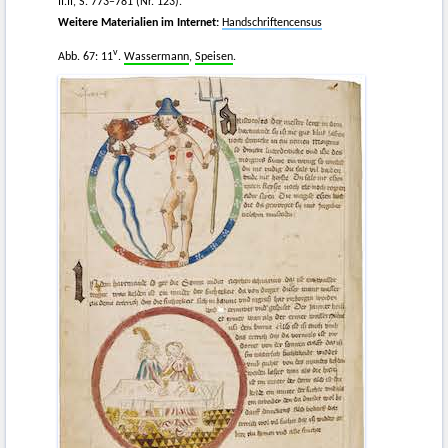
II.II, S. 773–781 (Nr. 123).
Weitere Materialien im Internet:
Handschriftencensus
v
Abb. 67: 11
.
Wassermann
,
Speisen
.