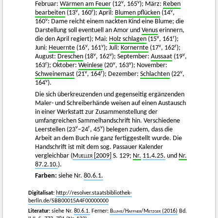
v
v
Februar:
Wärmen am Feuer
(12
, 165
); März:
Reben
v
r
v
bearbeiten
(13
, 160
); April:
Blumen pflücken
(14
,
v
160
: Dame reicht einem nackten Kind eine Blume; die
Darstellung soll eventuell an Amor und
Venus
erinnern,
v
r
die den April regiert); Mai:
Holz schlagen
(15
, 161
);
v
v
v
r
Juni:
Heuernte
(16
, 161
); Juli:
Kornernte
(17
, 162
);
v
v
v
August:
Dreschen
(18
, 162
); September:
Aussaat
(19
,
r
v
v
163
); Oktober:
Weinlese
(20
, 163
); November:
v
r
v
Schweinemast
(21
, 164
); Dezember:
Schlachten
(22
,
v
164
).
Die sich überkreuzenden und gegenseitig ergänzenden
Maler- und Schreiberhände weisen auf einen Austausch
in einer Werkstatt zur Zusammenstellung der
umfangreichen Sammelhandschrift hin. Verschiedene
v
r
v
Leerstellen (23
–24
, 45
) belegen zudem, dass die
Arbeit an dem Buch nie ganz fertiggestellt wurde. Die
Handschrift ist mit dem sog. Passauer Kalender
vergleichbar (
Mueller
[2009]
S. 129;
Nr.
11.4.25.
und
Nr.
87.2.10.
).
Farben:
siehe Nr.
80.6.1.
Digitalisat:
http://resolver.staatsbibliothek-
berlin.de/SBB00015A4F00000000
Literatur:
siehe Nr.
80.6.1.
Ferner:
Blume
/
Haffner
/
Metzger
(2016)
Bd.