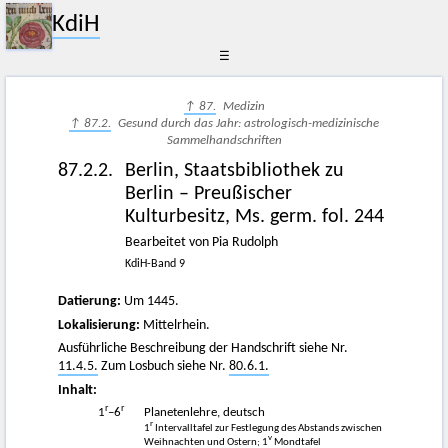
KdiH
☰
↑ 87.
Medizin
↑ 87.2.
Gesund durch das Jahr: astrologisch-medizinische
Sammelhandschriften
87.2.2.
Berlin, Staatsbibliothek zu
Berlin – Preußischer
Kulturbesitz, Ms. germ. fol. 244
Bearbeitet von Pia Rudolph
KdiH-Band 9
Datierung:
Um 1445.
Lokalisierung:
Mittelrhein.
Ausführliche Beschreibung der Handschrift siehe Nr.
11.4.5.
Zum Losbuch siehe Nr.
80.6.1.
Inhalt:
r
r
1
–6
Planetenlehre, deutsch
r
1
Intervalltafel zur Festlegung des Abstands zwischen
v
Weihnachten und Ostern; 1
Mondtafel