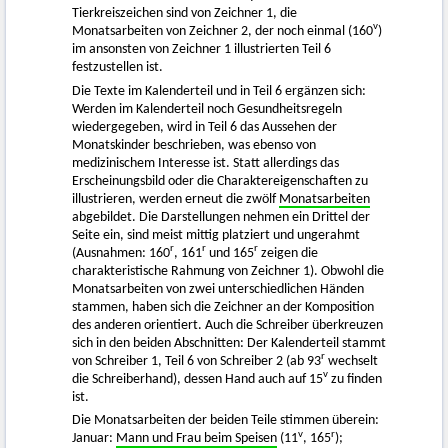
Tierkreiszeichen sind von Zeichner 1, die
v
Monatsarbeiten von Zeichner 2, der noch einmal (160
)
im ansonsten von Zeichner 1 illustrierten Teil 6
festzustellen ist.
Die Texte im Kalenderteil und in Teil 6 ergänzen sich:
Werden im Kalenderteil noch Gesundheitsregeln
wiedergegeben, wird in Teil 6 das Aussehen der
Monatskinder beschrieben, was ebenso von
medizinischem Interesse ist. Statt allerdings das
Erscheinungsbild oder die Charaktereigenschaften zu
illustrieren, werden erneut die zwölf
Monatsarbeiten
abgebildet. Die Darstellungen nehmen ein Drittel der
Seite ein, sind meist mittig platziert und ungerahmt
r
r
r
(Ausnahmen: 160
, 161
und 165
zeigen die
charakteristische Rahmung von Zeichner 1). Obwohl die
Monatsarbeiten von zwei unterschiedlichen Händen
stammen, haben sich die Zeichner an der Komposition
des anderen orientiert. Auch die Schreiber überkreuzen
sich in den beiden Abschnitten: Der Kalenderteil stammt
r
von Schreiber 1, Teil 6 von Schreiber 2 (ab 93
wechselt
v
die Schreiberhand), dessen Hand auch auf 15
zu finden
ist.
Die Monatsarbeiten der beiden Teile stimmen überein:
v
r
Januar:
Mann und Frau beim Speisen
(11
, 165
);