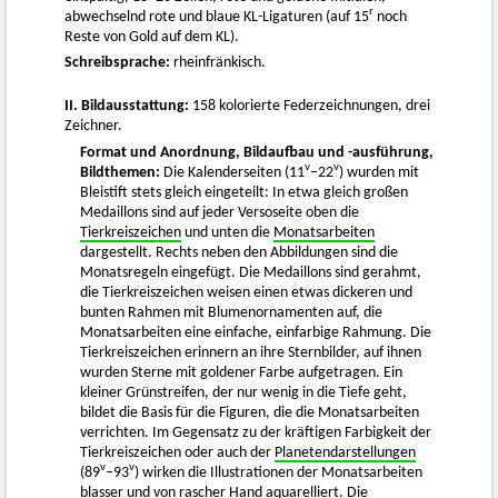
r
abwechselnd rote und blaue KL-Ligaturen (auf 15
noch
Reste von Gold auf dem KL).
Schreibsprache:
rheinfränkisch.
II. Bildausstattung:
158 kolorierte Federzeichnungen, drei
Zeichner.
Format und Anordnung, Bildaufbau und -ausführung,
v
v
Bildthemen:
Die Kalenderseiten (11
–22
) wurden mit
Bleistift stets gleich eingeteilt: In etwa gleich großen
Medaillons sind auf jeder Versoseite oben die
Tierkreiszeichen
und unten die
Monatsarbeiten
dargestellt. Rechts neben den Abbildungen sind die
Monatsregeln eingefügt. Die Medaillons sind gerahmt,
die Tierkreiszeichen weisen einen etwas dickeren und
bunten Rahmen mit Blumenornamenten auf, die
Monatsarbeiten eine einfache, einfarbige Rahmung. Die
Tierkreiszeichen erinnern an ihre Sternbilder, auf ihnen
wurden Sterne mit goldener Farbe aufgetragen. Ein
kleiner Grünstreifen, der nur wenig in die Tiefe geht,
bildet die Basis für die Figuren, die die Monatsarbeiten
verrichten. Im Gegensatz zu der kräftigen Farbigkeit der
Tierkreiszeichen oder auch der
Planetendarstellungen
v
v
(89
–93
) wirken die Illustrationen der Monatsarbeiten
blasser und von rascher Hand aquarelliert. Die