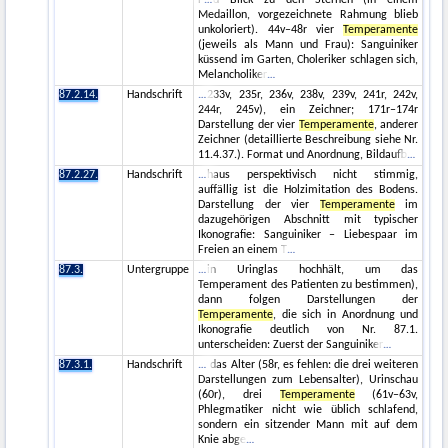
Medaillon, vorgezeichnete Rahmung blieb
unkoloriert). 44v–48r vier
Temperamente
(jeweils als Mann und Frau): Sanguiniker
küssend im Garten, Choleriker schlagen sich,
Melancholiker
87.2.14.
Handschrift
233v, 235r, 236v, 238v, 239v, 241r, 242v,
244r, 245v), ein Zeichner; 171r–174r
Darstellung der vier
Temperamente
, anderer
Zeichner (detaillierte Beschreibung siehe Nr.
11.4.37.). Format und Anordnung, Bildaufb
87.2.27.
Handschrift
haus perspektivisch nicht stimmig,
auffällig ist die Holzimitation des Bodens.
Darstellung der vier
Temperamente
im
dazugehörigen Abschnitt mit typischer
Ikonografie: Sanguiniker – Liebespaar im
Freien an einem T
87.3.
Untergruppe
in Uringlas hochhält, um das
Temperament des Patienten zu bestimmen),
dann folgen Darstellungen der
Temperamente
, die sich in Anordnung und
Ikonografie deutlich von Nr. 87.1.
unterscheiden: Zuerst der Sanguiniker
87.3.1.
Handschrift
das Alter (58r, es fehlen: die drei weiteren
Darstellungen zum Lebensalter), Urinschau
(60r), drei
Temperamente
(61v–63v,
Phlegmatiker nicht wie üblich schlafend,
sondern ein sitzender Mann mit auf dem
Knie abge