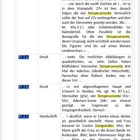
u
onne durch die zwölf Zeichen ab (... ist sy
in dem Stainpóck), 27v ist leer, danach
folgen die vier
Temperamente
. Vermutlich
sollte der Text auf 27v weitergehen und dort
auch der Sternseher gezeigt werden. 36v is
Nr. 49a.3.1.) oder Gelehrtenbilder im
Kalenderteil. Ohne Parallele ist die
Ikonografie für die vier
Temperamente
,
deren Ursprung nicht ermittelt werden kann:
Die Figuren sind bis auf einen kleinen
Lendenschurz na
87.1.a.
Druck
könnte. Die restlichen Abbildungen in
quadratischen, ca. zehn Zeilen hohen
Bildfeldern: Sternseher,
Temperamente
, drei
Mal der Aderlass (identischer Holzschnitt),
Harnschau ohne Patient, Baden, neu in
dieser Unte
87.1.b.
Druck
iter mit abgeschlagenem Haupt und
Schwert in Händen, f4v, vgl. Nr. 87.1.a.),
Sternseher (g5v), vier
Temperamente
(h1r–
h5r), Aderlass-Szene (h6r; nur einmal
gezeigt, im Gegensatz zu den
Vorgängerdrucken), Harnscha
87.2.5.
Handschrift
ch deutlich, wenn er Szenen etwas derber
als gewöhnlich darstellt: Mann und Frau
küssend im Garten (
Sanguiniker
, 44v); der
Mann greift der Frau an die Brust (beide im
Badezuber, 80v); beim Pulsmessen liegt die
F
d Blick zu den Sternen (in einem