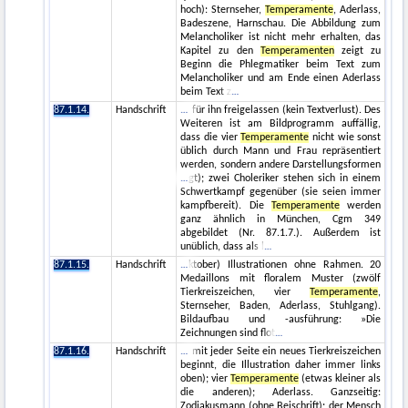
hoch): Sternseher,
Temperamente
, Aderlass,
Badeszene, Harnschau. Die Abbildung zum
Melancholiker ist nicht mehr erhalten, das
Kapitel zu den
Temperamenten
zeigt zu
Beginn die Phlegmatiker beim Text zum
Melancholiker und am Ende einen Aderlass
beim Text z
87.1.14.
Handschrift
für ihn freigelassen (kein Textverlust). Des
Weiteren ist am Bildprogramm auffällig,
dass die vier
Temperamente
nicht wie sonst
üblich durch Mann und Frau repräsentiert
werden, sondern andere Darstellungsformen
gt); zwei Choleriker stehen sich in einem
Schwertkampf gegenüber (sie seien immer
kampfbereit). Die
Temperamente
werden
ganz ähnlich in München, Cgm 349
abgebildet (Nr. 87.1.7.). Außerdem ist
unüblich, dass als l
87.1.15.
Handschrift
ktober) Illustrationen ohne Rahmen. 20
Medaillons mit floralem Muster (zwölf
Tierkreiszeichen, vier
Temperamente
,
Sternseher, Baden, Aderlass, Stuhlgang).
Bildaufbau und -ausführung: »Die
Zeichnungen sind flot
87.1.16.
Handschrift
mit jeder Seite ein neues Tierkreiszeichen
beginnt, die Illustration daher immer links
oben); vier
Temperamente
(etwas kleiner als
die anderen); Aderlass. Ganzseitig:
Zodiakusmann (ohne Beischrift); der Mensch