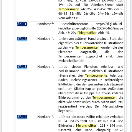
kommen), 31r–32r 55r–58v (57v–62r) 18r,
19r, 19v, auf 20r Aderlass-Szene statt
Temperament
24v–25v 43r–45v 28r–29v S.
60–65 51r–55v 28r–29v 34v–36r g2v–g5r
Vom Aderlass
87.1.1.
Handschrift
andschriftencensus; https://digi.ub.uni-
heidelberg.de/diglit/miller2005/0465/image
Abb. 45: 29v.
Phlegmatiker
. Abb. 45.
87.1.2.
Handschrift
rden von späterer Hand ergänzt. Statt den
eigentlich hier zu erwartenden Illustrationen
zu den vier
Temperamenten
wurden die vier
Elemente dargestellt, die den
Temperamenten zugeordnet sind: dem
Melancholiker die
87.1.3.
Handschrift
eitig: sieben Planeten, Aderlass- und
Zodiakusmann. Die restlichen Illustrationen
(Sternseher, vier
Temperamente
, Aderlass,
Baden, Belehrungsszene) in rechteckigen
Bildfeldern, die den gesamten Schriftspiegel
und
zum Klistier-Kapitel geben. Außerdem
überliefert diese Gruppe ein etwas anderes
Bildprogramm zu den
Temperamenten
, die
nicht wie sonst üblich durch Mann und Frau
repräsentiert werden: Der Melancholiker
liegt schla
87.1.4.
Handschrift
50 nur die obere Hälfte erhalten; zwischen
Bl. 84 und 85 fehlt ein Blatt mit Text- und
Bildverlust:
Melancholiker
), 211 × 144 mm,
Bastarda, eine Hand, einspaltig, 22–23