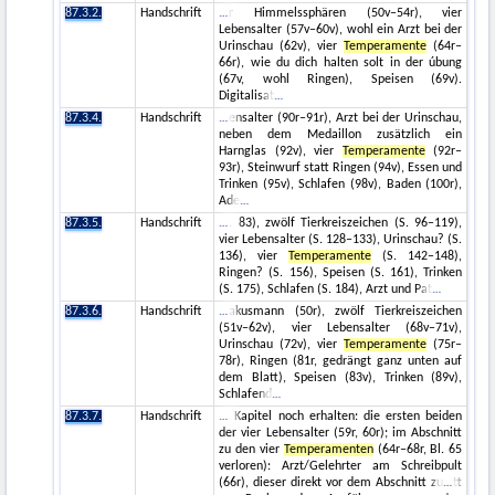
87.3.2.
Handschrift
r Himmelssphären (50v–54r), vier
Lebensalter (57v–60v), wohl ein Arzt bei der
Urinschau (62v), vier
Temperamente
(64r–
66r), wie du dich halten solt in der úbung
(67v, wohl Ringen), Speisen (69v).
Digitalisat
87.3.4.
Handschrift
ensalter (90r–91r), Arzt bei der Urinschau,
neben dem Medaillon zusätzlich ein
Harnglas (92v), vier
Temperamente
(92r–
93r), Steinwurf statt Ringen (94v), Essen und
Trinken (95v), Schlafen (98v), Baden (100r),
Ade
87.3.5.
Handschrift
. 83), zwölf Tierkreiszeichen (S. 96–119),
vier Lebensalter (S. 128–133), Urinschau? (S.
136), vier
Temperamente
(S. 142–148),
Ringen? (S. 156), Speisen (S. 161), Trinken
(S. 175), Schlafen (S. 184), Arzt und Pat
87.3.6.
Handschrift
akusmann (50r), zwölf Tierkreiszeichen
(51v–62v), vier Lebensalter (68v–71v),
Urinschau (72v), vier
Temperamente
(75r–
78r), Ringen (81r, gedrängt ganz unten auf
dem Blatt), Speisen (83v), Trinken (89v),
Schlafend
87.3.7.
Handschrift
Kapitel noch erhalten: die ersten beiden
der vier Lebensalter (59r, 60r); im Abschnitt
zu den vier
Temperamenten
(64r–68r, Bl. 65
verloren): Arzt/Gelehrter am Schreibpult
(66r), dieser direkt vor dem Abschnitt zu
tt