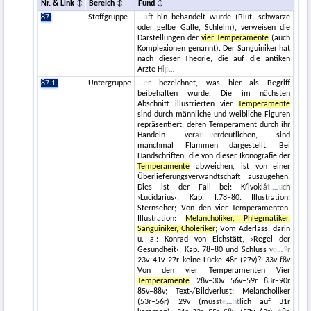
Nr. & Link
Bereich
Fund
87.
Stoffgruppe
aft hin behandelt wurde (Blut, schwarze
oder gelbe Galle, Schleim), verweisen die
Darstellungen der
vier Temperamente
(auch
Komplexionen genannt). Der Sanguiniker hat
nach dieser Theorie, die auf die antiken
Ärzte Hip
87.1.
Untergruppe
er bezeichnet, was hier als Begriff
beibehalten wurde. Die im nächsten
Abschnitt illustrierten vier
Temperamente
sind durch männliche und weibliche Figuren
repräsentiert, deren Temperament durch ihr
Handeln veran
verdeutlichen, sind
manchmal Flammen dargestellt. Bei
Handschriften, die von dieser Ikonografie der
Temperamente
abweichen, ist von einer
Überlieferungsverwandtschaft auszugehen.
Dies ist der Fall bei: Křivoklát,
uch
›Lucidarius‹, Kap. I.78–80. Illustration:
Sternseher; Von den vier Temperamenten.
Illustration:
Melancholiker, Phlegmatiker,
Sanguiniker, Choleriker
; Vom Aderlass, darin
u. a.: Konrad von Eichstätt, ›Regel der
Gesundheit‹, Kap. 78–80 und Schluss vo
9r
23v 41v 27r keine Lücke 48r (27v)? 33v f8v
Von den vier Temperamenten Vier
Temperamente
28v–30v 56v–59r 83r–90r
85v–88v; Text-/Bildverlust: Melancholiker
(53r–56r) 29v (müsste
ntlich auf 31r