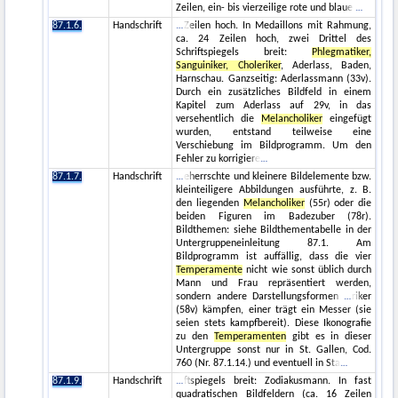
Zeilen, ein- bis vierzeilige rote und blaue
87.1.6.
Handschrift
Zeilen hoch. In Medaillons mit Rahmung,
ca. 24 Zeilen hoch, zwei Drittel des
Schriftspiegels breit:
Phlegmatiker,
Sanguiniker, Choleriker
, Aderlass, Baden,
Harnschau. Ganzseitig: Aderlassmann (33v).
Durch ein zusätzliches Bildfeld in einem
Kapitel zum Aderlass auf 29v, in das
versehentlich die
Melancholiker
eingefügt
wurden, entstand teilweise eine
Verschiebung im Bildprogramm. Um den
Fehler zu korrigiere
87.1.7.
Handschrift
eherrschte und kleinere Bildelemente bzw.
kleinteiligere Abbildungen ausführte, z. B.
den liegenden
Melancholiker
(55r) oder die
beiden Figuren im Badezuber (78r).
Bildthemen: siehe Bildthementabelle in der
Untergruppeneinleitung 87.1. Am
Bildprogramm ist auffällig, dass die vier
Temperamente
nicht wie sonst üblich durch
Mann und Frau repräsentiert werden,
sondern andere Darstellungsformen
riker
(58v) kämpfen, einer trägt ein Messer (sie
seien stets kampfbereit). Diese Ikonografie
zu den
Temperamenten
gibt es in dieser
Untergruppe sonst nur in St. Gallen, Cod.
760 (Nr. 87.1.14.) und eventuell in Sta
87.1.9.
Handschrift
ftspiegels breit: Zodiakusmann. In fast
quadratischen Bildfeldern (ca. 16 Zeilen