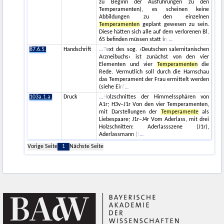
zu Beginn der Ausführungen zu den
Temperamenten), es scheinen keine
Abbildungen zu den einzelnen
Temperamenten
geplant gewesen zu sein.
Diese hätten sich alle auf dem verlorenen Bl.
65 befinden müssen statt in
87.6.5.
Handschrift
Text des sog. ›Deutschen salernitanischen
Arzneibuchs‹ ist zunächst von den vier
Elementen und vier
Temperamenten
die
Rede. Vermutlich soll durch die Harnschau
das Temperament der Frau ermittelt werden
(siehe Einl
103a.1.a.
Druck
Holzschnittes der Himmelssphären von
A1r; H3v–J1r Von den vier Temperamenten,
mit Darstellungen der
Temperamente
als
Liebespaare; J1r–J4r Vom Aderlass, mit drei
Holzschnitten: Aderlassszene (J1r),
Aderlassmann (J
Vorige Seite
1
Nächste Seite