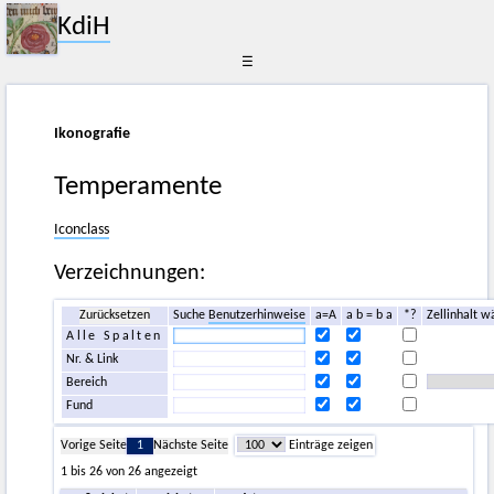
KdiH
☰
Ikonografie
Temperamente
Iconclass
Verzeichnungen:
Zurücksetzen
Suche
Benutzerhinweise
a=A
a b = b a
*?
Zellinhalt w
Alle Spalten
Nr. & Link
Bereich
Fund
Vorige Seite
1
Nächste Seite
Einträge zeigen
1 bis 26 von 26 angezeigt