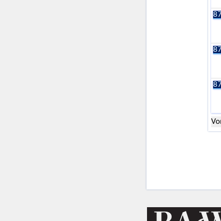
87
87
87
Vo