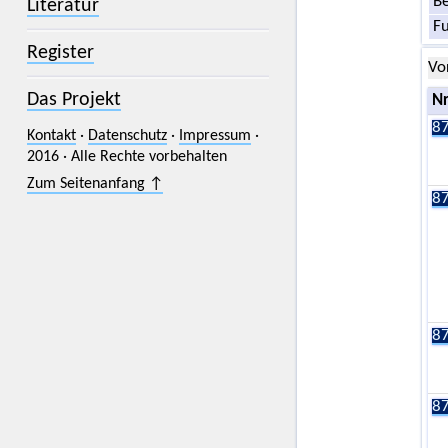
Be
Literatur
F
Register
Vo
Das Projekt
Nr
87
Kontakt
·
Datenschutz
·
Impressum
·
2016 · Alle Rechte vorbehalten
Zum Seitenanfang ↑
87
87
87