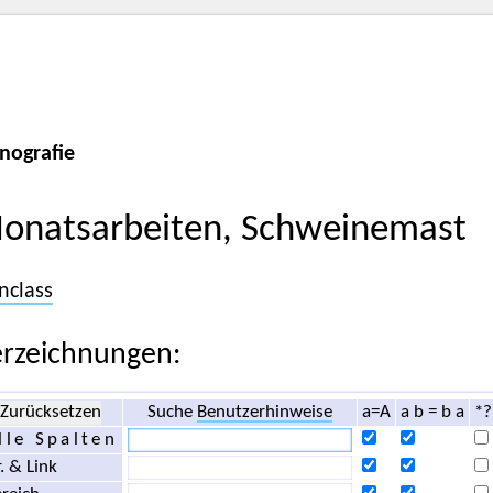
nografie
onatsarbeiten, Schweinemast
nclass
rzeichnungen:
Zurücksetzen
Suche
Benutzerhinweise
a=A
a b = b a
*?
lle Spalten
. & Link