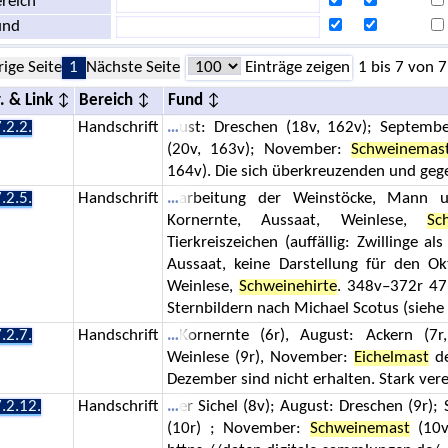
reich
und
rige Seite
1
Nächste Seite
Einträge zeigen
1 bis 7 von 7
. & Link
Bereich
Fund
.2.2.
Handschrift
ust: Dreschen (18v, 162v); Septembe
(20v, 163v); November:
Schweinemas
164v). Die sich überkreuzenden und geg
.2.5.
Handschrift
arbeitung der Weinstöcke, Mann u
Kornernte, Aussaat, Weinlese,
Sc
Tierkreiszeichen (auffällig: Zwillinge a
Aussaat, keine Darstellung für den Ok
Weinlese,
Schweinehirte
. 348v–372r 47 
Sternbildern nach Michael Scotus (siehe
.2.7.
Handschrift
Kornernte (6r), August: Ackern (7r
Weinlese (9r), November:
Eichelmast
de
Dezember sind nicht erhalten. Stark vere
.2.12.
Handschrift
er Sichel (8v); August: Dreschen (9r)
(10r) ; November:
Schweinemast
(10v)