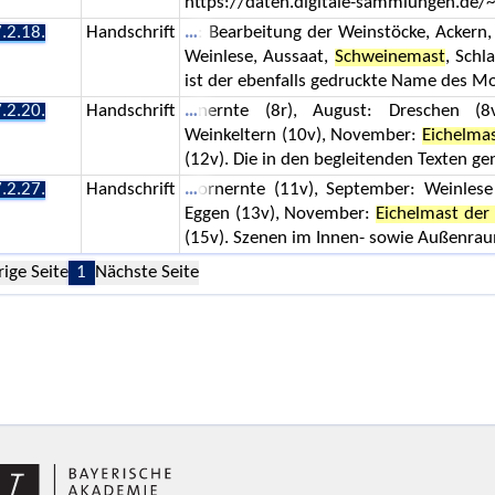
https://daten.digitale-sammlungen.de/
.2.18.
Handschrift
: Bearbeitung der Weinstöcke, Ackern,
Weinlese, Aussaat,
Schweinemast
, Schl
ist der ebenfalls gedruckte Name des Mo
.2.20.
Handschrift
nernte (8r), August: Dreschen (8
Weinkeltern (10v), November:
Eichelma
(12v). Die in den begleitenden Texten ge
.2.27.
Handschrift
ornernte (11v), September: Weinlese
Eggen (13v), November:
Eichelmast der
(15v). Szenen im Innen- sowie Außenrau
rige Seite
1
Nächste Seite