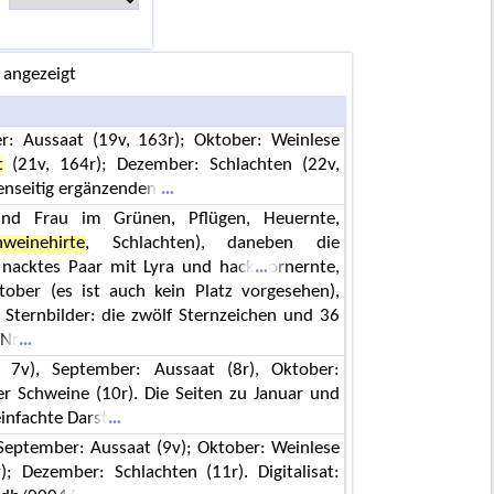
 angezeigt
r: Aussaat (19v, 163r); Oktober: Weinlese
t
(21v, 164r); Dezember: Schlachten (22v,
enseitig ergänzenden
nd Frau im Grünen, Pflügen, Heuernte,
hweinehirte
, Schlachten), daneben die
ls nacktes Paar mit Lyra und hack
ornernte,
tober (es ist auch kein Platz vorgesehen),
Sternbilder: die zwölf Sternzeichen und 36
 Nr
, 7v), September: Aussaat (8r), Oktober:
r Schweine (10r). Die Seiten zu Januar und
infachte Darst
; September: Aussaat (9v); Oktober: Weinlese
; Dezember: Schlachten (11r). Digitalisat: