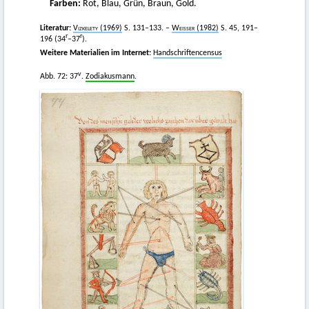
Farben:
Rot, Blau, Grün, Braun, Gold.
Literatur:
Vizkelety
(1969)
S. 131–133. –
Weißer
(1982)
S. 45, 191–
r
r
196 (34
–37
).
Weitere Materialien im Internet:
Handschriftencensus
v
Abb. 72: 37
.
Zodiakusmann
.