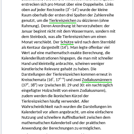
erstrecken sich pro Monat über eine Doppelseite. Links
r
r
oben auf jeder Rectoseite (3
–14
) wurde der kleine
Raum oberhalb der ersten drei Spalten der Zahlenreihe
genutzt, um die
Tierkreiszeichen
zu skizzieren (ohne
Rahmung). Deren Anordnung ist hervorzuheben: der
Januar beginnt nicht mit dem Wassermann, sondern mit
dem Steinbock, was alle Tierkreiszeichen um einen
Monat verschiebt. Der
Schütze
wird nach dem Sternbild
r
als Kentaur dargestellt (14
). Man legte offenbar viel
Wert auf eine mathematisch exakte Berechnung, die
Kalenderillustrationen hingegen, die man mit schneller
Hand und kleinteilig anbrachte, scheinen weniger
künstlerische Relevanz gehabt zu haben. Die
Darstellungen der Tierkreiszeichen kommen erneut in
r
r–v
Kreisschemata (16
, 17
) und zwei
Zodiakusmännern
v
v
(37
, 38
) vor (zwischen Bl. 29 und 30: ein nachträglich
eingefügter Holzschnitt von einem Zodiakusmann),
zudem werden die ikonischen Kürzel der
Tierkreiszeichen häufig verwendet. Aller
Wahrscheinlichkeit nach wurden die Darstellungen im
Kalenderteil vor allem angebracht, um eine einfachere
Nutzung und schnellere Auffindbarkeit zwischen dem
mathematischen Kalenderteil und der praktischen
Anwendung der Berechnungen zu ermöglichen.