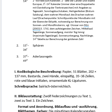
v
2
Vorrede zum Kalender; 2
Tafel der Länder und Städte
14
r
r
Europas; 3
–14
Kalender (immer über eine Doppelseite
mit Darstellung der Tierkreiszeichen) mit Angaben zu
Tageszahl, Sonntagsbuchstaben, Heiligenfesten (Bistum
Salzburg), dem wahren Mondlauf, des Drachen wahren
Lauf (Drachenpunkte: Schnittpunkte der Mondbahn mit
der Ebene der Ekliptik, notwendig zur Berechnung von
Sonnen- und Mondfinsternis, vgl. Glossar von
Mütz
[2003]
S. 176), dem aufsteigenden Zeichen, Mittellauf,
Tageslänge, Sonnenaufgang,
maister Tag lenng
(maximale Tageslänge), Sonnenuntergang, Nachtlänge;
v
14
Tabelle zur Berechnung der goldenen Zahl
r
2.
15
–
Sphären
r
34
r
3.
37
–
Aderlassregeln
v
49
I. Kodikologische Beschreibung:
Papier, 51 Blätter, 202 ×
137 mm, Bastarda, zwei Hände, einspaltig, 35–36 Zeilen,
rote und blaue Initialen, ornamentale KL-Ligaturen.
Schreibsprache:
bairisch-österreichisch.
II. Bildausstattung:
Zwölf Federzeichnungen zu Text 1,
zwei zu Text 3. Ein Zeichner.
Format und Anordnung, Bildaufbau und -ausführung,
Bildthemen, Farben:
Die minutiösen Kalenderangaben