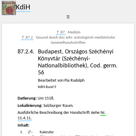
KdiH
☰
↑ 87.
Medizin
↑ 87.2.
Gesund durch das Jahr: astrologisch-medizinische
Sammelhandschriften
87.2.4.
Budapest, Országos Széchényi
Könyvtár (Széchényi-
Nationalbibliothek), Cod. germ.
56
Bearbeitet von Pia Rudolph
KdiH-Band 9
Datierung:
Um 1518.
Lokalisierung:
Salzburger Raum.
Ausführliche Beschreibung der Handschrift siehe
Nr.
11.4.11.
Inhalt:
r
1.
2
–
Kalender
r
v