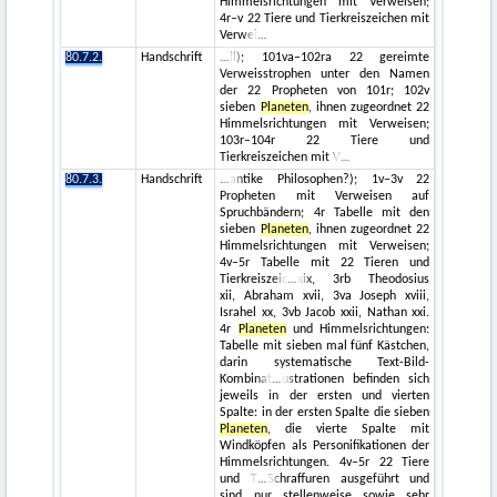
Himmelsrichtungen mit Verweisen;
4r–v 22 Tiere und Tierkreiszeichen mit
Verwei
80.7.2.
Handschrift
ll); 101va–102ra 22 gereimte
Verweisstrophen unter den Namen
der 22 Propheten von 101r; 102v
sieben
Planeten
, ihnen zugeordnet 22
Himmelsrichtungen mit Verweisen;
103r–104r 22 Tiere und
Tierkreiszeichen mit V
80.7.3.
Handschrift
antike Philosophen?); 1v–3v 22
Propheten mit Verweisen auf
Spruchbändern; 4r Tabelle mit den
sieben
Planeten
, ihnen zugeordnet 22
Himmelsrichtungen mit Verweisen;
4v–5r Tabelle mit 22 Tieren und
Tierkreiszeic
xix, 3rb Theodosius
xii, Abraham xvii, 3va Joseph xviii,
Israhel xx, 3vb Jacob xxii, Nathan xxi.
4r
Planeten
und Himmelsrichtungen:
Tabelle mit sieben mal fünf Kästchen,
darin systematische Text-Bild-
Kombinat
ustrationen befinden sich
jeweils in der ersten und vierten
Spalte: in der ersten Spalte die sieben
Planeten
, die vierte Spalte mit
Windköpfen als Personifikationen der
Himmelsrichtungen. 4v–5r 22 Tiere
und T
Schraffuren ausgeführt und
sind nur stellenweise sowie sehr