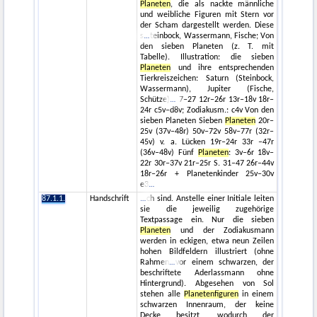
Planeten
, die als nackte männliche
und weibliche Figuren mit Stern vor
der Scham dargestellt werden. Diese
s
teinbock, Wassermann, Fische; Von
den sieben Planeten (z. T. mit
Tabelle). Illustration: die sieben
Planeten
und ihre entsprechenden
Tierkreiszeichen: Saturn (Steinbock,
Wassermann), Jupiter (Fische,
Schütze)
7–27 12r–26r 13r–18v 18r–
24r c5v–d8v; Zodiakusm.: c4v Von den
sieben Planeten Sieben
Planeten
20r–
25v (37v–48r) 50v–72v 58v–77r (32r–
45v) v. a. Lücken 19r–24r 33r –47r
(36v–48v) Fünf
Planeten
: 3v–6r 18v–
22r 30r–37v 21r–25r S. 31–47 26r–44v
18r–26r + Planetenkinder 25v–30v
e3
87.1.1.
Handschrift
ch sind. Anstelle einer Initiale leiten
sie die jeweilig zugehörige
Textpassage ein. Nur die sieben
Planeten
und der Zodiakusmann
werden in eckigen, etwa neun Zeilen
hohen Bildfeldern illustriert (ohne
Rahmen
vor einem schwarzen, der
beschriftete Aderlassmann ohne
Hintergrund). Abgesehen von Sol
stehen alle
Planetenfiguren
in einem
schwarzen Innenraum, der keine
Decke besitzt, wodurch der