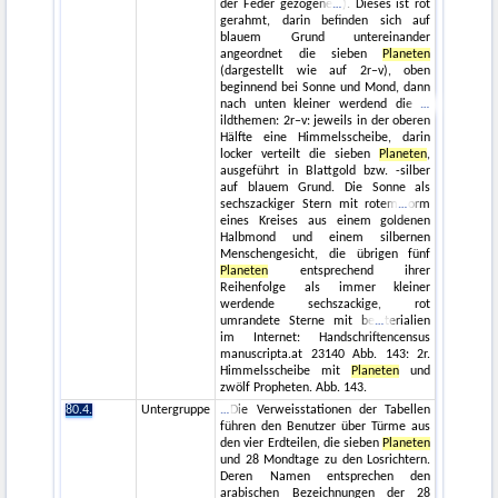
der Feder gezogene
). Dieses ist rot
gerahmt, darin befinden sich auf
blauem Grund untereinander
angeordnet die sieben
Planeten
(dargestellt wie auf 2r–v), oben
beginnend bei Sonne und Mond, dann
nach unten kleiner werdend die
ildthemen: 2r–v: jeweils in der oberen
Hälfte eine Himmelsscheibe, darin
locker verteilt die sieben
Planeten
,
ausgeführt in Blattgold bzw. -silber
auf blauem Grund. Die Sonne als
sechszackiger Stern mit rotem
orm
eines Kreises aus einem goldenen
Halbmond und einem silbernen
Menschengesicht, die übrigen fünf
Planeten
entsprechend ihrer
Reihenfolge als immer kleiner
werdende sechszackige, rot
umrandete Sterne mit be
terialien
im Internet: Handschriftencensus
manuscripta.at 23140 Abb. 143: 2r.
Himmelsscheibe mit
Planeten
und
zwölf Propheten. Abb. 143.
80.4.
Untergruppe
Die Verweisstationen der Tabellen
führen den Benutzer über Türme aus
den vier Erdteilen, die sieben
Planeten
und 28 Mondtage zu den Losrichtern.
Deren Namen entsprechen den
arabischen Bezeichnungen der 28