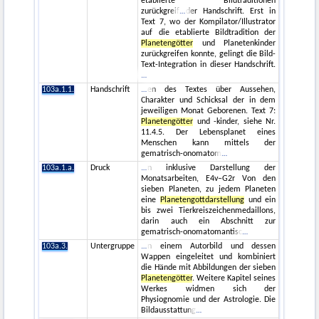
etablierte Bildtraditionen
zurückgreif
der Handschrift. Erst in
Text 7, wo der Kompilator/Illustrator
auf die etablierte Bildtradition der
Planetengötter
und Planetenkinder
zurückgreifen konnte, gelingt die Bild-
Text-Integration in dieser Handschrift.
103a.1.1.
Handschrift
en des Textes über Aussehen,
Charakter und Schicksal der in dem
jeweiligen Monat Geborenen. Text 7:
Planetengötter
und -kinder, siehe Nr.
11.4.5. Der Lebensplanet eines
Menschen kann mittels der
gematrisch-onomatom
103a.1.a.
Druck
n inklusive Darstellung der
Monatsarbeiten, E4v–G2r Von den
sieben Planeten, zu jedem Planeten
eine
Planetengottdarstellung
und ein
bis zwei Tierkreiszeichenmedaillons,
darin auch ein Abschnitt zur
gematrisch-onomatomantisc
103a.3.
Untergruppe
n einem Autorbild und dessen
Wappen eingeleitet und kombiniert
die Hände mit Abbildungen der sieben
Planetengötter
. Weitere Kapitel seines
Werkes widmen sich der
Physiognomie und der Astrologie. Die
Bildausstattung