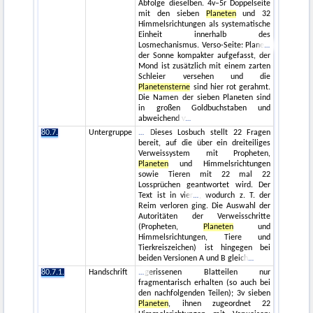
Abfolge dieselben. 4v–5r Doppelseite
mit den sieben
Planeten
und 32
Himmelsrichtungen als systematische
Einheit innerhalb des
Losmechanismus. Verso-Seite: Plane
der Sonne kompakter aufgefasst, der
Mond ist zusätzlich mit einem zarten
Schleier versehen und die
Planetensterne
sind hier rot gerahmt.
Die Namen der sieben Planeten sind
in großen Goldbuchstaben und
abweichend v
80.7.
Untergruppe
Dieses Losbuch stellt 22 Fragen
bereit, auf die über ein dreiteiliges
Verweissystem mit Propheten,
Planeten
und Himmelsrichtungen
sowie Tieren mit 22 mal 22
Lossprüchen geantwortet wird. Der
Text ist in vier
, wodurch z. T. der
Reim verloren ging. Die Auswahl der
Autoritäten der Verweisschritte
(Propheten,
Planeten
und
Himmelsrichtungen, Tiere und
Tierkreiszeichen) ist hingegen bei
beiden Versionen A und B gleich
80.7.1.
Handschrift
gerissenen Blatteilen nur
fragmentarisch erhalten (so auch bei
den nachfolgenden Teilen); 3v sieben
Planeten
, ihnen zugeordnet 22