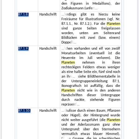
den Figuren in Medaillons), der
Zodiakusmann (unfert
87.1.8.
Handschrift
lerdings gibt es hierzu keine
Freiräume für Illustrationen (vgl. Nr.
87.1.1., Nr. 87.1.2.). Für die
Planeten
sind ganze Seiten freigelassen
worden, unten am Seitenrand
Bildlücken mit zwei (bzw. einem)
Doppelk
87.1.9.
Handschrift
ichen vorhanden und elf von zwölf
Monatsarbeiten (eventuell ist die
Heuernte im Juli verloren). Die
Planeten
nehmen in ihren
rechteckigen Feldern etwas weniger
als eine halbe Seite ein, fünf sind noch
an ihre
: siehe Bildthementabelle in
der Untergruppeneinleitung 87.1.
Ikonografisch ist auffällig, dass die
Planeten
nicht wie in den anderen
Handschriften dieser Untergruppe
durch nackte, stehende Figuren
repräsenti
87.1.10.
Handschrift
skulisse durch einen Baum, Pflanzen
oder Hügel), der Hintergrund wurde
nicht weiter ausgeführt (die
Planeten
und der Aderlassmann ganz ohne
Untergrund; über den Sternsehern
vermutlich etwas blauer Himmel).
Di
se Gruppe, die im schwäbischen