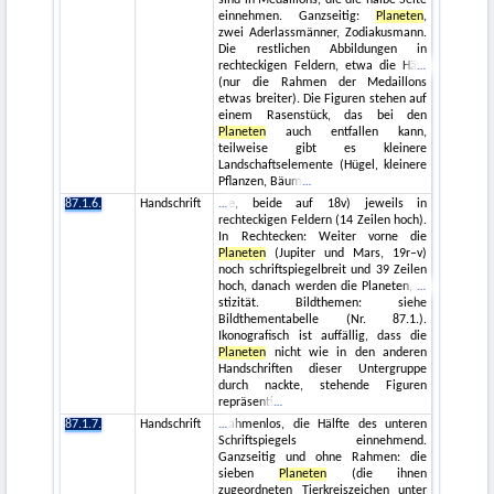
einnehmen. Ganzseitig:
Planeten
,
zwei Aderlassmänner, Zodiakusmann.
Die restlichen Abbildungen in
rechteckigen Feldern, etwa die Hä
(nur die Rahmen der Medaillons
etwas breiter). Die Figuren stehen auf
einem Rasenstück, das bei den
Planeten
auch entfallen kann,
teilweise gibt es kleinere
Landschaftselemente (Hügel, kleinere
Pflanzen, Bäum
87.1.6.
Handschrift
e, beide auf 18v) jeweils in
rechteckigen Feldern (14 Zeilen hoch).
In Rechtecken: Weiter vorne die
Planeten
(Jupiter und Mars, 19r–v)
noch schriftspiegelbreit und 39 Zeilen
hoch, danach werden die Planeten,
stizität. Bildthemen: siehe
Bildthementabelle (Nr. 87.1.).
Ikonografisch ist auffällig, dass die
Planeten
nicht wie in den anderen
Handschriften dieser Untergruppe
durch nackte, stehende Figuren
repräsenti
87.1.7.
Handschrift
ahmenlos, die Hälfte des unteren
Schriftspiegels einnehmend.
Ganzseitig und ohne Rahmen: die
sieben
Planeten
(die ihnen
zugeordneten Tierkreiszeichen unter