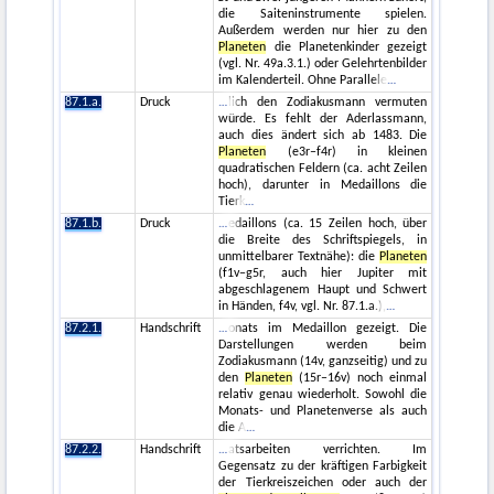
die Saiteninstrumente spielen.
Außerdem werden nur hier zu den
Planeten
die Planetenkinder gezeigt
(vgl. Nr. 49a.3.1.) oder Gelehrtenbilder
im Kalenderteil. Ohne Parallele
87.1.a.
Druck
lich den Zodiakusmann vermuten
würde. Es fehlt der Aderlassmann,
auch dies ändert sich ab 1483. Die
Planeten
(e3r–f4r) in kleinen
quadratischen Feldern (ca. acht Zeilen
hoch), darunter in Medaillons die
Tierk
87.1.b.
Druck
edaillons (ca. 15 Zeilen hoch, über
die Breite des Schriftspiegels, in
unmittelbarer Textnähe): die
Planeten
(f1v–g5r, auch hier Jupiter mit
abgeschlagenem Haupt und Schwert
in Händen, f4v, vgl. Nr. 87.1.a.),
87.2.1.
Handschrift
onats im Medaillon gezeigt. Die
Darstellungen werden beim
Zodiakusmann (14v, ganzseitig) und zu
den
Planeten
(15r–16v) noch einmal
relativ genau wiederholt. Sowohl die
Monats- und Planetenverse als auch
die A
87.2.2.
Handschrift
atsarbeiten verrichten. Im
Gegensatz zu der kräftigen Farbigkeit
der Tierkreiszeichen oder auch der