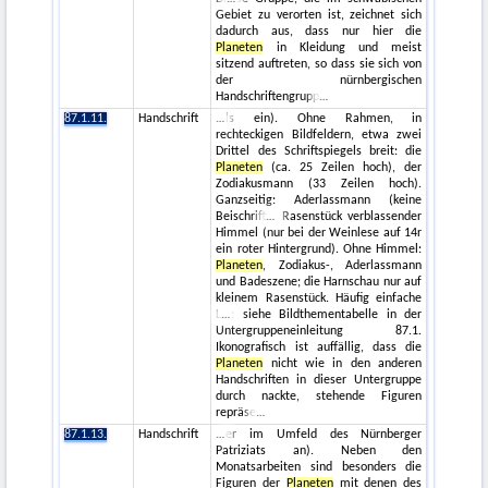
Gebiet zu verorten ist, zeichnet sich
dadurch aus, dass nur hier die
Planeten
in Kleidung und meist
sitzend auftreten, so dass sie sich von
der nürnbergischen
Handschriftengrupp
87.1.11.
Handschrift
ls ein). Ohne Rahmen, in
rechteckigen Bildfeldern, etwa zwei
Drittel des Schriftspiegels breit: die
Planeten
(ca. 25 Zeilen hoch), der
Zodiakusmann (33 Zeilen hoch).
Ganzseitig: Aderlassmann (keine
Beischrift
Rasenstück verblassender
Himmel (nur bei der Weinlese auf 14r
ein roter Hintergrund). Ohne Himmel:
Planeten
, Zodiakus-, Aderlassmann
und Badeszene; die Harnschau nur auf
kleinem Rasenstück. Häufig einfache
L
: siehe Bildthementabelle in der
Untergruppeneinleitung 87.1.
Ikonografisch ist auffällig, dass die
Planeten
nicht wie in den anderen
Handschriften in dieser Untergruppe
durch nackte, stehende Figuren
repräse
87.1.13.
Handschrift
er im Umfeld des Nürnberger
Patriziats an). Neben den
Monatsarbeiten sind besonders die
Figuren der
Planeten
mit denen des