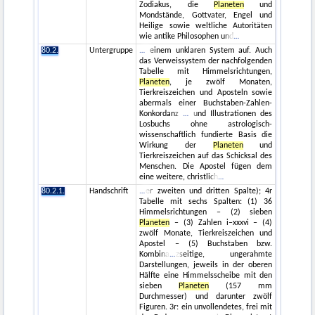
Zodiakus, die
Planeten
und
Mondstände, Gottvater, Engel und
Heilige sowie weltliche Autoritäten
wie antike Philosophen und
80.2.
Untergruppe
einem unklaren System auf. Auch
das Verweissystem der nachfolgenden
Tabelle mit Himmelsrichtungen,
Planeten
, je zwölf Monaten,
Tierkreiszeichen und Aposteln sowie
abermals einer Buchstaben-Zahlen-
Konkordanz
und Illustrationen des
Losbuchs ohne astrologisch-
wissenschaftlich fundierte Basis die
Wirkung der
Planeten
und
Tierkreiszeichen auf das Schicksal des
Menschen. Die Apostel fügen dem
eine weitere, christlich
80.2.1.
Handschrift
er zweiten und dritten Spalte); 4r
Tabelle mit sechs Spalten: (1) 36
Himmelsrichtungen – (2) sieben
Planeten
– (3) Zahlen i–xxxvi – (4)
zwölf Monate, Tierkreiszeichen und
Apostel – (5) Buchstaben bzw.
Kombina
zseitige, ungerahmte
Darstellungen, jeweils in der oberen
Hälfte eine Himmelsscheibe mit den
sieben
Planeten
(157 mm
Durchmesser) und darunter zwölf
Figuren. 3r: ein unvollendetes, frei mit