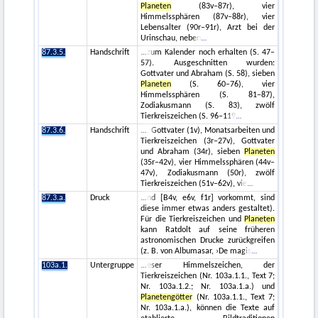
Planeten
(83v–87r), vier
Himmelssphären (87v–88r), vier
Lebensalter (90r–91r), Arzt bei der
Urinschau, neben
87.3.5.
Handschrift
zum Kalender noch erhalten (S. 47–
57). Ausgeschnitten wurden:
Gottvater und Abraham (S. 58), sieben
Planeten
(S. 60–76), vier
Himmelssphären (S. 81–87),
Zodiakusmann (S. 83), zwölf
Tierkreiszeichen (S. 96–119
87.3.6.
Handschrift
. Gottvater (1v), Monatsarbeiten und
Tierkreiszeichen (3r–27v), Gottvater
und Abraham (34r), sieben
Planeten
(35r–42v), vier Himmelssphären (44v–
47v), Zodiakusmann (50r), zwölf
Tierkreiszeichen (51v–62v), vie
87.3.a.
Druck
nd [B4v, e6v, f1r] vorkommt, sind
diese immer etwas anders gestaltet).
Für die Tierkreiszeichen und
Planeten
kann Ratdolt auf seine früheren
astronomischen Drucke zurückgreifen
(z. B. von Albumasar, ›De magis
103a.1.
Untergruppe
eser Himmelszeichen, der
Tierkreiszeichen (Nr. 103a.1.1., Text 7;
Nr. 103a.1.2.; Nr. 103a.1.a.) und
Planetengötter
(Nr. 103a.1.1., Text 7;
Nr. 103a.1.a.), können die Texte auf