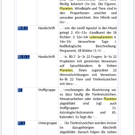
fleckig koloriert (1v–2v). Die Figuren,
Planeten
, Windköpfe und Tiere sind in
den Proportionen unsicher und
unsauber gezeichnet, ihre Mimik und
Gest
80.8.1.
Handschrift
inem der zwölf Apostel in den Mund
gelegt 2. 41r–51v ›Sandkunst der 16
Richter‹ 3. 52v–54r
Lebensplaneten
4.
54v–55r Verworfene Tage I.
Kodikologische Beschreibung:
Pergament, 58 Blätter (1–56
80.11.1.
Handschrift
Nr. 80.7. 2r–3r 22 Fragen; 3r–5v 22
Propheten mit gereimten Verweisen
auf Spruchbändern; 6r Sieben
Planeten
, ihnen zugeordnet 22
Himmelsrichtungen mit Verweisen;
6v–8r 22 Tiere und Tierkreiszeichen
mit Verwe
87.
Stoffgruppe
Berechnungen die Illustrierung vor,
so dass häufig die Tierkreiszeichen,
Monatsarbeiten oder sieben
Planeten
abgebildet sind (vgl. auch
Stoffgruppen 11.
Astrologie/Astronomie und 65.
Kalender). Es liegt die V
87.1.
Untergruppe
. Die Tierkreiszeichen werden immer
im dazugehörigen Abschnitt
abgebildet. Danach folgen die sieben