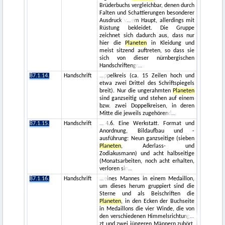
Brüderbuchs vergleichbar, denen durch
Falten und Schattierungen besonderer
Ausdruck v
em Haupt, allerdings mit
Rüstung bekleidet. Die Gruppe
zeichnet sich dadurch aus, dass nur
hier die
Planeten
in Kleidung und
meist sitzend auftreten, so dass sie
sich von dieser nürnbergischen
Handschriftengr
87.1.14.
Handschrift
ppelkreis (ca. 15 Zeilen hoch und
etwa zwei Drittel des Schriftspiegels
breit). Nur die ungerahmten
Planeten
sind ganzseitig und stehen auf einem
bzw. zwei Doppelkreisen, in deren
Mitte die jeweils zugehörend
87.1.15.
Handschrift
.4.6. Eine Werkstatt. Format und
Anordnung, Bildaufbau und -
ausführung: Neun ganzseitige (sieben
Planeten
, Aderlass- und
Zodiakusmann) und acht halbseitige
(Monatsarbeiten, noch acht erhalten,
verloren sin
87.1.16.
Handschrift
eines Mannes in einem Medaillon,
um dieses herum gruppiert sind die
Sterne und als Beischriften die
Planeten
, in den Ecken der Buchseite
in Medaillons die vier Winde, die von
den verschiedenen Himmelsrichtung
zt und zwei jüngeren Männern zuhört,