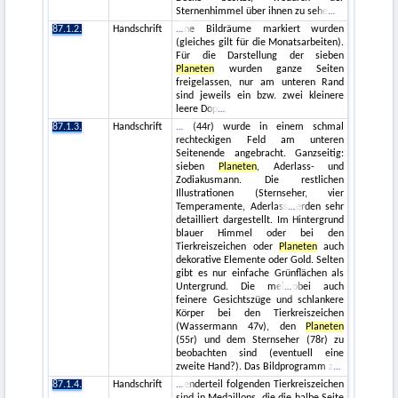
Sternenhimmel über ihnen zu sehe
87.1.2.
Handschrift
ne Bildräume markiert wurden
(gleiches gilt für die Monatsarbeiten).
Für die Darstellung der sieben
Planeten
wurden ganze Seiten
freigelassen, nur am unteren Rand
sind jeweils ein bzw. zwei kleinere
leere Dop
87.1.3.
Handschrift
(44r) wurde in einem schmal
rechteckigen Feld am unteren
Seitenende angebracht. Ganzseitig:
sieben
Planeten
, Aderlass- und
Zodiakusmann. Die restlichen
Illustrationen (Sternseher, vier
Temperamente, Aderlass
erden sehr
detailliert dargestellt. Im Hintergrund
blauer Himmel oder bei den
Tierkreiszeichen oder
Planeten
auch
dekorative Elemente oder Gold. Selten
gibt es nur einfache Grünflächen als
Untergrund. Die mei
obei auch
feinere Gesichtszüge und schlankere
Körper bei den Tierkreiszeichen
(Wassermann 47v), den
Planeten
(55r) und dem Sternseher (78r) zu
beobachten sind (eventuell eine
zweite Hand?). Das Bildprogramm z
87.1.4.
Handschrift
enderteil folgenden Tierkreiszeichen
sind in Medaillons, die die halbe Seite