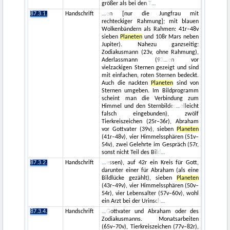
größer als bei den T
87.3.1.
Handschrift
en [nur die Jungfrau mit
rechteckiger Rahmung]; mit blauen
Wolkenbändern als Rahmen: 41r–48v
sieben
Planeten
und 108r Mars neben
Jupiter). Nahezu ganzseitig:
Zodiakusmann (23v, ohne Rahmung),
Aderlassmann (93
en vor
vielzackigen Sternen gezeigt und sind
mit einfachen, roten Sternen bedeckt.
Auch die nackten
Planeten
sind von
Sternen umgeben. Im Bildprogramm
scheint man die Verbindung zum
Himmel und den Sternbilder
elleicht
falsch eingebunden), zwölf
Tierkreiszeichen (25r–36r), Abraham
vor Gottvater (39v), sieben
Planeten
(41r–48v), vier Himmelssphären (51v–
54v), zwei Gelehrte im Gespräch (57r,
sonst nicht Teil des Bild
87.3.2.
Handschrift
essen), auf 42r ein Kreis für Gott,
darunter einer für Abraham (als eine
Bildlücke gezählt), sieben
Planeten
(43r–49v), vier Himmelssphären (50v–
54r), vier Lebensalter (57v–60v), wohl
ein Arzt bei der Urinsch
87.3.4.
Handschrift
Gottvater und Abraham oder des
Zodiakusmanns. Monatsarbeiten
(65v–70v), Tierkreiszeichen (77v–82r),