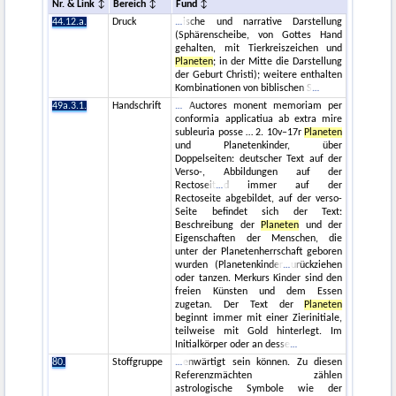
Nr. & Link
Bereich
Fund
44.12.a.
Druck
ische und narrative Darstellung
(Sphärenscheibe, von Gottes Hand
gehalten, mit Tierkreiszeichen und
Planeten
; in der Mitte die Darstellung
der Geburt Christi); weitere enthalten
Kombinationen von biblischen S
49a.3.1.
Handschrift
Auctores monent memoriam per
conformia applicatiua ab extra mire
subleuria posse … 2. 10v–17r
Planeten
und Planetenkinder, über
Doppelseiten: deutscher Text auf der
Verso-, Abbildungen auf der
Rectoseit
d immer auf der
Rectoseite abgebildet, auf der verso-
Seite befindet sich der Text:
Beschreibung der
Planeten
und der
Eigenschaften der Menschen, die
unter der Planetenherrschaft geboren
wurden (Planetenkinder
urückziehen
oder tanzen. Merkurs Kinder sind den
freien Künsten und dem Essen
zugetan. Der Text der
Planeten
beginnt immer mit einer Zierinitiale,
teilweise mit Gold hinterlegt. Im
Initialkörper oder an desse
80.
Stoffgruppe
enwärtigt sein können. Zu diesen
Referenzmächten zählen
astrologische Symbole wie der