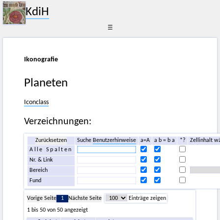
KdiH
☰
Ikonografie
Planeten
Iconclass
Verzeichnungen:
Zurücksetzen
Suche
Benutzerhinweise
a=A
a b = b a
*?
Zellinhalt w
Alle Spalten
Nr. & Link
Bereich
Fund
Vorige Seite
1
Nächste Seite
Einträge zeigen
1 bis 50 von 50 angezeigt