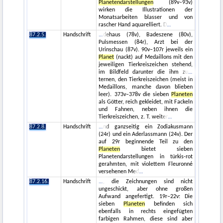
Planetendarstellungen
(89v–93v)
wirken die Illustrationen der
Monatsarbeiten blasser und von
rascher Hand aquarelliert. D
87.2.5.
Handschrift
dehaus (78v), Badeszene (80v),
Pulsmessen (84r), Arzt bei der
Urinschau (87v). 90v–107r jeweils ein
Planet
(nackt) auf Medaillons mit den
jeweiligen Tierkreiszeichen stehend,
im Bildfeld darunter die ihm zu
ternen, den Tierkreiszeichen (meist in
Medaillons, manche davon blieben
leer). 373v–378v die sieben
Planeten
als Götter, reich gekleidet, mit Fackeln
und Fahnen, neben ihnen die
Tierkreiszeichen, z. T. weiter
87.2.8.
Handschrift
nd ganzseitig ein Zodiakusmann
(24r) und ein Aderlassmann (24v). Der
auf 29r beginnende Teil zu den
Planeten
bietet sieben
Planetendarstellungen in türkis-rot
gerahmten, mit violettem Fleuronné
versehenen Med
87.2.16.
Handschrift
, die Zeichnungen sind nicht
ungeschickt, aber ohne großen
Aufwand angefertigt. 19r–22v: Die
sieben
Planeten
befinden sich
ebenfalls in rechts eingefügten
farbigen Rahmen, diese sind aber