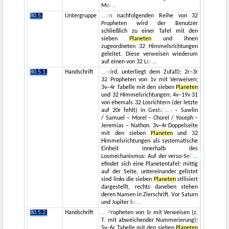
Mon
80.5.
Untergruppe
en nachfolgenden Reihe von 32
Propheten wird der Benutzer
schließlich zu einer Tafel mit den
sieben
Planeten
und ihnen
zugeordneten 32 Himmelsrichtungen
geleitet. Diese verweisen wiederum
auf einen von 32 Los
80.5.1.
Handschrift
wird, unterliegt dem Zufall); 2r–3r
32 Propheten von 1v mit Verweisen;
3v–4r Tabelle mit den sieben
Planeten
und 32 Himmelsrichtungen; 4v–19v 31
von ehemals 32 Losrichtern (der letzte
auf 20r fehlt) in Gestal
n – Sawlin
/ Samuel – Morel – Chorel / Yoseph –
Jeremias – Nathon. 3v–4r Doppelseite
mit den sieben
Planeten
und 32
Himmelsrichtungen als systematische
Einheit innerhalb des
Losmechanismus: Auf der verso-Seit
efindet sich eine Planetentafel: mittig
auf der Seite, untereinander gelistet
sind links die sieben
Planeten
stilisiert
dargestellt, rechts daneben stehen
deren Namen in Zierschrift. Vor Saturn
und Jupiter be
80.5.2.
Handschrift
Propheten von 1r mit Verweisen (z.
T. mit abweichender Nummerierung);
5v–6r Tabelle mit den sieben
Planeten