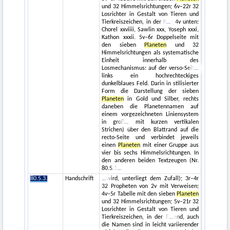
und 32 Himmelsrichtungen; 6v–22r 32
Losrichter in Gestalt von Tieren und
Tierkreiszeichen, in der K
; 4v unten:
Chorel xxviiii, Sawlin xxx, Yoseph xxxi,
Kathon xxxii. 5v–6r Doppelseite mit
den sieben
Planeten
und 32
Himmelsrichtungen als systematische
Einheit innerhalb des
Losmechanismus: auf der verso-Seit
links ein hochrechteckiges
dunkelblaues Feld. Darin in stilisierter
Form die Darstellung der sieben
Planeten
in Gold und Silber, rechts
daneben die Planetennamen auf
einem vorgezeichneten Liniensystem
in groß
mit kurzen vertikalen
Strichen) über den Blattrand auf die
recto-Seite und verbindet jeweils
einen
Planeten
mit einer Gruppe aus
vier bis sechs Himmelsrichtungen. In
den anderen beiden Textzeugen (Nr.
80.5.1
80.5.3.
Handschrift
wird, unterliegt dem Zufall); 3r–4r
32 Propheten von 2v mit Verweisen;
4v–5r Tabelle mit den sieben
Planeten
und 32 Himmelsrichtungen; 5v–21r 32
Losrichter in Gestalt von Tieren und
Tierkreiszeichen, in der F
end, auch
die Namen sind in leicht variierender