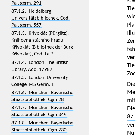
sow
Pal. germ. 291
Tie
87.1.2. Heidelberg,
wie
Universitätsbibliothek, Cod.
Pl
Pal. germ. 557
Ill
87.1.3. Křivoklát (Pürglitz),
Knihovna státního hradu
Ze
Křivoklát (Bibliothek der Burg
feh
Křivoklát), Cod. I e 7
ve
87.1.4. London, The British
Tie
Library, Add. 17987
Zo
87.1.5. London, University
Di
College, MS Germ. 1
Me
87.1.6. München, Bayerische
Staatsbibliothek, Cgm 28
mit
87.1.7. München, Bayerische
Die
Staatsbibliothek, Cgm 349
87.
87.1.8. München, Bayerische
ver
Staatsbibliothek, Cgm 730
Nü