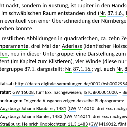
ht nackt, sondern in Rüstung, ist
Jupiter
in den Handsch
e im schwäbischen Raum entstanden sind (
Nr.
87.1.6.
,
n eventuell von einer Überschneidung der Nürnberger
rechen könnte.
 restlichen Abbildungen in quadratischen, ca. zehn Z
mperamente
, drei Mal der
Aderlass
(identischer Holzsc
den
, neu in dieser Untergruppe: eine Darstellung zu
ient (im Kapitel zum Klistieren), vier
Winde
(diese nur
ergruppe 87.1. dargestellt:
Nr.
87.1.16.
; vgl. auch
Nr.
8
talisat:
http://daten.digitale-sammlungen.de/0002/bsb000295
eratur:
GW 16008
, fünf Exx. nachgewiesen;
ISTC ik00001000
. –
Br
merkungen:
Folgende Ausgaben zeigen dasselbe Bildprogramm:
Augsburg: Johann Blaubirer, 1481
(
GW
M16010, drei Exx. nachg
Augsburg: Johann Bämler, 1483
(
GW
M16011, drei Exx. nachgew
Straßburg: Heinrich Knoblochtzer, 11.3.1483
(
GW
M16012, fünf 