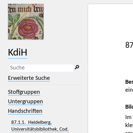
87
KdiH
🔎︎
_
(der Unterstrich) ist Platzhalter für
Erweiterte Suche
genau ein Zeichen.
Be
%
(das Prozentzeichen) ist Platzhalter
ein
Stoffgruppen
für kein, ein oder mehr als ein
Zeichen.
Untergruppen
Bil
Handschriften
Im 
87.1.1. Heidelberg,
kle
Universitätsbibliothek, Cod.