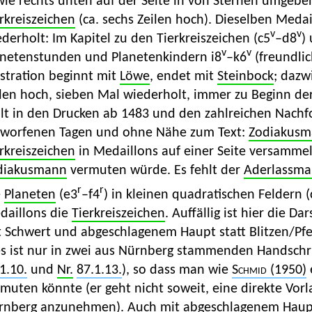
ie rechts unten auf der Seite in von Sternen umgebe
rkreiszeichen
(ca. sechs Zeilen hoch). Dieselben Meda
v
v
derholt: Im Kapitel zu den Tierkreiszeichen (c5
–d8
)
v
v
anetenstunden und Planetenkindern i8
–k6
(freundlic
ustration beginnt mit
Löwe
, endet mit
Steinbock
; dazw
ilen hoch, sieben Mal wiederholt, immer zu Beginn de
lt in den Drucken ab 1483 und den zahlreichen Nachfo
rworfenen Tagen und ohne Nähe zum Text:
Zodiakus
rkreiszeichen
in Medaillons auf einer Seite versammel
diakusmann
vermuten würde. Es fehlt der
Aderlassm
r
r
e
Planeten
(e3
–f4
) in kleinen quadratischen Feldern (
daillons die
Tierkreiszeichen
. Auffällig ist hier die Da
 Schwert und abgeschlagenem Haupt statt Blitzen/Pfe
s ist nur in zwei aus Nürnberg stammenden Handschrif
1.10.
und
Nr.
87.1.13.
), so dass man wie
Schmid
(1950)
muten könnte (er geht nicht soweit, eine direkte Vor
rnberg anzunehmen). Auch mit abgeschlagenem Haupt 