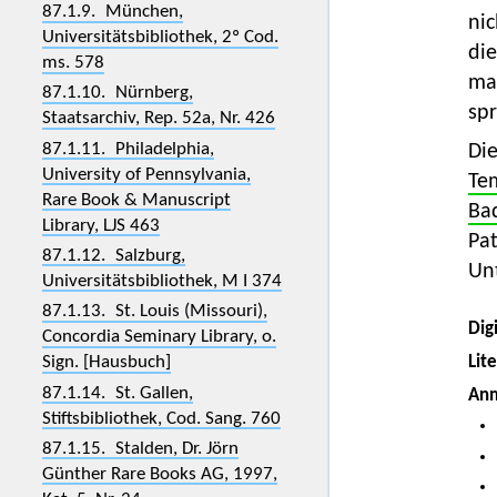
87.1.9. München,
nic
Universitätsbibliothek, 2º Cod.
di
ms. 578
ma
87.1.10. Nürnberg,
sp
Staatsarchiv, Rep. 52a, Nr. 426
87.1.11. Philadelphia,
Die
University of Pennsylvania,
Te
Rare Book & Manuscript
Ba
Library, LJS 463
Pat
87.1.12. Salzburg,
Unt
Universitätsbibliothek, M I 374
87.1.13. St. Louis (Missouri),
Digi
Concordia Seminary Library, o.
Lit
Sign. [Hausbuch]
87.1.14. St. Gallen,
An
Stiftsbibliothek, Cod. Sang. 760
87.1.15. Stalden, Dr. Jörn
Günther Rare Books AG, 1997,