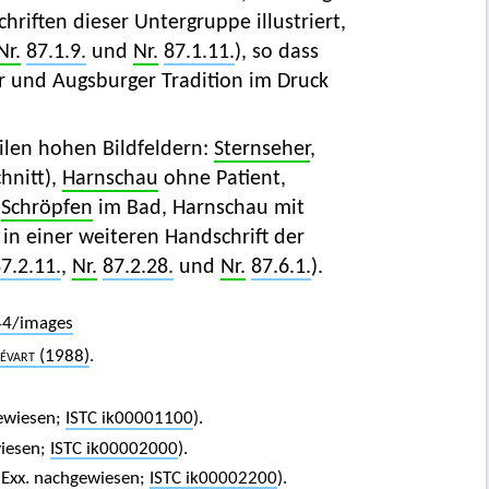
riften dieser Untergruppe illustriert,
Nr.
87.1.9.
und
Nr.
87.1.11.
), so dass
 und Augsburger Tradition im Druck
eilen hohen Bildfeldern:
Sternseher
,
hnitt),
Harnschau
ohne Patient,
m
Schröpfen
im Bad, Harnschau mit
 in einer weiteren Handschrift der
7.2.11.
,
Nr.
87.2.28.
und
Nr.
87.6.1.
).
44/images
évart
(1988)
.
ewiesen;
ISTC ik00001100
).
iesen;
ISTC ik00002000
).
Exx. nachgewiesen;
ISTC ik00002200
).