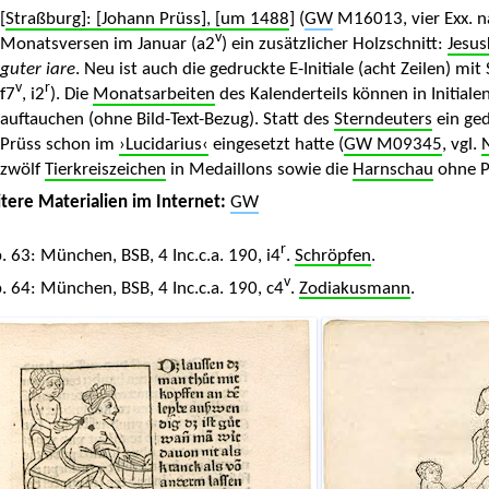
[
Straßburg]: [Johann Prüss], [um 1488
] (
GW
M16013, vier Exx. 
v
Monatsversen im Januar (a2
) ein zusätzlicher Holzschnitt:
Jesus
guter iare
. Neu ist auch die gedruckte E-Initiale (acht Zeilen) 
v
r
f7
, i2
). Die
Monatsarbeiten
des Kalenderteils können in Initiale
auftauchen (ohne Bild-Text-Bezug). Statt des
Sterndeuters
ein ge
Prüss schon im
›Lucidarius‹
eingesetzt hatte (
GW M09345
, vgl.
N
zwölf
Tierkreiszeichen
in Medaillons sowie die
Harnschau
ohne Pa
tere Materialien im Internet:
GW
r
. 63: München, BSB, 4 Inc.c.a. 190, i4
.
Schröpfen
.
v
. 64: München, BSB, 4 Inc.c.a. 190, c4
.
Zodiakusmann
.