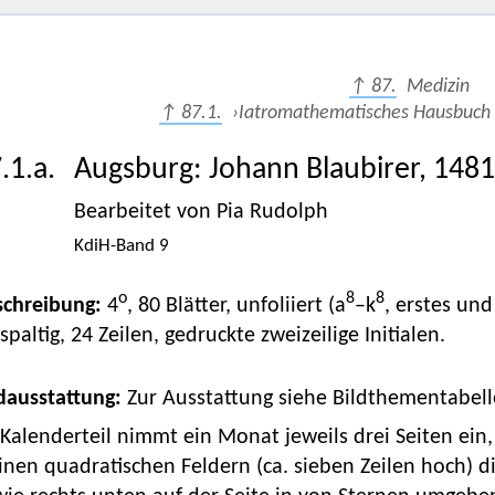
↑ 87.
Medizin
↑ 87.1.
›Iatromathematisches Hausbuch (
.1.a.
Augsburg
:
Johann Blaubirer
,
1481
Bearbeitet von Pia Rudolph
KdiH-Band 9
o
8
8
schreibung:
4
, 80 Blätter, unfoliiert (a
–k
, erstes und
spaltig, 24 Zeilen, gedruckte zweizeilige Initialen.
dausstattung:
Zur Ausstattung siehe Bildthementabel
Kalenderteil nimmt ein Monat jeweils drei Seiten ein,
inen quadratischen Feldern (ca. sieben Zeilen hoch) d