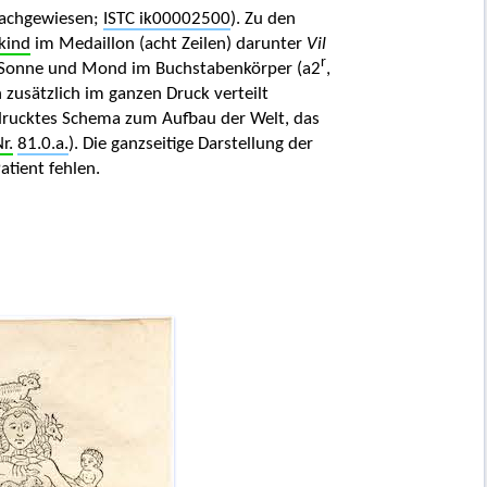
nachgewiesen;
ISTC ik00002500
). Zu den
kind
im Medaillon (acht Zeilen) darunter
Vil
r
mit Sonne und Mond im Buchstabenkörper (a2
,
n zusätzlich im ganzen Druck verteilt
drucktes Schema zum Aufbau der Welt, das
r.
81.0.a.
). Die ganzseitige Darstellung der
tient fehlen.