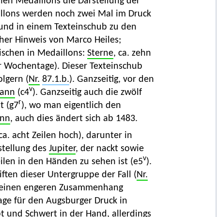
nen Medaillons die Darstellung der
illons werden noch zwei Mal im Druck
 und in einem Texteinschub zu den
her Hinweis von Marco Heiles;
ischen in Medaillons:
Sterne
, ca. zehn
r Wochentage). Dieser Texteinschub
lgern (
Nr.
87.1.b.
). Ganzseitig, vor den
v
mann
(c4
). Ganzseitig auch die zwölf
r
t (g7
), wo man eigentlich den
ann
, auch dies ändert sich ab 1483.
ca. acht Zeilen hoch), darunter in
rstellung des
Jupiter
, der nackt sowie
v
ilen in den Händen zu sehen ist (e5
).
ten dieser Untergruppe der Fall (
Nr.
einen engeren Zusammenhang
lage für den Augsburger Druck in
und Schwert in der Hand, allerdings