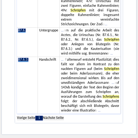
Rahmenlinien; 47v: Urinschau mit
zwei Figuren, einfache Rahmenlinien;
49v:
Schröpfen
mit drei Figuren,
doppelte Rahmenlinien; insgesamt
extrem vereinfachte
Strichzeichnungen. Der Zodia
87.6.
Untergruppe
em auf die praktische Arbeit des
Arztes, die Urinschau (Nr. 87.6.1., Nr.
87.6.2., Nr. 87.6.5.), das
Schröpfen
oder Anlegen von Blutegeln (Nr.
87.6.3.) und die Kauterisation (sie
wird mithilfe sog. Brennmänner
87.6.3.
Handschrift
Faltenwurf entsteht Plastizität; dies
fällt vor allem im Kontrast zu den
nackten Figuren auf (beim
Schröpfen
oder beim Aderlassmann), die eher
zweidimensional wirken. Bis auf den
unvollständigen Aderlassmann
auf
143vb kündigt der Text den Beginn der
Ausführungen zum Schröpfen an,
worauf die Darstellung des
Schröpfens
folgt; der abschließende Abschnitt
beschäftigt sich mit Blutegeln, davor
wieder eine Illustration:
Vorige Seite
1
Nächste Seite