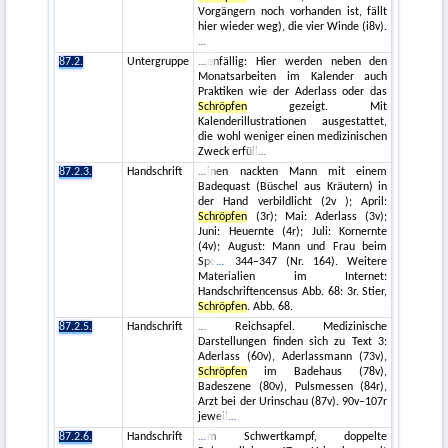
Vorgängern noch vorhanden ist, fällt
hier wieder weg), die vier Winde (i8v).
87.2.
Untergruppe
enfällig: Hier werden neben den
Monatsarbeiten im Kalender auch
Praktiken wie der Aderlass oder das
Schröpfen
gezeigt. Mit
Kalenderillustrationen ausgestattet,
die wohl weniger einen medizinischen
Zweck erfüll
87.2.3.
Handschrift
inen nackten Mann mit einem
Badequast (Büschel aus Kräutern) in
der Hand verbildlicht (2v ); April:
Schröpfen
(3r); Mai: Aderlass (3v);
Juni: Heuernte (4r); Juli: Kornernte
(4v); August: Mann und Frau beim
Spe
344–347 (Nr. 164). Weitere
Materialien im Internet:
Handschriftencensus Abb. 68: 3r. Stier,
Schröpfen
. Abb. 68.
87.2.5.
Handschrift
Reichsapfel. Medizinische
Darstellungen finden sich zu Text 3:
Aderlass (60v), Aderlassmann (73v),
Schröpfen
im Badehaus (78v),
Badeszene (80v), Pulsmessen (84r),
Arzt bei der Urinschau (87v). 90v–107r
jeweil
87.2.6.
Handschrift
m Schwertkampf, doppelte