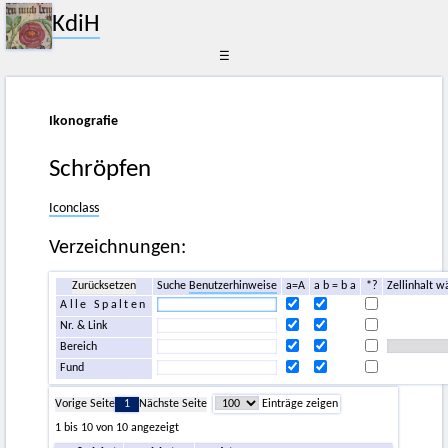
KdiH
☰
Ikonografie
Schröpfen
Iconclass
Verzeichnungen:
Zurücksetzen
Suche
Benutzerhinweise
a=A
a b = b a
*?
Zellinhalt w
Alle Spalten
Nr. & Link
Bereich
Fund
Vorige Seite
1
Nächste Seite
Einträge zeigen
1 bis 10 von 10 angezeigt