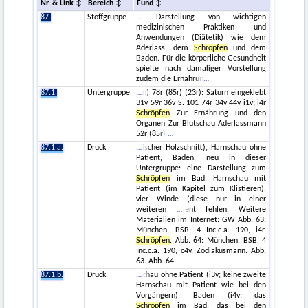
Nr. & Link
Bereich
Fund
87.
Stoffgruppe
Darstellung von wichtigen
medizinischen Praktiken und
Anwendungen (Diätetik) wie dem
Aderlass, dem
Schröpfen
und dem
Baden. Für die körperliche Gesundheit
spielte nach damaliger Vorstellung
zudem die Ernährun
87.1.
Untergruppe
n) 78r (85r) (23r): Saturn eingeklebt
31v 59r 36v S. 101 74r 34v 44v i1v; i4r
Schröpfen
Zur Ernährung und den
Organen Zur Blutschau Aderlassmann
52r (85r)
87.1.a.
Druck
ischer Holzschnitt), Harnschau ohne
Patient, Baden, neu in dieser
Untergruppe: eine Darstellung zum
Schröpfen
im Bad, Harnschau mit
Patient (im Kapitel zum Klistieren),
vier Winde (diese nur in einer
weiteren
ient fehlen. Weitere
Materialien im Internet: GW Abb. 63:
München, BSB, 4 Inc.c.a. 190, i4r.
Schröpfen
. Abb. 64: München, BSB, 4
Inc.c.a. 190, c4v. Zodiakusmann. Abb.
63. Abb. 64.
87.1.b.
Druck
chau ohne Patient (i3v; keine zweite
Harnschau mit Patient wie bei den
Vorgängern), Baden (i4v; das
Schröpfen
im Bad, das bei den