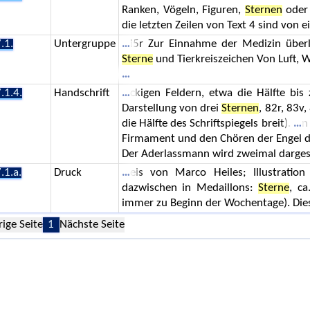
Ranken, Vögeln, Figuren,
Sternen
oder 
die letzten Zeilen von Text 4 sind von
.1.
Untergruppe
i5r Zur Einnahme der Medizin überl
Sterne
und Tierkreiszeichen Von Luft, Wi
.1.4.
Handschrift
ckigen Feldern, etwa die Hälfte bis
Darstellung von drei
Sternen
, 82r, 83v
die Hälfte des Schriftspiegels breit).
n
Firmament und den Chören der Engel 
Der Aderlassmann wird zweimal dargestel
.1.a.
Druck
eis von Marco Heiles; Illustratio
dazwischen in Medaillons:
Sterne
, ca
immer zu Beginn der Wochentage). Die
rige Seite
1
Nächste Seite