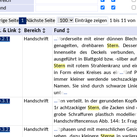
reich
und
rige Seite
1
Nächste Seite
Einträge zeigen
1 bis 11 von
. & Link
Bereich
Fund
.2.1.
Handschrift
Vorderseite mit einer dünnen Blechs
genagelten, drehbaren
Stern
. Desse
Innenseite des Deckels verbunden,
ausgeführt in Blattgold bzw. -silber a
Stern
mit rotem Strahlenkranz und e
in Form eines Kreises aus ein
fünf P
immer kleiner werdende sechszacki
Namen. Sie sind durch schwarze Linie
unte
.3.1.
Handschrift
ilen verteilt. In der gerundeten Kopf
1r achtzackiger
Stern
, die Zacken sind
grobe Schraffuren plastisch modellier
Handschriftencensus Abb. 144: 1r. Fra
.3.2.
Handschrift
itphasen und mit menschlichen Gesic
sehen, dazu kleinere
Sterne
in variier