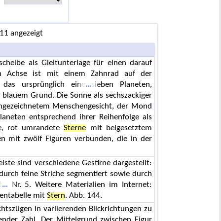
 11 angezeigt
cheibe als Gleitunterlage für einen darauf
n Achse ist mit einem Zahnrad auf der
 das ursprünglich eine
sieben Planeten,
uf blauem Grund. Die Sonne als sechszackiger
ingezeichnetem Menschengesicht, der Mond
laneten entsprechend ihrer Reihenfolge als
ge, rot umrandete
Sterne
mit beigesetztem
n mit zwölf Figuren verbunden, die in der
leiste sind verschiedene Gestirne dargestellt:
 durch feine Striche segmentiert sowie durch
t
Nr. 5. Weitere Materialien im Internet:
gentabelle mit
Stern
. Abb. 144.
htszügen in variierenden Blickrichtungen zu
ender Zahl. Der Mittelgrund zwischen Figur