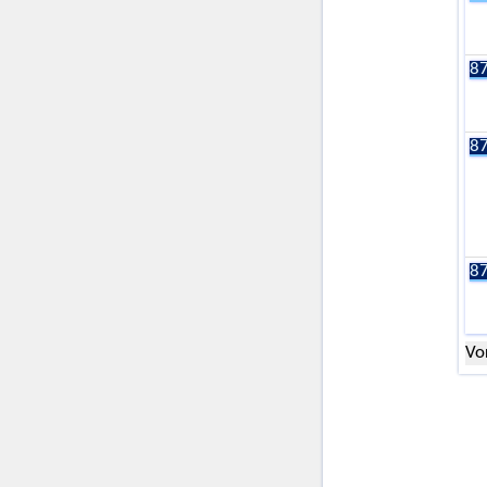
87
87
87
Vo