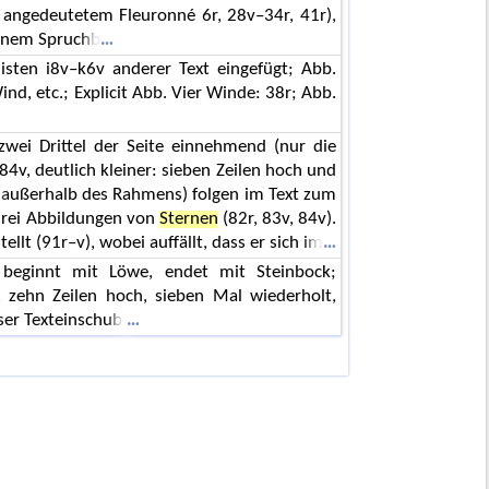
angedeutetem Fleuronné 6r, 28v–34r, 41r),
 einem Spruchb
isten i8v–k6v anderer Text eingefügt; Abb.
nd, etc.; Explicit Abb. Vier Winde: 38r; Abb.
 zwei Drittel der Seite einnehmend (nur die
, 84v, deutlich kleiner: sieben Zeilen hoch und
 außerhalb des Rahmens) folgen im Text zum
drei Abbildungen von
Sternen
(82r, 83v, 84v).
lt (91r–v), wobei auffällt, dass er sich im
n beginnt mit Löwe, endet mit Steinbock;
. zehn Zeilen hoch, sieben Mal wiederholt,
ser Texteinschub