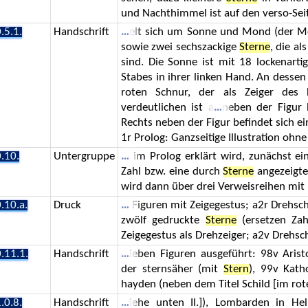
und Nachthimmel ist auf den verso-Sei
.5.1.
Handschrift
elt sich um Sonne und Mond (der Mo
sowie zwei sechszackige
Sterne
, die al
sind. Die Sonne ist mit 18 lockenarti
Stabes in ihrer linken Hand. An desse
roten Schnur, der als Zeiger des
verdeutlichen ist a
neben der Figur 
Rechts neben der Figur befindet sich e
1r Prolog: Ganzseitige Illustration oh
.10.
Untergruppe
im Prolog erklärt wird, zunächst ei
Zahl bzw. eine durch
Sterne
angezeigte
wird dann über drei Verweisreihen mi
.10.a.
Druck
Figuren mit Zeigegestus; a2r Drehsche
zwölf gedruckte
Sterne
(ersetzen Zah
Zeigegestus als Drehzeiger; a2v Drehsc
.11.1.
Handschrift
ieben Figuren ausgeführt: 98v Aristo
der sternsäher (mit
Stern
), 99v Kath
hayden (neben dem Titel Schild [im rot
.0.8.
Handschrift
iehe unten II.]), Lombarden in He