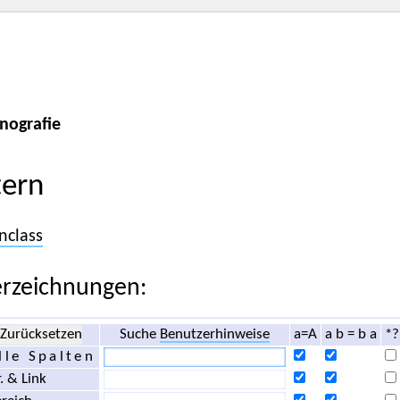
nografie
tern
nclass
rzeichnungen:
Zurücksetzen
Suche
Benutzerhinweise
a=A
a b = b a
*?
lle Spalten
. & Link