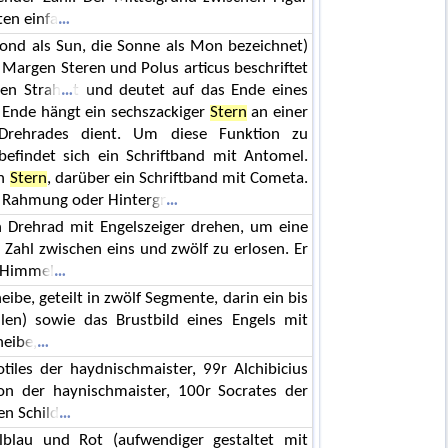
ten einfa
nd als Sun, die Sonne als Mon bezeichnet)
s Margen Steren und Polus articus beschriftet
gen Strah
t und deutet auf das Ende eines
n Ende hängt ein sechszackiger
Stern
an einer
 Drehrades dient. Um diese Funktion zu
befindet sich ein Schriftband mit Antomel.
in
Stern
, darüber ein Schriftband mit Cometa.
ne Rahmung oder Hintergr
n Drehrad mit Engelszeiger drehen, um eine
 Zahl zwischen eins und zwölf zu erlosen. Er
t Himmel
ibe, geteilt in zwölf Segmente, darin ein bis
len) sowie das Brustbild eines Engels mit
heibe,
tiles der haydnischmaister, 99r Alchibicius
on der haynischmaister, 100r Socrates der
en Schild
llblau und Rot (aufwendiger gestaltet mit