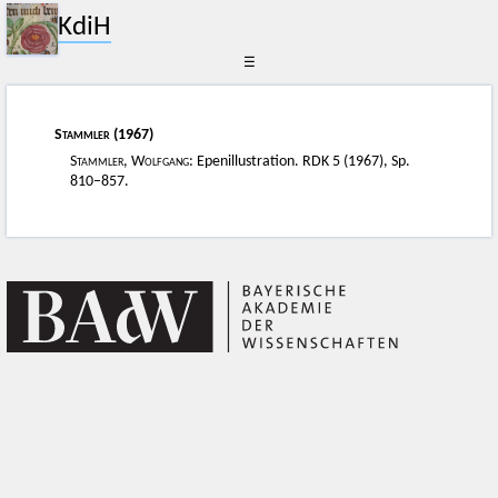
KdiH
☰
Stammler
(1967)
Stammler, Wolfgang
: Epenillustration. RDK 5 (1967), Sp.
810–857.