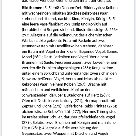
das Mauerwerk der Öfen und den Inhalt der Gefäße.
Bildthemen:
S. 51–68 ›Donum-Dei‹-Bilderzyklus: Kolben
mit wechselnden Inhalten (nacktes gekröntes Paar,
stehend und sitzend, nacktes Kind, Königin, König), S. 51
eine leere Vase flankiert von König und Königin auf
(heraldischen) Bergen stehend. Illustrationsfolge S. 263–
297: Allegorie auf die Vollendung des alchemistischen
Werks: nackte gekrönte Frau mit Fackeln auf zwei
Brunnenkästen mit Destillierkolben stehend, dahinter
ein Baum mit Vogel in der Krone, fliegende Vögel, Sonne,
Mond (263); Destillierkolben und Vögel über einem
Brunnen mit Säule, Figurengruppen, zwei Löwen, einem
werden die Pranken abgeschlagen (265); Konjunktion:
unter einem Spruchband untereinander zwei sich in den
Schwanz beißende Vögel, Venus und Mars als nacktes,
gekröntes Paar in einem Kolben (267); Drache mit
männlichem und weiblichem Kopf an den
Schwanzenden, darüber Bügelkrone auf Herz (269);
Ofen mit Destilliervorrichtung (271); Hermaphrodit mit
Zepter und Krone (273); luziferische Rebis-Trinität (275);
alchemistische Rebis-Trinität (277); Hermes Trimegistos
im Kreise seiner Schüler, darüber pfeilschießende Vögel
(279); Solutio: zwei Brunnen mit Königin und männlicher
Figur (281); Allegorie auf die Vereinigung der
Gegensätze: zwei Wappen mit Drachen und Vögeln