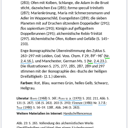
(283); Ofen mit Kolben, Schlange, die Adam in die Brust
sticht, dazwischen Eva (285);
forma speculi trinitatis
(287); Marienkrönung, Maria mit Schmerzensmann und
Adler im Wappenschild, Evangelisten (289); die sieben
Planeten mit auf Drachen sitzendem Doppeladler (291);
flos sapientium
(293); Königin auf geflügeltem
Doppelbrunnen (295); alchemistische Rebis-Trinität
(297). Alchemistische Öfen, Kolben und Gefäße (S. 145–
233).
Enge ikonographische Übereinstimmung des Zyklus S.
r
r
263–297 mit Leiden, Cod. Voss. Chym. F 29, 89
–96
(
Nr.
2.4.16.
), und Manchester, German Ms. 1 (
Nr.
2.4.23.
).
Die Illustrationen S. 275, 277, 285, 287, 289 und 297
stimmen mit der Ikonographie des ›Buchs der heiligen
Dreifaltigkeit‹ (2.1.) überein.
Farben:
Rot, Blau, warmes Grün, helles Gelb, Schwarz,
Hellgrau.
Literatur:
Buntz
(1968)
S. 36f.;
Ploss
u. a. (1970)
S. 202. 211, Abb. S.
131 (S. 267). 136 (S. 263). 203 (S. 293);
Firenze (1980)
Nr.
3.7.8.
;
Telle
(1980)
S. 56–59. 138f., Abb. 246 (S. 263).
Weitere Materialien im Internet:
Handschriftencensus
Abb. 23: S. 265. Vollendung des alchemistischen Werks