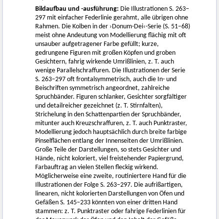
Bildaufbau und -ausführung:
Die Illustrationen S. 263–
297 mit einfacher Federlinie gerahmt, alle übrigen ohne
Rahmen. Die Kolben in der ›Donum-Dei‹-Serie (S. 51–68)
meist ohne Andeutung von Modellierung flächig mit oft
unsauber aufgetragener Farbe gefüllt; kurze,
gedrungene Figuren mit großen Köpfen und groben
Gesichtern, fahrig wirkende Umrißlinien, z. T. auch
wenige Parallelschraffuren. Die Illustrationen der Serie
S. 263–297 oft frontalsymmetrisch, auch die In- und
Beischriften symmetrisch angeordnet, zahlreiche
Spruchbänder. Figuren schlanker, Gesichter sorgfältiger
und detailreicher gezeichnet (z. T. Stirnfalten),
Strichelung in den Schattenpartien der Spruchbänder,
mitunter auch Kreuzschraffuren, z. T. auch Punktraster,
Modellierung jedoch hauptsächlich durch breite farbige
Pinselflächen entlang der Innenseiten der Umrißlinien.
Große Teile der Darstellungen, so stets Gesichter und
Hände, nicht koloriert, viel freistehender Papiergrund,
Farbauftrag an vielen Stellen fleckig wirkend.
Möglicherweise eine zweite, routiniertere Hand für die
Illustrationen der Folge S. 263–297. Die aufrißartigen,
linearen, nicht kolorierten Darstellungen von Öfen und
Gefäßen S. 145–233 könnten von einer dritten Hand
stammen: z. T. Punktraster oder fahrige Federlinien für