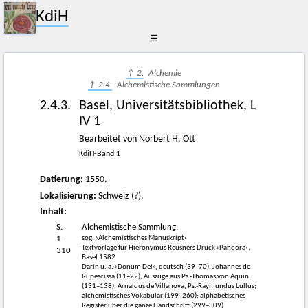
KdiH
☰
↑ 2.
Alchemie
↑ 2.4.
Alchemistische Sammlungen
2.4.3.
Basel, Universitätsbibliothek, L
IV 1
Bearbeitet von Norbert H. Ott
KdiH-Band 1
Datierung:
1550.
Lokalisierung:
Schweiz (?).
Inhalt:
S.
Alchemistische Sammlung,
sog. ›Alchemistisches Manuskript‹
1–
Textvorlage für Hieronymus Reusners Druck ›Pandora‹,
310
Basel 1582
Darin u. a. ›Donum Dei‹, deutsch (39–70), Johannes de
Rupescissa (11–22), Auszüge aus Ps.-Thomas von Aquin
(131–138), Arnaldus de Villanova, Ps.-Raymundus Lullus;
alchemistisches Vokabular (199–260); alphabetisches
Register über die ganze Handschrift (299–309)