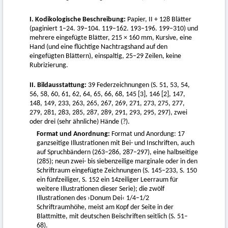
I. Kodikologische Beschreibung:
Papier, II + 128 Blätter
(paginiert 1–24. 39–104. 119–162. 193–196. 199–310) und
mehrere eingefügte Blätter, 215 × 160 mm, Kursive, eine
Hand (und eine flüchtige Nachtragshand auf den
eingefügten Blättern), einspaltig, 25–29 Zeilen, keine
Rubrizierung.
II. Bildausstattung:
39 Federzeichnungen (S. 51, 53, 54,
56, 58, 60, 61, 62, 64, 65, 66, 68, 145 [3], 146 [2], 147,
148, 149, 233, 263, 265, 267, 269, 271, 273, 275, 277,
279, 281, 283, 285, 287, 289, 291, 293, 295, 297), zwei
oder drei (sehr ähnliche) Hände (?).
Format und Anordnung:
Format und Anordung: 17
ganzseitige Illustrationen mit Bei- und Inschriften, auch
auf Spruchbändern (263–286, 287–297), eine halbseitige
(285); neun zwei- bis siebenzeilige marginale oder in den
Schriftraum eingefügte Zeichnungen (S. 145–233, S. 150
ein fünfzeiliger, S. 152 ein 14zeiliger Leerraum für
weitere Illustrationen dieser Serie); die zwölf
Illustrationen des ›Donum Dei‹ 1/4–1/2
Schriftraumhöhe, meist am Kopf der Seite in der
Blattmitte, mit deutschen Beischriften seitlich (S. 51–
68).