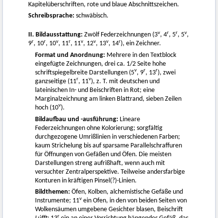
Kapitelüberschriften, rote und blaue Abschnittszeichen.
Schreibsprache:
schwäbisch.
v
r
r
v
II. Bildausstattung:
Zwölf Federzeichnungen (3
, 4
, 5
, 5
,
r
r
v
r
v
v
v
r
9
, 10
, 10
, 11
, 11
, 12
, 13
, 14
), ein Zeichner.
Format und Anordnung:
Mehrere in den Textblock
eingefügte Zeichnungen, drei ca. 1/2 Seite hohe
v
r
r
schriftspiegelbreite Darstellungen (5
, 9
, 13
), zwei
r
v
ganzseitige (11
, 11
), z. T. mit deutschen und
lateinischen In- und Beischriften in Rot; eine
Marginalzeichnung am linken Blattrand, sieben Zeilen
v
hoch (10
).
Bildaufbau und -ausführung:
Lineare
Federzeichnungen ohne Kolorierung; sorgfältig
durchgezogene Umrißlinien in verschiedenen Farben;
kaum Strichelung bis auf sparsame Parallelschraffuren
für Öffnungen von Gefäßen und Öfen. Die meisten
Darstellungen streng aufrißhaft, wenn auch mit
versuchter Zentralperspektive. Teilweise andersfarbige
Konturen in kräftigen Pinsel(?)-Linien.
Bildthemen:
Öfen, Kolben, alchemistische Gefäße und
v
Instrumente; 11
ein Ofen, in den von beiden Seiten von
Wolkensäumen umgebene Gesichter blasen, Beischrift
r