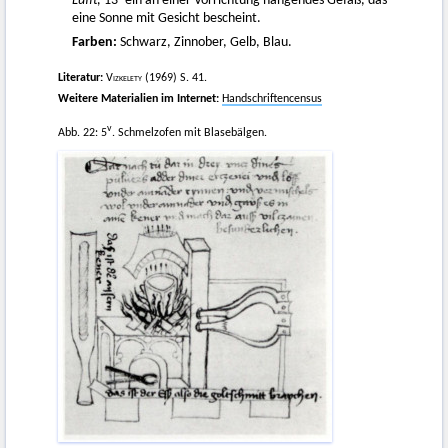
Lúfft;
13
ein an einer Vorrichtung hängendes Gefäß, das
eine Sonne mit Gesicht bescheint.
Farben:
Schwarz, Zinnober, Gelb, Blau.
Literatur:
Vizkelety
(1969) S. 41.
Weitere Materialien im Internet:
Handschriftencensus
v
Abb. 22: 5
. Schmelzofen mit Blasebälgen.