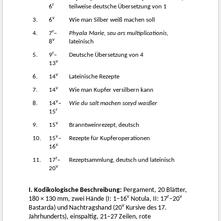
r
6
teilweise deutsche Übersetzung von 1
v
3.
6
Wie man Silber weiß machen soll
r
4.
7
–
Phyala Marie, seu ars multiplicationis,
v
8
lateinisch
r
5.
9
–
Deutsche Übersetzung von 4
v
13
v
6.
14
Lateinische Rezepte
v
7.
14
Wie man Kupfer versilbern kann
v
8.
14
–
Wie du salt machen sceyd wasßer
r
15
v
9.
15
Branntweinrezept, deutsch
v
10.
15
–
Rezepte für Kupferoperationen
v
16
r
11.
17
–
Rezeptsammlung, deutsch und lateinisch
v
20
I. Kodikologische Beschreibung:
Pergament, 20 Blätter,
v
r
v
180 × 130 mm, zwei Hände (I: 1–16
Notula, II: 17
–20
v
Bastarda) und Nachtragshand (20
Kursive des 17.
Jahrhunderts), einspaltig, 21–27 Zeilen, rote