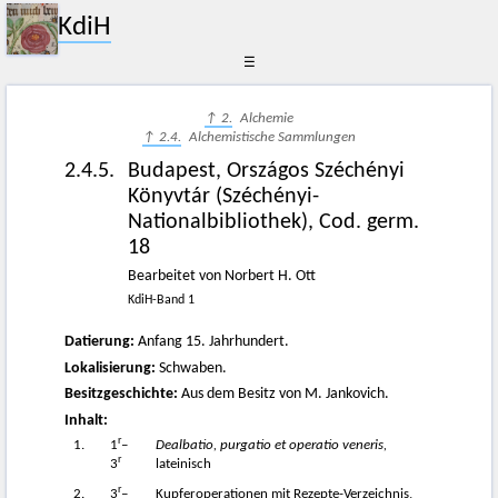
KdiH
☰
↑ 2.
Alchemie
↑ 2.4.
Alchemistische Sammlungen
2.4.5.
Budapest, Országos Széchényi
Könyvtár (Széchényi-
Nationalbibliothek), Cod. germ.
18
Bearbeitet von Norbert H. Ott
KdiH-Band 1
Datierung:
Anfang 15. Jahrhundert.
Lokalisierung:
Schwaben.
Besitzgeschichte:
Aus dem Besitz von M. Jankovich.
Inhalt:
r
1.
1
–
Dealbatio, purgatio et operatio veneris,
r
3
lateinisch
r
2.
3
–
Kupferoperationen mit Rezepte-Verzeichnis,