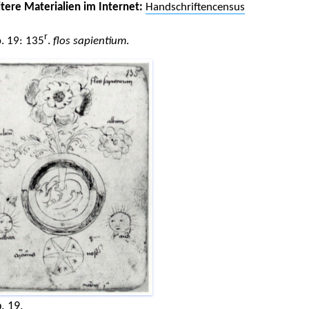
tere Materialien im Internet:
Handschriftencensus
r
. 19: 135
.
flos sapientium
.
. 19.