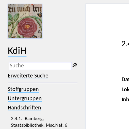
2.
KdiH
🔎︎
_
(der Unterstrich) ist Platzhalter für
Erweiterte Suche
genau ein Zeichen.
Da
%
(das Prozentzeichen) ist Platzhalter
Stoffgruppen
Lok
für kein, ein oder mehr als ein
Zeichen.
Untergruppen
Inh
Handschriften
2.4.1. Bamberg,
Staatsbibliothek, Msc.Nat. 6