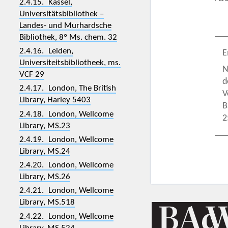
2.4.15. Kassel,
Universitätsbibliothek –
Landes- und Murhardsche
Bibliothek, 8º Ms. chem. 32
2.4.16. Leiden,
E
Universiteitsbibliotheek, ms.
N
VCF 29
d
2.4.17. London, The British
V
Library, Harley 5403
B
2.4.18. London, Wellcome
2
Library, MS.23
2.4.19. London, Wellcome
Library, MS.24
2.4.20. London, Wellcome
Library, MS.26
2.4.21. London, Wellcome
Library, MS.518
2.4.22. London, Wellcome