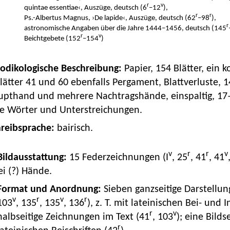
r
v
quintae essentiae‹, Auszüge, deutsch (6
–12
),
r
r
Ps.-Albertus Magnus, ›De lapide‹, Auszüge, deutsch (62
–98
),
r
astronomische Angaben über die Jahre 1444–1456, deutsch (145
r
v
Beichtgebete (152
–154
)
Kodikologische Beschreibung:
Papier, 154 Blätter, ein
Blätter 41 und 60 ebenfalls Pergament, Blattverluste,
pthand und mehrere Nachtragshände, einspaltig, 17–2
te Wörter und Unterstreichungen.
hreibsprache:
bairisch.
v
r
r
v
 Bildausstattung:
15 Federzeichnungen (I
, 25
, 41
, 41
i (?) Hände.
Format und Anordnung:
Sieben ganzseitige Darstellun
v
r
v
r
103
, 135
, 135
, 136
), z. T. mit lateinischen Bei- und
r
v
halbseitige Zeichnungen im Text (41
, 103
); eine Bild
r