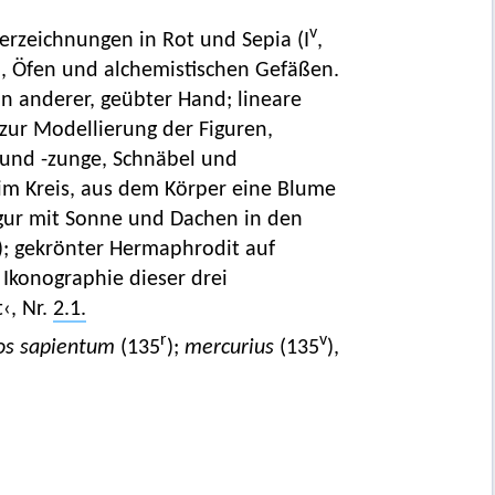
v
erzeichnungen in Rot und Sepia (I
,
en, Öfen und alchemistischen Gefäßen.
n anderer, geübter Hand; lineare
 zur Modellierung der Figuren,
und -zunge, Schnäbel und
im Kreis, aus dem Körper eine Blume
igur mit Sonne und Dachen in den
); gekrönter Hermaphrodit auf
r Ikonographie dieser drei
t‹, Nr.
2.1.
r
v
los sapientum
(135
);
mercurius
(135
),