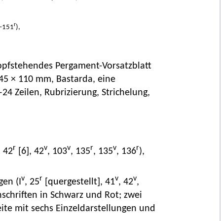
r
–151
),
 kopfstehendes Pergament-Vorsatzblatt
 145 × 110 mm, Bastarda, eine
4 Zeilen, Rubrizierung, Strichelung,
r
v
v
r
v
r
, 42
[6], 42
, 103
, 135
, 135
, 136
),
v
r
v
v
gen (I
, 25
[quergestellt], 41
, 42
,
 Inschriften in Schwarz und Rot; zwei
seite mit sechs Einzeldarstellungen und