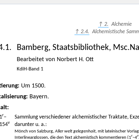
↑ 2.
Alchemie
↑ 2.4.
Alchemistische Sam
4.1.
Bamberg, Staatsbibliothek, Msc.Na
Bearbeitet von Norbert H. Ott
KdiH-Band 1
tierung:
Um 1500.
alisierung:
Bayern.
alt:
r
1
–
Sammlung verschiedener alchemistischer Traktate, Exze
v
154
darunter u. a.:
Mönch von Salzburg,
Aller welt gelegenhait,
mit lateinischer Vorla
r
r
Interlinearglossen, die den Text alchemistisch kommentieren (1
–4