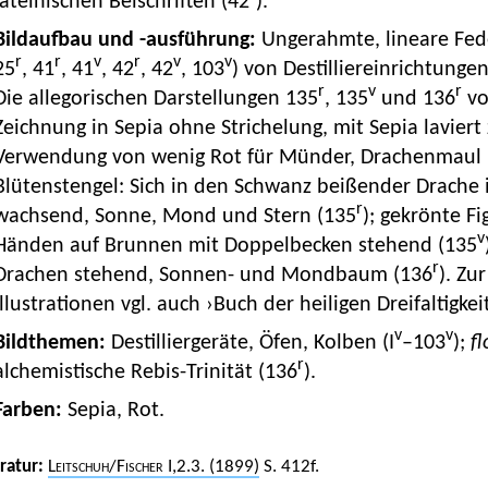
lateinischen Beischriften (42
).
Bildaufbau und -ausführung:
Ungerahmte, lineare Fed
r
r
v
r
v
v
25
, 41
, 41
, 42
, 42
, 103
) von Destilliereinrichtung
r
v
r
Die allegorischen Darstellungen 135
, 135
und 136
vo
Zeichnung in Sepia ohne Strichelung, mit Sepia laviert
Verwendung von wenig Rot für Münder, Drachenmaul 
Blütenstengel: Sich in den Schwanz beißender Drache 
r
wachsend, Sonne, Mond und Stern (135
); gekrönte F
v
Händen auf Brunnen mit Doppelbecken stehend (135
r
Drachen stehend, Sonnen- und Mondbaum (136
). Zu
Illustrationen vgl. auch ›Buch der heiligen Dreifaltigkei
v
v
Bildthemen:
Destilliergeräte, Öfen, Kolben (I
–103
);
f
r
alchemistische Rebis-Trinität (136
).
Farben:
Sepia, Rot.
eratur:
Leitschuh
/
Fischer
I,2.3. (1899)
S. 412f.