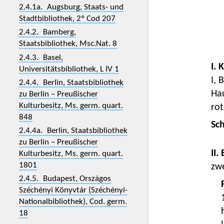
2.4.1a. Augsburg, Staats- und
Stadtbibliothek, 2º Cod 207
2.4.2. Bamberg,
Staatsbibliothek, Msc.Nat. 8
2.4.3. Basel,
I. 
Universitätsbibliothek, L IV 1
I, 
2.4.4. Berlin, Staatsbibliothek
Hau
zu Berlin – Preußischer
Kulturbesitz, Ms. germ. quart.
ro
848
Sc
2.4.4a. Berlin, Staatsbibliothek
zu Berlin – Preußischer
II.
Kulturbesitz, Ms. germ. quart.
1801
zwe
2.4.5. Budapest, Országos
Széchényi Könyvtár (Széchényi-
Nationalbibliothek), Cod. germ.
18