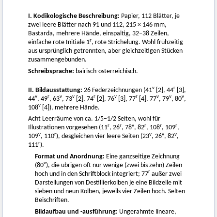
I. Kodikologische Beschreibung:
Papier, 112 Blätter, je
zwei leere Blätter nach 91 und 112, 215 × 146 mm,
Bastarda, mehrere Hände, einspaltig, 32–38 Zeilen,
r
einfache rote Initiale 1
, rote Strichelung. Wohl frühzeitig
aus ursprünglich getrennten, aber gleichzeitigen Stücken
zusammengebunden.
Schreibsprache:
bairisch-österreichisch.
v
r
II. Bildausstattung:
26 Federzeichnungen (41
[2], 44
[3],
v
r
v
v
r
v
r
v
v
v
44
, 49
, 63
, 73
[2], 74
[2], 76
[3], 77
[4], 77
, 79
, 80
,
v
108
[4]), mehrere Hände.
Acht Leerräume von ca. 1/5–1/2 Seiten, wohl für
r
r
v
r
r
r
Illustrationen vorgesehen (11
, 26
, 78
, 82
, 108
, 109
,
v
r
v
v
v
109
, 110
), desgleichen vier leere Seiten (23
, 26
, 82
,
r
111
).
Format und Anordnung:
Eine ganzseitige Zeichnung
v
(80
), die übrigen oft nur wenige (zwei bis zehn) Zeilen
r
hoch und in den Schriftblock integriert; 77
außer zwei
Darstellungen von Destillierkolben je eine Bildzeile mit
sieben und neun Kolben, jeweils vier Zeilen hoch. Selten
Beischriften.
Bildaufbau und -ausführung:
Ungerahmte lineare,