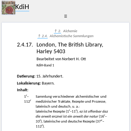
KdiH
☰
↑ 2.
Alchemie
↑ 2.4.
Alchemistische Sammlungen
2.4.17.
London, The British Library,
Harley 5403
Bearbeitet von Norbert H. Ott
KdiH-Band 1
Datierung:
15. Jahrhundert.
Lokalisierung:
Bayern.
Inhalt:
r
1
–
Sammlung verschiedener alchemistischer und
r
112
medizinischer Traktate, Rezepte und Prozesse,
lateinisch und deutsch, u. a.:
r
r
lateinische Rezepte (1
–11
),
ez ist offenbar daz
r
die arweit ercznei ist ein arweit der natur
(16
–
r
v
33
), lateinische und deutsche Rezepte (37
–
r
112
).