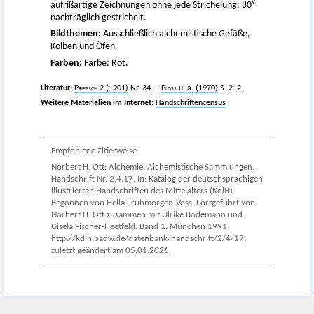
v
aufrißartige Zeichnungen ohne jede Strichelung; 80
nachträglich gestrichelt.
Bildthemen:
Ausschließlich alchemistische Gefäße,
Kolben und Öfen.
Farben:
Farbe: Rot.
Literatur:
Priebsch
2 (1901)
Nr. 34. –
Ploss
u. a. (1970)
S. 212.
Weitere Materialien im Internet:
Handschriftencensus
Empfohlene Zitierweise
Norbert H. Ott: Alchemie. Alchemistische Sammlungen.
Handschrift Nr. 2.4.17. In: Katalog der deutschsprachigen
illustrierten Handschriften des Mittelalters (KdiH).
Begonnen von Hella Frühmorgen-Voss. Fortgeführt von
Norbert H. Ott zusammen mit Ulrike Bodemann und
Gisela Fischer-Heetfeld. Band 1. München 1991.
http://kdih.badw.de/datenbank/handschrift/2/4/17;
zuletzt geändert am 05.01.2026.