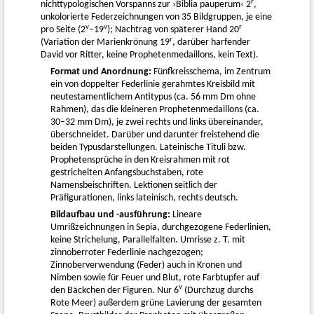
r
nichttypologischen Vorspanns zur ›Biblia pauperum‹ 2
,
unkolorierte Federzeichnungen von 35 Bildgruppen, je eine
v
v
r
pro Seite (2
–19
); Nachtrag von späterer Hand 20
r
(Variation der Marienkrönung 19
, darüber harfender
David vor Ritter, keine Prophetenmedaillons, kein Text).
Format und Anordnung:
Fünfkreisschema, im Zentrum
ein von doppelter Federlinie gerahmtes Kreisbild mit
neutestamentlichem Antitypus (ca. 56 mm Dm ohne
Rahmen), das die kleineren Prophetenmedaillons (ca.
30–32 mm Dm), je zwei rechts und links übereinander,
überschneidet. Darüber und darunter freistehend die
beiden Typusdarstellungen. Lateinische Tituli bzw.
Prophetensprüche in den Kreisrahmen mit rot
gestrichelten Anfangsbuchstaben, rote
Namensbeischriften. Lektionen seitlich der
Präfigurationen, links lateinisch, rechts deutsch.
Bildaufbau und -ausführung:
Lineare
Umrißzeichnungen in Sepia, durchgezogene Federlinien,
keine Strichelung, Parallelfalten. Umrisse z. T. mit
zinnoberroter Federlinie nachgezogen;
Zinnoberverwendung (Feder) auch in Kronen und
Nimben sowie für Feuer und Blut, rote Farbtupfer auf
v
den Bäckchen der Figuren. Nur 6
(Durchzug durchs
Rote Meer) außerdem grüne Lavierung der gesamten