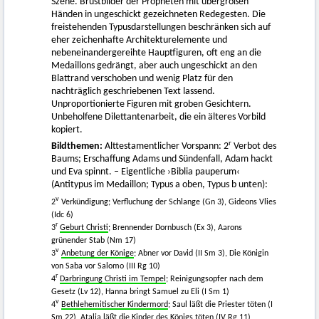
Szene. Brustbilder der Propheten mit übergroßen
Händen in ungeschickt gezeichneten Redegesten. Die
freistehenden Typusdarstellungen beschränken sich auf
eher zeichenhafte Architekturelemente und
nebeneinandergereihte Hauptfiguren, oft eng an die
Medaillons gedrängt, aber auch ungeschickt an den
Blattrand verschoben und wenig Platz für den
nachträglich geschriebenen Text lassend.
Unproportionierte Figuren mit groben Gesichtern.
Unbeholfene Dilettantenarbeit, die ein älteres Vorbild
kopiert.
r
Bildthemen:
Alttestamentlicher Vorspann: 2
Verbot des
Baums; Erschaffung Adams und Sündenfall, Adam hackt
und Eva spinnt. – Eigentliche ›Biblia pauperum‹
(Antitypus im Medaillon; Typus a oben, Typus b unten):
v
2
Verkündigung; Verfluchung der Schlange (Gn 3), Gideons Vlies
(Idc 6)
r
3
Geburt Christi
; Brennender Dornbusch (Ex 3), Aarons
grünender Stab (Nm 17)
v
3
Anbetung der Könige
; Abner vor David (II Sm 3), Die Königin
von Saba vor Salomo (III Rg 10)
r
4
Darbringung Christi im Tempel
; Reinigungsopfer nach dem
Gesetz (Lv 12), Hanna bringt Samuel zu Eli (I Sm 1)
v
4
Bethlehemitischer Kindermord
; Saul läßt die Priester töten (I
Sm 22), Atalja läßt die Kinder des Königs töten (IV Rg 11)