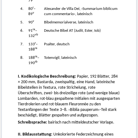
79
r
4.
80
–
Alexander de Villa Dei, ›Summarium biblicum
v
89
cum commentario‹, lateinisch
v
5.
90
Bibelmemorialverse, lateinisch
ra
6.
91
–
Deutsche Bibel AT (Judit, Ester, Iob)
vb
132
r
7.
133
–
Psalter, deutsch
ra
188
ra
8.
188
–
Totenvigil, lateinisch
rb
190
I. Kodikologische Beschreibung:
Papier, 192 Blätter, 284
× 200 mm, Bastarda, zweispaltig, eine Hand, lateinische
Bibelstellen in Textura, rote Strichelung, rote
Überschriften, zwei- bis dreizeilige rote (und wenige blaue)
Lombarden, rot-blau gespaltene Initialen mit ausgesparten
Tierdrolerien und rot-blauem Fleuronnée zu den
Textanfängen der Texte 3–8. ›Biblia pauperum‹-Teil stark
beschädigt, Blätter gespalten und aufgezogen.
Schreibsprache:
bairisch nach mitteldeutscher Vorlage.
II. Bildausstattung:
Unkolorierte Federzeichnung eines