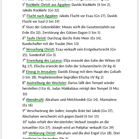
r
5
Rückkehr Christi aus Ägypten
; Davids Rückkehr (II Sm 2),
Jakobs Rückkehr (Gn 32)
v
5
Flucht nach Ägypten
; Jakobs Flucht vor Esau (Gn 27), Davids
Flucht vor Saul (I Sm 19)
r
6
Sturz der Götzenbilder; Moses wirft die Gesetzestafeln zur
Erde (Ex 32), Zerstörung des Götzen Dagon (I Sm 5)
v
6
Taufe Christi
; Durchzug durchs Rote Meer (Ex 14),
Kundschafter mit der Traube (Nm 13)
r
7
Versuchung Christi
; Esau verkauft sein Erstgeburtsrecht (Gn
25), Sündenfall (Gn 3)
v
7
Erweckung des Lazarus
; Elija erweckt den Sohn der Witwe (III
Rg 17), Elischa erweckt den Sohn der Schunemiterin (IV Rg 4)
r
8
Einzug in Jerusalem
; Davids Einzug mit dem Haupt des Goliath
(I Sm 18), Prophetensöhne begrüßen Elischa (IV Rg 2)
v
8
Austreibung der Wechsler
; Darius läßt den Tempel wieder
herstellen (I Esr 6), Judas Makkabäus reinigt den Tempel (II Mcc
10)
r
9
Abendmahl
; Abraham und Melchisedek (Gn 14), Mannalese
(Ex 16)
v
9
Verschwörung der Juden; Josephs Bote bei Jakob (Gn 37),
Abschalom verschwört sich gegen David (II Sm 15)
r
10
Judas erhält den Verräterlohn; Verkauf Josephs an die
Ismaeliter (Gn 37), Joseph wird an Potiphar verkauft (Gn 39)
v
10
Verklärung Christi
; Abraham und die drei Engel (Gn 18), Drei
Jünglinge im Feuerofen (Dn 3)