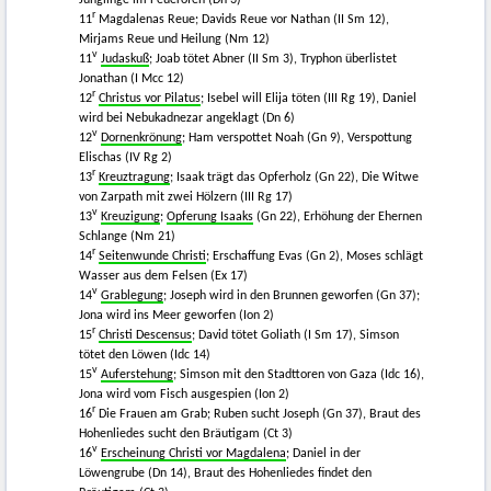
r
11
Magdalenas Reue; Davids Reue vor Nathan (II Sm 12),
Mirjams Reue und Heilung (Nm 12)
v
11
Judaskuß
; Joab tötet Abner (II Sm 3), Tryphon überlistet
Jonathan (I Mcc 12)
r
12
Christus vor Pilatus
; Isebel will Elija töten (III Rg 19), Daniel
wird bei Nebukadnezar angeklagt (Dn 6)
v
12
Dornenkrönung
; Ham verspottet Noah (Gn 9), Verspottung
Elischas (IV Rg 2)
r
13
Kreuztragung
; Isaak trägt das Opferholz (Gn 22), Die Witwe
von Zarpath mit zwei Hölzern (III Rg 17)
v
13
Kreuzigung
;
Opferung Isaaks
(Gn 22), Erhöhung der Ehernen
Schlange (Nm 21)
r
14
Seitenwunde Christi
; Erschaffung Evas (Gn 2), Moses schlägt
Wasser aus dem Felsen (Ex 17)
v
14
Grablegung
; Joseph wird in den Brunnen geworfen (Gn 37);
Jona wird ins Meer geworfen (Ion 2)
r
15
Christi Descensus
; David tötet Goliath (I Sm 17), Simson
tötet den Löwen (Idc 14)
v
15
Auferstehung
; Simson mit den Stadttoren von Gaza (Idc 16),
Jona wird vom Fisch ausgespien (Ion 2)
r
16
Die Frauen am Grab; Ruben sucht Joseph (Gn 37), Braut des
Hohenliedes sucht den Bräutigam (Ct 3)
v
16
Erscheinung Christi vor Magdalena
; Daniel in der
Löwengrube (Dn 14), Braut des Hohenliedes findet den