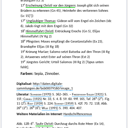
Bräutigam (Ct 3)
r
17
Erscheinung Christi vor den Jüngern
; Joseph gibt sich seinen
Brüdern zu erkennen (Gn 45), Heimkehr des verlorenen Sohnes
(Lc 15[!])
v
17
Ungläubiger Thomas
; Gideon will vom Engel ein Zeichen (Idc
6), Jakob ringt mit dem Engel (Gn 32)
r
18
Himmelfahrt Christi
; Entrückung Enochs (Gn 5), Elijas
Himmelfahrt (IV Rg 2)
v
18
Pfingsten; Moses empfängt die Gesetzestafeln (Ex 23),
Brandopfer Elijas (III Rg 18)
r
19
Krönung Mariae; Salomo setzt Batseba auf den Thron (III Rg
2), Artaxerxes setzt Ester auf seinen Thron (Est 2)
v
19
Jüngstes Gericht; Urteil Salomos (III Rg 2) [Typus unten
fehlt].
Farben:
Sepia, Zinnober.
Digitalisat:
http://daten.digitale-
sammlungen.de/bsb00079160/image_1
Literatur:
Schneider
(1970)
S. 362–365. –
Friedemann-Soller
(1921)
S.
a
v
15f.;
Cornell
(1925)
Nr. 33, S. 4. 8. 59. 60. 99f. 165, Taf. 26
(2
). Fig.
r
11 (2
);
Rost
(1939)
S. 224;
Schmidt
(1959)
S. 42f. 70. 72. 118, Abb.
a
v
b
r
26
(2
). 26
(6
);
Wulf
(1991)
S. 390. 404. 407.
Weitere Materialien im Internet:
Handschriftencensus
v
Abb. 128: 6
.
Taufe Christi
; Durchzug durchs Rote Meer (Ex 14),