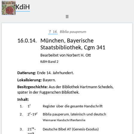
KdiH
☰
↑ 16.
Biblia pauperum
16.0.14.
München, Bayerische
Staatsbibliothek, Cgm 341
Bearbeitet von Norbert H. Ott
KdiH-Band 2
Datierung:
Ende 14. Jahrhundert.
Lokalisierung:
Bayern.
Besitzgeschichte:
Aus der Bibliothek Hartmann Schedels,
später in der Fuggerschen Bibliothek.
Inhalt:
r
1.
1
Register über die gesamte Handschrift
r
r
2.
2
–19
Biblia pauperum, lateinisch und deutsch
Weimarer Handschriftenfamilie
ra
3.
21
–
Deutsche Bibel AT (Genesis-Exodus)
ra