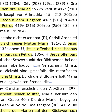
H 33) 128vb 406v (208) 199rau (239) 343rb
ch den drei Marien
192vb Verlust 412r (210)
ich Joseph von Arimathia 415r (212) 203rbo
ch Jacobus dem Jüngeren
418r (215) 204vau
h Petrus
419v (216) 205rbo (250) 132r (-)
mmaus 195rb 42
tabe nicht erkennbar (I?), Christi Abschied
rt sich seiner Mutter Maria
, 131v: D,
Jesus
 132r oben: U,
Jesus offenbart sich Jacobus
fenbart sich Petrus
, 135v: H,
Jesus offenbart
utlicher Schwerpunkt der Bildthemen bei der
assion überhaupt n
ie Versuchung Christi.
 Vielzahl sind gleichfalls die mehrfachen
ung Christi
. Durch die Bildfolge erhält Maria
der ausgewählten Szenen, die
6v Christus erscheint den Altvätern, 397r
scheint seiner Mutter
, Maria berührt den
n am Grabe, 404r Die drei Marien begegnen
Grab, 406v Noli me tangere (38), 411v Die
scheint den Marien auf dem Rückweg nach