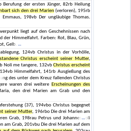
Berufung der ersten Jünger, 82rb Heilung
enbart sich den drei Marien
(verloren), 195rb
h Emmaus, 198vb Der ungläubige Thomas.
chwerpunkt liegt auf den Geschehnissen nach
 der Himmelfahrt. Farben: Rot, Blau, Grün,
ot, Gelb.
blegung, 124vb Christus in der Vorhölle,
standene Christus erscheint seiner Mutter
,
vb Noli me tangere, 132vb
Christus erscheint
 134vb Himmelfahrt, 141rb Ausgießung des
ung des unter dem Kreuz fallenden Christus
ere waren drei weitere
Erscheinungen des
aria, den drei Marien am Grab und den
uferstehung (37), 194vbo Christus begegnet
nt seiner Mutter
, 196rbo Die drei Marien am
eren Grab, 198rau Petrus und Johannes
oli
en am Grab, 201vbu Die drei Marien auf dem
en auf dem Rückweg nach Jerusalem
, 202rau