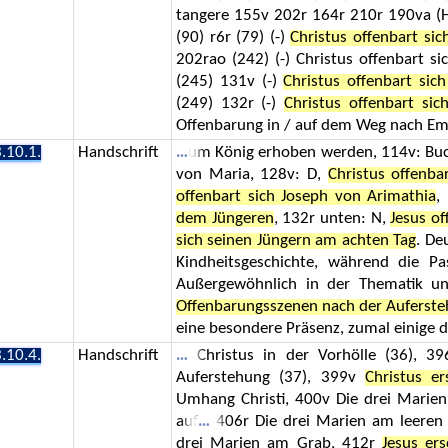
tangere 155v 202r 164r 210r 190va (
(90) r6r (79) (-)
Christus offenbart si
202rao (242) (-) Christus offenbart s
(245) 131v (-)
Christus offenbart si
(249) 132r (-)
Christus offenbart sic
Offenbarung in / auf dem Weg nach E
.10.1.
Handschrift
um König erhoben werden, 114v: Buchs
von Maria, 128v: D,
Christus offenba
offenbart sich Joseph von Arimathia
,
dem Jüngeren
, 132r unten: N,
Jesus of
sich seinen Jüngern am achten Tag
. De
Kindheitsgeschichte, während die P
Außergewöhnlich in der Thematik und
Offenbarungsszenen nach der Aufersteh
eine besondere Präsenz, zumal einige 
.10.4.
Handschrift
Christus in der Vorhölle (36), 39
Auferstehung (37), 399v
Christus er
Umhang Christi, 400v Die drei Marie
auf
406r Die drei Marien am leeren 
drei Marien am Grab, 412r
Jesus er