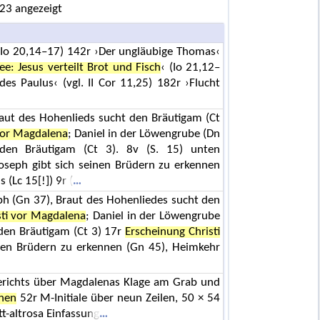
 23 angezeigt
(Io 20,14–17) 142r ›Der ungläubige Thomas‹
e: Jesus verteilt Brot und Fisch
‹ (Io 21,12–
des Paulus‹ (vgl. II Cor 11,25) 182r ›Flucht
raut des Hohenlieds sucht den Bräutigam (Ct
vor Magdalena
; Daniel in der Löwengrube (Dn
 den Bräutigam (Ct 3). 8v (S. 15) unten
Joseph gibt sich seinen Brüdern zu erkennen
(Lc 15[!]) 9r (
h (Gn 37), Braut des Hohenliedes sucht den
sti vor Magdalena
; Daniel in der Löwengrube
 den Bräutigam (Ct 3) 17r
Erscheinung Christi
inen Brüdern zu erkennen (Gn 45), Heimkehr
erichts über Magdalenas Klage am Grab und
nen
52r M-Initiale über neun Zeilen, 50 × 54
t-altrosa Einfassung