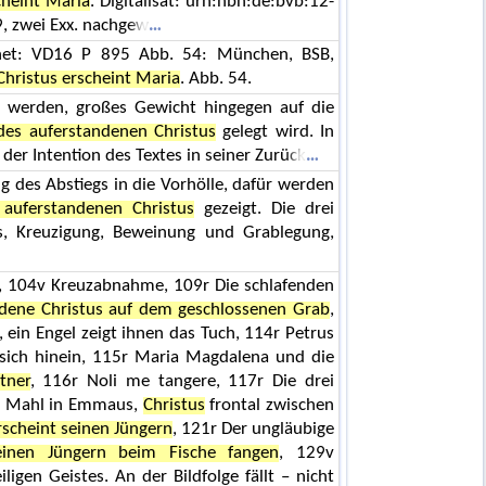
cheint Maria
. Digitalisat: urn:nbn:de:bvb:12-
, zwei Exx. nachgew
rnet: VD16 P 895 Abb. 54: München, BSB,
Christus erscheint Maria
. Abb. 54.
llt werden, großes Gewicht hingegen auf die
des auferstandenen Christus
gelegt wird. In
n der Intention des Textes in seiner Zurück
ng des Abstiegs in die Vorhölle, dafür werden
 auferstandenen Christus
gezeigt. Die drei
us, Kreuzigung, Beweinung und Grablegung,
e, 104v Kreuzabnahme, 109r Die schlafenden
ndene Christus auf dem geschlossenen Grab
,
 ein Engel zeigt ihnen das Tuch, 114r Petrus
sich hinein, 115r Maria Magdalena und die
tner
, 116r Noli me tangere, 117r Die drei
v Mahl in Emmaus,
Christus
frontal zwischen
rscheint seinen Jüngern
, 121r Der ungläubige
seinen Jüngern beim Fische fangen
, 129v
igen Geistes. An der Bildfolge fällt – nicht