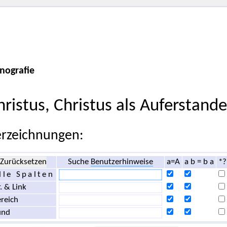
nografie
hristus, Christus als Auferstand
rzeichnungen:
Zurücksetzen
Suche
Benutzerhinweise
a=A
a b = b a
*?
lle Spalten
. & Link
reich
und