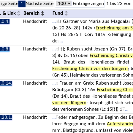
rige Seite
1
Nächste Seite
Einträge zeigen
1 bis 23 von
. & Link
Bereich
Fund
.0.4.
Handschrift
als Gärtner vor Maria aus Magdala‹ 
(Io 20,26–28) 142v ›
Erscheinung am Se
13) Hs 28/5 II Cor: 181v ›Steinigung 
des
.0.8.
Handschrift
ellt]; Ruben sucht Joseph (Gn 37), B
3) 8v (S. 15) oben
Erscheinung Christi 
14), Braut des Hohenliedes findet
Erscheinung Christi vor den Jüngern
; 
(Gn 45), Heimkehr des verlorenen Sohns 
.0.14.
Handschrift
e Frauen am Grab; Ruben sucht Josep
Bräutigam (Ct 3) 16v
Erscheinung Chri
(Dn 14), Braut des Hohenliedes findet
vor den Jüngern
; Joseph gibt sich se
des verlorenen Sohnes (Lc 15[!]) 17
.23.1.
Handschrift
Feder nachgezogen. Zu Beginn des B
ihrer Begegnung mit dem
Auferstande
mm, Blattgoldgrund, umfasst von violet