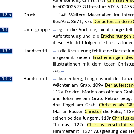
Auferstehung Christi, N7r
Christus ers
bsb00003527-3 Literatur: VD16 B 4759
.12.b.
Druck
14f. Weitere Materialien im Inte
Res/Asc. 3671, K7r.
Der auferstandene 
.13.
Untergruppe
ieg in die Vorhölle, nicht dargeste
Auferstehung und die
Erscheinungen 
dieser Hinsicht folgen die Illustratione
.13.1.
Handschrift
n die Kreuzigung fehlt eine Darstellu
insgesamt sieben
Erscheinungen des
Illustrationen mit dem toten Christ
zeig
.13.3.
Handschrift
alvarienberg, Longinus mit der Lanz
Wächter am Grab, 109v
Der aufersta
112v Die drei Marien am offenen Grab,
und Johannes am Grab, Petrus beugt 
drei Engel am Grab,
Christus als Gär
Marien küssen
Christus
die Füße, 118
seinen beiden Jüngern, 119r
Christus e
Thomas, 122r
Christus erscheint 
Himmelfahrt, 132r Ausgießung des Heil