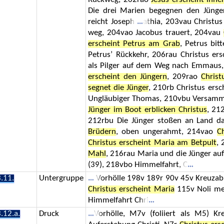
Die drei Marien begegnen den Jünger
reicht Joseph
athia, 203vau Christu
weg, 204vao Jacobus trauert, 204vau
erscheint Petrus am Grab
, Petrus bit
Petrus’ Rückkehr, 206rau Christus ers
als Pilger auf dem Weg nach Emmau
erscheint den Jüngern
, 209rao
Christ
segnet die Jünger
, 210rb Christus ers
Ungläubiger Thomas, 210vbu Versamml
Jünger im Boot erblicken Christus
, 21
212rbu Die Jünger stoßen an Land 
Brüdern
, oben ungerahmt, 214vao
C
Christus erscheint Maria am Betpult
,
Mahl
, 216rau Maria und die Jünger a
(39), 218vbo Himmelfahrt, C
.11.
Untergruppe
Vorhölle 198v 189r 90v 45v Kreuza
Christus erscheint Maria
115v Noli me
Himmelfahrt Chri
.12.a.
Druck
Vorhölle, M7v (foliiert als M5) K