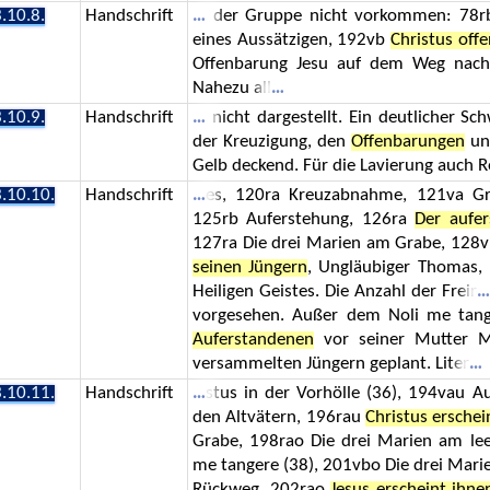
.10.8.
Handschrift
der Gruppe nicht vorkommen: 78rb 
eines Aussätzigen, 192vb
Christus off
Offenbarung Jesu auf dem Weg nac
Nahezu all
.10.9.
Handschrift
nicht dargestellt. Ein deutlicher S
der Kreuzigung, den
Offenbarungen
und
Gelb deckend. Für die Lavierung auch R
.10.10.
Handschrift
es, 120ra Kreuzabnahme, 121va Gra
125rb Auferstehung, 126ra
Der aufer
127ra Die drei Marien am Grabe, 128
seinen Jüngern
, Ungläubiger Thomas,
Heiligen Geistes. Die Anzahl der Freir
vorgesehen. Außer dem Noli me tang
Auferstandenen
vor seiner Mutter M
versammelten Jüngern geplant. Liter
.10.11.
Handschrift
stus in der Vorhölle (36), 194vau A
den Altvätern, 196rau
Christus erschei
Grabe, 198rao Die drei Marien am le
me tangere (38), 201vbo Die drei Mari
Rückweg, 202rao
Jesus erscheint ihn