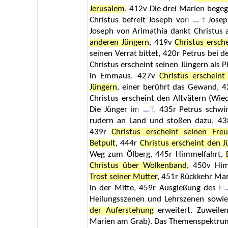
Jerusalem
, 412v Die drei Marien begeg
Christus befreit Joseph von
rt Jose
Joseph von Arimathia dankt Christus 
anderen Jüngern
, 419v
Christus ersch
seinen Verrat bittet, 420r Petrus bei 
Christus erscheint seinen Jüngern als
in Emmaus, 427v
Christus erschein
Jüngern
, einer berührt das Gewand, 
Christus erscheint den Altvätern (Wi
Die Jünger im
ff, 435r Petrus schw
rudern an Land und stoßen dazu, 4
439r
Christus erscheint seinen Fre
Betpult
, 444r
Christus erscheint den 
Weg zum Ölberg, 445r Himmelfahrt,
Christus über Wolkenband
, 450v Hi
Trost seiner Mutter
, 451r Rückkehr Mar
in der Mitte, 459r Ausgießung des H
Heilungsszenen und Lehrszenen sowie
der Auferstehung
erweitert. Zuweile
Marien am Grab). Das Themenspektru