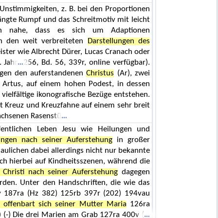
 Unstimmigkeiten, z. B. bei den Proportionen
ängte Rumpf und das Schreitmotiv mit leicht
gen nahe, dass es sich um Adaptionen
on den weit verbreiteten
Darstellungen des
ster wie Albrecht Dürer, Lucas Cranach oder
 Jahr
256, Bd. 56, 339r, online verfügbar).
igen den auferstandenen
Christus
(Ar), zwei
 Artus, auf einem hohen Podest, in dessen
vielfältige ikonografische Bezüge entstehen.
 Kreuz und Kreuzfahne auf einem sehr breit
achsenen Rasenstü
fentlichen Leben Jesu wie Heilungen und
ungen nach seiner Auferstehung
in großer
haulichen dabei allerdings nicht nur bekannte
ich hierbei auf Kindheitsszenen, während die
 Christi nach seiner Auferstehung
dagegen
rden. Unter den Handschriften, die wie das
6v 187ra (Hz 382) 125rb 397r (202) 194vau
s offenbart sich seiner Mutter Maria
126ra
 (-) Die drei Marien am Grab 127ra 400v (