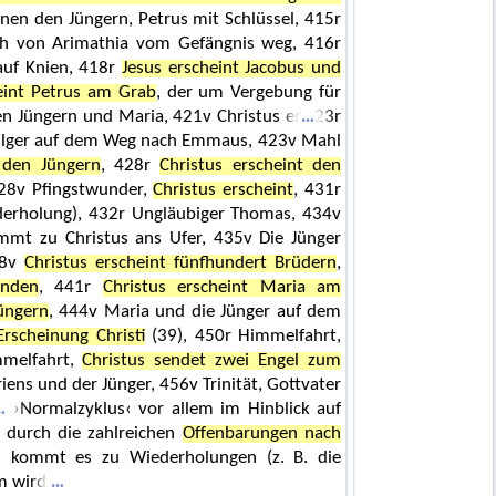
nen den Jüngern, Petrus mit Schlüssel, 415r
ph von Arimathia vom Gefängnis weg, 416r
auf Knien, 418r
Jesus erscheint Jacobus und
eint Petrus am Grab
, der um Vergebung für
den Jüngern und Maria, 421v Christus er
23r
 Pilger auf dem Weg nach Emmaus, 423v Mahl
t den Jüngern
, 428r
Christus erscheint den
428v Pfingstwunder,
Christus erscheint
, 431r
ederholung), 432r Ungläubiger Thomas, 434v
immt zu Christus ans Ufer, 435v Die Jünger
38v
Christus erscheint fünfhundert Brüdern
,
unden
, 441r
Christus erscheint Maria am
Jüngern
, 444v Maria und die Jünger auf dem
Erscheinung Christi
(39), 450r Himmelfahrt,
mmelfahrt,
Christus sendet zwei Engel zum
iens und der Jünger, 456v Trinität, Gottvater
›Normalzyklus‹ vor allem im Hinblick auf
 durch die zahlreichen
Offenbarungen nach
n kommt es zu Wiederholungen (z. B. die
m wird