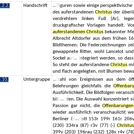
.2.2.
Handschrift
Figuren sowie einige perspektivische
des auferstandenen
Christus
der überl
verdrehtem linken Fuß (Ar), le
druckgrafischer Vorlagen handelt. V
auferstandenen Christus
bekannter Mei
Albrecht Altdorfer aus dem frühen 16.
Bildthemen: Die Federzeichnungen ze
gewappnete Ritter, wohl Lancelot und
Sockel auf
integriert werden, so dass 
So steht der auferstandene
Christus
mit
und flach angelegten, mit Blumen bew
.10.
Untergruppe
lzahl von Ereignissen aus dem öf
Belehrungen gleichfalls die
Offenbar
Ausführlichkeit. Die Bildfolgen veransc
bibl
rden. Die Auswahl konzentriert s
Passion gar nicht, die
Offenbarungen
wieder ausführlich veranschaulicht we
Berliner Ex
risti 153r 199r 161r 20
(230) 334ra (87) r3v (77) (-)
Christu
399v (203) 196rau (232) 128v r4v (78)