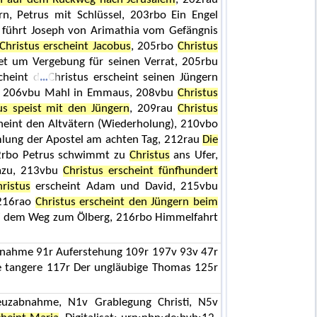
n, Petrus mit Schlüssel, 203rbo Ein Engel
s führt Joseph von Arimathia vom Gefängnis
Christus erscheint Jacobus
, 205rbo
Christus
tet um Vergebung für seinen Verrat, 205rbu
cheint d
Christus erscheint seinen Jüngern
s, 206vbu Mahl in Emmaus, 208vbu
Christus
us speist mit den Jüngern
, 209rau
Christus
cheint den Altvätern (Wiederholung), 210vbo
ung der Apostel am achten Tag, 212rau
Die
2rbo Petrus schwimmt zu
Christus
ans Ufer,
dazu, 213vbu
Christus erscheint fünfhundert
hristus
erscheint Adam und David, 215vbu
 216rao
Christus erscheint den Jüngern beim
uf dem Weg zum Ölberg, 216rbo Himmelfahrt
bnahme 91r Auferstehung 109r 197v 93v 47r
 tangere 117r Der ungläubige Thomas 125r
reuzabnahme, N1v Grablegung Christi, N5v