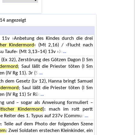
 14 angezeigt
 11v ›Anbetung des Kindes durch die drei
cher Kindermord
‹ (Mt 2,16) / ›Flucht nach
esu Taufe‹ (Mt 3,13–14) 13v ›Je
 (Ex 32), Zerstörung des Götzen Dagon (I Sm
ndermord
; Saul läßt die Priester töten (I Sm
n (IV Rg 11). 3r (S.
ach dem Gesetz (Lv 12), Hanna bringt Samuel
indermord
; Saul läßt die Priester töten (I Sm
ten (IV Rg 11) 5r Rüc
g und – sogar als Anweisung formuliert –
itischer Kindermord
): mach im rott pertt
he Reiter des 1. Typus auf 237v (Commun
ße: Teile auf dem Photo der folgenden Szene
hem
: Zwei Soldaten erstechen Kleinkinder, ein