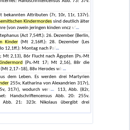
Internet: Handschriftencensus Abb. 73: 37v.
t bekannten Attributen (7r, 10r, 11r, 137r).
ehemitischen Kindermordes
sind deutlich älter
ahre (von zwein jeringen kinden vncz vf
Stephanus (Act 7,54ff.): 26. Dezember (Berlin,
n Kinder
(Mt 2,16ff.): 28. Dezember (Les
Io 12,1ff.): Montag nach Pal
7; Mt 2,13), 86r Flucht nach Ägypten (Ps.-Mt
 Kindermord
(Ps.-Mt 17; Mt 2,16), 88r die
 (Mt 2,17–18), 88v Herodes wir
aus dem Leben. Es werden drei Martyrien
inder
255v, Katharina von Alexandrien 317r),
5v, 317r), wodurch vers
. 113, Abb. (82r,
net: Handschriftencensus Abb. 20: 255v.
. Abb. 21: 323r. Nikolaus übergibt drei