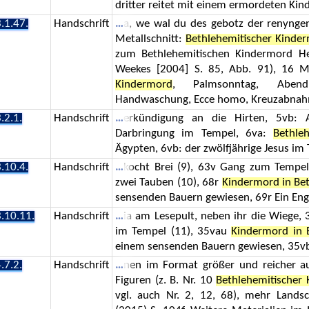
dritter reitet mit einem ermordeten Kind
.1.47.
Handschrift
a, we wal du des gebotz der renynge
Metallschnitt:
Bethlehemitischer Kinde
zum Bethlehemitischen Kindermord He
Weekes [2004] S. 85, Abb. 91), 16 Me
Kindermord
, Palmsonntag, Abend
Handwaschung, Ecce homo, Kreuzabnah
.2.1.
Handschrift
erkündigung an die Hirten, 5vb: A
Darbringung im Tempel, 6va:
Bethle
Ägypten, 6vb: der zwölfjährige Jesus im 
.10.4.
Handschrift
kocht Brei (9), 63v Gang zum Tempel
zwei Tauben (10), 68r
Kindermord in Be
sensenden Bauern gewiesen, 69r Ein Enge
.10.11.
Handschrift
ia am Lesepult, neben ihr die Wiege
im Tempel (11), 35vau
Kindermord in 
einem sensenden Bauern gewiesen, 35vbu
.7.2.
Handschrift
nen im Format größer und reicher au
Figuren (z. B. Nr. 10
Bethlehemitischer
vgl. auch Nr. 2, 12, 68), mehr Lands