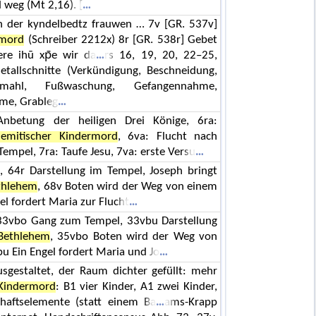
 weg (Mt 2,16). [
n der kyndelbedtz frauwen … 7v [GR. 537v]
rmord
(Schreiber 2212x) 8r [GR. 538r] Gebet
re ihū xp̄e wir da
rs 16, 19, 20, 22–25,
tallschnitte (Verkündigung, Beschneidung,
mahl, Fußwaschung, Gefangennahme,
me, Grableg
nbetung der heiligen Drei Könige, 6ra:
hemitischer Kindermord
, 6va: Flucht nach
Tempel, 7ra: Taufe Jesu, 7va: erste Versu
, 64r Darstellung im Tempel, Joseph bringt
thlehem
, 68v Boten wird der Weg von einem
l fordert Maria zur Flucht
, 33vbo Gang zum Tempel, 33vbu Darstellung
Bethlehem
, 35vbo Boten wird der Weg von
 Ein Engel fordert Maria und Jo
sgestaltet, der Raum dichter gefüllt: mehr
 Kindermord
: B1 vier Kinder, A1 zwei Kinder,
chaftselemente (statt einem Ba
ams-Krapp