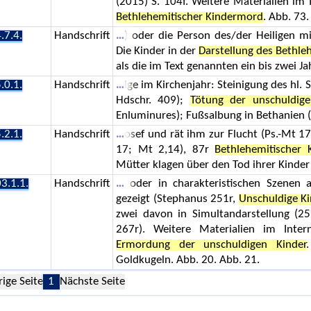
(2015) S. 104f. Weitere Materialien im 
Bethlehemitischer Kindermord
. Abb. 73.
.7.4.
Handschrift
) oder die Person des/der Heiligen mi
Die Kinder in der
Darstellung des Bethl
als die im Text genannten ein bis zwei J
.0.1.
Handschrift
lge im Kirchenjahr: Steinigung des hl. 
Hdschr. 409);
Tötung der unschuldige
Enluminures); Fußsalbung in Bethanien (
.2.1.
Handschrift
osef und rät ihm zur Flucht (Ps.-Mt 1
17; Mt 2,14), 87r
Bethlehemitischer
Mütter klagen über den Tod ihrer Kinder
3.1.1.
Handschrift
oder in charakteristischen Szenen 
gezeigt (Stephanus 251r,
Unschuldige K
zwei davon in Simultandarstellung (25
267r). Weitere Materialien im Inter
Ermordung der unschuldigen Kinder
Goldkugeln. Abb. 20. Abb. 21.
rige Seite
1
Nächste Seite