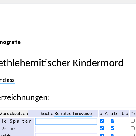
nografie
ethlehemitischer Kindermord
nclass
rzeichnungen:
Zurücksetzen
Suche
Benutzerhinweise
a=A
a b = b a
*?
lle Spalten
. & Link