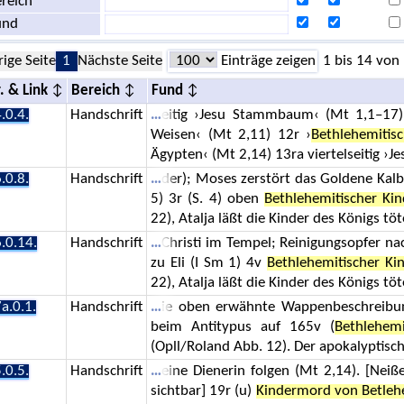
reich
und
rige Seite
1
Nächste Seite
Einträge zeigen
1 bis 14 von
. & Link
Bereich
Fund
.0.4.
Handschrift
eitig ›Jesu Stammbaum‹ (Mt 1,1–17)
Weisen‹ (Mt 2,11) 12r ›
Bethlehemitis
Ägypten‹ (Mt 2,14) 13ra viertelseitig ›J
.0.8.
Handschrift
der); Moses zerstört das Goldene Kalb
5) 3r (S. 4) oben
Bethlehemitischer Ki
22), Atalja läßt die Kinder des Königs töte
.0.14.
Handschrift
Christi im Tempel; Reinigungsopfer n
zu Eli (I Sm 1) 4v
Bethlehemitischer K
22), Atalja läßt die Kinder des Königs tö
a.0.1.
Handschrift
ie oben erwähnte Wappenbeschreibun
beim Antitypus auf 165v (
Bethlehem
(Opll/Roland Abb. 12). Der apokalyptisc
.0.5.
Handschrift
eine Dienerin folgen (Mt 2,14). [Nei
sichtbar] 19r (u)
Kindermord von Betle