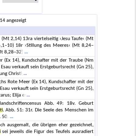
 14 angezeigt
 (Mt 2,14) 13ra viertelseitig ›Jesu Taufe‹ (Mt
4,1–10) 18r ›Stillung des Meeres‹ (Mt 8,24–
Mt 8,28–32)
er (Ex 14), Kundschafter mit der Traube (Nm
; Esau verkauft sein Erstgeburtsrecht (Gn 25),
ung Christi;
chs Rote Meer (Ex 14), Kundschafter mit der
 Esau verkauft sein Erstgeburtsrecht (Gn 25),
rus; Elija er
Handschriftencensus Abb. 49: 18v. Geburt
ti
. Abb. 51: 31r. Die Seele des Menschen im
. 50.
lich ausgemalt, die übrigen eher gezeichnet,
i
sei jeweils die Figur des Teufels ausradiert