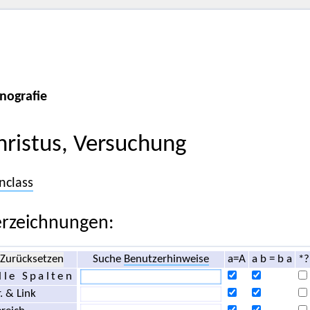
nografie
hristus, Versuchung
nclass
rzeichnungen:
Zurücksetzen
Suche
Benutzerhinweise
a=A
a b = b a
*?
lle Spalten
. & Link