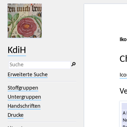
Iko
KdiH
C
🔎︎
_
(der Unterstrich) ist Platzhalter für
Erweiterte Suche
Ico
genau ein Zeichen.
%
(das Prozentzeichen) ist Platzhalter
Stoffgruppen
für kein, ein oder mehr als ein
Ve
Zeichen.
Untergruppen
Handschriften
A
Drucke
Nr