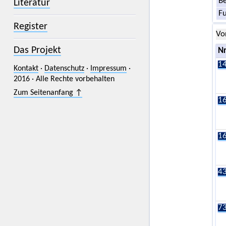
Be
Literatur
F
Register
Vo
Das Projekt
Nr
14
Kontakt
·
Datenschutz
·
Impressum
·
2016 · Alle Rechte vorbehalten
Zum Seitenanfang ↑
16
16
43
73