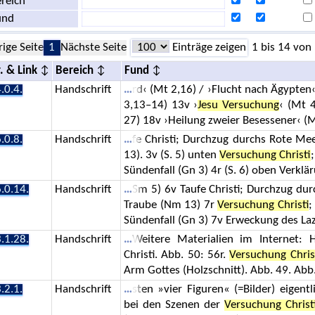
reich
und
rige Seite
1
Nächste Seite
Einträge zeigen
1 bis 14 von
. & Link
Bereich
Fund
.0.4.
Handschrift
rd‹ (Mt 2,16) / ›Flucht nach Ägypten‹
3,13–14) 13v ›
Jesu Versuchung
‹ (Mt 
27) 18v ›Heilung zweier Besessener‹ (
.0.8.
Handschrift
fe Christi; Durchzug durchs Rote Me
13). 3v (S. 5) unten
Versuchung Christi
Sündenfall (Gn 3) 4r (S. 6) oben Verklär
.0.14.
Handschrift
Sm 5) 6v Taufe Christi; Durchzug dur
Traube (Nm 13) 7r
Versuchung Christi
;
Sündenfall (Gn 3) 7v Erweckung des Laza
.1.28.
Handschrift
Weitere Materialien im Internet: 
Christi. Abb. 50: 56r.
Versuchung Chris
Arm Gottes (Holzschnitt). Abb. 49. Abb
.2.1.
Handschrift
sten »vier Figuren« (=Bilder) eigent
bei den Szenen der
Versuchung Christ