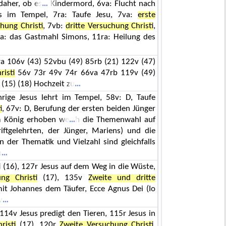
 daher, ob es
Kindermord, 6va: Flucht nach
us im Tempel, 7ra: Taufe Jesu, 7va:
erste
hung Christi
, 7vb:
dritte Versuchung Christi
,
ra: das Gastmahl Simons, 11ra: Heilung des
ra 106v (43) 52vbu (49) 85rb (21) 122v (47)
risti
56v 73r 49v 74r 66va 47rb 119v (49)
 (15) (18) Hochzeit zu
hrige Jesus lehrt im Tempel, 58v: D, Taufe
i
, 67v: D, Berufung der ersten beiden Jünger
um König erhoben we
h die Themenwahl auf
iftgelehrten, der Jünger, Mariens) und die
n der Thematik und Vielzahl sind gleichfalls
a
i (16), 127r Jesus auf dem Weg in die Wüste,
ng Christi
(17), 135v
Zweite und dritte
it Johannes dem Täufer, Ecce Agnus Dei (Io
v
, 114v Jesus predigt den Tieren, 115r Jesus in
risti
(17), 120r
Zweite Versuchung Christi
,