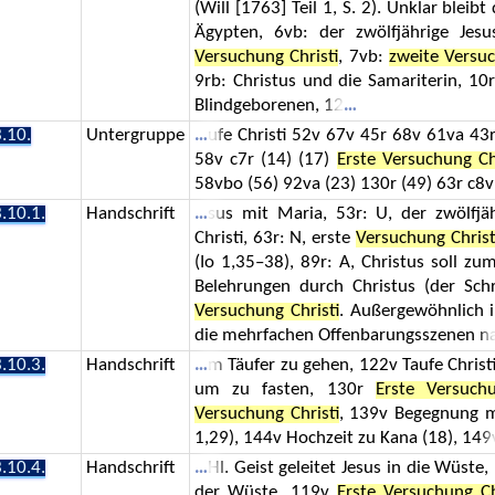
(Will [1763] Teil 1, S. 2). Unklar bleibt
Ägypten, 6vb: der zwölfjährige Jes
Versuchung Christi
, 7vb:
zweite Versuc
9rb: Christus und die Samariterin, 10
Blindgeborenen, 12
.10.
Untergruppe
ufe Christi 52v 67v 45r 68v 61va 43
58v c7r (14) (17)
Erste Versuchung Ch
58vbo (56) 92va (23) 130r (49) 63r c8v
.10.1.
Handschrift
sus mit Maria, 53r: U, der zwölfjä
Christi, 63r: N, erste
Versuchung Christ
(Io 1,35–38), 89r: A, Christus soll z
Belehrungen durch Christus (der Schr
Versuchung Christi
. Außergewöhnlich i
die mehrfachen Offenbarungsszenen n
.10.3.
Handschrift
m Täufer zu gehen, 122v Taufe Christ
um zu fasten, 130r
Erste Versuchu
Versuchung Christi
, 139v Begegnung m
1,29), 144v Hochzeit zu Kana (18), 149
.10.4.
Handschrift
Hl. Geist geleitet Jesus in die Wüste
der Wüste, 119v
Erste Versuchung Ch