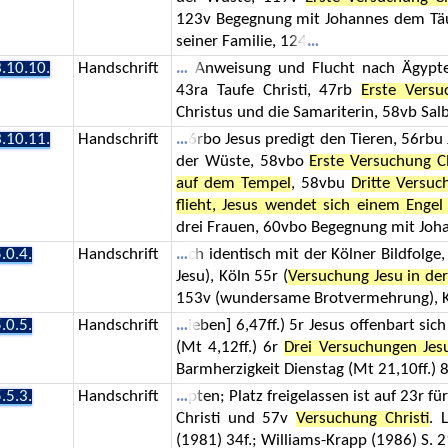
123v Begegnung mit Johannes dem Täuf
seiner Familie, 124
.10.10.
Handschrift
Anweisung und Flucht nach Ägypten
43ra Taufe Christi, 47rb
Erste Versu
Christus und die Samariterin, 58vb Sa
.10.11.
Handschrift
6rbo Jesus predigt den Tieren, 56rbu 
der Wüste, 58vbo
Erste Versuchung Ch
auf dem Tempel
, 58vbu
Dritte Versuc
flieht, Jesus wendet sich einem Engel
drei Frauen, 60vbo Begegnung mit Joh
.0.4.
Handschrift
ch identisch mit der Kölner Bildfolge
Jesu), Köln 55r (
Versuchung Jesu in de
153v (wundersame Brotvermehrung), Kö
.0.5.
Handschrift
ieben] 6,47ff.) 5r Jesus offenbart si
(Mt 4,12ff.) 6r
Drei Versuchungen Jes
Barmherzigkeit Dienstag (Mt 21,10ff.) 8
.5.3.
Handschrift
pten; Platz freigelassen ist auf 23r 
Christi und 57v
Versuchung Christi
. 
(1981) 34f.; Williams-Krapp (1986) S. 