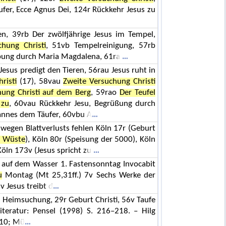
er, Ecce Agnus Dei, 124r Rückkehr Jesus zu
, 39rb Der zwölfjährige Jesus im Tempel,
chung Christi
, 51vb Tempelreinigung, 57rb
lbung durch Maria Magdalena, 61ra
Jesus predigt den Tieren, 56rau Jesus ruht in
risti
(17), 58vau
Zweite Versuchung Christi
hung Christi auf dem Berg
, 59rao
Der Teufel
 zu
, 60vau Rückkehr Jesu, Begrüßung durch
annes dem Täufer, 60vbu A
, wegen Blattverlusts fehlen Köln 17r (Geburt
r Wüste
), Köln 80r (Speisung der 5000), Köln
ln 173v (Jesus spricht zu
ch auf dem Wasser 1. Fastensonntag Invocabit
u
Montag (Mt 25,31ff.) 7v Sechs Werke der
v Jesus treibt d
für Heimsuchung, 29r Geburt Christi, 56v Taufe
Literatur: Pensel (1998) S. 216–218. – Hilg
210; Mü