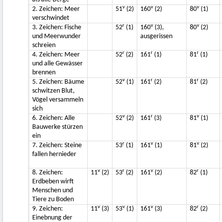
v
v
v
2. Zeichen: Meer
51
(2)
160
(2)
80
(1)
verschwindet
r
v
v
3. Zeichen: Fische
52
(1)
160
(3),
80
(2)
und Meerwunder
ausgerissen
schreien
r
r
r
4. Zeichen: Meer
52
(2)
161
(1)
81
(1)
und alle Gewässer
brennen
v
r
r
5. Zeichen: Bäume
52
(1)
161
(2)
81
(2)
schwitzen Blut,
Vögel versammeln
sich
v
r
v
6. Zeichen: Alle
52
(2)
161
(3)
81
(1)
Bauwerke stürzen
ein
r
v
v
7. Zeichen: Steine
53
(1)
161
(1)
81
(2)
fallen hernieder
v
r
v
r
8. Zeichen:
11
(2)
53
(2)
161
(2)
82
(1)
Erdbeben wirft
Menschen und
Tiere zu Boden
v
v
v
r
9. Zeichen:
11
(3)
53
(1)
161
(3)
82
(2)
Einebnung der