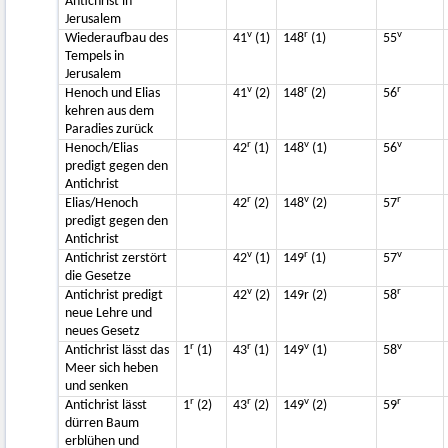
Antichrist in
Jerusalem
v
r
v
Wiederaufbau des
41
(1)
148
(1)
55
Tempels in
Jerusalem
v
r
r
Henoch und Elias
41
(2)
148
(2)
56
kehren aus dem
Paradies zurück
r
v
v
Henoch/Elias
42
(1)
148
(1)
56
predigt gegen den
Antichrist
r
v
r
Elias/Henoch
42
(2)
148
(2)
57
predigt gegen den
Antichrist
v
r
v
Antichrist zerstört
42
(1)
149
(1)
57
die Gesetze
v
r
Antichrist predigt
42
(2)
149r (2)
58
neue Lehre und
neues Gesetz
r
r
v
v
Antichrist lässt das
1
(1)
43
(1)
149
(1)
58
Meer sich heben
und senken
r
r
v
r
Antichrist lässt
1
(2)
43
(2)
149
(2)
59
dürren Baum
erblühen und