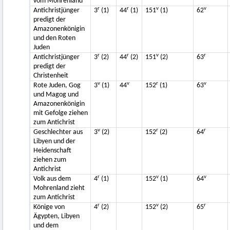
vom Mohrenland
r
r
v
v
Antichristjünger
3
(1)
44
(1)
151
(1)
62
predigt der
Amazonenkönigin
und den Roten
Juden
r
r
v
r
Antichristjünger
3
(2)
44
(2)
151
(2)
63
predigt der
Christenheit
v
v
r
v
Rote Juden, Gog
3
(1)
44
152
(1)
63
und Magog und
Amazonenkönigin
mit Gefolge ziehen
zum Antichrist
v
r
r
Geschlechter aus
3
(2)
152
(2)
64
Libyen und der
Heidenschaft
ziehen zum
Antichrist
r
v
v
Volk aus dem
4
(1)
152
(1)
64
Mohrenland zieht
zum Antichrist
r
v
r
Könige von
4
(2)
152
(2)
65
Ägypten, Libyen
und dem