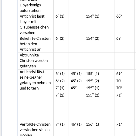
Libyerkönigs
auferstehen
r
v
v
Antichrist lässt
6
(1)
154
(1)
68
Libyer mit
Glaubenszeichen
versehen
r
v
r
Bekehrte Christen
6
(2)
154
(2)
69
beten den
Antichrist an
Abtrünnige
-
-
-
-
Christen werden
gefangen
Antichrist lässt
v
r
r
v
6
(1)
45
(1)
155
(1)
69
seine Gegner
v
r
r
r
6
(2)
45
(2)
155
(2)
70
gefangen nehmen
r
v
v
v
7
(1)
45
155
(1)
70
und foltern
r
v
r
7
(2)
155
(2)
71
v
r
r
v
Verfolgte Christen
7
(1)
46
(1)
156
(1)
71
verstecken sich in
Höhlen