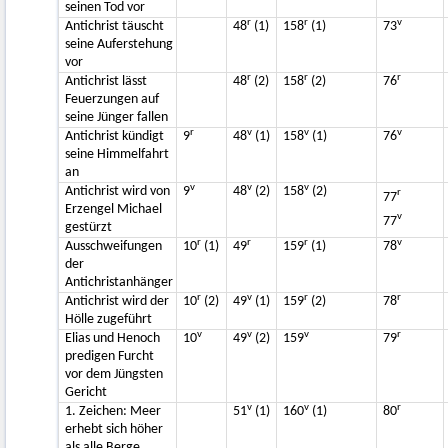
seinen Tod vor
r
r
v
Antichrist täuscht
48
(1)
158
(1)
73
seine Auferstehung
vor
r
r
r
Antichrist lässt
48
(2)
158
(2)
76
Feuerzungen auf
seine Jünger fallen
r
v
v
v
Antichrist kündigt
9
48
(1)
158
(1)
76
seine Himmelfahrt
an
v
v
v
Antichrist wird von
9
48
(2)
158
(2)
r
77
Erzengel Michael
v
77
gestürzt
r
r
r
v
Ausschweifungen
10
(1)
49
159
(1)
78
der
Antichristanhänger
r
v
r
r
Antichrist wird der
10
(2)
49
(1)
159
(2)
78
Hölle zugeführt
v
v
v
r
Elias und Henoch
10
49
(2)
159
79
predigen Furcht
vor dem Jüngsten
Gericht
v
v
r
1. Zeichen: Meer
51
(1)
160
(1)
80
erhebt sich höher
als alle Berge