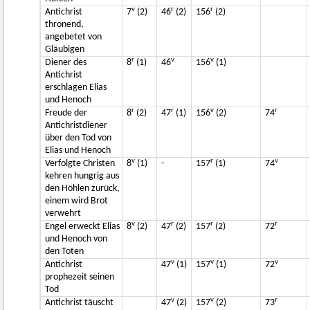
v
r
r
Antichrist
7
(2)
46
(2)
156
(2)
thronend,
angebetet von
Gläubigen
r
v
v
Diener des
8
(1)
46
156
(1)
Antichrist
erschlagen Elias
und Henoch
r
r
v
r
Freude der
8
(2)
47
(1)
156
(2)
74
Antichristdiener
über den Tod von
Elias und Henoch
v
r
v
Verfolgte Christen
8
(1)
-
157
(1)
74
kehren hungrig aus
den Höhlen zurück,
einem wird Brot
verwehrt
v
r
r
r
Engel erweckt Elias
8
(2)
47
(2)
157
(2)
72
und Henoch von
den Toten
v
v
v
Antichrist
47
(1)
157
(1)
72
prophezeit seinen
Tod
v
v
r
Antichrist täuscht
47
(2)
157
(2)
73