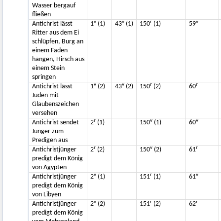
Wasser bergauf
fließen
v
v
r
v
Antichrist lässt
1
(1)
43
(1)
150
(1)
59
Ritter aus dem Ei
schlüpfen, Burg an
einem Faden
hängen, Hirsch aus
einem Stein
springen
v
v
r
r
Antichrist lässt
1
(2)
43
(2)
150
(2)
60
Juden mit
Glaubenszeichen
versehen
r
v
v
Antichrist sendet
2
(1)
150
(1)
60
Jünger zum
Predigen aus
r
v
r
Antichristjünger
2
(2)
150
(2)
61
predigt dem König
von Ägypten
v
r
v
Antichristjünger
2
(1)
151
(1)
61
predigt dem König
von Libyen
v
r
r
Antichristjünger
2
(2)
151
(2)
62
predigt dem König