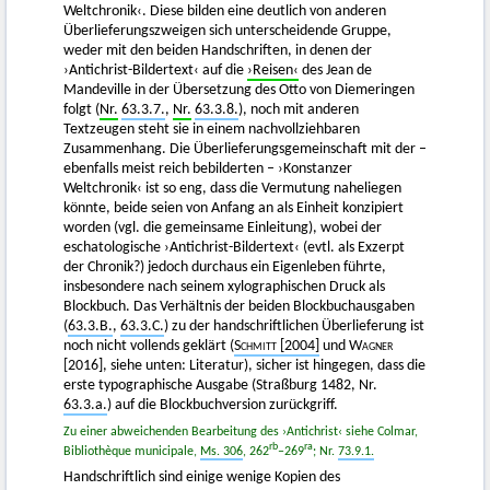
Weltchronik‹. Diese bilden eine deutlich von anderen
Überlieferungszweigen sich unterscheidende Gruppe,
weder mit den beiden Handschriften, in denen der
›Antichrist-Bildertext‹ auf die
›Reisen‹
des Jean de
Mandeville in der Übersetzung des Otto von Diemeringen
folgt (
Nr.
63.3.7.
,
Nr.
63.3.8.
), noch mit anderen
Textzeugen steht sie in einem nachvollziehbaren
Zusammenhang. Die Überlieferungsgemeinschaft mit der –
ebenfalls meist reich bebilderten – ›Konstanzer
Weltchronik‹ ist so eng, dass die Vermutung naheliegen
könnte, beide seien von Anfang an als Einheit konzipiert
worden (vgl. die gemeinsame Einleitung), wobei der
eschatologische ›Antichrist-Bildertext‹ (evtl. als Exzerpt
der Chronik?) jedoch durchaus ein Eigenleben führte,
insbesondere nach seinem xylographischen Druck als
Blockbuch. Das Verhältnis der beiden Blockbuchausgaben
(
63.3.B.
,
63.3.C.
) zu der handschriftlichen Überlieferung ist
noch nicht vollends geklärt (
Schmitt
[2004]
und
Wagner
[2016]
, siehe unten: Literatur), sicher ist hingegen, dass die
erste typographische Ausgabe (Straßburg 1482, Nr.
63.3.a.
) auf die Blockbuchversion zurückgriff.
Zu einer abweichenden Bearbeitung des ›Antichrist‹ siehe Colmar,
rb
ra
Bibliothèque municipale,
Ms. 306
, 262
–269
; Nr.
73.9.1.
Handschriftlich sind einige wenige Kopien des