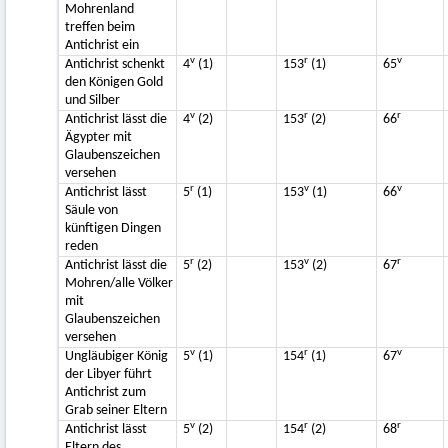
Mohrenland
treffen beim
Antichrist ein
v
r
v
Antichrist schenkt
4
(1)
153
(1)
65
den Königen Gold
und Silber
v
r
r
Antichrist lässt die
4
(2)
153
(2)
66
Ägypter mit
Glaubenszeichen
versehen
r
v
v
Antichrist lässt
5
(1)
153
(1)
66
Säule von
künftigen Dingen
reden
r
v
r
Antichrist lässt die
5
(2)
153
(2)
67
Mohren/alle Völker
mit
Glaubenszeichen
versehen
v
r
v
Ungläubiger König
5
(1)
154
(1)
67
der Libyer führt
Antichrist zum
Grab seiner Eltern
v
r
r
Antichrist lässt
5
(2)
154
(2)
68
Eltern des