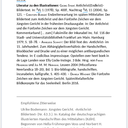
Literatur zu den Illustrationen:
Georg Steer
: Antichrist(Endkrist)-
2
2
Bildertext. In:
VL
1 (1978), Sp. 400f., Nachtrag
VL
11 (2004), Sp.
121. –
Christoph Burger:
Endzeiterwartung im späten Mittelalter. Der
Bildertext zum Antichrist und den Fünfzehn Zeichen vor dem
Jüngsten Gericht in der frühesten Druckausgabe. In: Der Antichrist
und die Fünfzehn Zeichen vor dem Jüngsten Gericht.
Kommentarband [... zum] Faksimilie der Inkunabel Inc. fol. 116 der
Stadt- und Universitätsbibliothek Frankfurt am Main. Hamburg
1979, S. 18–78. –
Anneliese Schmitt:
Der Bild-Text des ›Antichrist‹ im
15. Jahrhundert. Zum Abhängigkeitsverhältnis der Handschriften,
Blockbücher und Drucke und zu einer möglichen antiburgundischen
Tendenz. In: E codicibus impressisque. Opstellen over heet boek in
de Lage Landen voor Elly Cockx-Instege. 3 Bde. Hrsg. von
Frans
Hendrickx
und
Jos M. M. Hermans
. Leuven 2004 (Miscellanea
Neerlandica 18–20), Bd. 1: Bio-bibliografie, handschriften,
incunabelen, kalligrafie, S. 405–430. –
Daniela Wagner
: Die Fünfzehn
Zeichen vor dem Jüngsten Gericht. Spätmittelalterliche
Bildkonzepte für das Seelenheil. Berlin 2016.
Empfohlene Zitierweise
Ulrike Bodemann: Jüngstes Gericht. ›Antichrist-
Bildertext‹ (Nr. 63.3.). In: Katalog der deutschsprachigen
illustrierten Handschriften des Mittelalters (KdiH).
Begonnen von Hella Frühmorgen-Voss und Norbert H.