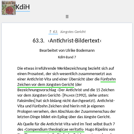
KdiH
☰
↑ 63.
Jüngstes Gericht
63.3. ›Antichrist-Bildertext‹
Bearbeitet von Ulrike Bodemann
KdiH-Band 7
Die etwas irreführende Werkbezeichnung bezieht sich auf
einen Prosatext, der sich wesentlich zusammensetzt aus
einer Antichrist-Vita und einer Übersicht über die
Fünfzehn
Zeichen vor dem Jüngsten Gericht
(der
Bezeichnungsvorschlag ›Der Antichrist und die 15 Zeichen
vor dem Jüngsten Gericht‹
[Palmer
(1992), siehe unten:
Faksimiles] hat sich bislang nicht durchgesetzt). Antichrist-
Vita und Fünfzehn Zeichen sind hierin mit je eigenen
Prologen versehen, den Abschluss der Zusammenschau der
letzten Dinge bildet ein Epilog über das Jüngste Gericht.
Als Quelle für die Antichrist-Vita wird im Text selbst Buch 7
des
›Compendium theologicae veritatis‹
Hugo Ripelins von