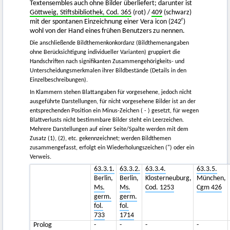
Textensembles auch ohne Bilder überliefert; darunter ist
Göttweig, Stiftsbibliothek, Cod. 365
(rot) /
409
(schwarz)
r
mit der spontanen Einzeichnung einer Vera icon (242
)
wohl von der Hand eines frühen Benutzers zu nennen.
Die anschließende Bildthemenkonkordanz (Bildthemenangaben
ohne Berücksichtigung individueller Varianten) gruppiert die
Handschriften nach signifikanten Zusammengehörigkeits- und
Unterscheidungsmerkmalen ihrer Bildbestände (Details in den
Einzelbeschreibungen).
In Klammern stehen Blattangaben für vorgesehene, jedoch nicht
ausgeführte Darstellungen, für nicht vorgesehene Bilder ist an der
entsprechenden Position ein Minus-Zeichen ( - ) gesetzt, für wegen
Blattverlusts nicht bestimmbare Bilder steht ein Leerzeichen.
Mehrere Darstellungen auf einer Seite/Spalte werden mit dem
Zusatz (1), (2), etc. gekennzeichnet; werden Bildthemen
zusammengefasst, erfolgt ein Wiederholungszeichen (") oder ein
Verweis.
63.3.1.
63.3.2.
63.3.4.
63.3.5.
Berlin,
Berlin,
Klosterneuburg,
München,
Ms.
Ms.
Cod. 1253
Cgm 426
germ.
germ.
fol.
fol.
733
1714
Prolog
-
-
-
-