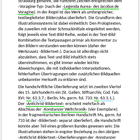
Straßburg genannt, die Fünfzehn Zeichen entsprechen dem
›Voragine-Typ‹ (nach der
›Legenda Aurea‹ des Jacobus de
Voragine
). In der Regel ist das Werk als umfangreicher,
textbegleiteter Bilderzyklus überliefert. Die Grundform des
Illustrationssystems ist dabei einheitlich: Den Prologtexten,
die zuweilen mit einer Schmuckinitiale eingeleitet werden,
folgt jeweils eine Text-Bild-Reihe, wobei in der Text-Bild-
Kombination die Textpassagen primär als Kommentar zu
den Bildern verstanden werden können (daher der
Werkzusatz ›Bildertext‹). Daraus ist allerdings nicht
abzuleiten, dass Text und Bild inhaltlich stets
übereinstimmen, es gibt immer wieder leichte
Abweichungen, die mit individuellen Interpolationen,
fehlerhaften Übertragungen oder zusätzlichen Bildquellen
unbekannter Herkunft zu erklären sind.
Die handschriftliche Überlieferung setzt im zweiten Viertel
des 15. Jahrhunderts ein (St. Gallen, Stiftsarchiv, Cod. Fab.
XVI:
Nr.
63.3.7.
; Berlin, Ms. germ. fol. 733:
Nr.
63.3.1.
).
Der
›Antichrist-Bildertext‹
erscheint mehrfach als
Abschluss der
›Konstanzer Weltchronik‹
(vier Exemplare);
in der fragmentarischen Berliner Handschrift Ms. germ. fol
733 ist der ›Bildertext‹ separat überliefert, die Handschrift
könnte aber Teil eines größeren Bandes gewesen sein: Die
Illustrationen stehen in engster Beziehung zu den übrigen
›Antichrist-Bildertext‹-Überlieferungen der ›Konstanzer