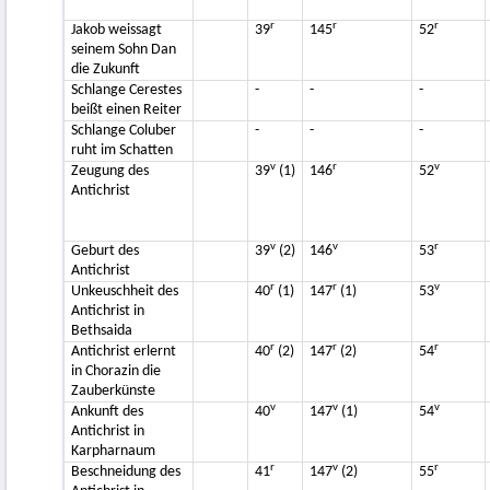
r
r
r
Jakob weissagt
39
145
52
seinem Sohn Dan
die Zukunft
Schlange Cerestes
-
-
-
beißt einen Reiter
Schlange Coluber
-
-
-
ruht im Schatten
v
r
v
Zeugung des
39
(1)
146
52
Antichrist
v
v
r
Geburt des
39
(2)
146
53
Antichrist
r
r
v
Unkeuschheit des
40
(1)
147
(1)
53
Antichrist in
Bethsaida
r
r
r
Antichrist erlernt
40
(2)
147
(2)
54
in Chorazin die
Zauberkünste
v
v
v
Ankunft des
40
147
(1)
54
Antichrist in
Karpharnaum
r
v
r
Beschneidung des
41
147
(2)
55