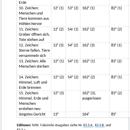
Erde
r
v
r
v
10. Zeichen:
12
(1)
53
(2)
162
(1)
82
(1)
Menschen und
Tiere kommen aus
Höhlen hervor
r
r
v
11. Zeichen:
12
(2)
54r (1)
162
(2)
82
(2)
Gräber öffnen sich,
Tote stehen auf
r
r
r
r
12. Zeichen:
12
(3)
54
(2)
162
(3)
83
(1)
Sterne fallen, Tiere
versammeln sich
v
v
v
r
13. Zeichen: Alle
12
(1)
54
(1)
162
(1)
83
(2)
Menschen sterben
v
v
v
v
14. Zeichen:
12
(2)
54
(2)
162
(2)
83
(1)
Himmel, Luft und
Erde brennen
v
v
v
15. Zeichen:
12
(3)
162
(3),
83
(2)
Himmel, Erde und
ausgerissen
Menschen
erstehen neu
v
r
r
Jüngstes Gericht
13
164
85
Editionen:
fehlt. Faksimile-Ausgaben siehe Nr.
63.3.A.
,
63.3.B.
und
63.3.a.