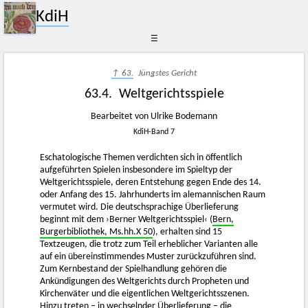
KdiH
☰
↑ 63.
Jüngstes Gericht
63.4. Weltgerichtsspiele
Bearbeitet von Ulrike Bodemann
KdiH-Band 7
Eschatologische Themen verdichten sich in öffentlich
aufgeführten Spielen insbesondere im Spieltyp der
Weltgerichtsspiele, deren Entstehung gegen Ende des 14.
oder Anfang des 15. Jahrhunderts im alemannischen Raum
vermutet wird. Die deutschsprachige Überlieferung
beginnt mit dem ›Berner Weltgerichtsspiel‹ (
Bern,
Burgerbibliothek, Ms.hh.X 50
), erhalten sind 15
Textzeugen, die trotz zum Teil erheblicher Varianten alle
auf ein übereinstimmendes Muster zurückzuführen sind.
Zum Kernbestand der Spielhandlung gehören die
Ankündigungen des Weltgerichts durch Propheten und
Kirchenväter und die eigentlichen Weltgerichtsszenen.
Hinzu treten – in wechselnder Überlieferung – die