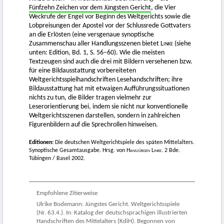
Fünfzehn Zeichen vor dem Jüngsten Gericht
, die Vier
Weckrufe der Engel vor Beginn des Weltgerichts sowie die
Lobpreisungen der Apostel vor der Schlussrede Gottvaters
an die Erlösten (eine versgenaue synoptische
Zusammenschau aller Handlungsszenen bietet
Linke
(siehe
unten: Edition, Bd. 1, S. 56–60). Wie die meisten
Textzeugen sind auch die drei mit Bildern versehenen bzw.
für eine Bildausstattung vorbereiteten
Weltgerichtsspielhandschriften Lesehandschriften; ihre
Bildausstattung hat mit etwaigen Aufführungssituationen
nichts zu tun, die Bilder tragen vielmehr zur
Leserorientierung bei, indem sie nicht nur konventionelle
Weltgerichtsszenen darstellen, sondern in zahlreichen
Figurenbildern auf die Sprechrollen hinweisen.
Editionen:
Die deutschen Weltgerichtspiele des späten Mittelalters.
Synoptische Gesamtausgabe. Hrsg. von
Hansjürgen Linke.
2 Bde.
Tübingen / Basel 2002.
Empfohlene Zitierweise
Ulrike Bodemann: Jüngstes Gericht. Weltgerichtsspiele
(Nr. 63.4.). In: Katalog der deutschsprachigen illustrierten
Handschriften des Mittelalters (KdiH). Begonnen von