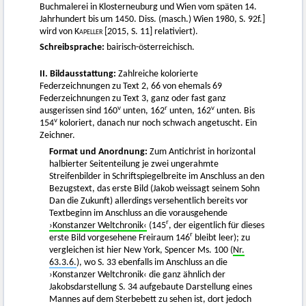
Buchmalerei in Klosterneuburg und Wien vom späten 14.
Jahrhundert bis um 1450. Diss. (masch.) Wien 1980, S. 92f.]
wird von
Kapeller
[2015, S. 11] relativiert).
Schreibsprache:
bairisch-österreichisch.
II. Bildausstattung:
Zahlreiche kolorierte
Federzeichnungen zu Text 2, 66 von ehemals 69
Federzeichnungen zu Text 3, ganz oder fast ganz
v
r
v
ausgerissen sind 160
unten, 162
unten, 162
unten. Bis
v
154
koloriert, danach nur noch schwach angetuscht. Ein
Zeichner.
Format und Anordnung:
Zum Antichrist in horizontal
halbierter Seitenteilung je zwei ungerahmte
Streifenbilder in Schriftspiegelbreite im Anschluss an den
Bezugstext, das erste Bild (Jakob weissagt seinem Sohn
Dan die Zukunft) allerdings versehentlich bereits vor
Textbeginn im Anschluss an die vorausgehende
r
›Konstanzer Weltchronik‹
(145
, der eigentlich für dieses
r
erste Bild vorgesehene Freiraum 146
bleibt leer); zu
vergleichen ist hier New York, Spencer Ms. 100 (
Nr.
63.3.6.
), wo S. 33 ebenfalls im Anschluss an die
›Konstanzer Weltchronik‹ die ganz ähnlich der
Jakobsdarstellung S. 34 aufgebaute Darstellung eines
Mannes auf dem Sterbebett zu sehen ist, dort jedoch