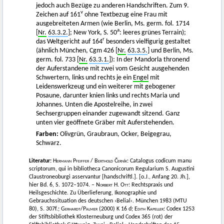
jedoch auch Bezüge zu anderen Handschriften. Zum 9.
v
Zeichen auf 161
ohne Textbezug eine Frau mit
ausgebreiteten Armen (wie Berlin, Ms. germ. fol. 1714
a
[
Nr.
63.3.2.
]; New York, S. 50
: leeres grünes Terrain);
r
das Weltgericht auf 164
besonders vielfigurig gestaltet
(ähnlich München, Cgm 426 [
Nr.
63.3.5.
] und Berlin, Ms.
germ. fol. 733 [
Nr.
63.3.1.
]): In der Mandorla thronend
der Auferstandene mit zwei vom Gesicht ausgehenden
Schwertern, links und rechts je ein
Engel
mit
Leidenswerkzeug und ein weiterer mit gebogener
Posaune, darunter knien links und rechts Maria und
Johannes. Unten die Apostelreihe, in zwei
Sechsergruppen einander zugewandt sitzend. Ganz
unten vier geöffnete Gräber mit Auferstehenden.
Farben:
Olivgrün, Graubraun, Ocker, Beigegrau,
Schwarz.
Literatur:
Hermann Pfeiffer
/
Berthold Černík
: Catalogus codicum manu
scriptorum, qui in bibliotheca Canonicorum Regularium S. Augustini
Claustroneoburgi asservantur [handschriftl.]. [o.J., Anfang 20. Jh.],
hier Bd. 6, S. 1072–1074. –
Norbert H. Ott
: Rechtspraxis und
Heilsgeschichte. Zu Überlieferung, Ikonographie und
Gebrauchssituation des deutschen ›Belial‹. München 1983 (MTU
80), S. 307f.;
Gerhardt
/
Palmer (2000)
K 16 d;
Edith Kapeller
: Codex 1253
der Stiftsbibliothek Klosterneuburg und Codex 365 (rot) der