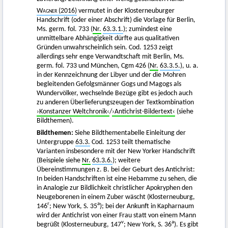
Wagner
(2016)
vermutet in der Klosterneuburger
Handschrift (oder einer Abschrift) die Vorlage für Berlin,
Ms. germ. fol. 733 (
Nr.
63.3.1.
); zumindest eine
unmittelbare Abhängigkeit dürfte aus qualitativen
Gründen unwahrscheinlich sein. Cod. 1253 zeigt
allerdings sehr enge Verwandtschaft mit Berlin, Ms.
germ. fol. 733 und München, Cgm 426 (
Nr.
63.3.5.
), u. a.
in der Kennzeichnung der Libyer und der die Mohren
begleitenden Gefolgsmänner Gogs und Magogs als
Wundervölker, wechselnde Bezüge gibt es jedoch auch
zu anderen Überlieferungszeugen der Textkombination
›Konstanzer Weltchronik‹
/
›Antichrist-Bildertext‹
(siehe
Bildthemen).
Bildthemen:
Siehe Bildthementabelle Einleitung der
Untergruppe
63.3.
Cod. 1253 teilt thematische
Varianten insbesondere mit der New Yorker Handschrift
(Beispiele siehe
Nr.
63.3.6.
); weitere
Übereinstimmungen z. B. bei der Geburt des Antichrist:
In beiden Handschriften ist eine Hebamme zu sehen, die
in Analogie zur Bildlichkeit christlicher Apokryphen den
Neugeborenen in einem Zuber wäscht (Klosterneuburg,
r
a
146
; New York, S. 35
); bei der Ankunft in Kapharnaum
wird der Antichrist von einer Frau statt von einem Mann
v
a
begrüßt (Klosterneuburg, 147
; New York, S. 36
). Es gibt