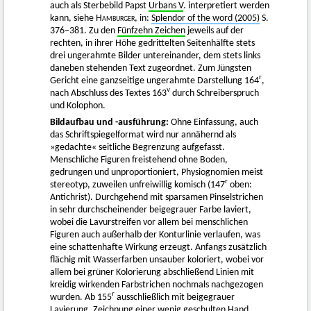
auch als Sterbebild Papst
Urbans V
. interpretiert werden
kann, siehe
Hamburger
, in:
Splendor of the word (2005)
S.
376–381. Zu den
Fünfzehn Zeichen
jeweils auf der
rechten, in ihrer Höhe gedrittelten Seitenhälfte stets
drei ungerahmte Bilder untereinander, dem stets links
daneben stehenden Text zugeordnet. Zum Jüngsten
r
Gericht eine ganzseitige ungerahmte Darstellung 164
,
v
nach Abschluss des Textes 163
durch Schreiberspruch
und Kolophon.
Bildaufbau und -ausführung:
Ohne Einfassung, auch
das Schriftspiegelformat wird nur annähernd als
»gedachte« seitliche Begrenzung aufgefasst.
Menschliche Figuren freistehend ohne Boden,
gedrungen und unproportioniert, Physiognomien meist
r
stereotyp, zuweilen unfreiwillig komisch (147
oben:
Antichrist). Durchgehend mit sparsamen Pinselstrichen
in sehr durchscheinender beigegrauer Farbe laviert,
wobei die Lavurstreifen vor allem bei menschlichen
Figuren auch außerhalb der Konturlinie verlaufen, was
eine schattenhafte Wirkung erzeugt. Anfangs zusätzlich
flächig mit Wasserfarben unsauber koloriert, wobei vor
allem bei grüner Kolorierung abschließend Linien mit
kreidig wirkenden Farbstrichen nochmals nachgezogen
r
wurden. Ab 155
ausschließlich mit beigegrauer
Lavierung. Zeichnung einer wenig geschulten Hand.