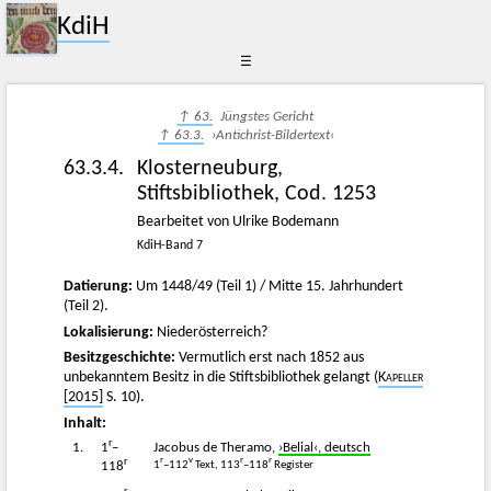
KdiH
☰
↑ 63.
Jüngstes Gericht
↑ 63.3.
›Antichrist-Bildertext‹
63.3.4.
Klosterneuburg,
Stiftsbibliothek, Cod. 1253
Bearbeitet von Ulrike Bodemann
KdiH-Band 7
Datierung:
Um 1448/49 (Teil 1) / Mitte 15. Jahrhundert
(Teil 2).
Lokalisierung:
Niederösterreich?
Besitzgeschichte:
Vermutlich erst nach 1852 aus
unbekanntem Besitz in die Stiftsbibliothek gelangt (
Kapeller
[2015]
S. 10).
Inhalt:
r
1.
1
–
Jacobus de Theramo,
›Belial‹, deutsch
r
r
v
r
r
1
–112
Text, 113
–118
Register
118