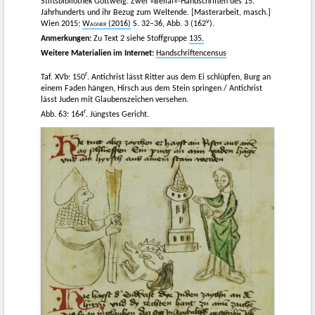
Stiftsbibliothek Göttweig. Zwei »Belial«-Handschriften des 15.
Jahrhunderts und ihr Bezug zum Weltende. [Masterarbeit, masch.]
v
Wien 2015;
Wagner
(2016)
S. 32–36, Abb. 3 (162
).
Anmerkungen:
Zu Text 2 siehe Stoffgruppe
135.
Weitere Materialien im Internet:
Handschriftencensus
r
Taf. XVb: 150
. Antichrist lässt Ritter aus dem Ei schlüpfen, Burg an
einem Faden hängen, Hirsch aus dem Stein springen / Antichrist
lässt Juden mit Glaubenszeichen versehen.
r
Abb. 63: 164
. Jüngstes Gericht.