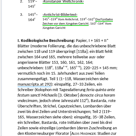
r
2.
119
–
›Konstanzer Weltchronik‹
r
145
v
3.
145
–
›Antichrist-Bildertext‹
r
v
v
v
v
145
–159
Vom Antichrist, 159
–162
Die Fünfzehn
164
r
r
Zeichen vor dem Jüngsten Gericht
, 163
–164
Vom
Jüngsten Gericht
I. Kodikologische Beschreibung:
Papier, I + 165 + II*
Blätter (moderne Foliierung, die das unbeschriebene Blatt
zwischen 118 und 119 überspringt [118a]; ein Blatt fehlt
zwischen 164 und 165, mehrere teilweise aus- oder
angerissene Blätter 153, 160, 161, 162, 164;
v
r–v
r
–v
unbeschrieben: 118
, 118a
, 165
), 220–225 × 145 mm;
vermutlich noch im 15. Jahrhundert aus zwei Teilen
zusammengefügt. Teil 1 (1–118, Wasserzeichen siehe
manuscripta.at 292
): einspaltig, 27–33 Zeilen, ein
Schreiber (Kolophon mit Tagesdatierung
feria quinta ante
festum sancti Michaelis
[3. Oktober]
denocte circa horam
v
vndecimam
, jedoch ohne Jahreszahl 112
), Bastarda, rote
Überschriften, Strichel, Caputzeichen, Lombarden über
zwei bis drei Zeilen und Unterstreichungen; Teil 2 (119–
165, Wasserzeichen siehe oben): einspaltig, 35–38 Zeilen,
ein Schreiber, Bastarda, rote Initialen über zwei bis drei
Zeilen sowie einzeilige Lombarden (deren Zuschreibung an
den Klosterneuburger Florator
[Alois Haidinger:
Studien zur