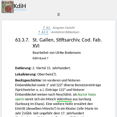
KdiH
☰
↑ 63.
Jüngstes Gericht
↑ 63.3.
›Antichrist-Bildertext‹
63.3.7.
St. Gallen, Stiftsarchiv, Cod. Fab.
XVI
Bearbeitet von Ulrike Bodemann
KdiH-Band 7
Datierung:
2. Viertel 15. Jahrhundert.
Lokalisierung:
Oberrhein(?).
Besitzgeschichte:
Im vorderen und hinteren
r
v
Einbanddeckel sowie 1
und 122
diverse Benutzereinträge
v
(Sprichwörter u. a.), Einträge 122
und hinterer
Einbanddeckel weisen nach Neuchâtel, als
Auctor huius
operis
nennt sich ein Mönch
Valentinus
aus
Surrburg
(Surbourg im Elsass). Eine weitere Notiz erwähnt den
Eintritt (desselben Mönchs?) in ein Kloster
Celle Marie
im
Jahr [14]
66
. Seit ungefähr dem 17. Jahrhundert