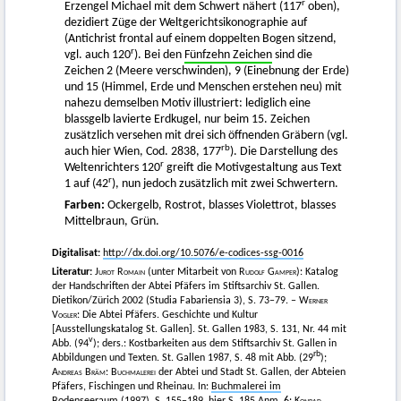
r
Erzengel Michael mit dem Schwert nähert (117
oben),
dezidiert Züge der Weltgerichtsikonographie auf
(Antichrist frontal auf einem doppelten Bogen sitzend,
r
vgl. auch 120
). Bei den
Fünfzehn Zeichen
sind die
Zeichen 2 (Meere verschwinden), 9 (Einebnung der Erde)
und 15 (Himmel, Erde und Menschen erstehen neu) mit
nahezu demselben Motiv illustriert: lediglich eine
blassgelb lavierte Erdkugel, nur beim 15. Zeichen
zusätzlich versehen mit drei sich öffnenden Gräbern (vgl.
rb
auch hier Wien, Cod. 2838, 177
). Die Darstellung des
r
Weltenrichters 120
greift die Motivgestaltung aus Text
r
1 auf (42
), nun jedoch zusätzlich mit zwei Schwertern.
Farben:
Ockergelb, Rostrot, blasses Violettrot, blasses
Mittelbraun, Grün.
Digitalisat:
http://dx.doi.org/10.5076/e-codices-ssg-0016
Literatur:
Jurot Romain
(unter Mitarbeit von
Rudolf Gamper
): Katalog
der Handschriften der Abtei Pfäfers im Stiftsarchiv St. Gallen.
Dietikon/Zürich 2002 (Studia Fabariensia 3), S. 73–79. –
Werner
Vogler
: Die Abtei Pfäfers. Geschichte und Kultur
[Ausstellungskatalog St. Gallen]. St. Gallen 1983, S. 131, Nr. 44 mit
v
Abb. (94
); ders.: Kostbarkeiten aus dem Stiftsarchiv St. Gallen in
rb
Abbildungen und Texten. St. Gallen 1987, S. 48 mit Abb. (29
);
Andreas Bräm: Buchmalerei
der Abtei und Stadt St. Gallen, der Abteien
Pfäfers, Fischingen und Rheinau. In:
Buchmalerei im
Bodenseeraum (1997)
, S. 155–189, hier S. 185 Anm. 6;
Konrad