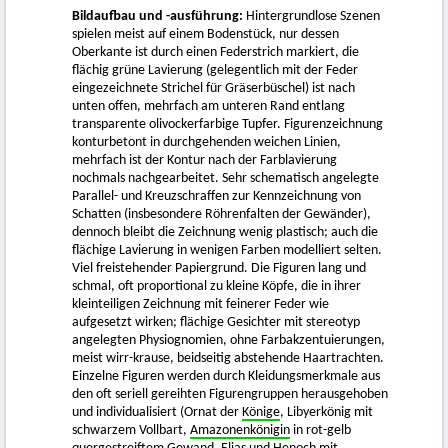
Bildaufbau und -ausführung:
Hintergrundlose Szenen
spielen meist auf einem Bodenstück, nur dessen
Oberkante ist durch einen Federstrich markiert, die
flächig grüne Lavierung (gelegentlich mit der Feder
eingezeichnete Strichel für Gräserbüschel) ist nach
unten offen, mehrfach am unteren Rand entlang
transparente olivockerfarbige Tupfer. Figurenzeichnung
konturbetont in durchgehenden weichen Linien,
mehrfach ist der Kontur nach der Farblavierung
nochmals nachgearbeitet. Sehr schematisch angelegte
Parallel- und Kreuzschraffen zur Kennzeichnung von
Schatten (insbesondere Röhrenfalten der Gewänder),
dennoch bleibt die Zeichnung wenig plastisch; auch die
flächige Lavierung in wenigen Farben modelliert selten.
Viel freistehender Papiergrund. Die Figuren lang und
schmal, oft proportional zu kleine Köpfe, die in ihrer
kleinteiligen Zeichnung mit feinerer Feder wie
aufgesetzt wirken; flächige Gesichter mit stereotyp
angelegten Physiognomien, ohne Farbakzentuierungen,
meist wirr-krause, beidseitig abstehende Haartrachten.
Einzelne Figuren werden durch Kleidungsmerkmale aus
den oft seriell gereihten Figurengruppen herausgehoben
und individualisiert (Ornat der
Könige
, Libyerkönig mit
schwarzem Vollbart,
Amazonenkönigin
in rot-gelb