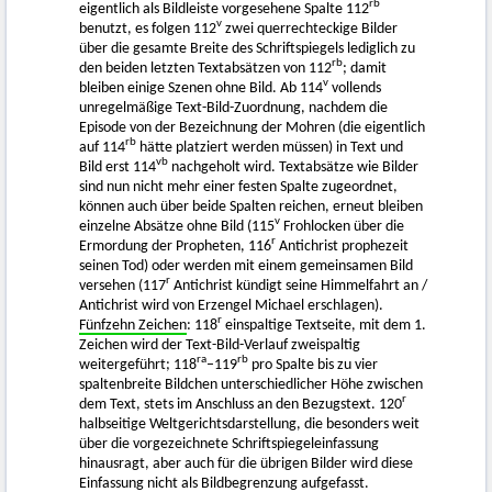
rb
eigentlich als Bildleiste vorgesehene Spalte 112
v
benutzt, es folgen 112
zwei querrechteckige Bilder
über die gesamte Breite des Schriftspiegels lediglich zu
rb
den beiden letzten Textabsätzen von 112
; damit
v
bleiben einige Szenen ohne Bild. Ab 114
vollends
unregelmäßige Text-Bild-Zuordnung, nachdem die
Episode von der Bezeichnung der Mohren (die eigentlich
rb
auf 114
hätte platziert werden müssen) in Text und
vb
Bild erst 114
nachgeholt wird. Textabsätze wie Bilder
sind nun nicht mehr einer festen Spalte zugeordnet,
können auch über beide Spalten reichen, erneut bleiben
v
einzelne Absätze ohne Bild (115
Frohlocken über die
r
Ermordung der Propheten, 116
Antichrist prophezeit
seinen Tod) oder werden mit einem gemeinsamen Bild
r
versehen (117
Antichrist kündigt seine Himmelfahrt an /
Antichrist wird von Erzengel Michael erschlagen).
r
Fünfzehn Zeichen
: 118
einspaltige Textseite, mit dem 1.
Zeichen wird der Text-Bild-Verlauf zweispaltig
ra
rb
weitergeführt; 118
–119
pro Spalte bis zu vier
spaltenbreite Bildchen unterschiedlicher Höhe zwischen
r
dem Text, stets im Anschluss an den Bezugstext. 120
halbseitige Weltgerichtsdarstellung, die besonders weit
über die vorgezeichnete Schriftspiegeleinfassung
hinausragt, aber auch für die übrigen Bilder wird diese
Einfassung nicht als Bildbegrenzung aufgefasst.