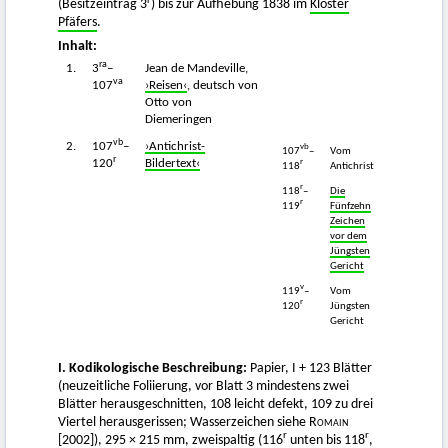
r
(Besitzeintrag 3
) bis zur Aufhebung 1838 im
Kloster
Pfäfers
.
Inhalt:
ra
1.
3
–
Jean de Mandeville,
va
107
›Reisen‹
, deutsch von
Otto von
Diemeringen
vb
2.
107
–
›Antichrist-
vb
107
–
Vom
r
r
120
Bildertext‹
118
Antichrist
r
118
–
Die
r
119
Fünfzehn
Zeichen
vor dem
Jüngsten
Gericht
v
119
–
Vom
r
120
Jüngsten
Gericht
I. Kodikologische Beschreibung:
Papier, I + 123 Blätter
(neuzeitliche Foliierung, vor Blatt 3 mindestens zwei
Blätter herausgeschnitten, 108 leicht defekt, 109 zu drei
Viertel herausgerissen; Wasserzeichen siehe
Romain
r
r
[2002]
), 295 × 215 mm, zweispaltig (116
unten bis 118
,