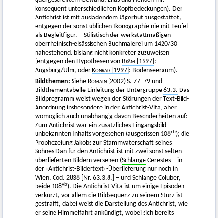
quergestreiftem Gewand, Elias und Henoch mit
konsequent unterschiedlichen Kopfbedeckungen). Der
Antichrist ist mit ausladendem Jägerhut ausgestattet,
entgegen der sonst üblichen Ikonographie nie mit Teufel
als Begleitfigur. – Stilistisch der werkstattmäßigen
oberrheinisch-elsässischen Buchmalerei um 1420/30
nahestehend, bislang nicht konkreter zuzuweisen
(entgegen den Hypothesen von
Bräm
[1997]
:
Augsburg/Ulm, oder
Konrad
[1997]
: Bodenseeraum).
Bildthemen:
Siehe
Romain
(2002) S. 77–79 und
Bildthementabelle Einleitung der Untergruppe
63.3.
Das
Bildprogramm weist wegen der Störungen der Text-Bild-
Anordnung insbesondere in der Antichrist-Vita, aber
womöglich auch unabhängig davon Besonderheiten auf:
Zum Antichrist war ein zusätzliches Eingangsbild
rb
unbekannten Inhalts vorgesehen (ausgerissen 108
); die
Prophezeiung Jakobs zur Stammvaterschaft seines
Sohnes Dan für den Antichrist ist mit zwei sonst selten
überlieferten Bildern versehen (
Schlange
Cerestes – in
der ›Antichrist-Bildertext‹-Überlieferung nur noch in
Wien, Cod. 2838 [Nr.
63.3.8.
] – und Schlange Coluber,
vb
beide 108
). Die Antichrist-Vita ist um einige Episoden
verkürzt, vor allem die Bildsequenz zu seinem Sturz ist
gestrafft, dabei weist die Darstellung des Antichrist, wie
er seine Himmelfahrt ankündigt, wobei sich bereits