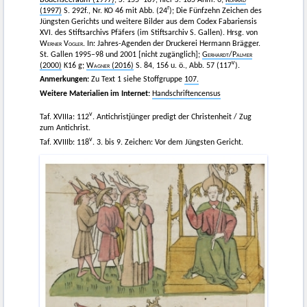
r
(1997)
S. 292f., Nr. KO 46 mit Abb. (24
); Die Fünfzehn Zeichen des
Jüngsten Gerichts und weitere Bilder aus dem Codex Fabariensis
XVI. des Stiftsarchivs Pfäfers (im Stiftsarchiv S. Gallen). Hrsg. von
Werner Vogler
. In: Jahres-Agenden der Druckerei Hermann Brägger.
St. Gallen 1995–98 und 2001 [nicht zugänglich];
Gerhardt
/
Palmer
v
(2000)
K16 g;
Wagner
(2016)
S. 84, 156 u. ö., Abb. 57 (117
).
Anmerkungen:
Zu Text 1 siehe Stoffgruppe
107.
Weitere Materialien im Internet:
Handschriftencensus
v
Taf. XVIIIa: 112
. Antichristjünger predigt der Christenheit / Zug
zum Antichrist.
v
Taf. XVIIIb: 118
. 3. bis 9. Zeichen: Vor dem Jüngsten Gericht.