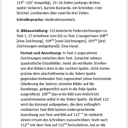
v
r
119
–120
einspaltig), 25–34 Zeilen (anfangs dichter,
später lockerer), kursive Bastarda, ein Schreiber, rote
Strichel, Lombarden über zwei bis drei Zeilen.
Schreibsprache:
niederalemannisch.
II. Bildausstattung:
152 kolorierte Federzeichnungen zu
rb
Text 1, 57 erhaltene (von 63) zu Text 2 (ausgerissen 108
rb
vb
[eine Zeichnung], 109
[zwei Zeichnungen], 109
[drei
Zeichnungen weitgehend]). Eine Hand.
Format und Anordnung:
In Text 2 ungerahmte
Zeichnungen zwischen dem Text. Zunächst nahezu
quadratische Einzelbilder, meist als vertikaler Streifen
von drei Bildern stets in der rechten Spalte, nicht immer
präzise dem abschnittweise in der linken Spalte
gegenüberstehenden Text zugeordnet (ohne horizontale
Gliederung der Seiten); einzelne Bilder auf die
Randstege, gelegentlich auch in die linke Spalte
va
ausgreifend, 108
(das erste Bild zum Antichrist)
ausnahmsweise selbst in der linken Spalte. Ab Blatt 112
wird das Konzept aufgegeben, die dem anfänglich
realisierten Text-Bild-System widersprechende
r–v
Anordnung von Text und Bild auf 112
ist vielleicht
einem Irrtum des Schreibers zuzuschreiben: Statt nach
ra
va
112
mit dem Text auf 112
fortzufahren, hat er die