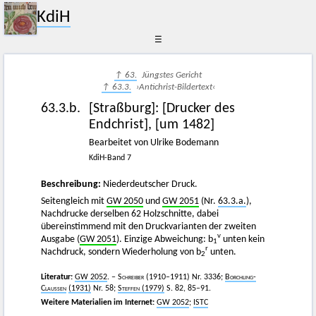
KdiH
☰
↑ 63.
Jüngstes Gericht
↑ 63.3.
›Antichrist-Bildertext‹
63.3.b.
[Straßburg]
:
[Drucker des
Endchrist]
,
[um 1482]
Bearbeitet von Ulrike Bodemann
KdiH-Band 7
Beschreibung:
Niederdeutscher Druck.
Seitengleich mit
GW 2050
und
GW 2051
(Nr.
63.3.a.
),
Nachdrucke derselben 62 Holzschnitte, dabei
übereinstimmend mit den Druckvarianten der zweiten
v
Ausgabe (
GW 2051
). Einzige Abweichung: b
unten kein
1
r
Nachdruck, sondern Wiederholung von b
unten.
2
Literatur:
GW 2052
. –
Schreiber (1910–1911)
Nr.
3336;
Borchling-
Claussen
(1931)
Nr. 58;
Steffen
(1979)
S. 82, 85–91.
Weitere Materialien im Internet:
GW 2052
;
ISTC