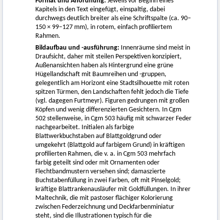
Format und Anordnung:
Jeweils vor Beginn eines
Kapitels in den Text eingefügt, einspaltig, dabei
durchwegs deutlich breiter als eine Schriftspalte (ca. 90–
150 × 99–127 mm), in rotem, einfach profiliertem
Rahmen.
Bildaufbau und -ausführung:
Innenräume sind meist in
Draufsicht, daher mit steilen Perspektiven konzipiert,
Außenansichten haben als Hintergrund eine grüne
Hügellandschaft mit Baumreihen und -gruppen,
gelegentlich am Horizont eine Stadtsilhouette mit roten
spitzen Türmen, den Landschaften fehlt jedoch die Tiefe
(vgl. dagegen Furtmeyr). Figuren gedrungen mit großen
Köpfen und wenig differenzierten Gesichtern. In Cgm
502 stellenweise, in Cgm 503 häufig mit schwarzer Feder
nachgearbeitet. Initialen als farbige
Blattwerkbuchstaben auf Blattgoldgrund oder
umgekehrt (Blattgold auf farbigem Grund) in kräftigen
profilierten Rahmen, die v. a. in Cgm 503 mehrfach
farbig geteilt sind oder mit Ornamenten oder
Flechtbandmustern versehen sind; damaszierte
Buchstabenfüllung in zwei Farben, oft mit Pinselgold;
kräftige Blattrankenausläufer mit Goldfüllungen. In ihrer
Maltechnik, die mit pastoser flächiger Kolorierung
zwischen Federzeichnung und Deckfarbenminiatur
steht, sind die Illustrationen typisch für die