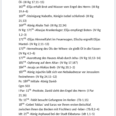
Öl‹ (III Rg 17,11–15)
rb
167
›Elija erhält Brot und Wasser vom Engel des Herrn‹ (III Rg
19,4–6)
ra
169
›Steinigung Naboths, Königin Isebel schlafend‹ (III Rg
21,13)
vb
169
›König Ahabs Tod‹ (III Rg 22,34)
ra
IV Rg: 171
›Ahasjas Krankenlager; Elija empfängt Boten‹ (IV Rg
1,2–3)
vb
171
›Elijas Himmelfahrt im Feuerwagen, Elischa ergreift Elijas
Mantel‹ (IV Rg 2,11–13)
ra
173
›Vermehrung des Öls der Witwe: sie gießt Öl in die Fässer‹
(IV Rg 4,5–6)
ra
177
›Ausrottung des Hauses Ahab durch Jehu‹ (IV Rg 10,13–14)
va
181
›Opferung auf dem Altar‹ (IV Rg 17,16?)
va
184
›Jesaja an Hiskias Bett‹ (IV Rg 20,1–2)
vb
187
›König Jojachin läßt sich von Nebukadnezar vor Jerusalem
festnehmen‹ (IV Rg 24,11–12)
ra
Ps: 189
Initiale ›König David‹
Cgm 503
ra
I Par: 11
›Pesttote, David sieht den Engel des Herrn‹ (I Par
21,16)
va
Tb: 15
›Tobit besucht Gefangene im Kerker‹ (Tb 1,15)
va
18
›Gebet Tobias’ und Saras vor ihrem ersten Beischlaf,
zwischen ihnen das Becken mit Fischherz und -leber‹ (Tb 8,2–4)
ra
Idt: 21
›König Arphaxad bei der Stadt Ekbatana‹ (Idt 1,1–5)