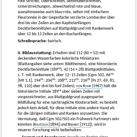
rote Strichel, Überschriften, Seitenüberschriften,
Unterstreichungen, abwechselnd rote und blaue,
ausnahmsweise auch blau-rote, selten mit einfachem
Fleuronnée in der Gegenfarbe verzierte Lombarden über
drei bis vier Zeilen an den Kapitelanfängen:
Deckfarbeninitialen auf Blattgoldgrund mit Rankenwerk
über 12 bis 13 Zeilen an den Buchanfängen.
Schreibsprache:
bairisch.
II. Bildausstattung:
Erhalten sind 112 (60 + 52) mit
deckenden Wasserfarben kolorierte Miniaturen
(Blattangaben siehe unten: Bildthemen), eine historisierte
ra
Deckfarbeninitiale (189
), 42 (14 + 28) Blattgoldinitialen,
va
z. T. mit Rankenwerk, über 12–15 Zeilen (Cgm 502, 66
rb
vb
va
rb
rb
[Mt 1,1], 194
, 204
, 208
, 212
, 216
[Ps 27, 69, 81,
98, 110] über drei bis fünf Zeilen);
von Rohr
(1967)
hält die
ra
historisierte Initiale 189
über sieben Zeilen mit
vorgezeichneter, aus Blattgoldgrund ausgesparter
Bildfüllung für eine nachträgliche Klosterarbeit, es besteht
jedoch kein Anlaß, für diese Initiale eine andere Hand als
für die übrigen Initialen und Ranken anzusetzen. Die
Vermutung, daß Cgm 502/503 ein Frühwerk Furtmeyrs sein
könnten (
Kautzsch
[1894]
und
Brandt
[1912]
), wird in
neuerer Forschung nicht beibehalten.