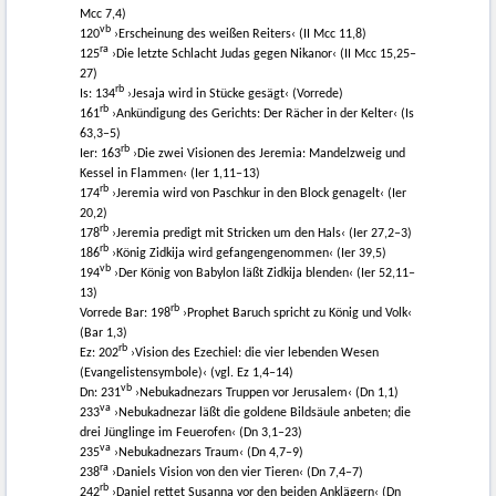
Mcc 7,4)
vb
120
›Erscheinung des weißen Reiters‹ (II Mcc 11,8)
ra
125
›Die letzte Schlacht Judas gegen Nikanor‹ (II Mcc 15,25–
27)
rb
Is: 134
›Jesaja wird in Stücke gesägt‹ (Vorrede)
rb
161
›Ankündigung des Gerichts: Der Rächer in der Kelter‹ (Is
63,3–5)
rb
Ier: 163
›Die zwei Visionen des Jeremia: Mandelzweig und
Kessel in Flammen‹ (Ier 1,11–13)
rb
174
›Jeremia wird von Paschkur in den Block genagelt‹ (Ier
20,2)
rb
178
›Jeremia predigt mit Stricken um den Hals‹ (Ier 27,2–3)
rb
186
›König Zidkija wird gefangengenommen‹ (Ier 39,5)
vb
194
›Der König von Babylon läßt Zidkija blenden‹ (Ier 52,11–
13)
rb
Vorrede Bar: 198
›Prophet Baruch spricht zu König und Volk‹
(Bar 1,3)
rb
Ez: 202
›Vision des Ezechiel: die vier lebenden Wesen
(Evangelistensymbole)‹ (vgl. Ez 1,4–14)
vb
Dn: 231
›Nebukadnezars Truppen vor Jerusalem‹ (Dn 1,1)
va
233
›Nebukadnezar läßt die goldene Bildsäule anbeten; die
drei Jünglinge im Feuerofen‹ (Dn 3,1–23)
va
235
›Nebukadnezars Traum‹ (Dn 4,7–9)
ra
238
›Daniels Vision von den vier Tieren‹ (Dn 7,4–7)
rb
242
›Daniel rettet Susanna vor den beiden Anklägern‹ (Dn