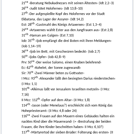
va
21
›Beratung Nebukadnezars mit seinen Ältesten‹ (Idt 2,2–3)
va
26
›Judit tötet Holofernes‹ (Idt 13,8–10)
rb
27
›Der aufgespießte Kopf des Holofernes vor der Stadt
Ekbatana, das Lager der Assyrer‹ (Idt 14,2)
vb
Est: 28
›Gastmahl des Königs Artaxerxes‹ (Est 1,3–4)
va
29
›Artaxerxes wählt Ester aus den Jungfrauen aus‹ (Est 2,8)
vb
31
›Haman am Galgen‹ (Est 7,10)
vb
Iob: 35
›Ijob empfängt die drei Boten mit ihren Meldungen‹
(Iob 1,14–19)
va
36
›Ijob im Bett, mit Geschwüren bedeckt‹ (Iob 2,7)
ra
50
›Ijobs Opfer‹ (Iob 42,8–9)
va
Prv: 50
›Der weise Salomo, einen Knaben belehrend‹
vb
Ec: 62
›Kohelet, der Sonne zugewandt‹
ra
Sir: 70
›Zwei Männer beten zu Gottvater‹
vb
I Mcc: 93
›Alexander läßt den besiegten Darius niederstechen‹
(I Mcc 1,1)
rb
101
›Alkimus läßt vor Jerusalem Israeliten metzeln‹ (I Mcc
7,16)
rb
II Mcc: 112
›Opfer auf dem Altar‹ (II Mcc 1,8)
vb
114
›Jason (oder Menelaus?) erschleicht sich vom König das
Hohepriesteramt‹ (II Mcc 4,8 oder 24)
va
116
›Zwei Frauen auf den Mauern eines Gebäudes halten ein
nacktes Kind über die Mauerwand‹ (= ›Bestrafung der beiden
Frauen, die ihre Kinder beschnitten haben‹ II Mcc 6,10?)
rb
117
›Märtyrertod der sieben Brüder: Folterung des ersten‹ (II