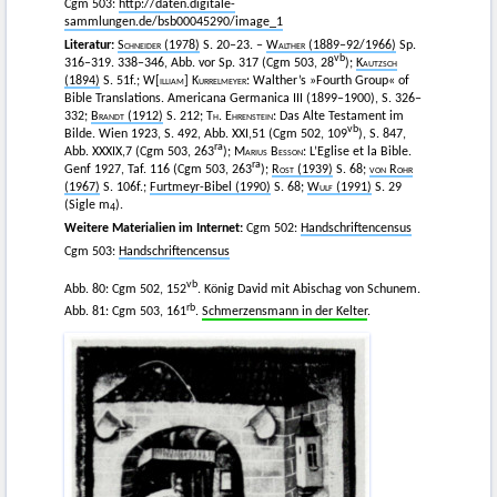
Cgm 503:
http://daten.digitale-
sammlungen.de/bsb00045290/image_1
Literatur:
Schneider
(1978)
S. 20–23. –
Walther
(1889–92/1966)
Sp.
vb
316–319. 338–346, Abb. vor Sp. 317 (Cgm 503, 28
);
Kautzsch
(1894)
S. 51f.;
W[illiam] Kurrelmeyer
: Walther’s »Fourth Group« of
Bible Translations. Americana Germanica III (1899–1900), S. 326–
332;
Brandt
(1912)
S. 212;
Th
.
Ehrenstein
: Das Alte Testament im
vb
Bilde. Wien 1923, S. 492, Abb. XXI,51 (Cgm 502, 109
), S. 847,
ra
Abb. XXXIX,7 (Cgm 503, 263
);
Marius Besson
: L’Eglise et la Bible.
ra
Genf 1927, Taf. 116 (Cgm 503, 263
);
Rost
(1939)
S. 68;
von Rohr
(1967)
S. 106f.;
Furtmeyr-Bibel (1990)
S. 68;
Wulf
(1991)
S. 29
(Sigle m
).
4
Weitere Materialien im Internet:
Cgm 502:
Handschriftencensus
Cgm 503:
Handschriftencensus
vb
Abb. 80: Cgm 502, 152
. König David mit Abischag von Schunem.
rb
Abb. 81: Cgm 503, 161
.
Schmerzensmann in der Kelter
.