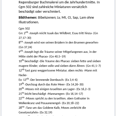
Regensburger Buchmalerei um die Jahrhundertmitte. In
Cgm 502 sind zahlreiche Miniaturen vorsätzlich
beschädigt oder verschmiert.
Bildthemen:
Bibelszenen; Lv, Mt, Ct, Sap, Lam ohne
Illustrationen.
Cgm 502
vb
Gn: 2
›Joseph reicht Isaak das Wildbret, Esau tritt hinzu‹ (Gn
27,17–30)
va
8
›Joseph wird von seinen Brüdern in den Brunnen geworfen‹
(Gn 37,24)
vb
9
›Joseph legt die Träume seiner Mitgefangenen aus, in der
Mitte steht der Pharao‹ (Gn 40,5–19)
rb
10
beschädigt ›Die Träume des Pharao: sieben fette und sieben
magere Rinder, sieben volle und sieben dürre Ähren‹ (Gn 41,1–7)
vb
12
fast ganz weggerissene Miniatur, oben rechts ›Mann mit
Hacke‹
vb
Ex: 13
›Der brennende Dornbusch‹ (Ex 3,4–6)
rb
19
›Durchzug durch das Rote Meer‹ (Ex 14,26–30)
rb
20
›Moses mit einigen Israeliten am Lager‹ (Ex 16,2–3)
ra
21
leicht beschädigt ›Mannaregen‹ (Ex 16,14–17)
va
22
›Moses spricht zu den Israeliten, oben Gottvater in
Wolkenkranz und Posaunenengel‹ (Ex 20,18–22)
va
28
›Tanz um das Goldene Kalb, Moses zerbricht die
Gesetzestafeln‹ (Ex 32,19)