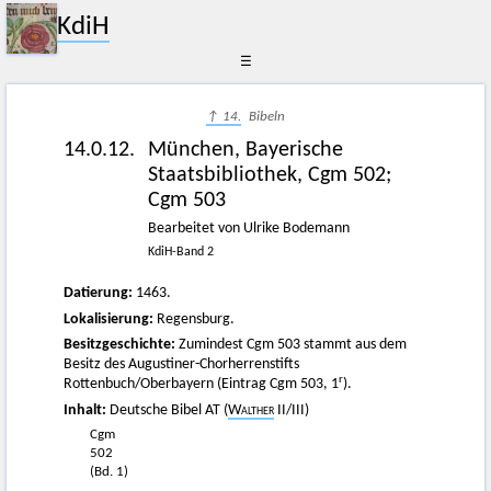
KdiH
☰
↑ 14.
Bibeln
14.0.12.
München, Bayerische
Staatsbibliothek, Cgm 502;
Cgm 503
Bearbeitet von Ulrike Bodemann
KdiH-Band 2
Datierung:
1463.
Lokalisierung:
Regensburg.
Besitzgeschichte:
Zumindest Cgm 503 stammt aus dem
Besitz des Augustiner-Chorherrenstifts
r
Rottenbuch/Oberbayern (Eintrag Cgm 503, 1
).
Inhalt:
Deutsche Bibel AT (
Walther
II/III)
Cgm
502
(Bd. 1)