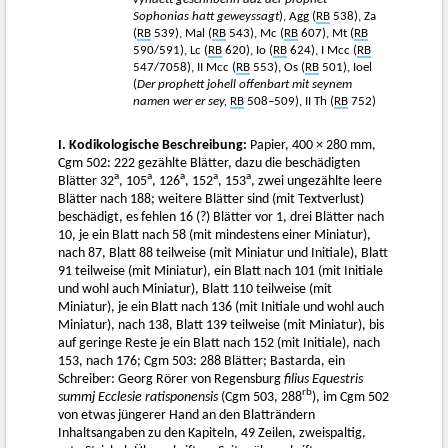
Sophonias hatt geweyssagt
), Agg (
RB
538), Za
(
RB
539), Mal (
RB
543), Mc (
RB
607), Mt (
RB
590/591), Lc (
RB
620), Io (
RB
624), I Mcc (
RB
547/7058), II Mcc (
RB
553), Os (
RB
501), Ioel
(
Der prophett johell offenbart mit seynem
namen wer er sey,
RB
508–509), II Th (
RB
752)
I. Kodikologische Beschreibung:
Papier, 400 × 280 mm,
Cgm 502: 222 gezählte Blätter, dazu die beschädigten
a
a
a
a
a
Blätter 32
, 105
, 126
, 152
, 153
, zwei ungezählte leere
Blätter nach 188; weitere Blätter sind (mit Textverlust)
beschädigt, es fehlen 16 (?) Blätter vor 1, drei Blätter nach
10, je ein Blatt nach 58 (mit mindestens einer Miniatur),
nach 87, Blatt 88 teilweise (mit Miniatur und Initiale), Blatt
91 teilweise (mit Miniatur), ein Blatt nach 101 (mit Initiale
und wohl auch Miniatur), Blatt 110 teilweise (mit
Miniatur), je ein Blatt nach 136 (mit Initiale und wohl auch
Miniatur), nach 138, Blatt 139 teilweise (mit Miniatur), bis
auf geringe Reste je ein Blatt nach 152 (mit Initiale), nach
153, nach 176; Cgm 503: 288 Blätter; Bastarda, ein
Schreiber: Georg Rörer von Regensburg
filius Equestris
rb
summj Ecclesie ratisponensis
(Cgm 503, 288
), im Cgm 502
von etwas jüngerer Hand an den Blatträndern
Inhaltsangaben zu den Kapiteln, 49 Zeilen, zweispaltig,