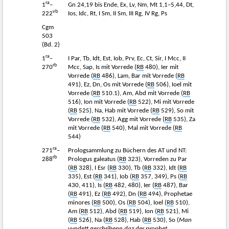
ra
1
–
Gn 24,19 bis Ende, Ex, Lv, Nm, Mt 1,1–5,44, Dt,
vb
222
Ios, Idc, Rt, I Sm, II Sm, III Rg, IV Rg, Ps
Cgm
503
(Bd. 2)
ra
1
–
I Par, Tb, Idt, Est, Iob, Prv, Ec, Ct, Sir, I Mcc, II
rb
270
Mcc, Sap, Is mit Vorrede (
RB
480), Ier mit
Vorrede (
RB
486), Lam, Bar mit Vorrede (
RB
491), Ez, Dn, Os mit Vorrede (
RB
506), Ioel mit
Vorrede (
RB
510.1), Am, Abd mit Vorrede (
RB
516), Ion mit Vorrede (
RB
522), Mi mit Vorrede
(
RB
525), Na, Hab mit Vorrede (
RB
529), So mit
Vorrede (
RB
532), Agg mit Vorrede (
RB
535), Za
mit Vorrede (
RB
540), Mal mit Vorrede (
RB
544)
ra
271
–
Prologsammlung zu Büchern des AT und NT:
rb
288
Prologus galeatus (
RB
323), Vorreden zu Par
(
RB
328), I Esr (
RB
330), Tb (
RB
332), Idt (
RB
335), Est (
RB
341), Iob (
RB
357, 349), Ps (
RB
430, 411), Is (
RB
482, 480), Ier (
RB
487), Bar
(
RB
491), Ez (
RB
492), Dn (
RB
494), Prophetae
minores (
RB
500), Os (
RB
504), Ioel (
RB
510),
Am (
RB
512), Abd (
RB
519), Ion (
RB
521), Mi
(
RB
526), Na (
RB
528), Hab (
RB
530), So (
Man
vyndett geschribenn daz der prophet