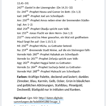
13,45–59)
va
243
›Daniel in der Löwengrube‹ (Dn 14,31–32)
va
Os: 244
›Prophet Hosea und Gomer im Bett‹ (Os 1,3)
vb
Ioel: 248
›Prophet Joel am Schreibpult‹
vb
Am: 250
›Prophet Amos neben einer der brennenden Städte‹
(vgl. Am 1–2)
rb
Abd: 254
›Prophet Obadja spricht zum Volk‹
ra
Ion: 255
›Jonas Flucht vor dem Herrn‹ (Ion 1,3)
va
255
›Jona wird ins Meer geworfen, ein Wal mit geöffnetem
Maul fängt ihn auf‹ (Ion 1,15/2,1)
vb
Mi: 256
›Prophet Micha, zu Gottvater betend‹
ra
Na: 259
›Brennende Stadt Ninive, auf die ein Steinregen fällt‹
ra
Vorrede Hab: 260
›Prophet Habakuk am Schreibpult‹
va
Vorrede So: 261
›Prophet Zefanja spricht zum Volk‹
ra
Agg: 263
›Prophet Haggai betet zu Gottvater‹
ra
Vorrede Za: 264
›Prophet Sacharja betet zu Gottvater‹
vb
Vorrede Mal: 268
›Prophet Maleachi am Schreibpult‹
Farben:
Kräftige Palette, deckend und laviert; dunkles
Zinnober, Blau, Karmin, Gelb, Ocker, Grün in bläulichen
und gelblichen Abtönungen, Stahlblau, Pinselgold,
Deckweiß; Blattgold nur in Initialen und Ranken.
Digitalisat:
Cgm 502:
http://daten.digitale-
sammlungen.de/bsb00045286/image_1