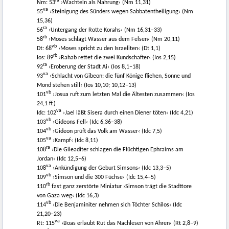
ra
Nm: 53
›Wachteln als Nahrung‹ (Nm 11,31)
va
55
›Steinigung des Sünders wegen Sabbatentheiligung‹ (Nm
15,36)
ra
56
›Untergang der Rotte Korahs‹ (Nm 16,31–33)
rb
58
›Moses schlägt Wasser aus dem Felsen‹ (Nm 20,11)
vb
Dt: 68
›Moses spricht zu den Israeliten‹ (Dt 1,1)
rb
Ios: 89
›Rahab rettet die zwei Kundschafter‹ (Ios 2,15)
ra
92
›Eroberung der Stadt Ai‹ (Ios 8,1–18)
va
93
›Schlacht von Gibeon: die fünf Könige fliehen, Sonne und
Mond stehen still‹ (Ios 10,10; 10,12–13)
vb
101
›Josua ruft zum letzten Mal die Ältesten zusammen‹ (Ios
24,1 ff.)
va
Idc: 102
›Jael läßt Sisera durch einen Diener töten‹ (Idc 4,21)
vb
103
›Gideons Fell‹ (Idc 6,36–38)
vb
104
›Gideon prüft das Volk am Wasser‹ (Idc 7,5)
va
105
›Kampf‹ (Idc 8,11)
ra
108
›Die Gileaditer schlagen die Flüchtigen Ephraims am
Jordan‹ (Idc 12,5–6)
va
108
›Ankündigung der Geburt Simsons‹ (Idc 13,3–5)
vb
109
›Simson und die 300 Füchse‹ (Idc 15,4–5)
rb
110
fast ganz zerstörte Miniatur ›Simson trägt die Stadttore
von Gaza weg‹ (Idc 16,3)
vb
114
›Die Benjaminiter nehmen sich Töchter Schilos‹ (Idc
21,20–23)
va
Rt: 115
›Boas erlaubt Rut das Nachlesen von Ähren‹ (Rt 2,8–9)