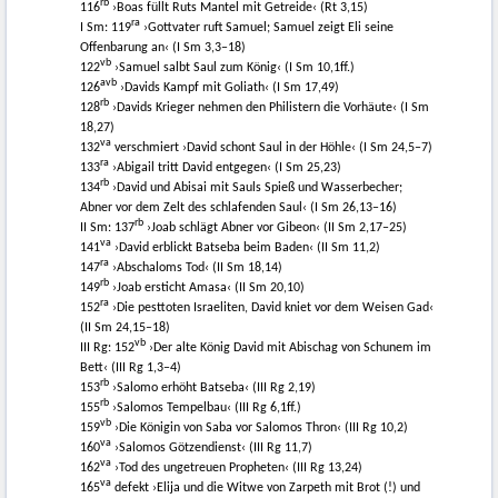
rb
116
›Boas füllt Ruts Mantel mit Getreide‹ (Rt 3,15)
ra
I Sm: 119
›Gottvater ruft Samuel; Samuel zeigt Eli seine
Offenbarung an‹ (I Sm 3,3–18)
vb
122
›Samuel salbt Saul zum König‹ (I Sm 10,1ff.)
a
vb
126
›Davids Kampf mit Goliath‹ (I Sm 17,49)
rb
128
›Davids Krieger nehmen den Philistern die Vorhäute‹ (I Sm
18,27)
va
132
verschmiert ›David schont Saul in der Höhle‹ (I Sm 24,5–7)
ra
133
›Abigail tritt David entgegen‹ (I Sm 25,23)
rb
134
›David und Abisai mit Sauls Spieß und Wasserbecher;
Abner vor dem Zelt des schlafenden Saul‹ (I Sm 26,13–16)
rb
II Sm: 137
›Joab schlägt Abner vor Gibeon‹ (II Sm 2,17–25)
va
141
›David erblickt Batseba beim Baden‹ (II Sm 11,2)
ra
147
›Abschaloms Tod‹ (II Sm 18,14)
rb
149
›Joab ersticht Amasa‹ (II Sm 20,10)
ra
152
›Die pesttoten Israeliten, David kniet vor dem Weisen Gad‹
(II Sm 24,15–18)
vb
III Rg: 152
›Der alte König David mit Abischag von Schunem im
Bett‹ (III Rg 1,3–4)
rb
153
›Salomo erhöht Batseba‹ (III Rg 2,19)
rb
155
›Salomos Tempelbau‹ (III Rg 6,1ff.)
vb
159
›Die Königin von Saba vor Salomos Thron‹ (III Rg 10,2)
va
160
›Salomos Götzendienst‹ (III Rg 11,7)
va
162
›Tod des ungetreuen Propheten‹ (III Rg 13,24)
va
165
defekt ›Elija und die Witwe von Zarpeth mit Brot (!) und