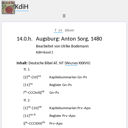
KdiH
☰
↑ 14.
Bibeln
14.0.h.
Augsburg
:
Anton Sorg
,
1480
Bearbeitet von Ulrike Bodemann
KdiH-Band 2
Inhalt:
Deutsche Bibel AT, NT (
Walther
XXXVII)
Tl. 1
ra
va
[2]
–[10]
Kapitelsummarien Gn–Ps
va
[11]
Register Gn–Ps
ra
vb
i
–CCCXviiij
Gn–Ps
Tl. 2
va
vb
[1]
–[10]
Kapitelsummarien Prv–Apo
va–b
[11]
Register Prv–Apo
ra
vb
ij
–CCCXXXi
Prv–Apo