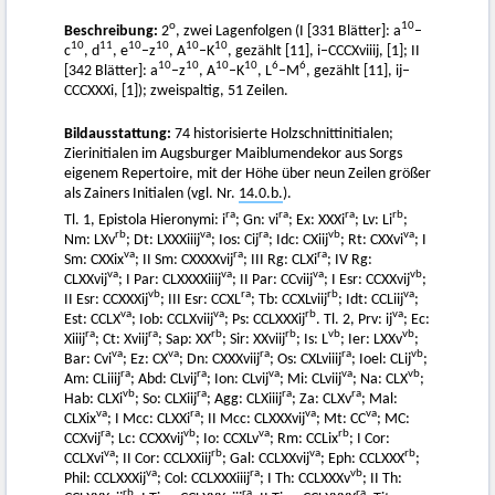
o
10
Beschreibung:
2
, zwei Lagenfolgen (I [331 Blätter]: a
–
10
11
10
10
10
10
c
, d
, e
–z
, A
–K
, gezählt [11], i–CCCXviiij, [1]; II
10
10
10
10
6
6
[342 Blätter]: a
–z
, A
–K
, L
–M
, gezählt [11], ij–
CCCXXXi, [1]); zweispaltig, 51 Zeilen.
Bildausstattung:
74 historisierte Holzschnittinitialen;
Zierinitialen im Augsburger Maiblumendekor aus Sorgs
eigenem Repertoire, mit der Höhe über neun Zeilen größer
als Zainers Initialen (vgl. Nr.
14.0.b.
).
ra
ra
ra
rb
Tl. 1, Epistola Hieronymi: i
; Gn: vi
; Ex: XXXi
; Lv: Li
;
rb
va
ra
vb
va
Nm: LXv
; Dt: LXXXiiij
; Ios: Cij
; Idc: CXiij
; Rt: CXXvi
; I
va
ra
ra
Sm: CXXix
; II Sm: CXXXXvij
; III Rg: CLXi
; IV Rg:
va
va
va
vb
CLXXvij
; I Par: CLXXXXiiij
; II Par: CCviij
; I Esr: CCXXvij
;
vb
ra
rb
va
II Esr: CCXXXij
; III Esr: CCXL
; Tb: CCXLviij
; Idt: CCLiij
;
va
va
rb
va
Est: CCLX
; Iob: CCLXviij
; Ps: CCLXXXij
. Tl. 2, Prv: ij
; Ec:
ra
ra
rb
rb
vb
vb
Xiiij
; Ct: Xviij
; Sap: XX
; Sir: XXviij
; Is: L
; Ier: LXXv
;
va
va
ra
ra
vb
Bar: Cvi
; Ez: CX
; Dn: CXXXviij
; Os: CXLviiij
; Ioel: CLij
;
ra
ra
va
va
vb
Am: CLiiij
; Abd: CLvij
; Ion: CLvij
; Mi: CLviij
; Na: CLX
;
vb
ra
ra
ra
Hab: CLXi
; So: CLXiij
; Agg: CLXiiij
; Za: CLXv
; Mal:
va
ra
va
va
CLXix
; I Mcc: CLXXi
; II Mcc: CLXXXvij
; Mt: CC
; MC:
ra
vb
va
rb
CCXvij
; Lc: CCXXvij
; Io: CCXLv
; Rm: CCLix
; I Cor:
va
rb
va
rb
CCLXvi
; II Cor: CCLXXiij
; Gal: CCLXXvij
; Eph: CCLXXX
;
va
ra
vb
Phil: CCLXXXij
; Col: CCLXXXiiij
; I Th: CCLXXXv
; II Th:
rb
ra
ra