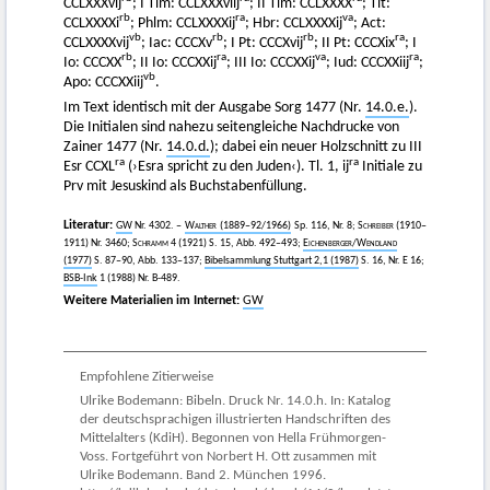
CCLXXXvij
; I Tim: CCLXXXviij
; II Tim: CCLXXXX
; Tit:
rb
ra
va
CCLXXXXi
; Phlm: CCLXXXXij
; Hbr: CCLXXXXij
; Act:
vb
rb
rb
ra
CCLXXXXvij
; Iac: CCCXv
; I Pt: CCCXvij
; II Pt: CCCXix
; I
rb
ra
va
ra
Io: CCCXX
; II Io: CCCXXij
; III Io: CCCXXij
; Iud: CCCXXiij
;
vb
Apo: CCCXXiij
.
Im Text identisch mit der Ausgabe Sorg 1477 (Nr.
14.0.e.
).
Die Initialen sind nahezu seitengleiche Nachdrucke von
Zainer 1477 (Nr.
14.0.d.
); dabei ein neuer Holzschnitt zu III
ra
ra
Esr CCXL
(›Esra spricht zu den Juden‹). Tl. 1, ij
Initiale zu
Prv mit Jesuskind als Buchstabenfüllung.
Literatur:
GW
Nr. 4302. –
Walther
(1889–92/1966)
Sp. 116, Nr. 8;
Schreiber
(1910–
1911) Nr. 3460;
Schramm
4 (1921) S. 15, Abb. 492–493;
Eichenberger
/
Wendland
(1977)
S. 87–90, Abb. 133–137;
Bibelsammlung Stuttgart 2,1 (1987)
S. 16, Nr. E 16;
BSB-Ink
1 (1988) Nr. B-489.
Weitere Materialien im Internet:
GW
Empfohlene Zitierweise
Ulrike Bodemann: Bibeln. Druck Nr. 14.0.h. In: Katalog
der deutschsprachigen illustrierten Handschriften des
Mittelalters (KdiH). Begonnen von Hella Frühmorgen-
Voss. Fortgeführt von Norbert H. Ott zusammen mit
Ulrike Bodemann. Band 2. München 1996.