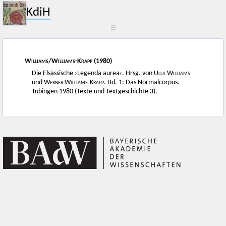
KdiH
☰
Williams
/
Williams-Krapp
(1980)
Die Elsässische ›Legenda aurea‹. Hrsg. von
Ulla Williams
und
Werner Williams-Krapp
. Bd. 1: Das Normalcorpus.
Tübingen 1980 (Texte und Textgeschichte 3).